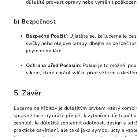
důležité provést opravy nebo vyměnit poškozené 
b)
Bezpečnost
Bezpečné Použití
: Ujistěte se, že lucerna je b
svíčky nebo olejové lampy, dbejte na bezpečnos
jiným nehodám.
Ochrana před Počasím
: Pokud je to možné, po
víkem, které chrání svíčku před větrem a deště
5. Závěr
Lucerna na hřbitov je důležitým prvkem, který kombi
správné lucerny může přispět k vytvoření důstojnéh
zesnulé. Je důležité zohlednit odolnost, design a údrž
praktické osvětlení, ale také jako symbol úcty a vzpo