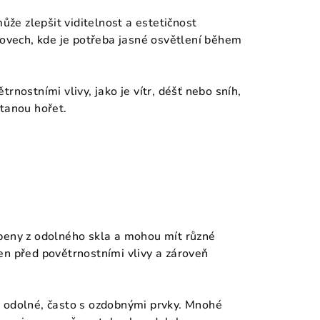
může zlepšit viditelnost a estetičnost
tovech, kde je potřeba jasné osvětlení během
trnostními vlivy, jako je vítr, déšť nebo sníh,
ůstanou hořet.
obeny z odolného skla a mohou mít různé
en před povětrnostními vlivy a zároveň
a odolné, často s ozdobnými prvky. Mnohé