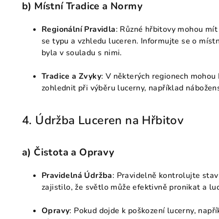
b)
Místní Tradice a Normy
Regionální Pravidla
: Různé hřbitovy mohou mít 
se typu a vzhledu luceren. Informujte se o místn
byla v souladu s nimi.
Tradice a Zvyky
: V některých regionech mohou b
zohlednit při výběru lucerny, například nábožen
4. Údržba Luceren na Hřbitov
a)
Čistota a Opravy
Pravidelná Údržba
: Pravidelně kontrolujte stav
zajistilo, že světlo může efektivně pronikat a l
Opravy
: Pokud dojde k poškození lucerny, napří