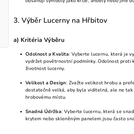
obsahují symboly jako kříže, anděly nebo jiné d
3. Výběr Lucerny na Hřbitov
a)
Kritéria Výběru
Odolnost a Kvalita
: Vyberte lucernu, která je 
vydržet povětrnostní podmínky. Odolnost proti k
životnost lucerny.
Velikost a Design
: Zvažte velikost hrobu a pre
dostatečně velká, aby byla viditelná, ale ne ta
hrobovému místu.
Snadná Údržba
: Vyberte lucernu, která se sna
krytem nebo skleněným panelem jsou často sna