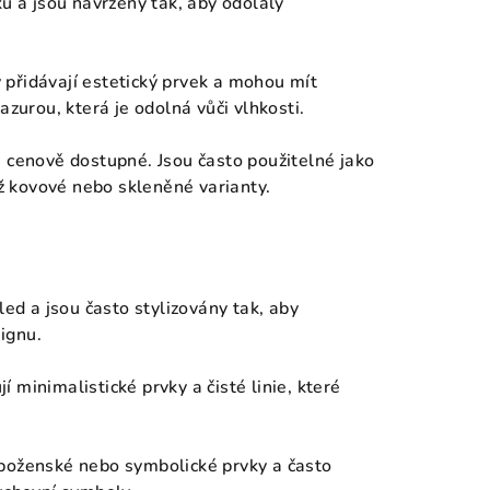
ku a jsou navrženy tak, aby odolaly
y přidávají estetický prvek a mohou mít
azurou, která je odolná vůči vlhkosti.
a cenově dostupné. Jsou často použitelné jako
 kovové nebo skleněné varianty.
hled a jsou často stylizovány tak, aby
ignu.
í minimalistické prvky a čisté linie, které
áboženské nebo symbolické prvky a často