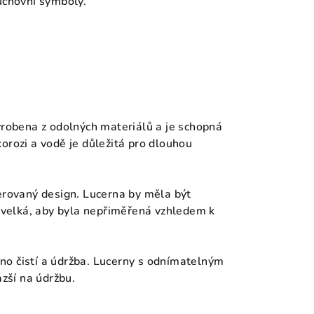
uchovní symboly.
vyrobena z odolných materiálů a je schopná
orozi a vodě je důležitá pro dlouhou
ferovaný design. Lucerna by měla být
k velká, aby byla nepřiměřená vzhledem k
dno čistí a údržba. Lucerny s odnímatelným
zší na údržbu.