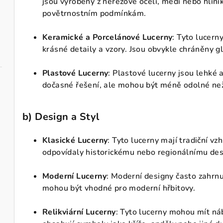
jsou vyrobeny z nerezové oceli, mědi nebo hliní
povětrnostním podmínkám.
Keramické a Porcelánové Lucerny
: Tyto lucern
krásné detaily a vzory. Jsou obvykle chráněny gl
Plastové Lucerny
: Plastové lucerny jsou lehké 
dočasné řešení, ale mohou být méně odolné než
b)
Design a Styl
Klasické Lucerny
: Tyto lucerny mají tradiční vz
odpovídaly historickému nebo regionálnímu des
Moderní Lucerny
: Moderní designy často zahrnuj
mohou být vhodné pro moderní hřbitovy.
Relikviární Lucerny
: Tyto lucerny mohou mít n