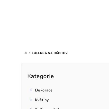
Přejít
na
obsah
/
LUCERNA NA HŘBITOV
DOMŮ
P
o
Kategorie
Přeskočit
kategorie
s
Dekorace
t
Květiny
r