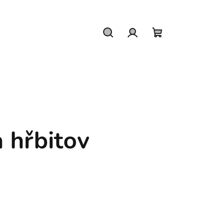
Hledat
Přihlášení
Nákupní
košík
 hřbitov