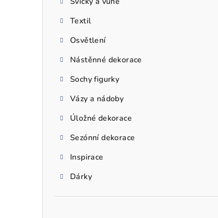
Svíčky a vůně
a
Textil
n
n
Osvětlení
í
Nástěnné dekorace
p
Sochy figurky
a
Vázy a nádoby
n
Úložné dekorace
e
Sezónní dekorace
l
Inspirace
Dárky