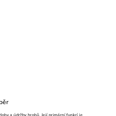
běr
by a údržby hrobů. Její primární funkcí je