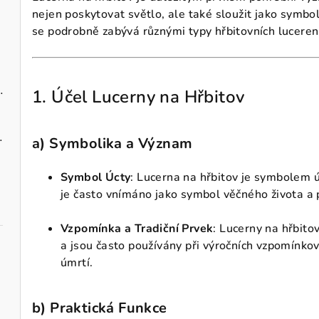
nejen poskytovat světlo, ale také sloužit jako symbo
se podrobně zabývá různými typy hřbitovních luceren,
zavěšení 10 cm
1. Účel Lucerny na Hřbitov
ks, 40 cm
a)
Symbolika a Význam
Symbol Úcty
: Lucerna na hřbitov je symbolem ú
je často vnímáno jako symbol věčného života a 
Vzpomínka a Tradiční Prvek
: Lucerny na hřbito
a jsou často používány při výročních vzpomínkov
úmrtí.
b)
Praktická Funkce