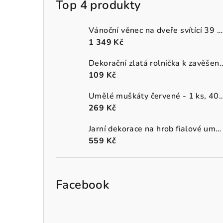
Top 4 produkty
Vánoční věnec na dveře svítící 39 cm
1 349 Kč
Dekorační zlatá rolnička k 
109 Kč
Umělé muškáty červené - 1 
269 Kč
Jarní dekorace na hrob fialové umělé macešky v šedém truhlíku
559 Kč
Facebook