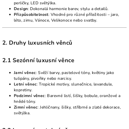
perličky, LED světýlka.
Design
: Dokonalá harmonie barev, stylu a detailů.
Přizpůsobitelnost
: Vhodné pro různé příležitosti – jaro,
léto, zimu, Vánoce, Velikonoce nebo svatby.
2. Druhy luxusních věnců
2.1 Sezónní luxusní věnce
Jarní věnec
: Svěží barvy, pastelové tóny, květiny jako
tulipány, pivoňky nebo narcisy.
Letní věnec
: Tropické motivy, slunečnice, levandule,
kopretiny.
Podzimní věnec
: Barevné listí, šišky, bobule, oranžové a
hnědé tóny.
Zimní věnec
: Jehličnany, šišky, stříbrné a zlaté dekorace,
světýlka.