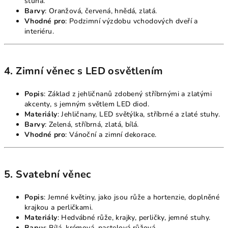
stuha.
Barvy
: Oranžová, červená, hnědá, zlatá.
Vhodné pro
: Podzimní výzdobu vchodových dveří a
interiéru.
4. Zimní věnec s LED osvětlením
Popis
: Základ z jehličnanů zdobený stříbrnými a zlatými
akcenty, s jemným světlem LED diod.
Materiály
: Jehličnany, LED světýlka, stříbrné a zlaté stuhy.
Barvy
: Zelená, stříbrná, zlatá, bílá.
Vhodné pro
: Vánoční a zimní dekorace.
5. Svatební věnec
Popis
: Jemné květiny, jako jsou růže a hortenzie, doplněné
krajkou a perličkami.
Materiály
: Hedvábné růže, krajky, perličky, jemné stuhy.
Barvy
: Bílá, krémová, pastelová růžová.