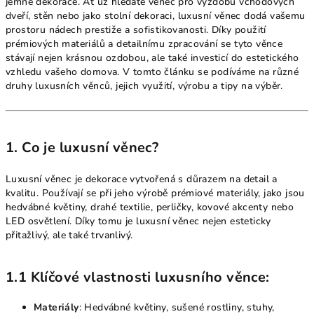
jemné dekorace. Ať už hledáte věnec pro výzdobu vchodových
dveří, stěn nebo jako stolní dekoraci, luxusní věnec dodá vašemu
prostoru nádech prestiže a sofistikovanosti. Díky použití
prémiových materiálů a detailnímu zpracování se tyto věnce
stávají nejen krásnou ozdobou, ale také investicí do estetického
vzhledu vašeho domova. V tomto článku se podíváme na různé
druhy luxusních věnců, jejich využití, výrobu a tipy na výběr.
1. Co je luxusní věnec?
Luxusní věnec je dekorace vytvořená s důrazem na detail a
kvalitu. Používají se při jeho výrobě prémiové materiály, jako jsou
hedvábné květiny, drahé textilie, perličky, kovové akcenty nebo
LED osvětlení. Díky tomu je luxusní věnec nejen esteticky
přitažlivý, ale také trvanlivý.
1.1 Klíčové vlastnosti luxusního věnce:
Materiály
: Hedvábné květiny, sušené rostliny, stuhy,