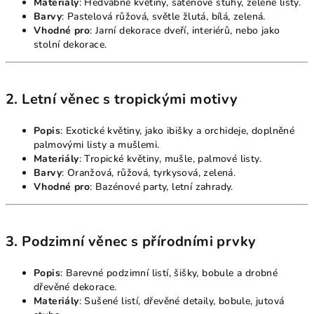
Materiály
: Hedvábné květiny, saténové stuhy, zelené listy.
Barvy
: Pastelová růžová, světle žlutá, bílá, zelená.
Vhodné pro
: Jarní dekorace dveří, interiérů, nebo jako
stolní dekorace.
2. Letní věnec s tropickými motivy
Popis
: Exotické květiny, jako ibišky a orchideje, doplněné
palmovými listy a mušlemi.
Materiály
: Tropické květiny, mušle, palmové listy.
Barvy
: Oranžová, růžová, tyrkysová, zelená.
Vhodné pro
: Bazénové party, letní zahrady.
3. Podzimní věnec s přírodními prvky
Popis
: Barevné podzimní listí, šišky, bobule a drobné
dřevěné dekorace.
Materiály
: Sušené listí, dřevěné detaily, bobule, jutová