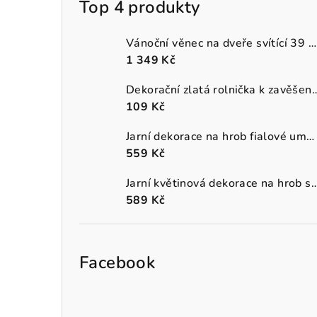
Top 4 produkty
Vánoční věnec na dveře svítící 39 cm
1 349 Kč
Dekorační zlatá rolnička k 
109 Kč
Jarní dekorace na hrob fialové umělé macešky v šedém truhlíku
559 Kč
Jarní květinová dekorace na hrob s oranžo
589 Kč
Facebook