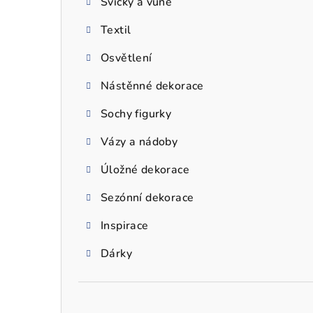
Svíčky a vůně
a
Textil
n
n
Osvětlení
í
Nástěnné dekorace
p
Sochy figurky
a
Vázy a nádoby
n
Úložné dekorace
e
Sezónní dekorace
l
Inspirace
Dárky