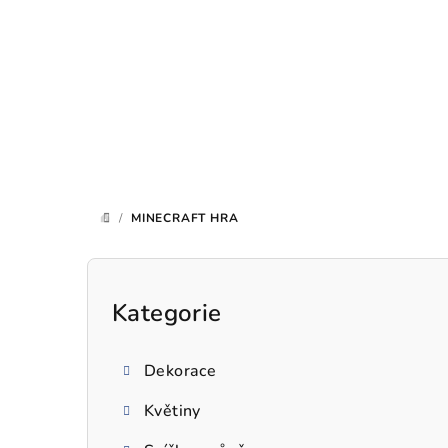
Přejít
na
obsah
/
MINECRAFT HRA
DOMŮ
P
o
Kategorie
Přeskočit
kategorie
s
Dekorace
t
Květiny
r