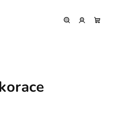
Hledat
Přihlášení
Nákupní
košík
korace