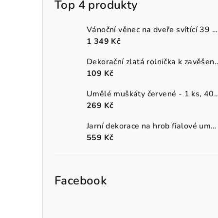
Top 4 produkty
Vánoční věnec na dveře svítící 39 cm
1 349 Kč
Dekorační zlatá rolnička k 
109 Kč
Umělé muškáty červené - 1 
269 Kč
Jarní dekorace na hrob fialové umělé macešky v šedém truhlíku
559 Kč
Facebook