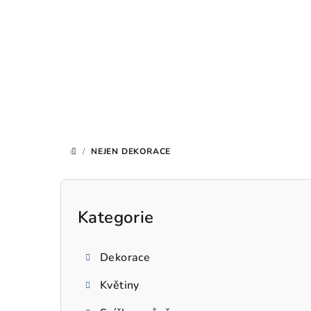
Přejít
na
obsah
/
NEJEN DEKORACE
DOMŮ
P
o
Kategorie
Přeskočit
kategorie
s
Dekorace
t
Květiny
r