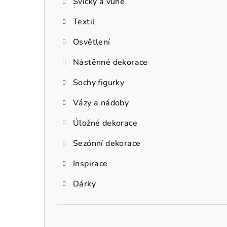
Svíčky a vůně
a
Textil
n
n
Osvětlení
í
Nástěnné dekorace
p
Sochy figurky
a
Vázy a nádoby
n
Úložné dekorace
e
Sezónní dekorace
l
Inspirace
Dárky