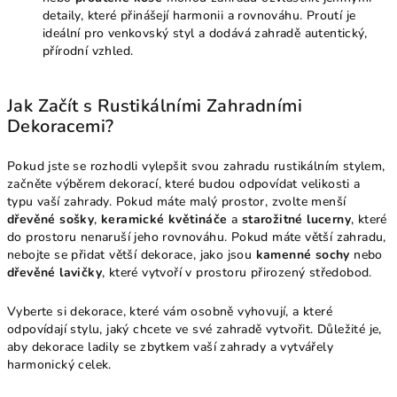
detaily, které přinášejí harmonii a rovnováhu. Proutí je
ideální pro venkovský styl a dodává zahradě autentický,
přírodní vzhled.
Jak Začít s Rustikálními Zahradními
Dekoracemi?
Pokud jste se rozhodli vylepšit svou zahradu rustikálním stylem,
začněte výběrem dekorací, které budou odpovídat velikosti a
typu vaší zahrady. Pokud máte malý prostor, zvolte menší
dřevěné sošky
,
keramické květináče
a
starožitné lucerny
, které
do prostoru nenaruší jeho rovnováhu. Pokud máte větší zahradu,
nebojte se přidat větší dekorace, jako jsou
kamenné sochy
nebo
dřevěné lavičky
, které vytvoří v prostoru přirozený středobod.
Vyberte si dekorace, které vám osobně vyhovují, a které
odpovídají stylu, jaký chcete ve své zahradě vytvořit. Důležité je,
aby dekorace ladily se zbytkem vaší zahrady a vytvářely
harmonický celek.