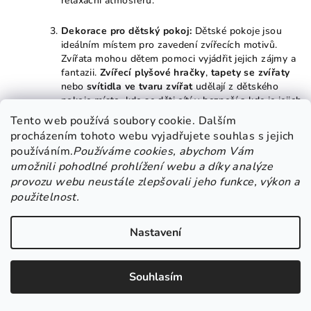
relaxační atmosféru.
Dekorace pro dětský pokoj:
Dětské pokoje jsou
ideálním místem pro zavedení zvířecích motivů.
Zvířata mohou dětem pomoci vyjádřit jejich zájmy a
fantazii.
Zvířecí plyšové hračky
,
tapety se zvířaty
nebo
svítidla ve tvaru zvířat
udělají z dětského
pokoje místo, kde se děti cítí v bezpečí a kde je jejich
představivost podpořena. Můžete si vybrat dekorace
Tento web používá soubory cookie. Dalším
s motivy roztomilých zvířátek, jako jsou zajíčci,
procházením tohoto webu vyjadřujete souhlas s jejich
medvídci, kočičky nebo žirafy.
používáním.
Používáme cookies, abychom Vám
umožnili pohodlné prohlížení webu a díky analýze
Zvířecí motivy do zahrady:
Nejen interiér, ale i vaše
provozu webu neustále zlepšovali jeho funkce, výkon a
zahrada si zaslouží pozornost, pokud jde o zvířecí
použitelnost.
dekorace.
Kovové sochy zvířat
,
ptáčkové krmítka
nebo
keramické figurky
různých druhů zvířat
mohou skvěle ozdobit vaši zahradu. Zvířecí motivy
Nastavení
na zahradě vytvářejí příjemnou a harmonickou
atmosféru a přitahují přírodní krásy, jako jsou ptáci
nebo motýli. Zvířecí sochy zvířat, například ve formě
Souhlasím
srnců
,
koček
nebo
ptáků
, přinesou do zahrady
notnou dávku půvabu a živosti.