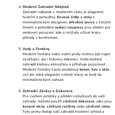
Moderní Zahradní Nábytek
Zahradní nábytek v moderním stylu je elegantní,
funkční a pohodlný.
Kovové židle
a
stoly
s
minimalistickým designem,
dřevěné lavice
s čistými
liniemi a pohodlné
sedací soupravy
jsou ideální pro
venkovní posezení, kde si můžete užívat krásy
přírody s komfortem.
Vody a Fontány
Moderní fontány nebo vodní prvky mohou být nejen
osvěžující, ale i krásnou dekorací. Voda dodává
zahradě klidnou atmosféru a přitahuje pozornost.
Moderní fontány často kombinují
beton
,
kov
a
sklo
,
což jim dává elegantní vzhled, který se hodí do
minimalistických zahrad.
Zahradní Závěsy a Dekorace
Pro zvýšení estetiky a přidání vzdušnosti do vaší
zahrady, můžete použít
závěsné dekorace
, jako jsou
kovové okna
,
závěsné rostliny
nebo
závěsné rámy
.
Tyto prvky dodají vaší zahradě moderní vzhled a