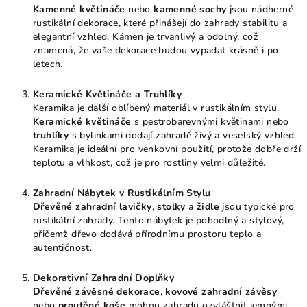
Kamenné květináče
nebo
kamenné sochy
jsou nádherné
rustikální dekorace, které přinášejí do zahrady stabilitu a
elegantní vzhled. Kámen je trvanlivý a odolný, což
znamená, že vaše dekorace budou vypadat krásně i po
letech.
Keramické Květináče a Truhlíky
Keramika je další oblíbený materiál v rustikálním stylu.
Keramické květináče
s pestrobarevnými květinami nebo
truhlíky
s bylinkami dodají zahradě živý a veselský vzhled.
Keramika je ideální pro venkovní použití, protože dobře drží
teplotu a vlhkost, což je pro rostliny velmi důležité.
Zahradní Nábytek v Rustikálním Stylu
Dřevěné zahradní lavičky
,
stolky
a
židle
jsou typické pro
rustikální zahrady. Tento nábytek je pohodlný a stylový,
přičemž dřevo dodává přírodnímu prostoru teplo a
autentičnost.
Dekorativní Zahradní Doplňky
Dřevěné závěsné dekorace
,
kovové zahradní závěsy
nebo
proutěné koše
mohou zahradu ozvláštnit jemnými