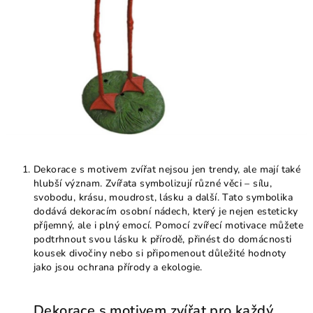
Dekorace s motivem zvířat nejsou jen trendy, ale mají také
hlubší význam. Zvířata symbolizují různé věci – sílu,
svobodu, krásu, moudrost, lásku a další. Tato symbolika
dodává dekoracím osobní nádech, který je nejen esteticky
příjemný, ale i plný emocí. Pomocí zvířecí motivace můžete
podtrhnout svou lásku k přírodě, přinést do domácnosti
kousek divočiny nebo si připomenout důležité hodnoty
jako jsou ochrana přírody a ekologie.
Dekorace s motivem zvířat pro každý