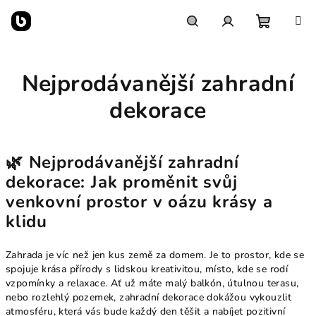
Přejít
na
obsah
Nákupn
Hledat
Přihlášení
Nejprodávanější zahradní
košík
dekorace
🌿 Nejprodávanější zahradní
dekorace: Jak proměnit svůj
venkovní prostor v oázu krásy a
klidu
Zahrada je víc než jen kus země za domem. Je to prostor, kde se
spojuje krása přírody s lidskou kreativitou, místo, kde se rodí
vzpomínky a relaxace. Ať už máte malý balkón, útulnou terasu,
nebo rozlehlý pozemek, zahradní dekorace dokážou vykouzlit
atmosféru, která vás bude každý den těšit a nabíjet pozitivní