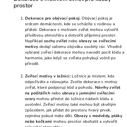
prostor
Dekorace pro obývací pokoj:
Obývací pokoj je
srdcem domácnosti, kde se scházíte s rodinou a
přáteli. Dekorace s motivem zvířat mohou vytvořit
přívětivou atmosféru a dotvořit příjemný prostor.
Například
sochy zvířat
nebo
obrazy se zvířecími
motivy
dodají vašemu obýváku osobitý ráz. Vhodně
vybrané zvířecí dekorace mohou navodit pocit klidu a
harmonie, jako když se zvířata pohybují volně po
přírodě.
Zvířecí motivy v ložnici:
Ložnice je místem, kde
odpočíváte a relaxujete. Zvolte dekorace s motivy
zvířat, které podporují klid a pohodu.
Návrhy zvířat
na polštářích
nebo
ubrusy s jemnými zvířecími
vzory
mohou přinést do ložnice nádech klidu a
uvolnění. Zvířecí motivy také mohou být skvělým
způsobem, jak přidat do prostoru hravý prvek,
zejména pokud máte děti.
Obrazy s medvědy, ptáky
nebo kočkami
mohou prostor obohatit a vytvořit