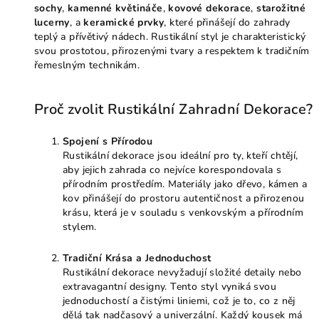
sochy
,
kamenné květináče
,
kovové dekorace
,
starožitné
lucerny
, a
keramické prvky
, které přinášejí do zahrady
teplý a přívětivý nádech. Rustikální styl je charakteristický
svou prostotou, přirozenými tvary a respektem k tradičním
řemeslným technikám.
Proč zvolit Rustikální Zahradní Dekorace?
Spojení s Přírodou
Rustikální dekorace jsou ideální pro ty, kteří chtějí,
aby jejich zahrada co nejvíce korespondovala s
přírodním prostředím. Materiály jako dřevo, kámen a
kov přinášejí do prostoru autentičnost a přirozenou
krásu, která je v souladu s venkovským a přírodním
stylem.
Tradiční Krása a Jednoduchost
Rustikální dekorace nevyžadují složité detaily nebo
extravagantní designy. Tento styl vyniká svou
jednoduchostí a čistými liniemi, což je to, co z něj
dělá tak nadčasový a univerzální. Každý kousek má