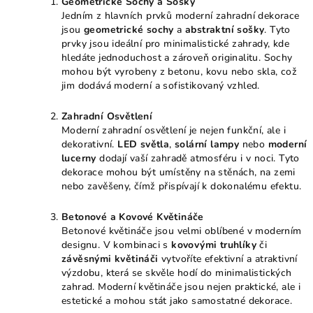
Geometrické Sochy a Sošky
Jedním z hlavních prvků moderní zahradní dekorace
jsou
geometrické sochy
a
abstraktní sošky
. Tyto
prvky jsou ideální pro minimalistické zahrady, kde
hledáte jednoduchost a zároveň originalitu. Sochy
mohou být vyrobeny z betonu, kovu nebo skla, což
jim dodává moderní a sofistikovaný vzhled.
Zahradní Osvětlení
Moderní zahradní osvětlení je nejen funkční, ale i
dekorativní.
LED světla
,
solární lampy
nebo
moderní
lucerny
dodají vaší zahradě atmosféru i v noci. Tyto
dekorace mohou být umístěny na stěnách, na zemi
nebo zavěšeny, čímž přispívají k dokonalému efektu.
Betonové a Kovové Květináče
Betonové květináče jsou velmi oblíbené v moderním
designu. V kombinaci s
kovovými truhlíky
či
závěsnými květináči
vytvoříte efektivní a atraktivní
výzdobu, která se skvěle hodí do minimalistických
zahrad. Moderní květináče jsou nejen praktické, ale i
estetické a mohou stát jako samostatné dekorace.