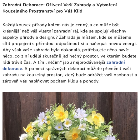
Zahradní Dekorace: Oživení Vaší Zahrady a Vytvoření
Kouzelného Prostranství pro Váš Klid
Každý kousek přírody kolem nás je cenný, a co může být
krásnější než váš vlastní zahradní ráj, kde se spojují všechny
aspekty přírody a designu? Zahrada je místem, kde se můžeme
cítit propojeni s přírodou, odpočinout si a načerpat novou energii.
Aby však vaše zahrada byla dokonalá, potřebujete něco navíc –
něco, co z ní udělá skutečně jedinečný prostor, ve kterém budete
rádi trávit čas. A tím „něčím“ jsou nejprodávanější
zahradní
dekorace
. S pomocí správných dekorací můžete přeměnit vaši
zahradu na kouzelný prostor, který bude odrážet vaši osobnost a
zároveň vás naplňovat pocitem klidu a pohody.