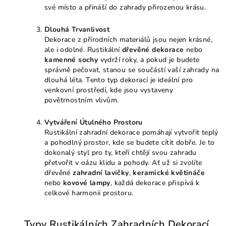
své místo a přináší do zahrady přirozenou krásu.
Dlouhá Trvanlivost
Dekorace z přírodních materiálů jsou nejen krásné,
ale i odolné. Rustikální
dřevěné dekorace
nebo
kamenné sochy
vydrží roky, a pokud je budete
správně pečovat, stanou se součástí vaší zahrady na
dlouhá léta. Tento typ dekorací je ideální pro
venkovní prostředí, kde jsou vystaveny
povětrnostním vlivům.
Vytváření Útulného Prostoru
Rustikální zahradní dekorace pomáhají vytvořit teplý
a pohodlný prostor, kde se budete cítit dobře. Je to
dokonalý styl pro ty, kteří chtějí svou zahradu
přetvořit v oázu klidu a pohody. Ať už si zvolíte
dřevěné
zahradní lavičky
,
keramické květináče
nebo
kovové lampy
, každá dekorace přispívá k
celkové harmonii prostoru.
Typy Rustikálních Zahradních Dekorací