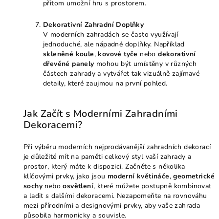
přitom umožní hru s prostorem.
Dekorativní Zahradní Doplňky
V moderních zahradách se často využívají
jednoduché, ale nápadné doplňky. Například
skleněné koule
,
kovové tyče
nebo
dekorativní
dřevěné panely
mohou být umístěny v různých
částech zahrady a vytvářet tak vizuálně zajímavé
detaily, které zaujmou na první pohled.
Jak Začít s Moderními Zahradními
Dekoracemi?
Při výběru moderních nejprodávanější zahradních dekorací
je důležité mít na paměti celkový styl vaší zahrady a
prostor, který máte k dispozici. Začněte s několika
klíčovými prvky, jako jsou
moderní květináče
,
geometrické
sochy
nebo
osvětlení
, které můžete postupně kombinovat
a ladit s dalšími dekoracemi. Nezapomeňte na rovnováhu
mezi přírodními a designovými prvky, aby vaše zahrada
působila harmonicky a souvisle.