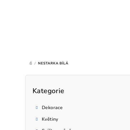
Přejít
na
obsah
/
NESTARKA BÍLÁ
DOMŮ
P
o
Kategorie
Přeskočit
kategorie
s
Dekorace
t
Květiny
r