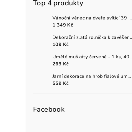
Top 4 produkty
Vánoční věnec na dveře svítící 39 cm
1 349 Kč
Dekorační zlatá rolnička k 
109 Kč
Umělé muškáty červené - 1 
269 Kč
Jarní dekorace na hrob fialové umělé macešky v šedém truhlíku
559 Kč
Facebook