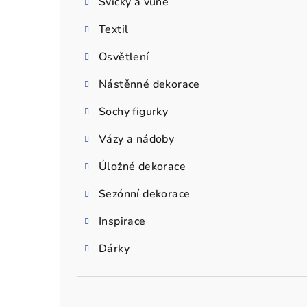
Svíčky a vůně
a
Textil
n
n
Osvětlení
í
Nástěnné dekorace
p
Sochy figurky
a
Vázy a nádoby
n
Úložné dekorace
e
Sezónní dekorace
l
Inspirace
Dárky