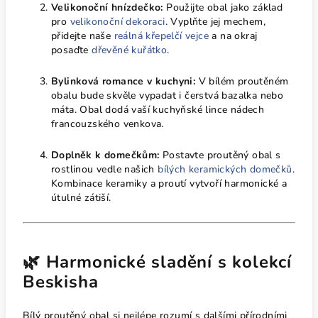
Velikonoční hnízdečko:
Použijte obal jako základ
pro
velikonoční dekoraci
. Vyplňte jej mechem,
přidejte naše
reálná křepelčí vejce
a na okraj
posaďte
dřevěné kuřátko
.
Bylinková romance v kuchyni:
V bílém proutěném
obalu bude skvěle vypadat i čerstvá bazalka nebo
máta. Obal dodá vaší kuchyňské lince nádech
francouzského venkova.
Doplněk k domečkům:
Postavte proutěný obal s
rostlinou vedle našich
bílých keramických domečků
.
Kombinace keramiky a proutí vytvoří harmonické a
útulné zátiší.
🌿 Harmonické sladění s kolekcí
Beskisha
Bílý proutěný obal si nejlépe rozumí s dalšími přírodními