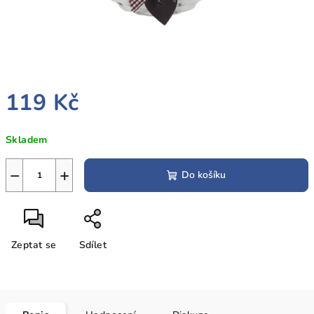
119 Kč
Měrná
Skladem
cena:
−
+
Do košíku
Zeptat se
Sdílet