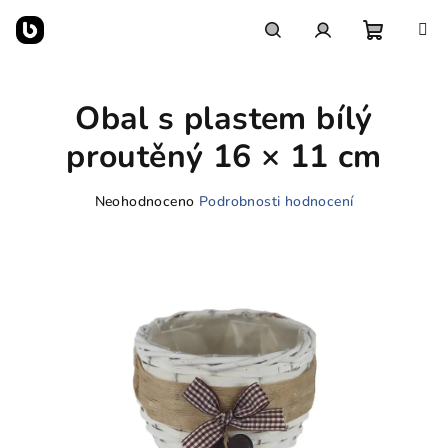
Přejít
na
obsah
Nákupn
Hledat
Přihlášení
Obal s plastem bílý
košík
proutěný 16 × 11 cm
Průměrné
Neohodnoceno
Podrobnosti hodnocení
hodnocení
produktu
je
0,0
z
5
hvězdiček.