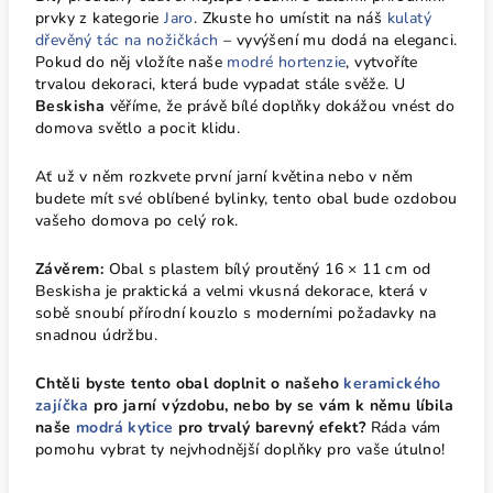
prvky z kategorie
Jaro
. Zkuste ho umístit na náš
kulatý
dřevěný tác na nožičkách
– vyvýšení mu dodá na eleganci.
Pokud do něj vložíte naše
modré hortenzie
, vytvoříte
trvalou dekoraci, která bude vypadat stále svěže. U
Beskisha
věříme, že právě bílé doplňky dokážou vnést do
domova světlo a pocit klidu.
Ať už v něm rozkvete první jarní květina nebo v něm
budete mít své oblíbené bylinky, tento obal bude ozdobou
vašeho domova po celý rok.
Závěrem:
Obal s plastem bílý proutěný 16 × 11 cm od
Beskisha je praktická a velmi vkusná dekorace, která v
sobě snoubí přírodní kouzlo s moderními požadavky na
snadnou údržbu.
Chtěli byste tento obal doplnit o našeho
keramického
zajíčka
pro jarní výzdobu, nebo by se vám k němu líbila
naše
modrá kytice
pro trvalý barevný efekt?
Ráda vám
pomohu vybrat ty nejvhodnější doplňky pro vaše útulno!