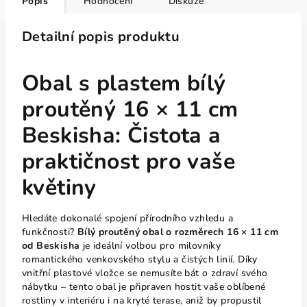
Popis
Hodnocení
Diskuze
Detailní popis produktu
Obal s plastem bílý
proutěný 16 × 11 cm
Beskisha: Čistota a
praktičnost pro vaše
květiny
Hledáte dokonalé spojení přírodního vzhledu a
funkčnosti?
Bílý proutěný obal o rozměrech 16 × 11 cm
od Beskisha
je ideální volbou pro milovníky
romantického venkovského stylu a čistých linií. Díky
vnitřní plastové vložce se nemusíte bát o zdraví svého
nábytku – tento obal je připraven hostit vaše oblíbené
rostliny v interiéru i na kryté terase, aniž by propustil