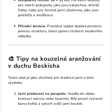
Kompaktní rozměr 16 × 11 cm:
Perfektní velikost
pro menší pokojovky, jako jsou kalanchoe, africké
fialky, nebo pro čerstvé jarní cibuloviny, jako jsou
petrklíče a modřence.
Přírodní textura:
Proutěný výplet dodává prostoru
jemnou strukturu, která zjemní strohost moderního
nábytku.
🎨 Tipy na kouzelné aranžování
v duchu Beskisha
Tento obal je jako stvořený pro kreativní jarní a letní
výzdobu:
Jarní probuzení na parapetu:
Vsaďte do obalu
kvetoucí narcisy nebo hyacinty. Bílé proutí zvýrazní
barvy květů a vytvoří svěží jarní koutek.