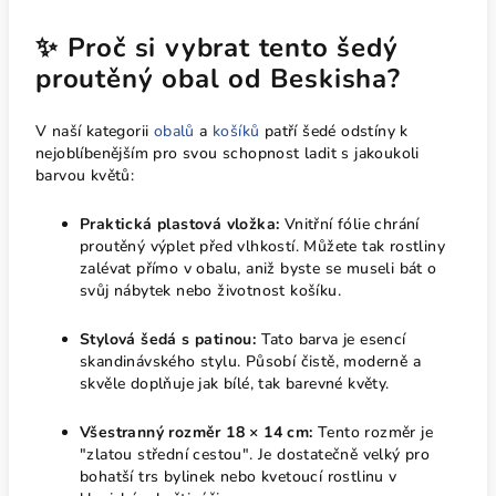
✨ Proč si vybrat tento šedý
proutěný obal od Beskisha?
V naší kategorii
obalů
a
košíků
patří šedé odstíny k
nejoblíbenějším pro svou schopnost ladit s jakoukoli
barvou květů:
Praktická plastová vložka:
Vnitřní fólie chrání
proutěný výplet před vlhkostí. Můžete tak rostliny
zalévat přímo v obalu, aniž byste se museli bát o
svůj nábytek nebo životnost košíku.
Stylová šedá s patinou:
Tato barva je esencí
skandinávského stylu. Působí čistě, moderně a
skvěle doplňuje jak bílé, tak barevné květy.
Všestranný rozměr 18 × 14 cm:
Tento rozměr je
"zlatou střední cestou". Je dostatečně velký pro
bohatší trs bylinek nebo kvetoucí rostlinu v