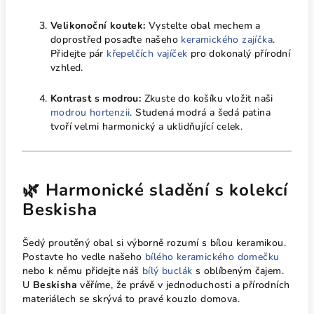
Velikonoční koutek:
Vystelte obal mechem a
doprostřed posaďte našeho
keramického zajíčka
.
Přidejte pár
křepelčích vajíček
pro dokonalý přírodní
vzhled.
Kontrast s modrou:
Zkuste do košíku vložit naši
modrou hortenzii
. Studená modrá a šedá patina
tvoří velmi harmonický a uklidňující celek.
🌿 Harmonické sladění s kolekcí
Beskisha
Šedý proutěný obal si výborně rozumí s bílou keramikou.
Postavte ho vedle našeho
bílého keramického domečku
nebo k němu přidejte náš
bílý buclák
s oblíbeným čajem.
U
Beskisha
věříme, že právě v jednoduchosti a přírodních
materiálech se skrývá to pravé kouzlo domova.