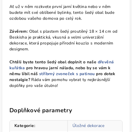
Ať už v něm rozkvete první jarní květina nebo v něm
budete mít své oblíbené bylinky, tento šedý obal bude
ozdobou vašeho domova po celý rok.
Závěrem:
Obal s plastem šedý proutěný 18 × 14 cm od
Beskisha je praktická, vkusná a velmi univerzální
dekorace, která propojuje přírodní kouzlo s moderním
designem.
Chtěli byste tento šedý obal doplnit o naše
dřevěná
kuřátka
pro hravou jarní náladu, nebo by se vám k
němu líbil náš
stříbrný zvoneček s patinou
pro dotek
nostalgie?
Ráda vám pomohu vybrat ty nejkrásnější
doplňky pro vaše útulno!
Doplňkové parametry
Kategorie
:
Úložné dekorace