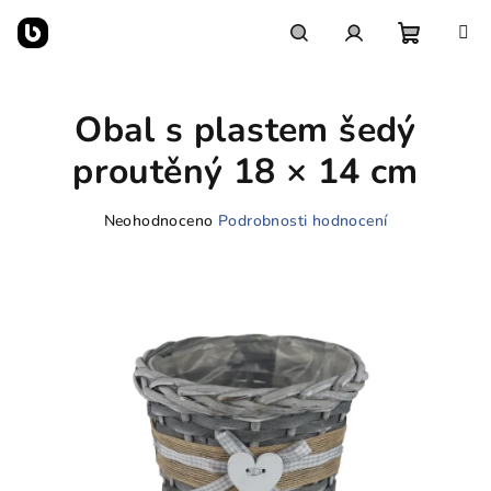
Přejít
na
obsah
Nákupn
Hledat
Přihlášení
Obal s plastem šedý
košík
proutěný 18 × 14 cm
Průměrné
Neohodnoceno
Podrobnosti hodnocení
hodnocení
produktu
je
0,0
z
5
hvězdiček.