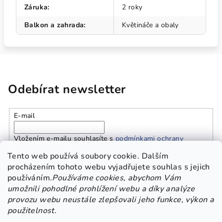
Záruka
:
2 roky
Balkon a zahrada
:
Květináče a obaly
Odebírat newsletter
E-mail
Vložením e-mailu souhlasíte s
podmínkami ochrany
osobních údajů
Tento web používá soubory cookie. Dalším
procházením tohoto webu vyjadřujete souhlas s jejich
používáním.
Používáme cookies, abychom Vám
Přihlásit se
umožnili pohodlné prohlížení webu a díky analýze
provozu webu neustále zlepšovali jeho funkce, výkon a
Z
použitelnost.
Platba a doprava
Kontakt
Obchodní podmínky
á