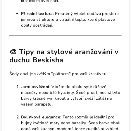
klasickém květináči.
Přírodní textura:
Proutěný výplet dodává prostoru
jemnou strukturu a vizuální teplo, které plastové
obaly postrádají.
🎨 Tipy na stylové aranžování v
duchu Beskisha
Šedý obal je skvělým "plátnem" pro vaši kreativitu:
Jarní osvěžení:
Vložte do obalu sytě růžové
macešky nebo bílé hyacinty. Šedé proutí nechá tyto
barvy krásně vyniknout a vytvoří svěží zátiší na
vašem parapetu.
Bylinková elegance:
Tento rozměr je ideální pro
bujný květináč máty nebo bazalky. Šedá barva obalu
dodá vaší kuchyni moderní, lehce rustikální vzhled.