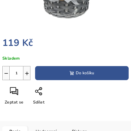
119 Kč
Měrná
Skladem
cena:
−
+
Do košíku
Zeptat se
Sdílet