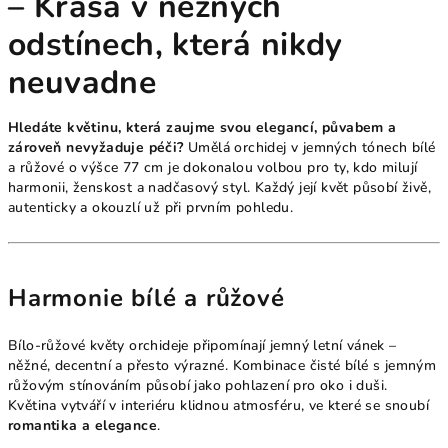
– Krása v něžných
odstínech, která nikdy
neuvadne
Hledáte květinu, která zaujme svou elegancí, půvabem a
zároveň nevyžaduje péči?
Umělá orchidej v jemných tónech bílé
a růžové o výšce 77 cm je dokonalou volbou pro ty, kdo milují
harmonii, ženskost a nadčasový styl. Každý její květ působí živě,
autenticky a okouzlí už při prvním pohledu.
Harmonie bílé a růžové
Bílo-růžové květy orchideje připomínají jemný letní vánek –
něžné, decentní a přesto výrazné. Kombinace čisté bílé s jemným
růžovým stínováním působí jako pohlazení pro oko i duši.
Květina vytváří v interiéru klidnou atmosféru, ve které se snoubí
romantika a elegance
.