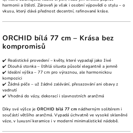
harmonii a štěstí. Zároveň je však i osobní výpovědí o stylu – o
vkusu, který dává přednost decentní, rafinované kráse.
ORCHID bílá 77 cm – Krása bez
kompromisů
✔️ Realistické provedení – květy, které vypadají jako živé
✔️ Dlouhá stonka – štíhlá silueta působí elegantně a jemně
✔️ Ideální výška – 77 cm pro výraznou, ale harmonickou
kompozici
✔️ Žádná péče – už žádné zalévání, přesazování ani obavy z
vadnutí
✔️ Vhodná do vázy, dekorací i slavnostních aranžmá
Díky své výšce je
ORCHID bílá 77 cm
nádherným solitérem i
součástí většího aranžmá. Vypadá úchvatně ve vysoké skleněné
váze, v luxusní keramice i v moderní minimalistické nádobě.