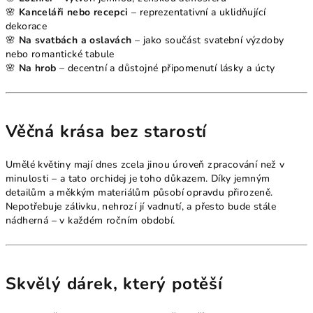
🌸
Kanceláři nebo recepci
– reprezentativní a uklidňující
dekorace
🌸
Na svatbách a oslavách
– jako součást svatební výzdoby
nebo romantické tabule
🌸
Na hrob
– decentní a důstojné připomenutí lásky a úcty
Věčná krása bez starostí
Umělé květiny mají dnes zcela jinou úroveň zpracování než v
minulosti – a tato orchidej je toho důkazem. Díky jemným
detailům a měkkým materiálům působí opravdu přirozeně.
Nepotřebuje zálivku, nehrozí jí vadnutí, a přesto bude stále
nádherná – v každém ročním období.
Skvělý dárek, který potěší