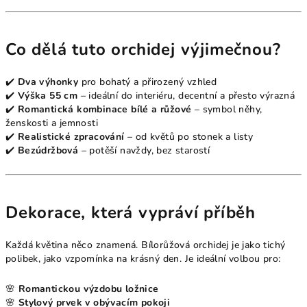
Co dělá tuto orchidej výjimečnou?
✔️
Dva výhonky
pro bohatý a přirozený vzhled
✔️
Výška 55 cm
– ideální do interiéru, decentní a přesto výrazná
✔️
Romantická kombinace bílé a růžové
– symbol něhy,
ženskosti a jemnosti
✔️
Realistické zpracování
– od květů po stonek a listy
✔️
Bezúdržbová
– potěší navždy, bez starostí
Dekorace, která vypráví příběh
Každá květina něco znamená. Bílorůžová orchidej je jako tichý
polibek, jako vzpomínka na krásný den. Je ideální volbou pro:
🌸
Romantickou výzdobu ložnice
🌸
Stylový prvek v obývacím pokoji