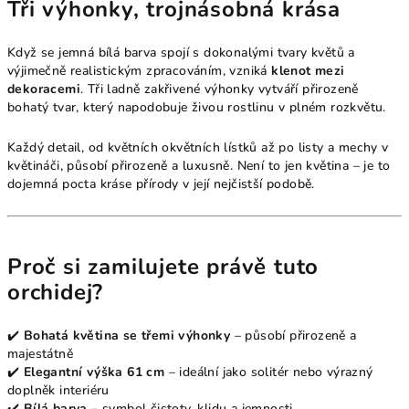
Tři výhonky, trojnásobná krása
Když se jemná bílá barva spojí s dokonalými tvary květů a
výjimečně realistickým zpracováním, vzniká
klenot mezi
dekoracemi
. Tři ladně zakřivené výhonky vytváří přirozeně
bohatý tvar, který napodobuje živou rostlinu v plném rozkvětu.
Každý detail, od květních okvětních lístků až po listy a mechy v
květináči, působí přirozeně a luxusně. Není to jen květina – je to
dojemná pocta kráse přírody v její nejčistší podobě.
Proč si zamilujete právě tuto
orchidej?
✔️
Bohatá květina se třemi výhonky
– působí přirozeně a
majestátně
✔️
Elegantní výška 61 cm
– ideální jako solitér nebo výrazný
doplněk interiéru
✔️
Bílá barva
– symbol čistoty, klidu a jemnosti