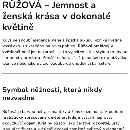
RŮŽOVÁ – Jemnost a
ženská krása v dokonalé
květině
Když se snoubí elegance, něha a špetka luxusu, vzniká květina,
která okouzlí každého na první pohled.
Růžová orchidej v
květináči
není jen dekorací – je to vyjádření citu, stylu a touhy po
harmonii v prostoru. Přináší radost, ať už ji postavíte do obýváku,
ložnice nebo jako uvítací ozdobu do chodby či kanceláře.
Symbol něžnosti, která nikdy
nezvadne
Růžová je barvou něhy, romantiky a ženské jemnosti. V podobě
realisticky zpracované umělé orchideje
vytváří naprosto
okouzlující dojem. Květiny působí jako čerstvě rozkvetlé, listy
jsou plné života a květináč dodává aranžmá celistvý a elegantní