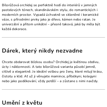
Bílorůžová orchidej se perfektně hodí do interiérů v jemných
pastelových tónech, skandinávském stylu, do romantických i
moderních prostor. Vypadá úchvatně ve skleněné i keramické
váze, s přírodními prvky jako je dřevo, kámen nebo ratan. Je
univerzální a přitom unikátní – přesně taková, jaká by měla být
každá dekorace.
Dárek, který nikdy nezvadne
Chcete obdarovat blízkou osobu? Orchidej je květinou obdivu,
úcty i náklonnosti. A tato bílorůžová varianta působí jemně,
citlivě a elegantně. Je ideální volbou pro ženy, které milují krásu,
čistotu a klid. Ať už ji věnujete mamince, přítelkyni, kolegyni
nebo jako poděkování, vždy potěší – a zůstane s nimi navždy.
Umění z květu