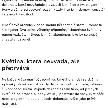
dekorace, která nevyžaduje slova. Její jemné odstíny, elegantní
tvary a věrné zpracování rozzáří každý interiér – domov, kancelář,
i slavnostní událost.
Bílorůžová orchidej v sobě snoubí něžnost s čistotou, romantiku
s elegancí. Dva ladné výhonky připomínají skutečnou květinu v
plném rozkvětu – živou, jemně nakloněnou, jako by se právě
chystala rozvonět.
Květina, která neuvadá, ale
přetrvává
Ne každá krása musí být pomíjivá.
Umělá orchidej se dvěma
výhonky
přináší radost každý den – bez nutnosti péče, zalévání
či vhodného světla. Vypadá dokonale realisticky, od jemných
květů až po drobné pupeny. Ať už ji postavíte do vázy, květináče
nebo elegantního obalu, působí dokonale svěže, jako právě
natrhaná.