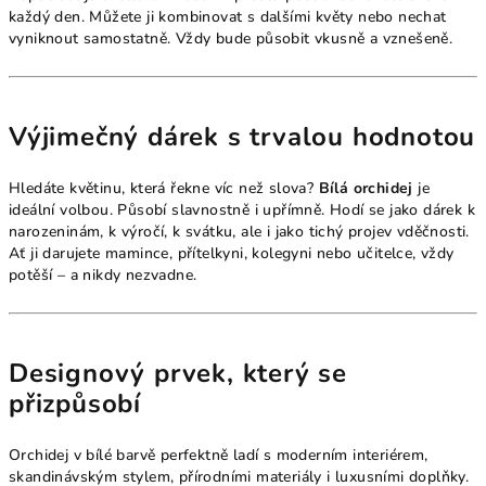
každý den. Můžete ji kombinovat s dalšími květy nebo nechat
vyniknout samostatně. Vždy bude působit vkusně a vznešeně.
Výjimečný dárek s trvalou hodnotou
Hledáte květinu, která řekne víc než slova?
Bílá orchidej
je
ideální volbou. Působí slavnostně i upřímně. Hodí se jako dárek k
narozeninám, k výročí, k svátku, ale i jako tichý projev vděčnosti.
Ať ji darujete mamince, přítelkyni, kolegyni nebo učitelce, vždy
potěší – a nikdy nezvadne.
Designový prvek, který se
přizpůsobí
Orchidej v bílé barvě perfektně ladí s moderním interiérem,
skandinávským stylem, přírodními materiály i luxusními doplňky.