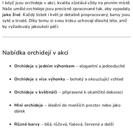
I když jsou orchideje v akci, kvalita zůstává vždy na prvním místě.
Naše umělé orchideje jsou precizně zpracované tak, aby vypadaly
jako živé
. Každý lístek i květ je detailně propracovaný, barvy jsou
syté a trvalé. Díky tomu si svou krásu uchovají dlouhá léta, aniž
by vyžadovaly jakoukoli péči.
Nabídka orchidejí v akci
Orchideje s jedním výhonkem
– elegantní a jednoduché
Orchideje s více výhonky
– bohatý a okouzlující vzhled
Orchideje v květináči
– připravené k okamžité dekoraci
Mini orchideje
– ideální do menších prostor nebo jako
dárek
Různé barvy
– bílá, růžová, fialová, červená a další