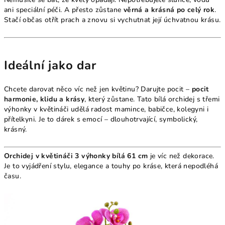
ani speciální péči. A přesto zůstane
věrná a krásná po celý rok
.
Stačí občas otřít prach a znovu si vychutnat její úchvatnou krásu.
Ideální jako dar
Chcete darovat něco víc než jen květinu? Darujte pocit –
pocit
harmonie, klidu a krásy
, který zůstane. Tato bílá orchidej s třemi
výhonky v květináči udělá radost mamince, babičce, kolegyni i
přítelkyni. Je to dárek s emocí – dlouhotrvající, symbolický,
krásný.
Orchidej v květináči 3 výhonky bílá 61 cm
je víc než dekorace.
Je to vyjádření stylu, elegance a touhy po kráse, která nepodléhá
času.