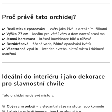
Proč právě tato orchidej?
✔️
Realistické zpracování
– květy jako živé, s detailními žilkami
✔️
Výška 77 cm
– ideální pro větší vázy a dominantní aranžmá
✔️
Jemná barevnost
– krásná kombinace bílé a růžové
✔️
Bezúdržbová
– žádná voda, žádné opadávání květů
✔️
Všestranné využití
– interiér, svatba, pietní místa i dárkové
aranžmá
Ideální do interiéru i jako dekorace
pro slavnostní chvíle
Tato orchidej najde své místo v:
🌸
Obývacím pokoji
– v elegantní váze na stole nebo komodě
🌸
Ložnici
– vytvoří jemnou, ženskou atmosféru