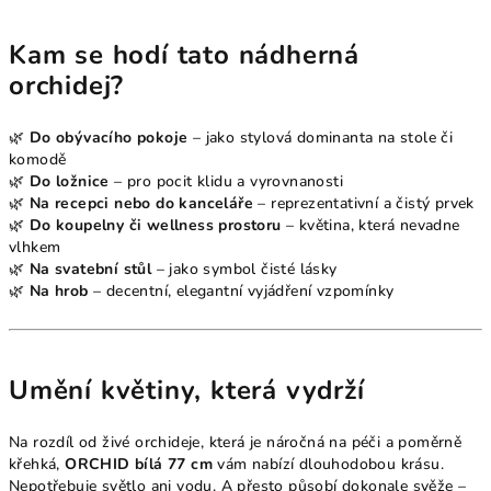
Kam se hodí tato nádherná
orchidej?
🌿
Do obývacího pokoje
– jako stylová dominanta na stole či
komodě
🌿
Do ložnice
– pro pocit klidu a vyrovnanosti
🌿
Na recepci nebo do kanceláře
– reprezentativní a čistý prvek
🌿
Do koupelny či wellness prostoru
– květina, která nevadne
vlhkem
🌿
Na svatební stůl
– jako symbol čisté lásky
🌿
Na hrob
– decentní, elegantní vyjádření vzpomínky
Umění květiny, která vydrží
Na rozdíl od živé orchideje, která je náročná na péči a poměrně
křehká,
ORCHID bílá 77 cm
vám nabízí dlouhodobou krásu.
Nepotřebuje světlo ani vodu. A přesto působí dokonale svěže –