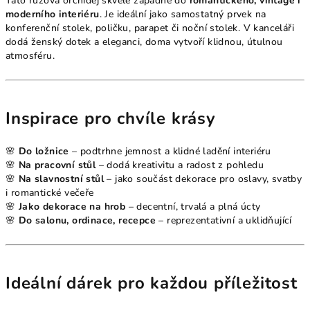
Tato růžová orchidej skvěle zapadne do
romantického, vintage i
moderního interiéru
. Je ideální jako samostatný prvek na
konferenční stolek, poličku, parapet či noční stolek. V kanceláři
dodá ženský dotek a eleganci, doma vytvoří klidnou, útulnou
atmosféru.
Inspirace pro chvíle krásy
🌸
Do ložnice
– podtrhne jemnost a klidné ladění interiéru
🌸
Na pracovní stůl
– dodá kreativitu a radost z pohledu
🌸
Na slavnostní stůl
– jako součást dekorace pro oslavy, svatby
i romantické večeře
🌸
Jako dekorace na hrob
– decentní, trvalá a plná úcty
🌸
Do salonu, ordinace, recepce
– reprezentativní a uklidňující
Ideální dárek pro každou příležitost