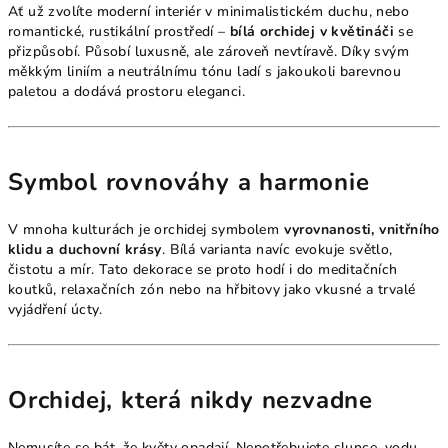
Ať už zvolíte moderní interiér v minimalistickém duchu, nebo
romantické, rustikální prostředí –
bílá orchidej v květináči
se
přizpůsobí. Působí luxusně, ale zároveň nevtíravě. Díky svým
měkkým liniím a neutrálnímu tónu ladí s jakoukoli barevnou
paletou a dodává prostoru eleganci.
Symbol rovnováhy a harmonie
V mnoha kulturách je orchidej symbolem
vyrovnanosti, vnitřního
klidu a duchovní krásy
. Bílá varianta navíc evokuje světlo,
čistotu a mír. Tato dekorace se proto hodí i do meditačních
koutků, relaxačních zón nebo na hřbitovy jako vkusné a trvalé
vyjádření úcty.
Orchidej, která nikdy nezvadne
Nemusíte se bát, že květy opadají. Nepotřebujete slunce, vodu