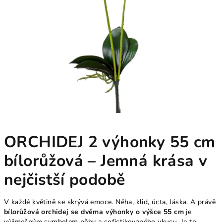
ORCHIDEJ 2 výhonky 55 cm
bílorůžová – Jemná krása v
nejčistší podobě
V každé květině se skrývá emoce. Něha, klid, úcta, láska. A právě
bílorůžová orchidej se dvěma výhonky o výšce 55 cm
je
výjimečným symbolem něhy a sofistikovaného vkusu. Je to