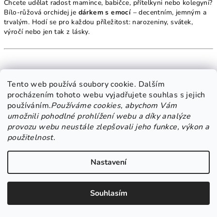
Chcete udělat radost mamince, babičce, přítelkyni nebo kolegyni?
Bílo-růžová orchidej je
dárkem s emocí
– decentním, jemným a
trvalým. Hodí se pro každou příležitost: narozeniny, svátek,
výročí nebo jen tak z lásky.
Orchidej, která nikdy neztratí svůj
Tento web používá soubory cookie. Dalším
půvab
procházením tohoto webu vyjadřujete souhlas s jejich
používáním.
Používáme cookies, abychom Vám
Když chcete do domova vnést květinu, která je
krásná, něžná a
umožnili pohodlné prohlížení webu a díky analýze
vždy reprezentativní
, sáhněte po této 77 cm vysoké orchideji.
provozu webu neustále zlepšovali jeho funkce, výkon a
Její vzhled vás uchvátí, ať ji postavíte do vázy jako solitér nebo
použitelnost.
zakomponujete do většího aranžmá.
Nastavení
Orchidej bílo-růžová 77 cm
– květina, která přináší krásu, něhu a
harmonii na každý den.
Souhlasím