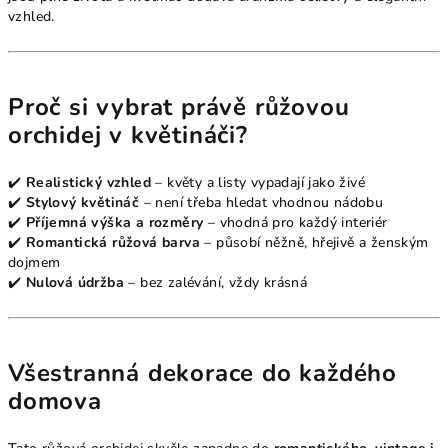
vzhled.
Proč si vybrat právě růžovou
orchidej v květináči?
✔️
Realistický vzhled
– květy a listy vypadají jako živé
✔️
Stylový květináč
– není třeba hledat vhodnou nádobu
✔️
Příjemná výška a rozměry
– vhodná pro každý interiér
✔️
Romantická růžová barva
– působí něžně, hřejivě a ženským
dojmem
✔️
Nulová údržba
– bez zalévání, vždy krásná
Všestranná dekorace do každého
domova