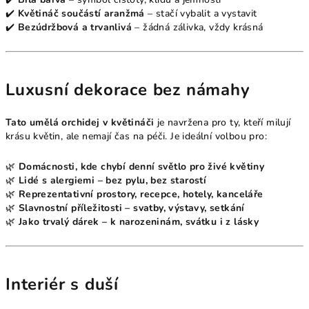
✔️
Květináč součástí aranžmá
– stačí vybalit a vystavit
✔️
Bezúdržbová a trvanlivá
– žádná zálivka, vždy krásná
Luxusní dekorace bez námahy
Tato umělá orchidej v květináči
je navržena pro ty, kteří milují
krásu květin, ale nemají čas na péči. Je ideální volbou pro:
🌿
Domácnosti, kde chybí denní světlo pro živé květiny
🌿
Lidé s alergiemi – bez pylu, bez starostí
🌿
Reprezentativní prostory, recepce, hotely, kanceláře
🌿
Slavnostní příležitosti – svatby, výstavy, setkání
🌿
Jako trvalý dárek – k narozeninám, svátku i z lásky
Interiér s duší