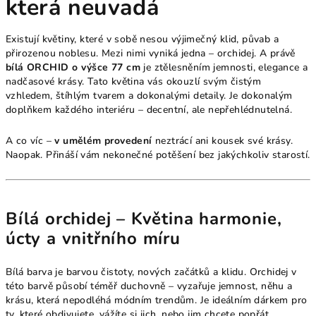
která neuvadá
Existují květiny, které v sobě nesou výjimečný klid, půvab a
přirozenou noblesu. Mezi nimi vyniká jedna – orchidej. A právě
bílá ORCHID o výšce 77 cm
je ztělesněním jemnosti, elegance a
nadčasové krásy. Tato květina vás okouzlí svým čistým
vzhledem, štíhlým tvarem a dokonalými detaily. Je dokonalým
doplňkem každého interiéru – decentní, ale nepřehlédnutelná.
A co víc –
v umělém provedení
neztrácí ani kousek své krásy.
Naopak. Přináší vám nekonečné potěšení bez jakýchkoliv starostí.
Bílá orchidej – Květina harmonie,
úcty a vnitřního míru
Bílá barva je barvou čistoty, nových začátků a klidu. Orchidej v
této barvě působí téměř duchovně – vyzařuje jemnost, něhu a
krásu, která nepodléhá módním trendům. Je ideálním dárkem pro
ty, které obdivujete, vážíte si jich, nebo jim chcete popřát