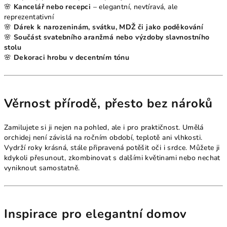
🌸
Kancelář nebo recepci
– elegantní, nevtíravá, ale
reprezentativní
🌸
Dárek k narozeninám, svátku, MDŽ či jako poděkování
🌸
Součást svatebního aranžmá nebo výzdoby slavnostního
stolu
🌸
Dekoraci hrobu v decentním tónu
Věrnost přírodě, přesto bez nároků
Zamilujete si ji nejen na pohled, ale i pro praktičnost. Umělá
orchidej není závislá na ročním období, teplotě ani vlhkosti.
Vydrží roky krásná, stále připravená potěšit oči i srdce. Můžete ji
kdykoli přesunout, zkombinovat s dalšími květinami nebo nechat
vyniknout samostatně.
Inspirace pro elegantní domov