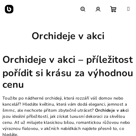
Přejít
na
obsah
Nákupn
Hledat
Přihlášení
Orchideje v akci
košík
Orchideje v akci – příležitost
pořídit si krásu za výhodnou
cenu
Toužíte po nádherné orchideji, která rozzáří váš domov nebo
kancelář? Hledáte květinu, která vám dodá eleganci, jemnost a
šmrnc, ale nechcete přitom zbytečně utrácet?
Orchideje v akci
jsou ideální příležitostí, jak získat luxusní dekoraci za skvělou
cenu. Ať už milujete klasickou bílou, romantickou růžovou nebo
výraznou fialovou, v akčních nabídkách najdete přesně to, co
hledáte.