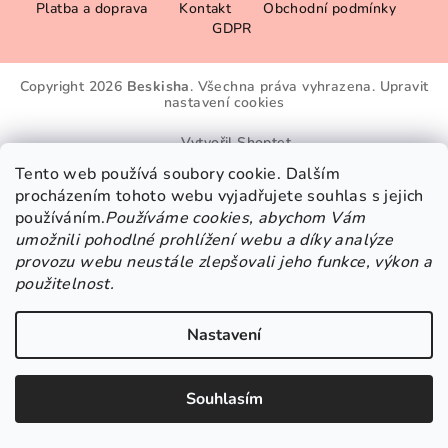
Platba a doprava
Kontakt
Obchodní podmínky
á
GDPR
p
a
Copyright 2026
Beskisha
. Všechna práva vyhrazena.
Upravit
t
nastavení cookies
í
Vytvořil Shoptet
Tento web používá soubory cookie. Dalším
procházením tohoto webu vyjadřujete souhlas s jejich
používáním.
Používáme cookies, abychom Vám
umožnili pohodlné prohlížení webu a díky analýze
provozu webu neustále zlepšovali jeho funkce, výkon a
použitelnost.
Nastavení
Souhlasím