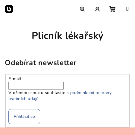
Přejít
na
obsah
Nákupn
Hledat
Přihlášení
Plicník lékařský
košík
Odebírat newsletter
E-mail
Vložením e-mailu souhlasíte s
podmínkami ochrany
osobních údajů
Přihlásit se
Z