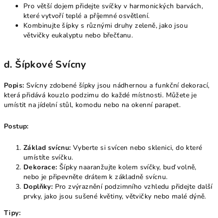
Pro větší dojem přidejte svíčky v harmonických barvách,
které vytvoří teplé a příjemné osvětlení.
Kombinujte šípky s různými druhy zeleně, jako jsou
větvičky eukalyptu nebo břečťanu.
d. Šípkové Svícny
Popis:
Svícny zdobené šípky jsou nádhernou a funkční dekorací,
která přidává kouzlo podzimu do každé místnosti. Můžete je
umístit na jídelní stůl, komodu nebo na okenní parapet.
Postup:
Základ svícnu:
Vyberte si svícen nebo sklenici, do které
umístíte svíčku.
Dekorace:
Šípky naaranžujte kolem svíčky, buď volně,
nebo je připevněte drátem k základně svícnu.
Doplňky:
Pro zvýraznění podzimního vzhledu přidejte další
prvky, jako jsou sušené květiny, větvičky nebo malé dýně.
Tipy: