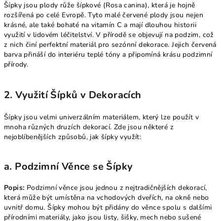
Šípky jsou plody růže šípkové (Rosa canina), která je hojně
rozšířená po celé Evropě. Tyto malé červené plody jsou nejen
krásné, ale také bohaté na vitamín C a mají dlouhou historii
využití v lidovém léčitelství. V přírodě se objevují na podzim, což
z nich činí perfektní materiál pro sezónní dekorace. Jejich červená
barva přináší do interiéru teplé tóny a připomíná krásu podzimní
přírody.
2. Využití Šípků v Dekoracích
Šípky jsou velmi univerzálním materiálem, který lze použít v
mnoha různých druzích dekorací. Zde jsou některé z
nejoblíbenějších způsobů, jak šípky využít:
a. Podzimní Věnce se Šípky
Popis:
Podzimní věnce jsou jednou z nejtradičnějších dekorací,
která může být umístěna na vchodových dveřích, na okně nebo
uvnitř domu. Šípky mohou být přidány do věnce spolu s dalšími
přírodními materiály, jako jsou listy, šišky, mech nebo sušené