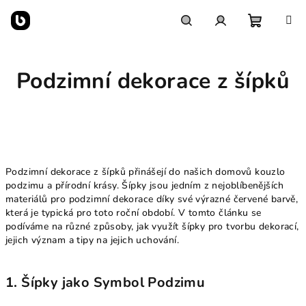
Přejít
na
obsah
Nákupn
Hledat
Přihlášení
Podzimní dekorace z šípků
košík
Podzimní dekorace z šípků přinášejí do našich domovů kouzlo
podzimu a přírodní krásy. Šípky jsou jedním z nejoblíbenějších
materiálů pro podzimní dekorace díky své výrazné červené barvě,
která je typická pro toto roční období. V tomto článku se
podíváme na různé způsoby, jak využít šípky pro tvorbu dekorací,
jejich význam a tipy na jejich uchování.
1. Šípky jako Symbol Podzimu