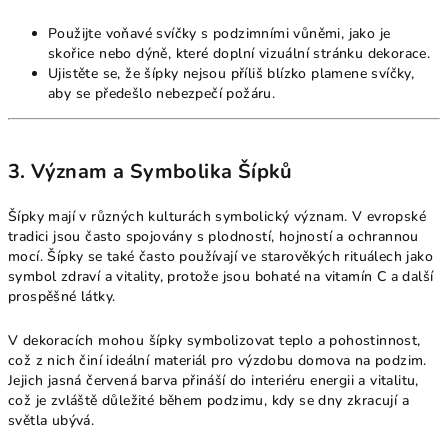
Použijte voňavé svíčky s podzimními vůněmi, jako je
skořice nebo dýně, které doplní vizuální stránku dekorace.
Ujistěte se, že šípky nejsou příliš blízko plamene svíčky,
aby se předešlo nebezpečí požáru.
3. Význam a Symbolika Šípků
Šípky mají v různých kulturách symbolický význam. V evropské
tradici jsou často spojovány s plodností, hojností a ochrannou
mocí. Šípky se také často používají ve starověkých rituálech jako
symbol zdraví a vitality, protože jsou bohaté na vitamín C a další
prospěšné látky.
V dekoracích mohou šípky symbolizovat teplo a pohostinnost,
což z nich činí ideální materiál pro výzdobu domova na podzim.
Jejich jasná červená barva přináší do interiéru energii a vitalitu,
což je zvláště důležité během podzimu, kdy se dny zkracují a
světla ubývá.