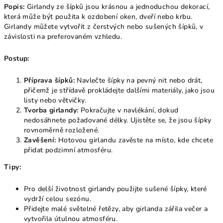
Popis:
Girlandy ze šípků jsou krásnou a jednoduchou dekorací,
která může být použita k ozdobení oken, dveří nebo krbu.
Girlandy můžete vytvořit z čerstvých nebo sušených šípků, v
závislosti na preferovaném vzhledu.
Postup:
Příprava šípků:
Navlečte šípky na pevný nit nebo drát,
přičemž je střídavě prokládejte dalšími materiály, jako jsou
listy nebo větvičky.
Tvorba girlandy:
Pokračujte v navlékání, dokud
nedosáhnete požadované délky. Ujistěte se, že jsou šípky
rovnoměrně rozložené.
Zavěšení:
Hotovou girlandu zavěste na místo, kde chcete
přidat podzimní atmosféru.
Tipy:
Pro delší životnost girlandy použijte sušené šípky, které
vydrží celou sezónu.
Přidejte malé světelné řetězy, aby girlanda zářila večer a
vytvořila útulnou atmosféru.