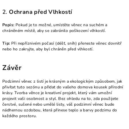
2.
Ochrana před Vlhkostí
Popis:
Pokud je to možné, umístěte věnec na suchém a
chráněném místě, aby se zabránilo poškození vlhkostí.
Tip:
Při nepříznivém počasí (déšť, sníh) přeneste věnec dovnitř
nebo ho zakryjte, aby byl chráněn před vlhkostí.
Závěr
Podzimní věnec z listí je krásným a ekologickým způsobem, jak
přivítat tuto sezónu a přidat do vašeho domova kousek přírodní
krásy. Tvorba věnce je kreativní projekt, který vám umožní
projevit vaši osobnost a styl. Bez ohledu na to, zda použijete
čerstvé, sušené nebo umělé listy, váš podzimní věnec bude
nádhernou ozdobou, která přinese teplo a barvy podzimu do
každého prostoru.