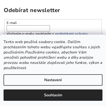
Odebírat newsletter
E-mail
Vložením e-mailu souhlasíte s
podmínkami ochrany
osobních údajů
Tento web používá soubory cookie. Dalším
procházením tohoto webu vyjadřujete souhlas s jejich
používáním.
Používáme cookies, abychom Vám
Přihlásit se
umožnili pohodlné prohlížení webu a díky analýze
provozu webu neustále zlepšovali jeho funkce, výkon a
Z
použitelnost.
Platba a doprava
Kontakt
Obchodní podmínky
á
GDPR
p
Nastavení
a
Copyright 2026
Beskisha
. Všechna práva vyhrazena.
Upravit
t
nastavení cookies
Souhlasím
í
Vytvořil Shoptet