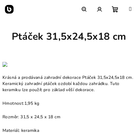
Přejít
na
obsah
Nákupn
Hledat
Přihlášení
Ptáček 31,5x24,5x18 cm
košík
Krásná a prodávaná zahradní dekorace Ptáček 31,5x24,5x18 cm.
Keramický zahradní ptáček ozdobí každou zahrádku. Tuto
keramiku lze použít pro základ věší dekorace.
Hmotnost:
1,95 kg
Rozměr: 31,5 x 24,5 x 18 cm
Materiál: keramika