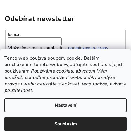
Odebírat newsletter
E-mail
Vložením e-mailu souhlasíte s
podmínkami ochrany
osobních údajů
Tento web používá soubory cookie. Dalším
procházením tohoto webu vyjadřujete souhlas s jejich
používáním.
Používáme cookies, abychom Vám
Přihlásit se
umožnili pohodlné prohlížení webu a díky analýze
provozu webu neustále zlepšovali jeho funkce, výkon a
Z
použitelnost.
Platba a doprava
Kontakt
Obchodní podmínky
á
GDPR
p
Nastavení
a
Copyright 2026
Beskisha
. Všechna práva vyhrazena.
Upravit
t
nastavení cookies
Souhlasím
í
Vytvořil Shoptet