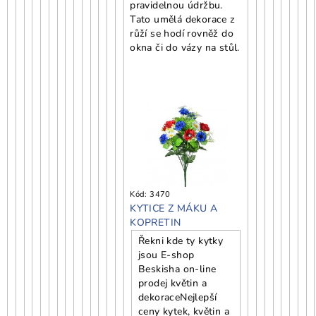
pravidelnou údržbu.
Tato umělá dekorace z
růží se hodí rovněž do
okna či do vázy na stůl.
Kód:
3470
KYTICE Z MÁKU A
KOPRETIN
Řekni kde ty kytky
jsou E-shop
Beskisha on-line
prodej květin a
dekorace
Nejlepší
ceny kytek, květin a