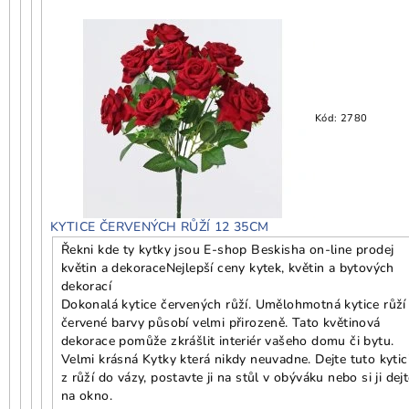
Kód:
2780
KYTICE ČERVENÝCH RŮŽÍ 12 35CM
Řekni kde ty kytky jsou E-shop Beskisha on-line prodej
květin a dekorace
Nejlepší ceny kytek, květin a bytových
dekorací
Dokonalá kytice červených růží. Umělohmotná kytice růží
červené barvy působí velmi přirozeně. Tato květinová
dekorace pomůže zkrášlit interiér vašeho domu či bytu.
Velmi krásná Kytky která nikdy neuvadne. Dejte tuto kytic
z růží do vázy, postavte ji na stůl v obýváku nebo si ji dej
na okno.