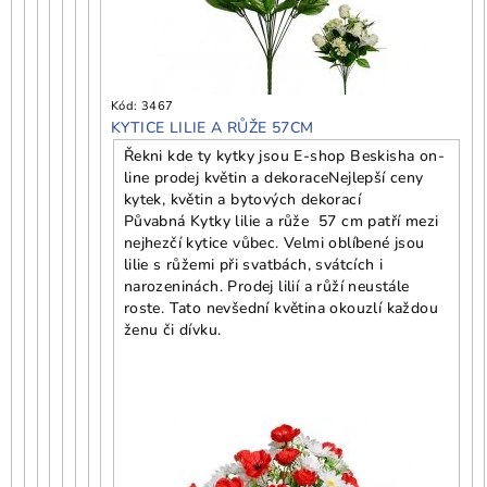
Kód:
3467
KYTICE LILIE A RŮŽE 57CM
Řekni kde ty kytky jsou E-shop Beskisha on-
line prodej květin a dekorace
Nejlepší ceny
kytek, květin a bytových dekorací
Půvabná Kytky lilie a růže 57 cm patří mezi
nejhezčí kytice vůbec. Velmi oblíbené jsou
lilie s růžemi při svatbách, svátcích i
narozeninách. Prodej lilií a růží neustále
roste. Tato nevšední květina okouzlí každou
ženu či dívku.