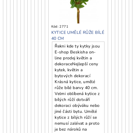
Kód:
2771
KYTICE UMĚLÉ RŮŽE BÍLÉ
40 CM
Řekni kde ty kytky jsou
E-shop Beskisha on-
line prodej květin a
dekorace
Nejlepší ceny
kytek, květin a
bytových dekorací
Krásná kytice, umělé
růže bílé barvy 40 cm.
Velmi oblíbená kytice z
bílých růží dotváří
dekoraci obýváku nebo
jiné části bytu. Umělé
kytice z bílých růží se
nemusí zalévat a proto
je bez nároků na