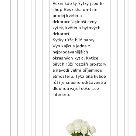
Řekni kde ty kytky jsou E-
shop Beskisha on-line
prodej květin a
dekorace
Nejlepší ceny
kytek, květin a bytových
dekorací
Kytky růže bílé barvy.
Vynikající a jedna z
nejprodávanějších
okrasných kytic. Kytice
bílých růží rozzáří prostory
a navodí velmi příjemnou
atmosféru. Tyto bílá kytice
růží je snadno udržovaná a
dlouhotrvající dekorace
interiéru.