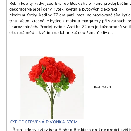
Řekni kde ty kytky jsou E-shop Beskisha on-line prodej květin 
dekorace
Nejlepší ceny kytek, květin a bytových dekorací
Moderní Kytky Astilbe 72 cm patří mezi nejprodávanějším kyti
trhu. Velmi krásná je kytice z máku a margaréty při svatbách, s
i narozeninách. Prodej kytic z Astilbe 72 cm je každoročně veli
okrasná módní květina nadchne každou ženu či dívku.
Kód:
3478
KYTICE ČERVENÁ PIVOŇKA 57CM
Řekni kde ty kytky jsou E-shop Beskisha on-line prodej květi