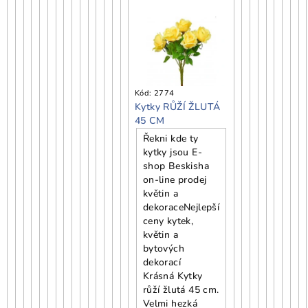
Kód:
2774
Kytky RŮŽÍ ŽLUTÁ
45 CM
Řekni kde ty
kytky jsou E-
shop Beskisha
on-line prodej
květin a
dekorace
Nejlepší
ceny kytek,
květin a
bytových
dekorací
Krásná Kytky
růží žlutá 45 cm.
Velmi hezká