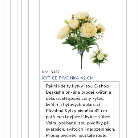
Kód:
3477
KYTICE PIVOŇKA 42 CM
Řekni kde ty kytky jsou E-shop
Beskisha on-line prodej květin a
dekorace
Nejlepší ceny kytek,
květin a bytových dekorací
Půvabná Kytky pivoňka 42 cm
patří mezi nejhezčí kytice vůbec.
Velmi oblíbené jsou pivoňky při
svatbách, svátcích i narozeninách.
Prodej pivoněk neustále roste.