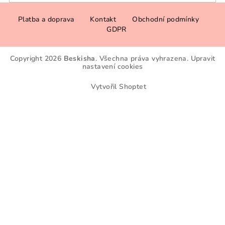
Z
Platba a doprava
Kontakt
Obchodní podmínky
á
GDPR
p
a
Copyright 2026
Beskisha
. Všechna práva vyhrazena.
Upravit
t
nastavení cookies
í
Vytvořil Shoptet