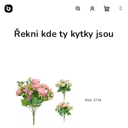
Přejít
na
obsah
Nákupn
Hledat
Přihlášení
Řekni kde ty kytky jsou
košík
Kód:
2720