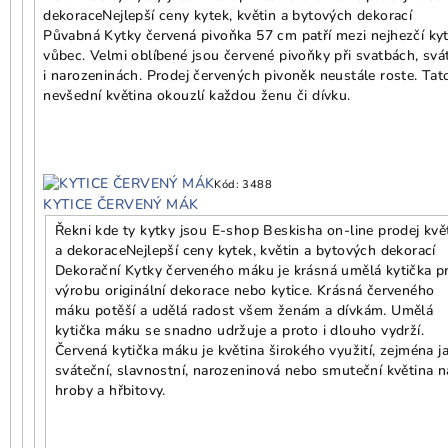
dekorace
Nejlepší ceny kytek, květin a bytových dekorací
Půvabná Kytky červená pivoňka 57 cm patří mezi nejhezčí kyt
vůbec. Velmi oblíbené jsou červené pivoňky při svatbách, svá
i narozeninách. Prodej červených pivoněk neustále roste. Tat
nevšední květina okouzlí každou ženu či dívku.
Kód:
3488
KYTICE ČERVENÝ MÁK
Řekni kde ty kytky jsou E-shop Beskisha on-line prodej kvě
a dekorace
Nejlepší ceny kytek, květin a bytových dekorací
Dekorační Kytky červeného máku je krásná umělá kytička p
výrobu originální dekorace nebo kytice. Krásná červeného
máku potěší a udělá radost všem ženám a dívkám. Umělá
kytička máku se snadno udržuje a proto i dlouho vydrží.
Červená kytička máku je květina širokého využití, zejména j
sváteční, slavnostní, narozeninová nebo smuteční květina n
hroby a hřbitovy.