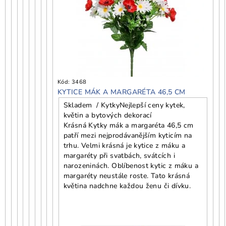
Kód:
3468
KYTICE MÁK A MARGARÉTA 46,5 CM
Skladem / Kytky
Nejlepší ceny kytek,
květin a bytových dekorací
Krásná Kytky mák a margaréta 46,5 cm
patří mezi nejprodávanějším kyticím na
trhu. Velmi krásná je kytice z máku a
margaréty při svatbách, svátcích i
narozeninách. Oblíbenost kytic z máku a
margaréty neustále roste. Tato krásná
květina nadchne každou ženu či dívku.