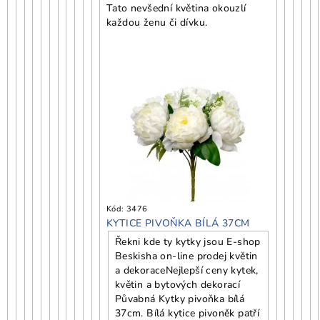
Tato nevšední květina okouzlí
každou ženu či dívku.
Kód:
3476
KYTICE PIVOŇKA BÍLÁ 37CM
Řekni kde ty kytky jsou E-shop
Beskisha on-line prodej květin
a dekorace
Nejlepší ceny kytek,
květin a bytových dekorací
Půvabná Kytky pivoňka bílá
37cm. Bílá kytice pivoněk patří