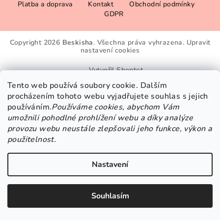
Platba a doprava
Kontakt
Obchodní podmínky
á
GDPR
p
a
Copyright 2026
Beskisha
. Všechna práva vyhrazena.
Upravit
t
nastavení cookies
í
Vytvořil Shoptet
Tento web používá soubory cookie. Dalším
procházením tohoto webu vyjadřujete souhlas s jejich
používáním.
Používáme cookies, abychom Vám
umožnili pohodlné prohlížení webu a díky analýze
provozu webu neustále zlepšovali jeho funkce, výkon a
použitelnost.
Nastavení
Souhlasím