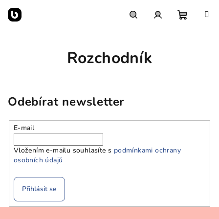
Přejít
na
obsah
Nákupn
Hledat
Přihlášení
Rozchodník
košík
Odebírat newsletter
E-mail
Vložením e-mailu souhlasíte s
podmínkami ochrany
osobních údajů
Přihlásit se
Z