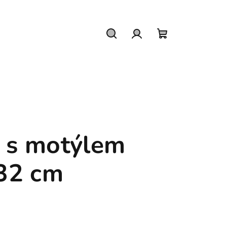
Hledat
Přihlášení
Nákupní
košík
a s motýlem
32 cm