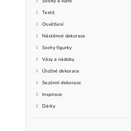
Svíčky a vůně
a
Textil
n
n
Osvětlení
í
Nástěnné dekorace
p
Sochy figurky
a
Vázy a nádoby
n
Úložné dekorace
e
Sezónní dekorace
l
Inspirace
Dárky