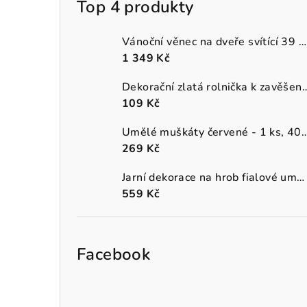
Top 4 produkty
Vánoční věnec na dveře svítící 39 cm
1 349 Kč
Dekorační zlatá rolnička k 
109 Kč
Umělé muškáty červené - 1 
269 Kč
Jarní dekorace na hrob fialové umělé macešky v šedém truhlíku
559 Kč
Facebook