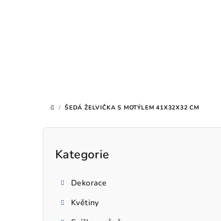
Přejít
na
obsah
/
ŠEDÁ ŽELVIČKA S MOTÝLEM 41X32X32 CM
DOMŮ
P
o
Kategorie
Přeskočit
kategorie
s
Dekorace
t
Květiny
r