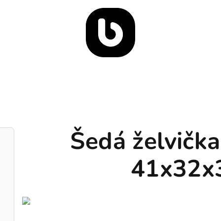
Šedá želvičk
41x32x