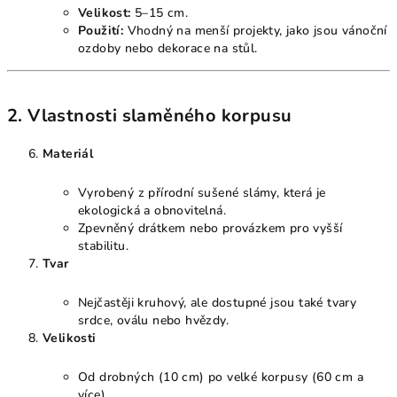
Velikost:
5–15 cm.
Použití:
Vhodný na menší projekty, jako jsou vánoční
ozdoby nebo dekorace na stůl.
2. Vlastnosti slaměného korpusu
Materiál
Vyrobený z přírodní sušené slámy, která je
ekologická a obnovitelná.
Zpevněný drátkem nebo provázkem pro vyšší
stabilitu.
Tvar
Nejčastěji kruhový, ale dostupné jsou také tvary
srdce, oválu nebo hvězdy.
Velikosti
Od drobných (10 cm) po velké korpusy (60 cm a
více).