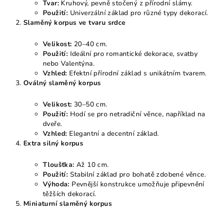
Tvar:
Kruhový, pevně stočený z přírodní slámy.
Použití:
Univerzální základ pro různé typy dekorací.
Slaměný korpus ve tvaru srdce
Velikost:
20–40 cm.
Použití:
Ideální pro romantické dekorace, svatby
nebo Valentýna.
Vzhled:
Efektní přírodní základ s unikátním tvarem.
Oválný slaměný korpus
Velikost:
30–50 cm.
Použití:
Hodí se pro netradiční věnce, například na
dveře.
Vzhled:
Elegantní a decentní základ.
Extra silný korpus
Tloušťka:
Až 10 cm.
Použití:
Stabilní základ pro bohatě zdobené věnce.
Výhoda:
Pevnější konstrukce umožňuje připevnění
těžších dekorací.
Miniaturní slaměný korpus