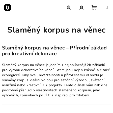
Přejít
na
obsah
Nákupn
Hledat
Přihlášení
Slaměný korpus na věnec
košík
Slaměný korpus na věnec – Přírodní základ
pro kreativní dekorace
Slaměný korpus na věnec je jedním z nejoblíbenějších základů
pro výrobu dekorativních věnců, které jsou nejen krásné, ale také
ekologické. Díky své univerzálnosti a přirozenému vzhledu je
slaměný korpus ideální volbou pro sezónní výzdobu, sváteční
aranžmá nebo kreativní DIY projekty. Tento článek vám nabídne
podrobný přehled o vlastnostech slaměného korpusu, jeho
výhodách, způsobech použití a inspiraci pro zdobení.