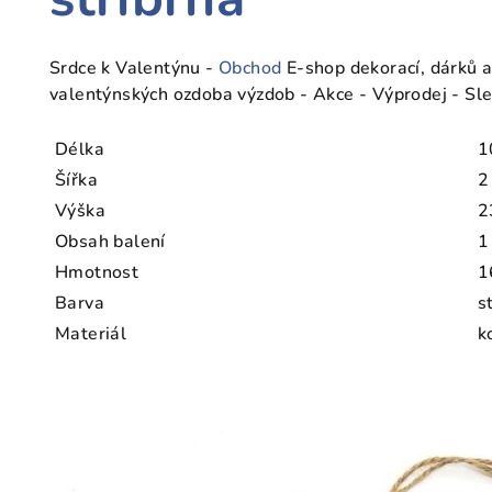
Srdce k Valentýnu -
Obchod
E-shop dekorací, dárků a
valentýnských ozdoba výzdob - Akce - Výprodej - Sl
Délka
1
Šířka
2
Výška
2
Obsah balení
1
Hmotnost
1
Barva
s
Materiál
k