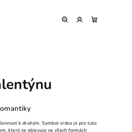
Hledat
Přihlášení
Nákupní
košík
alentýnu
romantiky
áklonnost k druhým. Symbol srdce je pro tuto
em, který se objevuje ve všech formách