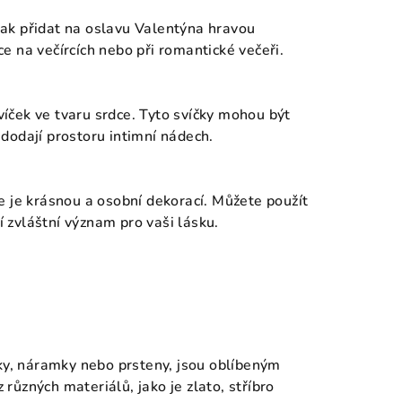
ak přidat na oslavu Valentýna hravou
e na večírcích nebo při romantické večeři.
íček ve tvaru srdce. Tyto svíčky mohou být
dodají prostoru intimní nádech.
e je krásnou a osobní dekorací. Můžete použít
jí zvláštní význam pro vaši lásku.
íky, náramky nebo prsteny, jsou oblíbeným
ůzných materiálů, jako je zlato, stříbro