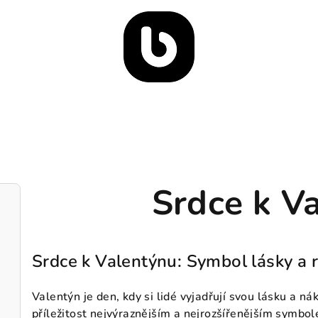
Srdce k V
Srdce k Valentýnu: Symbol lásky a 
Valentýn je den, kdy si lidé vyjadřují svou lásku a n
příležitost nejvýraznějším a nejrozšířenějším symbol