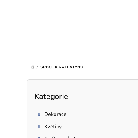
Přejít
na
obsah
/
SRDCE K VALENTÝNU
DOMŮ
P
o
Kategorie
Přeskočit
kategorie
s
Dekorace
t
Květiny
r