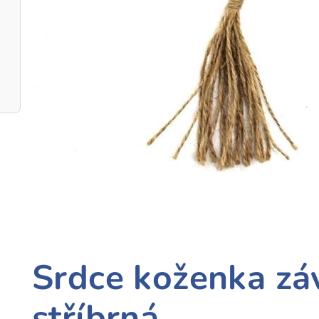
Srdce koženka z
stříbrná