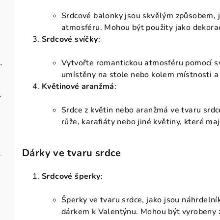
Srdcové balonky jsou skvělým způsobem, j
atmosféru. Mohou být použity jako dekorac
Srdcové svíčky
:
zavěšení 10 cm
Vytvořte romantickou atmosféru pomocí sv
umístěny na stole nebo kolem místnosti a 
Květinové aranžmá
:
ks, 40 cm
Srdce z květin nebo aranžmá ve tvaru srdc
růže, karafiáty nebo jiné květiny, které ma
Dárky ve tvaru srdce
Srdcové šperky
:
Šperky ve tvaru srdce, jako jsou náhrdeln
dárkem k Valentýnu. Mohou být vyrobeny z r