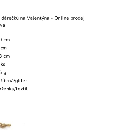
 dárečků na Valentýna - Online prodej
eva
0 cm
 cm
3 cm
 ks
6 g
tříbrná/gliter
oženka/textil