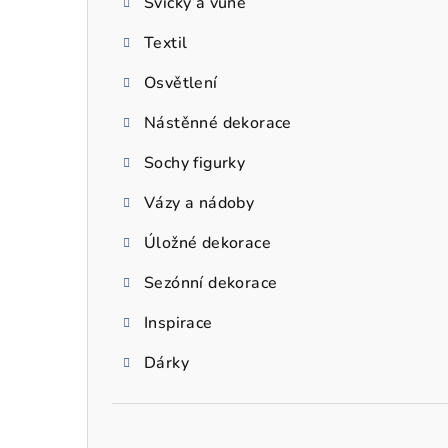
Svíčky a vůně
a
Textil
n
n
Osvětlení
í
Nástěnné dekorace
p
Sochy figurky
a
Vázy a nádoby
n
Úložné dekorace
e
Sezónní dekorace
l
Inspirace
Dárky