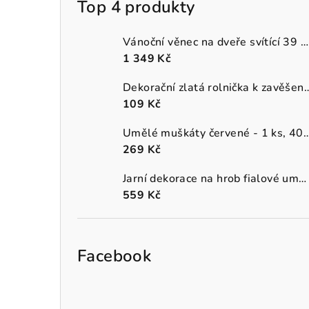
Top 4 produkty
Vánoční věnec na dveře svítící 39 cm
1 349 Kč
Dekorační zlatá rolnička k 
109 Kč
Umělé muškáty červené - 1 
269 Kč
Jarní dekorace na hrob fialové umělé macešky v šedém truhlíku
559 Kč
Facebook