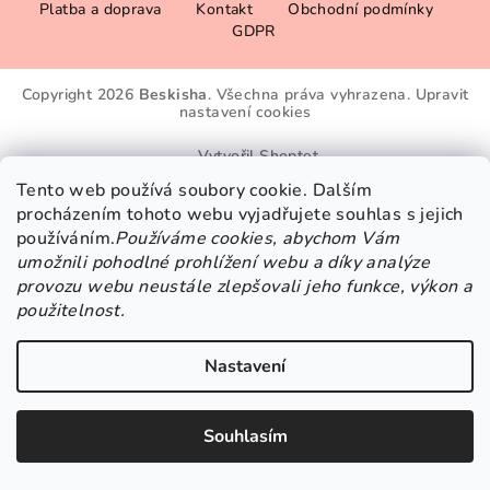
Platba a doprava
Kontakt
Obchodní podmínky
á
GDPR
p
a
Copyright 2026
Beskisha
. Všechna práva vyhrazena.
Upravit
t
nastavení cookies
í
Vytvořil Shoptet
Tento web používá soubory cookie. Dalším
procházením tohoto webu vyjadřujete souhlas s jejich
používáním.
Používáme cookies, abychom Vám
umožnili pohodlné prohlížení webu a díky analýze
provozu webu neustále zlepšovali jeho funkce, výkon a
použitelnost.
Nastavení
Souhlasím