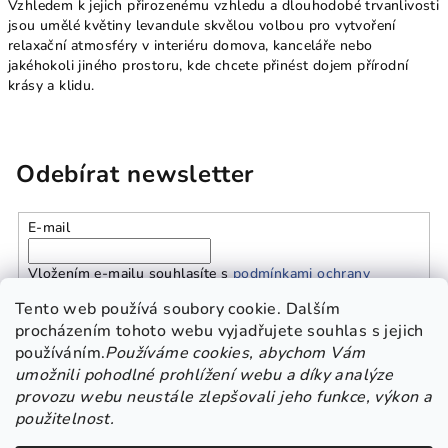
Vzhledem k jejich přirozenému vzhledu a dlouhodobé trvanlivosti
jsou umělé květiny levandule skvělou volbou pro vytvoření
relaxační atmosféry v interiéru domova, kanceláře nebo
jakéhokoli jiného prostoru, kde chcete přinést dojem přírodní
krásy a klidu.
Odebírat newsletter
E-mail
Vložením e-mailu souhlasíte s
podmínkami ochrany
osobních údajů
Tento web používá soubory cookie. Dalším
procházením tohoto webu vyjadřujete souhlas s jejich
používáním.
Používáme cookies, abychom Vám
Přihlásit se
umožnili pohodlné prohlížení webu a díky analýze
provozu webu neustále zlepšovali jeho funkce, výkon a
Z
použitelnost.
Platba a doprava
Kontakt
Obchodní podmínky
á
GDPR