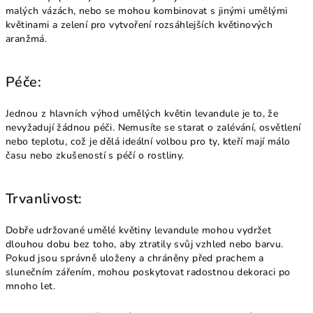
malých vázách, nebo se mohou kombinovat s jinými umělými
květinami a zelení pro vytvoření rozsáhlejších květinových
aranžmá.
Péče:
Jednou z hlavních výhod umělých květin levandule je to, že
nevyžadují žádnou péči. Nemusíte se starat o zalévání, osvětlení
nebo teplotu, což je dělá ideální volbou pro ty, kteří mají málo
času nebo zkušeností s péčí o rostliny.
Trvanlivost:
Dobře udržované umělé květiny levandule mohou vydržet
dlouhou dobu bez toho, aby ztratily svůj vzhled nebo barvu.
Pokud jsou správně uloženy a chráněny před prachem a
slunečním zářením, mohou poskytovat radostnou dekoraci po
mnoho let.