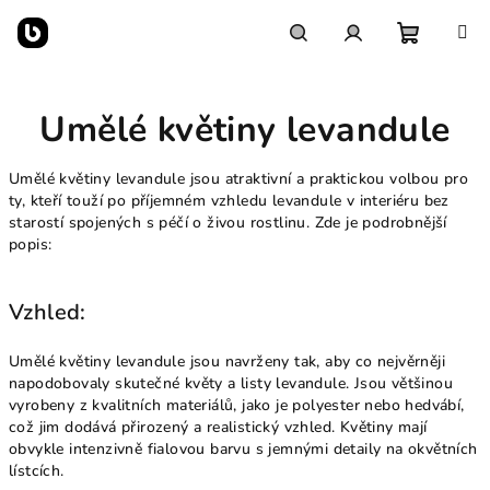
Přejít
na
obsah
Nákupn
Hledat
Přihlášení
Umělé květiny levandule
košík
Umělé květiny levandule jsou atraktivní a praktickou volbou pro
ty, kteří touží po příjemném vzhledu levandule v interiéru bez
starostí spojených s péčí o živou rostlinu. Zde je podrobnější
popis:
Vzhled:
Umělé květiny levandule jsou navrženy tak, aby co nejvěrněji
napodobovaly skutečné květy a listy levandule. Jsou většinou
vyrobeny z kvalitních materiálů, jako je polyester nebo hedvábí,
což jim dodává přirozený a realistický vzhled. Květiny mají
obvykle intenzivně fialovou barvu s jemnými detaily na okvětních
lístcích.