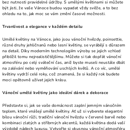
bez nutnosti pravidelné údržby. S umělými květinami si můžete
být jisti, že vaše Vánoce budou vypadat vždy svěže, a to bez
ohledu na to, jak moc se vám změní časové možnosti.
Trvanlivost a elegance v každém detailu
Umělé květiny na Vánoce, jako jsou vánoční hvězdy, poinsettie,
různé druhy jehličnanů nebo lesní květiny, se vyrábějí s důrazem
na detail. Díky moderním technologiím výroby se jejich vzhled
přiblížil tomu nejrealističtějšímu. Můžete si tak dopřát vánoční
atmosféru po celý sváteční čas, aniž byste museli neustále dbát
na zalévání nebo vyměňování uschlých květů. A co víc, umělé
květiny vydrží celé roky, což znamená, že si každý rok budete
moci opětovně užívat jejich krásu.
Vánoční umělé květiny jako ideální dárek a dekorace
Představte si, jak se vaše domácnost zaplní jemným vánočním
teplem, které vnášejí umělé květiny. Ať už si vyberete elegantní
bílou vánoční růži, tradiční vánoční hvězdu v červené barvě nebo
kombinaci zlatých a stříbrných akcentů, každá květina dodá vaší
výzdobě nádech luxusu. Vytvořte si vkusnou vánoční atmosféru