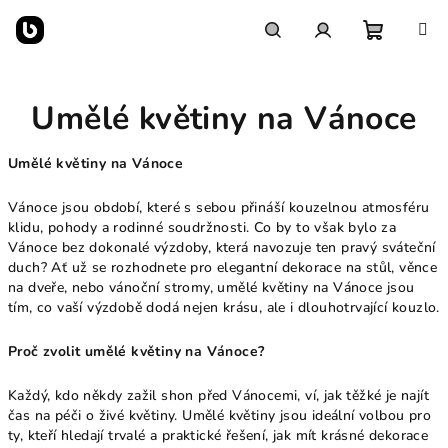
Přejít
na
obsah
Nákupn
Hledat
Přihlášení
Umělé květiny na Vánoce
košík
Umělé květiny na Vánoce
Vánoce jsou období, které s sebou přináší kouzelnou atmosféru
klidu, pohody a rodinné soudržnosti. Co by to však bylo za
Vánoce bez dokonalé výzdoby, která navozuje ten pravý sváteční
duch? Ať už se rozhodnete pro elegantní dekorace na stůl, věnce
na dveře, nebo vánoční stromy, umělé květiny na Vánoce jsou
tím, co vaší výzdobě dodá nejen krásu, ale i dlouhotrvající kouzlo.
Proč zvolit umělé květiny na Vánoce?
Každý, kdo někdy zažil shon před Vánocemi, ví, jak těžké je najít
čas na péči o živé květiny. Umělé květiny jsou ideální volbou pro
ty, kteří hledají trvalé a praktické řešení, jak mít krásné dekorace