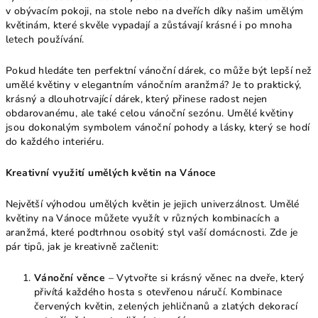
v obývacím pokoji, na stole nebo na dveřích díky našim umělým
květinám, které skvěle vypadají a zůstávají krásné i po mnoha
letech používání.
Pokud hledáte ten perfektní vánoční dárek, co může být lepší než
umělé květiny v elegantním vánočním aranžmá? Je to praktický,
krásný a dlouhotrvající dárek, který přinese radost nejen
obdarovanému, ale také celou vánoční sezónu. Umělé květiny
jsou dokonalým symbolem vánoční pohody a lásky, který se hodí
do každého interiéru.
Kreativní využití umělých květin na Vánoce
Největší výhodou umělých květin je jejich univerzálnost. Umělé
květiny na Vánoce můžete využít v různých kombinacích a
aranžmá, které podtrhnou osobitý styl vaší domácnosti. Zde je
pár tipů, jak je kreativně začlenit:
Vánoční věnce
– Vytvořte si krásný věnec na dveře, který
přivítá každého hosta s otevřenou náručí. Kombinace
červených květin, zelených jehličnanů a zlatých dekorací