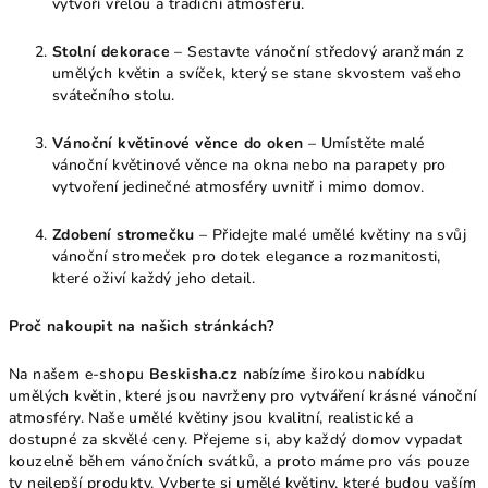
vytvoří vřelou a tradiční atmosféru.
Stolní dekorace
– Sestavte vánoční středový aranžmán z
umělých květin a svíček, který se stane skvostem vašeho
svátečního stolu.
Vánoční květinové věnce do oken
– Umístěte malé
vánoční květinové věnce na okna nebo na parapety pro
vytvoření jedinečné atmosféry uvnitř i mimo domov.
Zdobení stromečku
– Přidejte malé umělé květiny na svůj
vánoční stromeček pro dotek elegance a rozmanitosti,
které oživí každý jeho detail.
Proč nakoupit na našich stránkách?
Na našem e-shopu
Beskisha.cz
nabízíme širokou nabídku
umělých květin, které jsou navrženy pro vytváření krásné vánoční
atmosféry. Naše umělé květiny jsou kvalitní, realistické a
dostupné za skvělé ceny. Přejeme si, aby každý domov vypadat
kouzelně během vánočních svátků, a proto máme pro vás pouze
ty nejlepší produkty. Vyberte si umělé květiny, které budou vaším