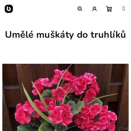
Přejít
na
obsah
Nákupn
Hledat
Přihlášení
Umělé muškáty do truhlíků
košík