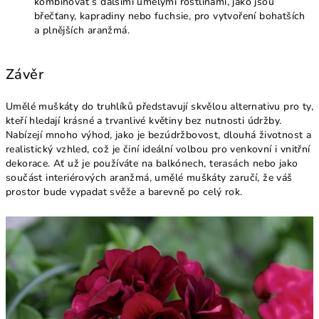
kombinovat s dalšími umělými rostlinami, jako jsou
břečťany, kapradiny nebo fuchsie, pro vytvoření bohatších
a plnějších aranžmá.
Závěr
Umělé muškáty do truhlíků představují skvělou alternativu pro ty,
kteří hledají krásné a trvanlivé květiny bez nutnosti údržby.
Nabízejí mnoho výhod, jako je bezúdržbovost, dlouhá životnost a
realistický vzhled, což je činí ideální volbou pro venkovní i vnitřní
dekorace. Ať už je používáte na balkónech, terasách nebo jako
součást interiérových aranžmá, umělé muškáty zaručí, že váš
prostor bude vypadat svěže a barevně po celý rok.