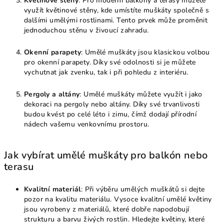
Květinové stěny
: Pro moderní balkony a terasy můžete
využít květinové stěny, kde umístíte muškáty společně s
dalšími umělými rostlinami. Tento prvek může proměnit
jednoduchou stěnu v živoucí zahradu.
Okenní parapety
: Umělé muškáty jsou klasickou volbou
pro okenní parapety. Díky své odolnosti si je můžete
vychutnat jak zvenku, tak i při pohledu z interiéru.
Pergoly a altány
: Umělé muškáty můžete využít i jako
dekoraci na pergoly nebo altány. Díky své trvanlivosti
budou kvést po celé léto i zimu, čímž dodají přírodní
nádech vašemu venkovnímu prostoru.
Jak vybírat umělé muškáty pro balkón nebo
terasu
Kvalitní materiál
: Při výběru umělých muškátů si dejte
pozor na kvalitu materiálu. Vysoce kvalitní umělé květiny
jsou vyrobeny z materiálů, které dobře napodobují
strukturu a barvu živých rostlin. Hledejte květiny, které