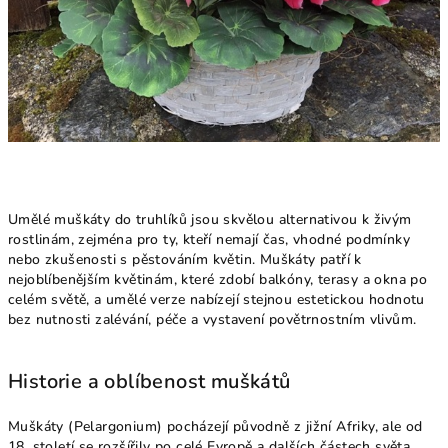
Umělé muškáty do truhlíků jsou skvělou alternativou k živým
rostlinám, zejména pro ty, kteří nemají čas, vhodné podmínky
nebo zkušenosti s pěstováním květin. Muškáty patří k
nejoblíbenějším květinám, které zdobí balkóny, terasy a okna po
celém světě, a umělé verze nabízejí stejnou estetickou hodnotu
bez nutnosti zalévání, péče a vystavení povětrnostním vlivům.
Historie a oblíbenost muškátů
Muškáty (Pelargonium) pocházejí původně z jižní Afriky, ale od
18. století se rozšířily po celé Evropě a dalších částech světa,