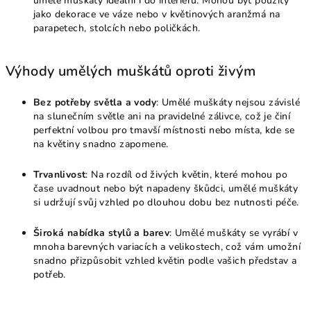
umělé muškáty ideální i do interiérů. Mohou být použity
jako dekorace ve váze nebo v květinových aranžmá na
parapetech, stolcích nebo poličkách.
Výhody umělých muškátů oproti živým
Bez potřeby světla a vody
: Umělé muškáty nejsou závislé
na slunečním světle ani na pravidelné zálivce, což je činí
perfektní volbou pro tmavší místnosti nebo místa, kde se
na květiny snadno zapomene.
Trvanlivost
: Na rozdíl od živých květin, které mohou po
čase uvadnout nebo být napadeny škůdci, umělé muškáty
si udržují svůj vzhled po dlouhou dobu bez nutnosti péče.
Široká nabídka stylů a barev
: Umělé muškáty se vyrábí v
mnoha barevných variacích a velikostech, což vám umožní
snadno přizpůsobit vzhled květin podle vašich představ a
potřeb.