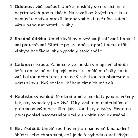
Odolnost vůči počasí
: Umělé muškáty se nezničí ani v
nepříznivých podmínkách. Na rozdíl od živých rostlin se
nemusíte obávat mrazů, intenzivního slunečního záření,
větru nebo nedostatku vláhy.
Snadná údržba
: Umělé květiny nevyžadují zalévání, hnojení
ani prořezávání. Stačí je pouze občas oprášit nebo otřít
vlhkým hadříkem, aby vypadaly stále svěže.
Celoroční krása
: Zatímco živé muškáty mají své období
květu omezené na teplejší měsíce, umělé muškáty zdobí
váš balkon nebo terasu po celý rok. Jsou stálobarevné a
udrží si svůj živý vzhled i během zimních měsíců.
Realistický vzhled
: Moderní umělé muškáty jsou navrženy
tak, aby vypadaly jako živé. Díky kvalitním materiálům a
propracovaným detailům, jako jsou listy a květy, často na
první pohled nerozeznáte umělou květinu od skutečné.
Bez škůdců
: Umělé rostliny nejsou náchylné k napadení
škůdci nebo chorobami, což je další výhoda oproti živým