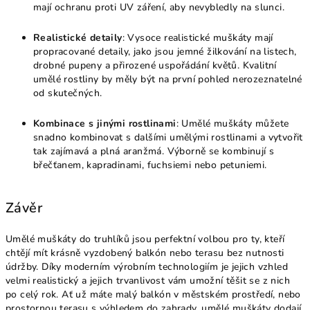
mají ochranu proti UV záření, aby nevybledly na slunci.
Realistické detaily
: Vysoce realistické muškáty mají
propracované detaily, jako jsou jemné žilkování na listech,
drobné pupeny a přirozené uspořádání květů. Kvalitní
umělé rostliny by měly být na první pohled nerozeznatelné
od skutečných.
Kombinace s jinými rostlinami
: Umělé muškáty můžete
snadno kombinovat s dalšími umělými rostlinami a vytvořit
tak zajímavá a plná aranžmá. Výborně se kombinují s
břečťanem, kapradinami, fuchsiemi nebo petuniemi.
Závěr
Umělé muškáty do truhlíků jsou perfektní volbou pro ty, kteří
chtějí mít krásně vyzdobený balkón nebo terasu bez nutnosti
údržby. Díky moderním výrobním technologiím je jejich vzhled
velmi realistický a jejich trvanlivost vám umožní těšit se z nich
po celý rok. Ať už máte malý balkón v městském prostředí, nebo
prostornou terasu s výhledem do zahrady, umělé muškáty dodají