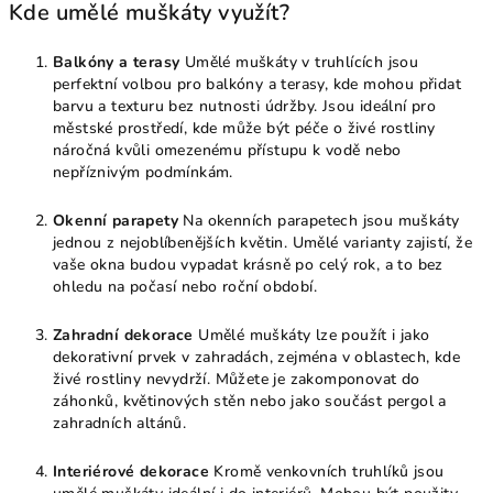
Kde umělé muškáty využít?
Balkóny a terasy
Umělé muškáty v truhlících jsou
perfektní volbou pro balkóny a terasy, kde mohou přidat
barvu a texturu bez nutnosti údržby. Jsou ideální pro
městské prostředí, kde může být péče o živé rostliny
náročná kvůli omezenému přístupu k vodě nebo
nepříznivým podmínkám.
Okenní parapety
Na okenních parapetech jsou muškáty
jednou z nejoblíbenějších květin. Umělé varianty zajistí, že
vaše okna budou vypadat krásně po celý rok, a to bez
ohledu na počasí nebo roční období.
Zahradní dekorace
Umělé muškáty lze použít i jako
dekorativní prvek v zahradách, zejména v oblastech, kde
živé rostliny nevydrží. Můžete je zakomponovat do
záhonků, květinových stěn nebo jako součást pergol a
zahradních altánů.
Interiérové dekorace
Kromě venkovních truhlíků jsou