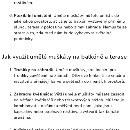
rostlinám.
Flexibilní umístění
: Umělé muškáty můžete umístit do
jakéhokoli prostoru, ať už je to balkón vystavený přímému
slunci, terasa v polostínu nebo zimní zahrada. Nemusíte se
starat o to, zda rostlinám bude vyhovovat světelné
podmínky.
Jak využít umělé muškáty na balkóně a terase
Truhlíky na zábradlí
: Umělé muškáty jsou ideální pro
truhlíky zavěšené na zábradlí. Díky své lehkosti se snadno
instalují a přinášejí barvu a svěžest i do menších prostorů.
Zahradní květináče
: Větší umělé muškáty můžete zasadit
do větších květináčů nebo terakotových nádob. Můžete je
kombinovat s dalšími umělými rostlinami, jako jsou
kapradiny nebo popínavé rostliny, a vytvořit tak bohaté
aranžmá.