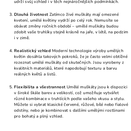
udrží svůj vzhled i v těch nejnáročnějších podmínkách.
Dlouhá životnost
Zatímco živé muškáty mají omezené
kvetení, umělé květiny vydrží po celý rok. Nemusíte se
obávat změny ročních období – umělé muškáty budou
zdobit vaše truhlíky stejně krásně na jaře, v létě, na podzim
i v zimě.
Realistický vzhled
Moderní technologie výroby umělých
květin dosáhla takových pokroků, že je často velmi obtížné
rozeznat umělé muškáty od skutečných. Jsou vyrobeny z
kvalitních materiálů, které napodobují texturu a barvu
reálných květů a listů.
Flexibilita a všestrannost
Umělé muškáty jsou k dispozici
v široké škále barev a velikostí, což umožňuje vytvářet
různé kombinace v truhlících podle vašeho vkusu a stylu.
Můžete si vybrat klasické červené, růžové, bílé nebo fialové
odstíny, nebo je kombinovat s dalšími umělými rostlinami
pro bohatý a plný vzhled.