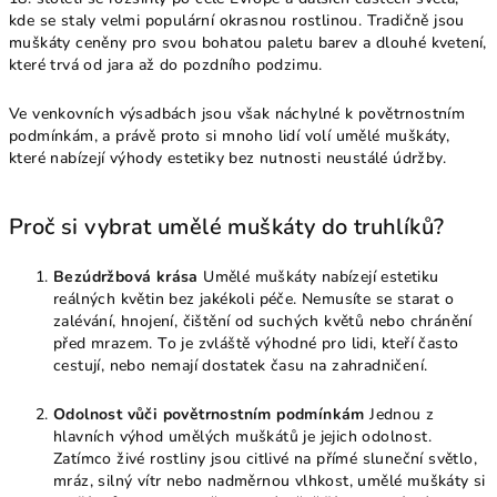
kde se staly velmi populární okrasnou rostlinou. Tradičně jsou
muškáty ceněny pro svou bohatou paletu barev a dlouhé kvetení,
které trvá od jara až do pozdního podzimu.
Ve venkovních výsadbách jsou však náchylné k povětrnostním
podmínkám, a právě proto si mnoho lidí volí umělé muškáty,
které nabízejí výhody estetiky bez nutnosti neustálé údržby.
Proč si vybrat umělé muškáty do truhlíků?
Bezúdržbová krása
Umělé muškáty nabízejí estetiku
reálných květin bez jakékoli péče. Nemusíte se starat o
zalévání, hnojení, čištění od suchých květů nebo chránění
před mrazem. To je zvláště výhodné pro lidi, kteří často
cestují, nebo nemají dostatek času na zahradničení.
Odolnost vůči povětrnostním podmínkám
Jednou z
hlavních výhod umělých muškátů je jejich odolnost.
Zatímco živé rostliny jsou citlivé na přímé sluneční světlo,
mráz, silný vítr nebo nadměrnou vlhkost, umělé muškáty si