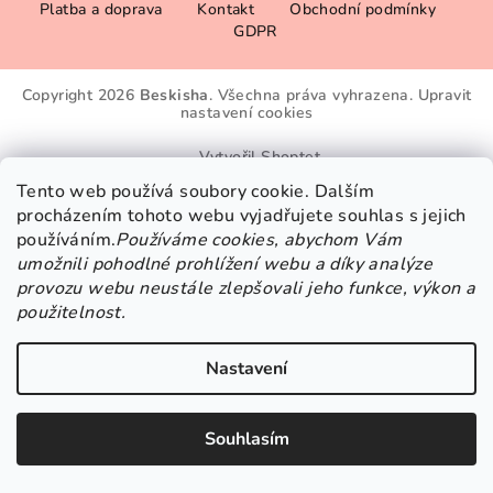
Platba a doprava
Kontakt
Obchodní podmínky
á
GDPR
p
a
Copyright 2026
Beskisha
. Všechna práva vyhrazena.
Upravit
t
nastavení cookies
í
Vytvořil Shoptet
Tento web používá soubory cookie. Dalším
procházením tohoto webu vyjadřujete souhlas s jejich
používáním.
Používáme cookies, abychom Vám
umožnili pohodlné prohlížení webu a díky analýze
provozu webu neustále zlepšovali jeho funkce, výkon a
použitelnost.
Nastavení
Souhlasím