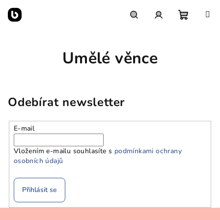
Přejít
na
obsah
Nákupn
Hledat
Přihlášení
Umělé věnce
košík
Odebírat newsletter
E-mail
Vložením e-mailu souhlasíte s
podmínkami ochrany
osobních údajů
Přihlásit se
Z