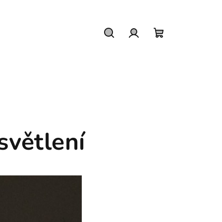
Hledat
Přihlášení
Nákupní
košík
světlení