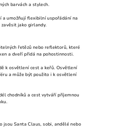
ných barvách a stylech.
í a umožňují flexibilní uspořádání na
zavěsit jako girlandy.
telných řetězů nebo reflektorů, které
en a dveří přidá na pohostinnosti.
dě k osvětlení cest a keřů. Osvětlení
ru a může být použito i k osvětlení
dél chodníků a cest vytváří příjemnou
nku.
ko jsou Santa Claus, sobi, andělé nebo