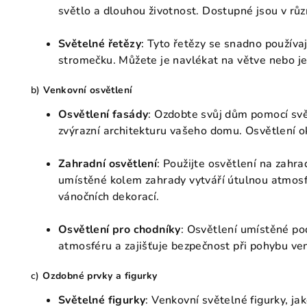
světlo a dlouhou životnost. Dostupné jsou v růz
Světelné řetězy
: Tyto řetězy se snadno používaj
stromečku. Můžete je navlékat na větve nebo je 
b)
Venkovní osvětlení
Osvětlení fasády
: Ozdobte svůj dům pomocí svě
zvýrazní architekturu vašeho domu. Osvětlení ok
Zahradní osvětlení
: Použijte osvětlení na zahra
umístěné kolem zahrady vytváří útulnou atmosfé
vánočních dekorací.
Osvětlení pro chodníky
: Osvětlení umístěné po
atmosféru a zajišťuje bezpečnost při pohybu ve
c)
Ozdobné prvky a figurky
Světelné figurky
: Venkovní světelné figurky, ja