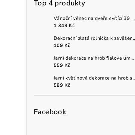
Top 4 produkty
Vánoční věnec na dveře svítící 39 cm
1 349 Kč
Dekorační zlatá rolnička k 
109 Kč
Jarní dekorace na hrob fialové umělé macešky v šedém truhlíku
559 Kč
Jarní květinová dekorace na hrob s oranžo
589 Kč
Facebook