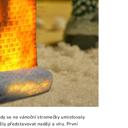
 kdy se na vánoční stromečky umisťovaly
ěly představovat naději a víru. První