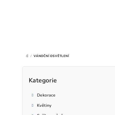
Přejít
na
obsah
/
VÁNOČNÍ OSVĚTLENÍ
DOMŮ
P
o
Kategorie
Přeskočit
kategorie
s
Dekorace
t
Květiny
r