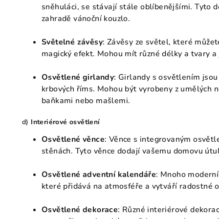
sněhuláci, se stávají stále oblíbenějšími. Tyto
zahradě vánoční kouzlo.
Světelné závěsy
: Závěsy ze světel, které můžet
magický efekt. Mohou mít různé délky a tvary a j
Osvětlené girlandy
: Girlandy s osvětlením jsou
krbových říms. Mohou být vyrobeny z umělých n
baňkami nebo mašlemi.
d)
Interiérové osvětlení
Osvětlené věnce
: Věnce s integrovaným osvět
stěnách. Tyto věnce dodají vašemu domovu útul
Osvětlené adventní kalendáře
: Mnoho moderníc
které přidává na atmosféře a vytváří radostné 
Osvětlené dekorace
: Různé interiérové dekorac