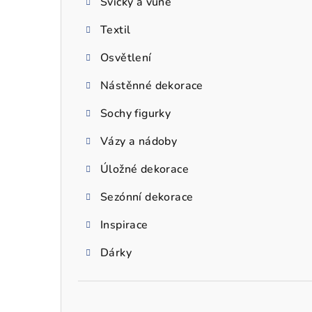
Svíčky a vůně
a
Textil
n
n
Osvětlení
í
Nástěnné dekorace
p
Sochy figurky
a
Vázy a nádoby
n
Úložné dekorace
e
Sezónní dekorace
l
Inspirace
Dárky