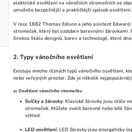
elektrické osvětlení na vánočních stromečcích se objev
umožnilo bezpečnější a praktičtější způsob osvětlení.
V roce 1882 Thomas Edison a jeho asistent Edward H.
stromeček, který byl ozdoben barevnými žárovkami. O
širokou škálu designů, barev a technologií, které dn
2.
Typy vánočního osvětlení
Existuje mnoho různých typů vánočního osvětlení, kt
nebo veřejných prostor. Zde je několik nejpopulárnějš
a)
Osvětlení vánočního stromečku
Svíčky a žárovky
: Klasické žárovky jsou stále 
stromeček. Můžete zvolit barevné nebo bílé žá
vzhled.
LED osvětlení
: LED žárovky jsou energeticky ús