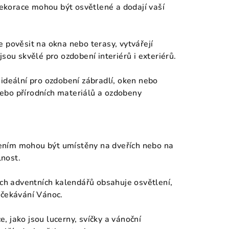
 dekorace mohou být osvětlené a dodají vaší
e pověsit na okna nebo terasy, vytvářejí
sou skvělé pro ozdobení interiérů i exteriérů.
 ideální pro ozdobení zábradlí, oken nebo
ebo přírodních materiálů a ozdobeny
lením mohou být umístěny na dveřích nebo na
nost.
h adventních kalendářů obsahuje osvětlení,
očekávání Vánoc.
e, jako jsou lucerny, svíčky a vánoční