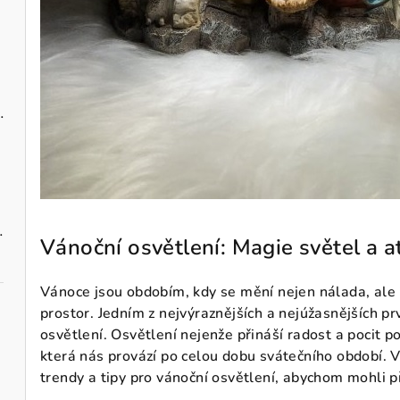
zavěšení 10 cm
vými maceškami
Vánoční osvětlení: Magie světel a 
Vánoce jsou obdobím, kdy se mění nejen nálada, ale 
prostor. Jedním z nejvýraznějších a nejúžasnějších p
osvětlení. Osvětlení nejenže přináší radost a pocit p
která nás provází po celou dobu svátečního období. V
trendy a tipy pro vánoční osvětlení, abychom mohli 