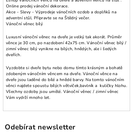
Eshop vánočních věnců na dveře a adventní věnců na stůl .
Online prodej vánoční dekorace.
Akce - Slevy - Výprodeje vánočních ozdob a doplňků na
adventní stůl. Připravte se na Štědrý večer.
Vánoční věnec bílý
Luxusní vánoční věnec na dveře je velký tak akorát. Průměr
věnce je 30 cm, po nazdobení 42x75 cm. Vánoční věnec bílý /
zimní věnec bílý vynikne na bílých, hnědých, ale i šedých
dveřích.
Vyzdobte si dveře bytu nebo domu tímto krásným a bohatě
zdobeným vánočním věncem na dveře. Vánoční věnce na
dveře jsou laděné do bílé a hnědé barvy. Na tomto vánočním
věnci najdete spoustu bílých větviček,bavlník a kuličky hlohu.
Všechny ozdoby jsou umělé. Vánoční věnec / zimní věnec
Vám vydrží mnoho let.
Odebírat newsletter