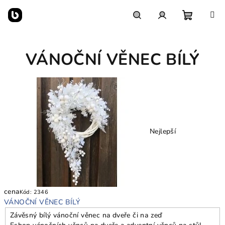
Přejít
na
obsah
Nákupn
Hledat
Přihlášení
VÁNOČNÍ VĚNEC BÍLÝ
košík
Nejlepší
cena
Kód:
2346
VÁNOČNÍ VĚNEC BÍLÝ
Závěsný bílý vánoční věnec na dveře či na zeď