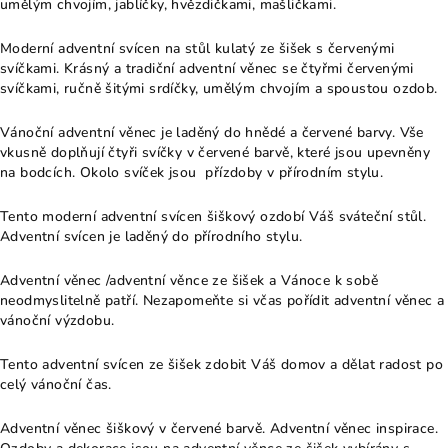
umělým chvojím, jablíčky, hvězdičkami, mašličkami.
Moderní adventní svícen na stůl kulatý ze šišek s červenými
svíčkami. Krásný a tradiční adventní věnec se čtyřmi červenými
svíčkami, ručně šitými srdíčky, umělým chvojím a spoustou ozdob.
Vánoční adventní věnec je laděný do hnědé a červené barvy. Vše
vkusně doplňují čtyři svíčky v červené barvě, které jsou upevněny
na bodcích. Okolo svíček jsou přízdoby v přírodním stylu.
Tento moderní adventní svícen šiškový ozdobí Váš sváteční stůl.
Adventní svícen je laděný do přírodního stylu.
Adventní věnec /adventní věnce ze šišek a Vánoce k sobě
neodmyslitelně patří. Nezapomeňte si včas pořídit adventní věnec a
vánoční výzdobu.
Tento adventní svícen ze šišek zdobit Váš domov a dělat radost po
celý vánoční čas.
Adventní věnec šiškový v červené barvě. Adventní věnec inspirace.