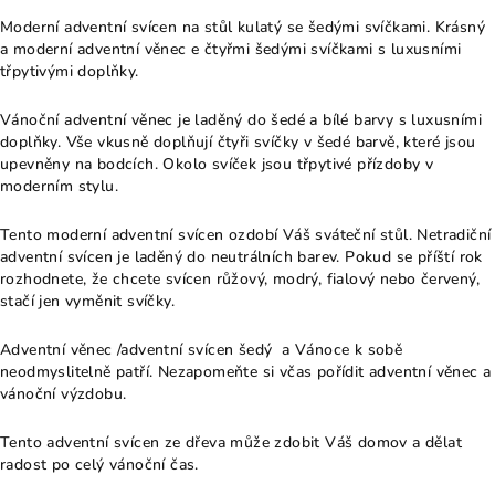
Moderní adventní svícen na stůl kulatý se šedými svíčkami. Krásný
a moderní adventní věnec e čtyřmi šedými svíčkami s luxusními
třpytivými doplňky.
Vánoční adventní věnec je laděný do šedé a bílé barvy s luxusními
doplňky. Vše vkusně doplňují čtyři svíčky v šedé barvě, které jsou
upevněny na bodcích. Okolo svíček jsou třpytivé přízdoby v
moderním stylu.
Tento moderní adventní svícen ozdobí Váš sváteční stůl. Netradiční
adventní svícen je laděný do neutrálních barev. Pokud se příští rok
rozhodnete, že chcete svícen růžový, modrý, fialový nebo červený,
stačí jen vyměnit svíčky.
Adventní věnec /adventní svícen šedý a Vánoce k sobě
neodmyslitelně patří. Nezapomeňte si včas pořídit adventní věnec a
vánoční výzdobu.
Tento adventní svícen ze dřeva může zdobit Váš domov a dělat
radost po celý vánoční čas.