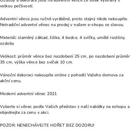
Ozdoby a dekorace jsou na adventní věnce ze šišek vybírány s
velkou pečlivostí.
Adventní věnce jsou ručně vyráběné, proto stejný nikde nekoupíte.
Netradiční adventní věnec na prodej v našem e-shopu se slevou.
Materiál: slaměný základ, šiška, 4 bodce, 4 svíčky, umělé rostliny,
ozdoby
Velikost: průměr věnce bez nazdobení 25 cm, po nazdobení průměr
35 cm, výška věnce bez svíček 10 cm.
Vánoční dekoraci nakoupíte online z pohodlí Vašeho domova za
akční cenu.
Moderní adventní věnec 2021
Vyberte si věnec podle Vašich představ z naší nabídky na eshopu a
objednejte za cenu v akci.
POZOR: NENECHÁVEJTE HOŘET BEZ DOZORU!