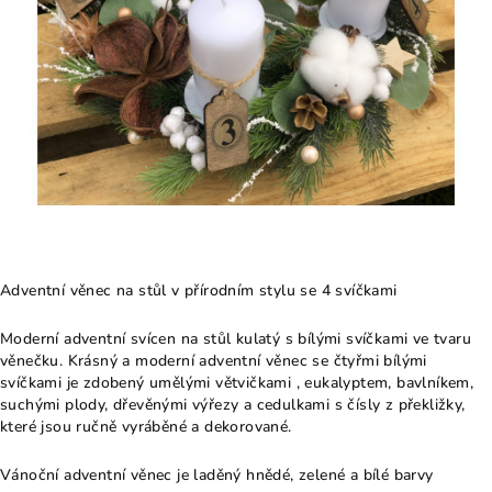
Adventní věnec na stůl v přírodním stylu se 4 svíčkami
Moderní adventní svícen na stůl kulatý s bílými svíčkami ve tvaru
věnečku. Krásný a moderní adventní věnec se čtyřmi bílými
svíčkami je zdobený umělými větvičkami , eukalyptem, bavlníkem,
suchými plody, dřevěnými výřezy a cedulkami s čísly z překližky,
které jsou ručně vyráběné a dekorované.
Vánoční adventní věnec je laděný hnědé, zelené a bílé barvy