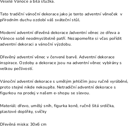
Veselé Vánoce a bílá stužka.
Tato tradiční vánoční dekorace jako je tento adventní věneček v
přírodním duchu ozdobí váš sváteční stůl.
Moderní adventní dřevěná dekorace /adventní věnec ze dřeva a
Vánoce sobě neodmyslitelně patří. Nezapomeňte si včas pořídit
adventní dekoraci a vánoční výzdobu.
Dřevěný adventní věnec v červené barvě. Adventní dekorace
inspirace. Ozdoby a dekorace jsou na adventní věnec vybírány s
velkou pečlivostí.
Vánoční adventní dekorace s umělým jehličím jsou ručně vyráběné,
proto stejné nikde nekoupíte. Netradiční adventní dekorace s
figurkou na prodej v našem e-shopu se slevou.
Materiál: dřevo, umělý sníh, figurka koně, ručně šitá srdíčka,
plastové doplňky, svíčky
Dřevěná miska: 30x6 cm