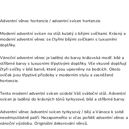
Adventní věnec hortenzie / adventní svícen hortenzie
Moderní adventní svícen na stůl kulatý s bílými svíčkami. Krásný a
moderní adventní věnec se čtyřmi bílými svíčkami s luxusními
doplňky.
Vánoční adventní věnec je laděný do barvy královská modř, bílé a
stříbrné barvy s luxusními třpytivými doplňky. Vše vkusně doplňují
čtyři svíčky v bílé barvě, které jsou upevněny na bodcích. Okolo
svíček jsou třpytivé přízdoby v moderním stylu a zasněžené
hortenzie.
Tento moderní adventní svícen ozdobí Váš sváteční stůl. Adventní
svícen je laděný do krásných tónů tyrkysové, bílé a stříbrné barvy.
Adventní věnec /adventní svícen tyrkysový / bílý a Vánoce k sobě
neodmyslitelně patří. Nezapomeňte si včas pořídit adventní věnec a
vánoční výzdobu. Originální dekorování věnců.