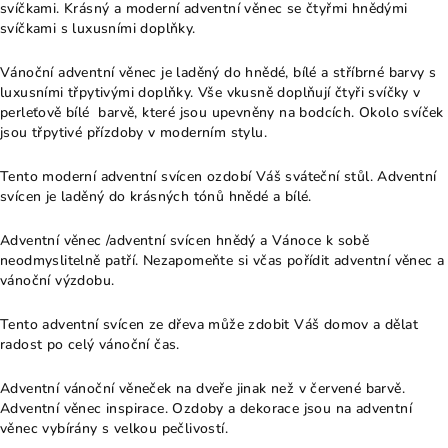
svíčkami. Krásný a moderní adventní věnec se čtyřmi hnědými
svíčkami s luxusními doplňky.
Vánoční adventní věnec je laděný do hnědé, bílé a stříbrné barvy s
luxusními třpytivými doplňky. Vše vkusně doplňují čtyři svíčky v
perleťově bílé barvě, které jsou upevněny na bodcích. Okolo svíček
jsou třpytivé přízdoby v moderním stylu.
Tento moderní adventní svícen ozdobí Váš sváteční stůl. Adventní
svícen je laděný do krásných tónů hnědé a bílé.
Adventní věnec /adventní svícen hnědý a Vánoce k sobě
neodmyslitelně patří. Nezapomeňte si včas pořídit adventní věnec a
vánoční výzdobu.
Tento adventní svícen ze dřeva může zdobit Váš domov a dělat
radost po celý vánoční čas.
Adventní vánoční věneček na dveře jinak než v červené barvě.
Adventní věnec inspirace. Ozdoby a dekorace jsou na adventní
věnec vybírány s velkou pečlivostí.