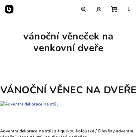
Přejít
na
obsah
Nákupn
Hledat
Přihlášení
vánoční věneček na
košík
venkovní dveře
VÁNOČNÍ VĚNEC NA DVEŘE
Adventní dekorace na stůl s figurkou kolouška / Dřevěný adventní