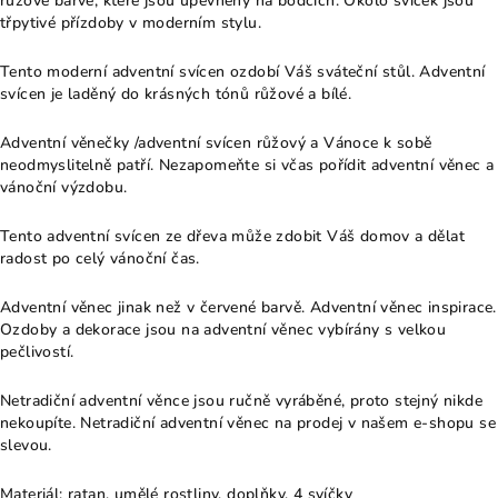
růžové barvě, které jsou upevněny na bodcích. Okolo svíček jsou
třpytivé přízdoby v moderním stylu.
Tento moderní adventní svícen ozdobí Váš sváteční stůl. Adventní
svícen je laděný do krásných tónů růžové a bílé.
Adventní věnečky /adventní svícen růžový a Vánoce k sobě
neodmyslitelně patří. Nezapomeňte si včas pořídit adventní věnec a
vánoční výzdobu.
Tento adventní svícen ze dřeva může zdobit Váš domov a dělat
radost po celý vánoční čas.
Adventní věnec jinak než v červené barvě. Adventní věnec inspirace.
Ozdoby a dekorace jsou na adventní věnec vybírány s velkou
pečlivostí.
Netradiční adventní věnce jsou ručně vyráběné, proto stejný nikde
nekoupíte. Netradiční adventní věnec na prodej v našem e-shopu se
slevou.
Materiál: ratan, umělé rostliny, doplňky, 4 svíčky