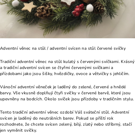
Adventní věnec na stůl / adventní svícen na stůl červené svíčky
Tradiční adventní věnec na stůl kulatý s červenými svíčkami. Krásný
a tradiční adventní svícen se čtyřmi červenými svíčkami a
přízdobami jako jsou šišky, hvězdičky, ovoce a větvičky s jehličím.
Vánoční adventní věneček je laděný do zelené, červené a hnědé
barvy. Vše vkusně doplňují čtyři svíčky v červené barvě, které jsou
upevněny na bodcích. Okolo svíček jsou přízdoby v tradičním stylu.
Tento tradiční adventní věnec ozdobí Váš sváteční stůl. Adventní
svícen je laděný do neutrálních barev. Pokud se příští rok
rozhodnete, že chcete svícen zelený, bílý, zlatý nebo stříbrný, stačí
jen vyměnit svíčky.