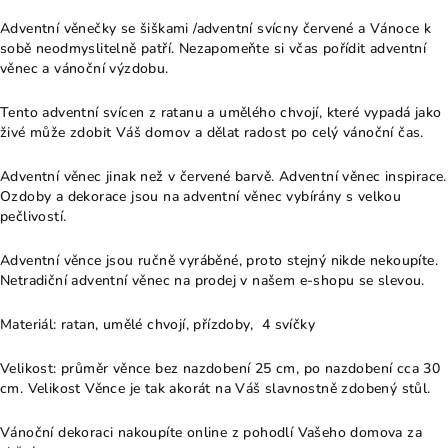
Adventní věnečky se šiškami /adventní svícny červené a Vánoce k
sobě neodmyslitelně patří. Nezapomeňte si včas pořídit adventní
věnec a vánoční výzdobu.
Tento adventní svícen z ratanu a umělého chvojí, které vypadá jako
živé může zdobit Váš domov a dělat radost po celý vánoční čas.
Adventní věnec jinak než v červené barvě. Adventní věnec inspirace.
Ozdoby a dekorace jsou na adventní věnec vybírány s velkou
pečlivostí.
Adventní věnce jsou ručně vyráběné, proto stejný nikde nekoupíte.
Netradiční adventní věnec na prodej v našem e-shopu se slevou.
Materiál: ratan, umělé chvojí, přízdoby, 4 svíčky
Velikost: průměr věnce bez nazdobení 25 cm, po nazdobení cca 30
cm. Velikost Věnce je tak akorát na Váš slavnostně zdobený stůl.
Vánoční dekoraci nakoupíte online z pohodlí Vašeho domova za