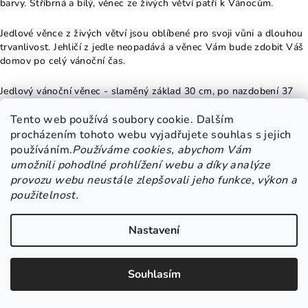
barvy. Stříbrná a bílý, věnec ze živých větví patří k Vánocům.
Jedlové věnce z živých větví jsou oblíbené pro svoji vůni a dlouhou
trvanlivost. Jehličí z jedle neopadává a věnec Vám bude zdobit Váš
domov po celý vánoční čas.
Jedlový vánoční věnec - slaměný základ 30 cm, po nazdobení 37
cm. Chcete si užít opravdové a voňavé Vánoce? Určitě si kupte
Tento web používá soubory cookie. Dalším
tento krásný přírodní věnec ze živých větviček jedle Nobilis. Tato
dánská jedle je velmi oblíbená pro svoji hustotu jehličí a tomu, že
procházením tohoto webu vyjadřujete souhlas s jejich
nepíchá a neopadává.
používáním.
Používáme cookies, abychom Vám
umožnili pohodlné prohlížení webu a díky analýze
Věnec z dánské jedle - jehličí je jemné a nepíchá. Věnec je zdobený
provozu webu neustále zlepšovali jeho funkce, výkon a
sušeným pomerančem, okrasnou trávou a hvězdičkami z překližky.
použitelnost.
Svíčky jsou na bodcích.
Nastavení
POZOR: Nenechávejte hořet bez dozoru. Hrozí nebezpečí požáru.
Souhlasím
Jedlov
ý korpus pro výrobu adventní věnců k další dekoraci.