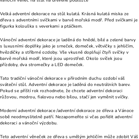
vánoční věnec na stůl na dřevěné podložce
Velká adventní dekorace na stůl kulatá. Krásná kulatá miska ze
dřeva s adventními svíčkami v barvě mořská modř. Před svíčkami je
figurka kolouška s veverkami a ptáčkem.
Vánoční adventní dekorace je laděná do hnědé, bílé a zelené barvy
s luxusními doplňky jako je srneček, domeček, větvičky s jehličím,
hvězdičky a stříbrné ozdoby. Vše vkusně doplňují čtyři svíčky v
barvě mořská modř, které jsou uprostřed. Okolo svíček jsou
přízdoby, dva stromečky a LED domeček.
Tato tradiční vánoční dekorace v přírodním duchu ozdobí váš
sváteční stůl. Adventní dekorace je laděná do neutrálních barev.
Pokud se příští rok rozhodnete, že chcete adventní dekoraci
růžovou, modrou, fialovou nebo bílou, stačí jen vyměnit svíčky.
Moderní adventní dekorace /adventní dekorace ze dřeva a Vánoce
sobě neodmyslitelně patří. Nezapomeňte si včas pořídit adventní
dekoraci a vánoční výzdobu.
Teto adventní věneček ze dřeva s umělým jehličím může zdobit Váš