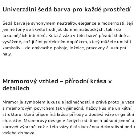
Univerzální šedá barva pro každé prostředí
Šedá barva je synonymem neutrality, elegance a modernosti. Její
jemné tóny se skvěle hodí jak do minimalistických, tak i do
luxusnějších interiérů. Kulatá váza v této barvě působí klidně a
vyváženě, což ji činí perfektním doplňkem, který můžete umístit
kamkoliv – do obývacího pokoje, ložnice, pracovny či vstupní
haly.
Mramorový vzhled – přírodní krása v
detailech
Mramor je symbolem luxusu a jedinečnosti, a právě proto je váza
s mramorovým povrchem tak výjimečná. Každý kus má unikátní
strukturu, která připomíná krásu přírody a dodává váze originální
charakter. Mramorový design v šedých odstínech působí jemně a
zároveň výrazně, což z této vázy činí skutečnou dekorativní perlu
vašeho domova.