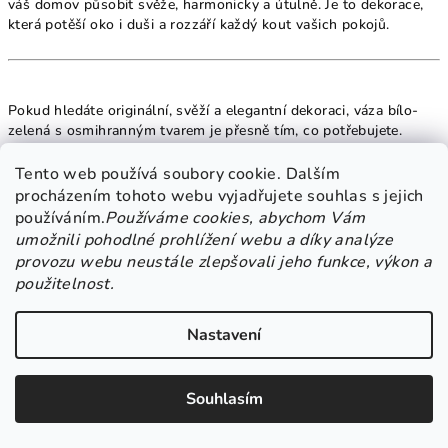
váš domov působit svěže, harmonicky a útulně. Je to dekorace,
která potěší oko i duši a rozzáří každý kout vašich pokojů.
Pokud hledáte originální, svěží a elegantní dekoraci, váza bílo-
zelená s osmihranným tvarem je přesně tím, co potřebujete.
Přineste do svého domova kousek přírody s jemným designem,
který osloví každého, kdo má rád kombinaci stylu, čistoty a
Tento web používá soubory cookie. Dalším
přírodní inspirace.
procházením tohoto webu vyjadřujete souhlas s jejich
používáním.
Používáme cookies, abychom Vám
umožnili pohodlné prohlížení webu a díky analýze
provozu webu neustále zlepšovali jeho funkce, výkon a
použitelnost.
Nastavení
Souhlasím