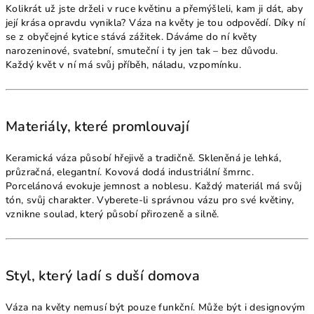
Kolikrát už jste drželi v ruce květinu a přemýšleli, kam ji dát, aby
její krása opravdu vynikla? Váza na květy je tou odpovědí. Díky ní
se z obyčejné kytice stává zážitek. Dáváme do ní květy
narozeninové, svatební, smuteční i ty jen tak – bez důvodu.
Každý květ v ní má svůj příběh, náladu, vzpomínku.
Materiály, které promlouvají
Keramická váza působí hřejivě a tradičně. Skleněná je lehká,
průzračná, elegantní. Kovová dodá industriální šmrnc.
Porcelánová evokuje jemnost a noblesu. Každý materiál má svůj
tón, svůj charakter. Vyberete-li správnou vázu pro své květiny,
vznikne soulad, který působí přirozeně a silně.
Styl, který ladí s duší domova
Váza na květy nemusí být pouze funkční. Může být i designovým