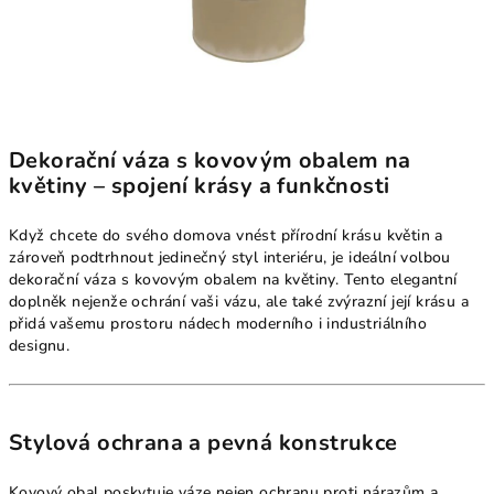
Dekorační váza s kovovým obalem na
květiny – spojení krásy a funkčnosti
Když chcete do svého domova vnést přírodní krásu květin a
zároveň podtrhnout jedinečný styl interiéru, je ideální volbou
dekorační váza s kovovým obalem na květiny. Tento elegantní
doplněk nejenže ochrání vaši vázu, ale také zvýrazní její krásu a
přidá vašemu prostoru nádech moderního i industriálního
designu.
Stylová ochrana a pevná konstrukce
Kovový obal poskytuje váze nejen ochranu proti nárazům a