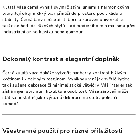
Kulatá váza černá vyniká svými čistými liniemi a harmonickými
tvary. Její oblý, měkký tvar přináší do prostoru pocit klidu a
stability. Černá barva působí hluboce a zároveň univerzálně,
takže se hodí do různých stylů – od moderního minimalismu přes
industriální až po klasiku nebo glamour.
Dokonalý kontrast a elegantní doplněk
Černá kulatá váza dokáže vytvořit nádherný kontrast k živým
květinám i k zeleným rostlinám. Vyniknou v ní jak světlé kytice,
tak i sušené dekorace či minimalistické větvičky. Váš interiér tak
získá nejen styl, ale i hloubku a osobitost. Váza zároveň může
stát samostatně jako výrazná dekorace na stole, polici či
komodě.
Všestranné použití pro různé příležitosti