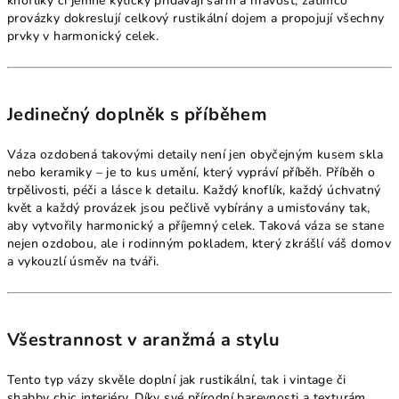
knoflíky či jemné kytičky přidávají šarm a hravost, zatímco
provázky dokreslují celkový rustikální dojem a propojují všechny
prvky v harmonický celek.
Jedinečný doplněk s příběhem
Váza ozdobená takovými detaily není jen obyčejným kusem skla
nebo keramiky – je to kus umění, který vypráví příběh. Příběh o
trpělivosti, péči a lásce k detailu. Každý knoflík, každý úchvatný
květ a každý provázek jsou pečlivě vybírány a umisťovány tak,
aby vytvořily harmonický a příjemný celek. Taková váza se stane
nejen ozdobou, ale i rodinným pokladem, který zkrášlí váš domov
a vykouzlí úsměv na tváři.
Všestrannost v aranžmá a stylu
Tento typ vázy skvěle doplní jak rustikální, tak i vintage či
shabby chic interiéry. Díky své přírodní barevnosti a texturám