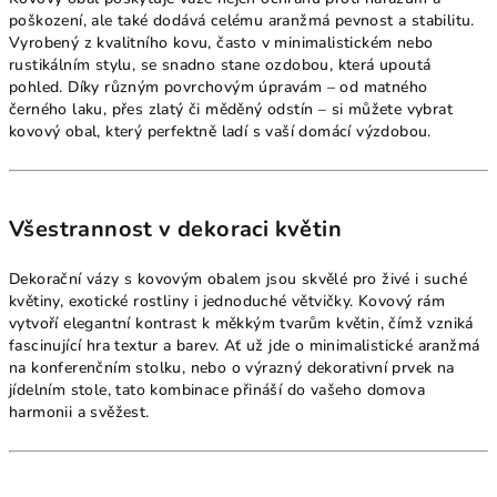
poškození, ale také dodává celému aranžmá pevnost a stabilitu.
Vyrobený z kvalitního kovu, často v minimalistickém nebo
rustikálním stylu, se snadno stane ozdobou, která upoutá
pohled. Díky různým povrchovým úpravám – od matného
černého laku, přes zlatý či měděný odstín – si můžete vybrat
kovový obal, který perfektně ladí s vaší domácí výzdobou.
Všestrannost v dekoraci květin
Dekorační vázy s kovovým obalem jsou skvělé pro živé i suché
květiny, exotické rostliny i jednoduché větvičky. Kovový rám
vytvoří elegantní kontrast k měkkým tvarům květin, čímž vzniká
fascinující hra textur a barev. Ať už jde o minimalistické aranžmá
na konferenčním stolku, nebo o výrazný dekorativní prvek na
jídelním stole, tato kombinace přináší do vašeho domova
harmonii a svěžest.