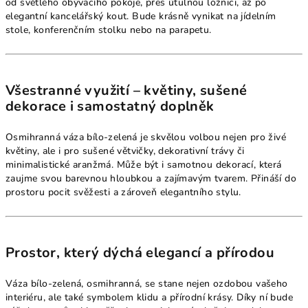
od světlého obývacího pokoje, přes útulnou ložnici, až po
elegantní kancelářský kout. Bude krásně vynikat na jídelním
stole, konferenčním stolku nebo na parapetu.
Všestranné využití – květiny, sušené
dekorace i samostatný doplněk
Osmihranná váza bílo-zelená je skvělou volbou nejen pro živé
květiny, ale i pro sušené větvičky, dekorativní trávy či
minimalistické aranžmá. Může být i samotnou dekorací, která
zaujme svou barevnou hloubkou a zajímavým tvarem. Přináší do
prostoru pocit svěžesti a zároveň elegantního stylu.
Prostor, který dýchá elegancí a přírodou
Váza bílo-zelená, osmihranná, se stane nejen ozdobou vašeho
interiéru, ale také symbolem klidu a přírodní krásy. Díky ní bude