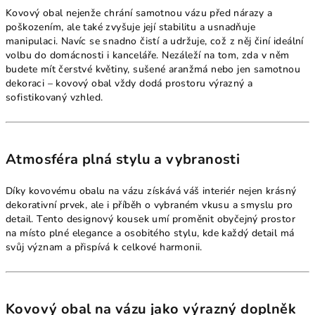
Kovový obal nejenže chrání samotnou vázu před nárazy a
poškozením, ale také zvyšuje její stabilitu a usnadňuje
manipulaci. Navíc se snadno čistí a udržuje, což z něj činí ideální
volbu do domácnosti i kanceláře. Nezáleží na tom, zda v něm
budete mít čerstvé květiny, sušené aranžmá nebo jen samotnou
dekoraci – kovový obal vždy dodá prostoru výrazný a
sofistikovaný vzhled.
Atmosféra plná stylu a vybranosti
Díky kovovému obalu na vázu získává váš interiér nejen krásný
dekorativní prvek, ale i příběh o vybraném vkusu a smyslu pro
detail. Tento designový kousek umí proměnit obyčejný prostor
na místo plné elegance a osobitého stylu, kde každý detail má
svůj význam a přispívá k celkové harmonii.
Kovový obal na vázu jako výrazný doplněk