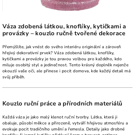
Váza zdobená látkou, knoflíky, kytičkami a
provázky – kouzlo ručně tvořené dekorace
Přemýšlíte, jak vnést do svého interiéru originální a zároveň
hřejivý dekorativní prvek? Váza zdobená látkou, knoflíky,
kytičkami a provázky je tou pravou volbou pro každého, kdo
miluje osobitý styl a jedinečnost. Tento krásný doplněk nejenže
okouzlí vaše oči, ale přinese i pocit domova, kde každý detail má
svůj příběh.
Kouzlo ruční práce a přírodních materiálů
Každá váza je jako malý klenot ruční tvorby. Látka, která ji
obaluje, působí měkce a přirozeně, vytváří hřejivou atmosféru a
evokuje pocit tradičního umění a řemesla. Detaily jako drobné