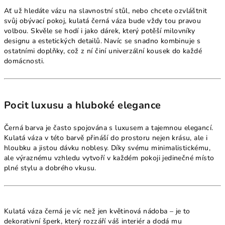
Ať už hledáte vázu na slavnostní stůl, nebo chcete ozvláštnit
svůj obývací pokoj, kulatá černá váza bude vždy tou pravou
volbou. Skvěle se hodí i jako dárek, který potěší milovníky
designu a estetických detailů. Navíc se snadno kombinuje s
ostatními doplňky, což z ní činí univerzální kousek do každé
domácnosti.
Pocit luxusu a hluboké elegance
Černá barva je často spojována s luxusem a tajemnou elegancí.
Kulatá váza v této barvě přináší do prostoru nejen krásu, ale i
hloubku a jistou dávku noblesy. Díky svému minimalistickému,
ale výraznému vzhledu vytvoří v každém pokoji jedinečné místo
plné stylu a dobrého vkusu.
Kulatá váza černá je víc než jen květinová nádoba – je to
dekorativní šperk, který rozzáří váš interiér a dodá mu