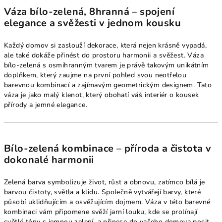
Váza bílo-zelená, 8hranná – spojení
elegance a svěžesti v jednom kousku
Každý domov si zaslouží dekorace, která nejen krásně vypadá,
ale také dokáže přinést do prostoru harmonii a svěžest. Váza
bílo-zelená s osmihranným tvarem je právě takovým unikátním
doplňkem, který zaujme na první pohled svou neotřelou
barevnou kombinací a zajímavým geometrickým designem. Tato
váza je jako malý klenot, který obohatí váš interiér o kousek
přírody a jemné elegance.
Bílo-zelená kombinace – příroda a čistota v
dokonalé harmonii
Zelená barva symbolizuje život, růst a obnovu, zatímco bílá je
barvou čistoty, světla a klidu. Společně vytvářejí barvy, které
působí uklidňujícím a osvěžujícím dojmem. Váza v této barevné
kombinaci vám připomene svěží jarní louku, kde se prolínají
světlé tóny s jemnou zelení, a přinese do vašeho domova pocit