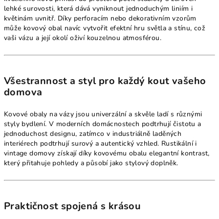
lehké surovosti, která dává vyniknout jednoduchým liniím i
květinám uvnitř. Díky perforacím nebo dekorativním vzorům
může kovový obal navíc vytvořit efektní hru světla a stínu, což
vaši vázu a její okolí oživí kouzelnou atmosférou.
Všestrannost a styl pro každý kout vašeho
domova
Kovové obaly na vázy jsou univerzální a skvěle ladí s různými
styly bydlení. V moderních domácnostech podtrhují čistotu a
jednoduchost designu, zatímco v industriálně laděných
interiérech podtrhují surový a autentický vzhled. Rustikální i
vintage domovy získají díky kovovému obalu elegantní kontrast,
který přitahuje pohledy a působí jako stylový doplněk.
Praktičnost spojená s krásou