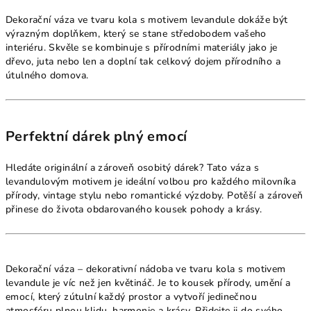
Dekorační váza ve tvaru kola s motivem levandule dokáže být
výrazným doplňkem, který se stane středobodem vašeho
interiéru. Skvěle se kombinuje s přírodními materiály jako je
dřevo, juta nebo len a doplní tak celkový dojem přírodního a
útulného domova.
Perfektní dárek plný emocí
Hledáte originální a zároveň osobitý dárek? Tato váza s
levandulovým motivem je ideální volbou pro každého milovníka
přírody, vintage stylu nebo romantické výzdoby. Potěší a zároveň
přinese do života obdarovaného kousek pohody a krásy.
Dekorační váza – dekorativní nádoba ve tvaru kola s motivem
levandule je víc než jen květináč. Je to kousek přírody, umění a
emocí, který zútulní každý prostor a vytvoří jedinečnou
atmosféru plnou klidu, harmonie a krásy. Přidejte ji do svého