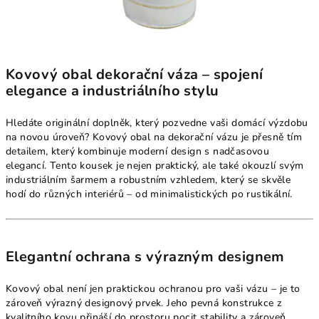
Kovový obal dekorační váza – spojení
elegance a industriálního stylu
Hledáte originální doplněk, který pozvedne vaši domácí výzdobu
na novou úroveň? Kovový obal na dekorační vázu je přesně tím
detailem, který kombinuje moderní design s nadčasovou
elegancí. Tento kousek je nejen praktický, ale také okouzlí svým
industriálním šarmem a robustním vzhledem, který se skvěle
hodí do různých interiérů – od minimalistických po rustikální.
Elegantní ochrana s výrazným designem
Kovový obal není jen praktickou ochranou pro vaši vázu – je to
zároveň výrazný designový prvek. Jeho pevná konstrukce z
kvalitního kovu přináší do prostoru pocit stability a zároveň