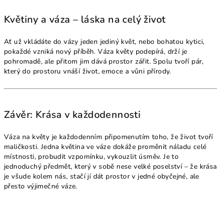
Květiny a váza – láska na celý život
Ať už vkládáte do vázy jeden jediný květ, nebo bohatou kytici,
pokaždé vzniká nový příběh. Váza květy podepírá, drží je
pohromadě, ale přitom jim dává prostor zářit. Spolu tvoří pár,
který do prostoru vnáší život, emoce a vůni přírody.
Závěr: Krása v každodennosti
Váza na květy je každodenním připomenutím toho, že život tvoří
maličkosti. Jedna květina ve váze dokáže proměnit náladu celé
místnosti, probudit vzpomínku, vykouzlit úsměv. Je to
jednoduchý předmět, který v sobě nese velké poselství – že krása
je všude kolem nás, stačí jí dát prostor v jedné obyčejné, ale
přesto výjimečné váze.