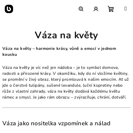
Přejít
na
obsah
Nákupn
Hledat
Přihlášení
Váza na květy
košík
Váza na květy – harmonie krásy, vůně a emocí v jednom
kousku
Váza na květy je víc než jen nádoba – je to symbol domova,
radosti a přirozené krásy. V okamžiku, kdy do ní vložíme květiny,
se promění v živý obraz, který promlouvá k našim emocím. Ať už
jde o čerstvé tulipány, sušené levandule, luční kopretiny nebo
růže z vlastní zahrady, váza na květy dodává každému květu
rámec a smysl. Je jako rám obrazu – zvýrazňuje, chrání, dotváří.
Váza jako nositelka vzpomínek a nálad