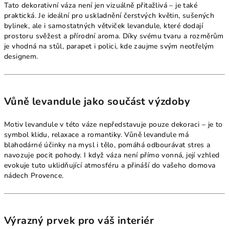
Tato dekorativní váza není jen vizuálně přitažlivá – je také
praktická. Je ideální pro uskladnění čerstvých květin, sušených
bylinek, ale i samostatných větviček levandule, které dodají
prostoru svěžest a přírodní aroma. Díky svému tvaru a rozměrům
je vhodná na stůl, parapet i polici, kde zaujme svým neotřelým
designem.
Vůně levandule jako součást výzdoby
Motiv levandule v této váze nepředstavuje pouze dekoraci – je to
symbol klidu, relaxace a romantiky. Vůně levandule má
blahodárné účinky na mysl i tělo, pomáhá odbourávat stres a
navozuje pocit pohody. I když váza není přímo vonná, její vzhled
evokuje tuto uklidňující atmosféru a přináší do vašeho domova
nádech Provence.
Výrazný prvek pro váš interiér