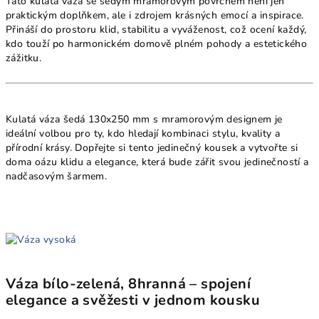
Tato kulatá váza se šedým mramorovým povrchem není jen
praktickým doplňkem, ale i zdrojem krásných emocí a inspirace.
Přináší do prostoru klid, stabilitu a vyváženost, což ocení každý,
kdo touží po harmonickém domově plném pohody a estetického
zážitku.
Kulatá váza šedá 130x250 mm s mramorovým designem je
ideální volbou pro ty, kdo hledají kombinaci stylu, kvality a
přírodní krásy. Dopřejte si tento jedinečný kousek a vytvořte si
doma oázu klidu a elegance, která bude zářit svou jedinečností a
nadčasovým šarmem.
Váza bílo-zelená, 8hranná – spojení
elegance a svěžesti v jednom kousku