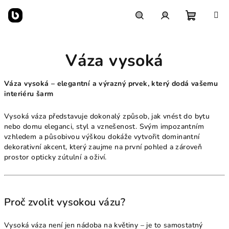
Přejít
na
obsah
Nákupn
Hledat
Přihlášení
Váza vysoká
košík
Váza vysoká – elegantní a výrazný prvek, který dodá vašemu
interiéru šarm
Vysoká váza představuje dokonalý způsob, jak vnést do bytu
nebo domu eleganci, styl a vznešenost. Svým impozantním
vzhledem a působivou výškou dokáže vytvořit dominantní
dekorativní akcent, který zaujme na první pohled a zároveň
prostor opticky zútulní a oživí.
Proč zvolit vysokou vázu?
Vysoká váza není jen nádoba na květiny – je to samostatný