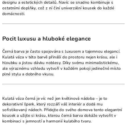
designu a estetických detailů. Navíc se snadno kombinuje s
ostatními doplňky, což z ní činí univerzální kousek do každé
domácnosti.
Pocit luxusu a hluboké elegance
Černá barva je často spojována s luxusem a tajemnou elegancí.
Kulatá váza v této barvě přináší do prostoru nejen krásu, ale i
hloubku a jistou dávku noblesy. Díky svému minimalistickému,
ale výraznému vzhledu vytvoří v každém pokoji jedinečné místo
plné stylu a dobrého vkusu.
Kulatá váza černá je víc než jen květinová nádoba – je to
dekorativní šperk, který rozzáří váš interiér a dodá mu
sofistikovaný nádech. Přidejte do svého domova tento elegantní
kousek a užijte si krásu, kterou černá barva dokáže vytvořit v
kombinaci s jemností a harmonií kulatého tvaru.