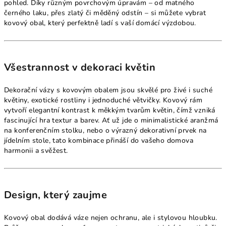
pohled. Díky různým povrchovým úpravám – od matného
černého laku, přes zlatý či měděný odstín – si můžete vybrat
kovový obal, který perfektně ladí s vaší domácí výzdobou.
Všestrannost v dekoraci květin
Dekorační vázy s kovovým obalem jsou skvělé pro živé i suché
květiny, exotické rostliny i jednoduché větvičky. Kovový rám
vytvoří elegantní kontrast k měkkým tvarům květin, čímž vzniká
fascinující hra textur a barev. Ať už jde o minimalistické aranžmá
na konferenčním stolku, nebo o výrazný dekorativní prvek na
jídelním stole, tato kombinace přináší do vašeho domova
harmonii a svěžest.
Design, který zaujme
Kovový obal dodává váze nejen ochranu, ale i stylovou hloubku.