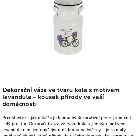
Dekorační váza ve tvaru kola s motivem
levandule – kousek přírody ve vaší
domácnosti
Představte si, jak dokáže jednoduchý dekorativní prvek proměnit
celý prostor. Dekorační váza ve tvaru kola s jemným motivem
levandule není jen obyčejnou nádobou na květiny – je to malý
umělecký klenot, který přináší do vašeho domova klid, harmonii a