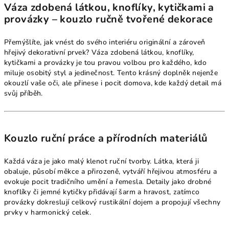
Váza zdobená látkou, knoflíky, kytičkami a
provázky – kouzlo ručně tvořené dekorace
Přemýšlíte, jak vnést do svého interiéru originální a zároveň
hřejivý dekorativní prvek? Váza zdobená látkou, knoflíky,
kytičkami a provázky je tou pravou volbou pro každého, kdo
miluje osobitý styl a jedinečnost. Tento krásný doplněk nejenže
okouzlí vaše oči, ale přinese i pocit domova, kde každý detail má
svůj příběh.
Kouzlo ruční práce a přírodních materiálů
Každá váza je jako malý klenot ruční tvorby. Látka, která ji
obaluje, působí měkce a přirozeně, vytváří hřejivou atmosféru a
evokuje pocit tradičního umění a řemesla. Detaily jako drobné
knoflíky či jemné kytičky přidávají šarm a hravost, zatímco
provázky dokreslují celkový rustikální dojem a propojují všechny
prvky v harmonický celek.