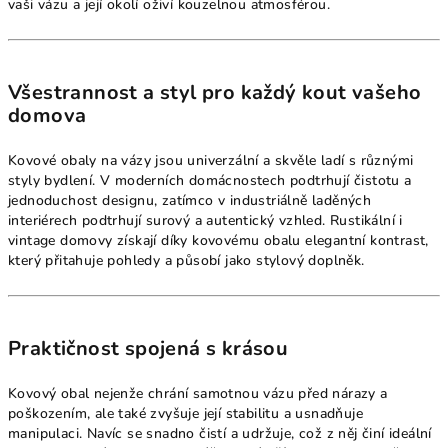
vaši vázu a její okolí oživí kouzelnou atmosférou.
Všestrannost a styl pro každý kout vašeho
domova
Kovové obaly na vázy jsou univerzální a skvěle ladí s různými
styly bydlení. V moderních domácnostech podtrhují čistotu a
jednoduchost designu, zatímco v industriálně laděných
interiérech podtrhují surový a autentický vzhled. Rustikální i
vintage domovy získají díky kovovému obalu elegantní kontrast,
který přitahuje pohledy a působí jako stylový doplněk.
Praktičnost spojená s krásou
Kovový obal nejenže chrání samotnou vázu před nárazy a
poškozením, ale také zvyšuje její stabilitu a usnadňuje
manipulaci. Navíc se snadno čistí a udržuje, což z něj činí ideální