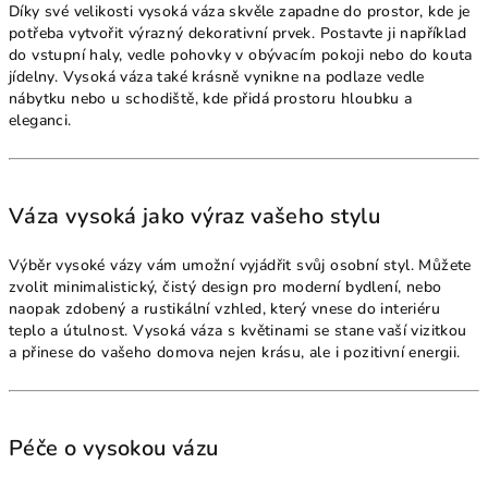
Díky své velikosti vysoká váza skvěle zapadne do prostor, kde je
potřeba vytvořit výrazný dekorativní prvek. Postavte ji například
do vstupní haly, vedle pohovky v obývacím pokoji nebo do kouta
jídelny. Vysoká váza také krásně vynikne na podlaze vedle
nábytku nebo u schodiště, kde přidá prostoru hloubku a
eleganci.
Váza vysoká jako výraz vašeho stylu
Výběr vysoké vázy vám umožní vyjádřit svůj osobní styl. Můžete
zvolit minimalistický, čistý design pro moderní bydlení, nebo
naopak zdobený a rustikální vzhled, který vnese do interiéru
teplo a útulnost. Vysoká váza s květinami se stane vaší vizitkou
a přinese do vašeho domova nejen krásu, ale i pozitivní energii.
Péče o vysokou vázu