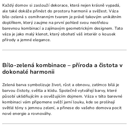
Každý domov si zaslouží dekorace, která nejen krásně vypadá,
ale také dokáže přinést do prostoru harmonii a svěžest. Váza
bílo-zelená s osmihranným tvarem je právě takovým unikátním
doplňkem, který zaujme na první pohled svou neotřelou
barevnou kombinací a zajímavým geometrickým designem. Tato
váza je jako malý klenot, který obohatí váš interiér o kousek
přírody a jemné elegance.
Bílo-zelená kombinace – příroda a čistota v
dokonalé harmonii
Zelená barva symbolizuje život, růst a obnovu, zatímco bílá je
barvou čistoty, světla a klidu. Společně vytvářejí barvy, které
působí uklidňujícím a osvěžujícím dojmem. Váza v této barevné
kombinaci vám připomene svěží jarní louku, kde se prolínají
světlé tóny s jemnou zelení, a přinese do vašeho domova pocit
nové energie a rovnováhy.