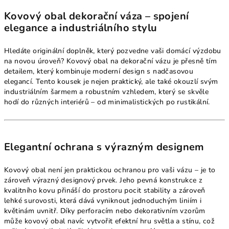
Kovový obal dekorační váza – spojení
elegance a industriálního stylu
Hledáte originální doplněk, který pozvedne vaši domácí výzdobu
na novou úroveň? Kovový obal na dekorační vázu je přesně tím
detailem, který kombinuje moderní design s nadčasovou
elegancí. Tento kousek je nejen praktický, ale také okouzlí svým
industriálním šarmem a robustním vzhledem, který se skvěle
hodí do různých interiérů – od minimalistických po rustikální.
Elegantní ochrana s výrazným designem
Kovový obal není jen praktickou ochranou pro vaši vázu – je to
zároveň výrazný designový prvek. Jeho pevná konstrukce z
kvalitního kovu přináší do prostoru pocit stability a zároveň
lehké surovosti, která dává vyniknout jednoduchým liniím i
květinám uvnitř. Díky perforacím nebo dekorativním vzorům
může kovový obal navíc vytvořit efektní hru světla a stínu, což