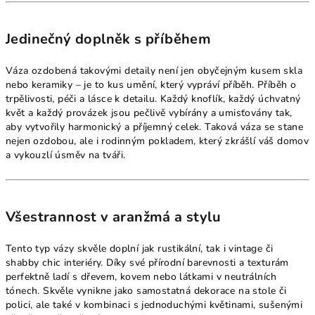
Jedinečný doplněk s příběhem
Váza ozdobená takovými detaily není jen obyčejným kusem skla
nebo keramiky – je to kus umění, který vypráví příběh. Příběh o
trpělivosti, péči a lásce k detailu. Každý knoflík, každý úchvatný
květ a každý provázek jsou pečlivě vybírány a umisťovány tak,
aby vytvořily harmonický a příjemný celek. Taková váza se stane
nejen ozdobou, ale i rodinným pokladem, který zkrášlí váš domov
a vykouzlí úsměv na tváři.
Všestrannost v aranžmá a stylu
Tento typ vázy skvěle doplní jak rustikální, tak i vintage či
shabby chic interiéry. Díky své přírodní barevnosti a texturám
perfektně ladí s dřevem, kovem nebo látkami v neutrálních
tónech. Skvěle vynikne jako samostatná dekorace na stole či
polici, ale také v kombinaci s jednoduchými květinami, sušenými