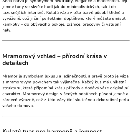
Šedá barva je synonymem neutrality, elegance a modernosti. Její
jemné tóny se skvěle hodí jak do minimalistických, tak i do
luxusnějších interiérů. Kulatá váza v této barvě působí klidně a
vyváženě, což ji činí perfektním doplňkem, který můžete umístit
kamkoliv – do obývacího pokoje, ložnice, pracovny či vstupní
haly.
Mramorový vzhled – přírodní krása v
detailech
Mramor je symbolem luxusu a jedinečnosti, a právě proto je váza
s mramorovým povrchem tak výjimečná. Každý kus má unikátní
strukturu, která připomíná krásu přírody a dodává váze originální
charakter. Mramorový design v šedých odstínech působí jemně a
zároveň výrazně, což z této vázy činí skutečnou dekorativní perlu
vašeho domova.
Kulatý tvar pro harmonii a jemnost