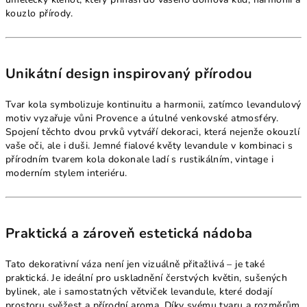
kouzlo přírody.
Unikátní design inspirovaný přírodou
Tvar kola symbolizuje kontinuitu a harmonii, zatímco levandulový
motiv vyzařuje vůni Provence a útulné venkovské atmosféry.
Spojení těchto dvou prvků vytváří dekoraci, která nejenže okouzlí
vaše oči, ale i duši. Jemné fialové květy levandule v kombinaci s
přírodním tvarem kola dokonale ladí s rustikálním, vintage i
moderním stylem interiéru.
Praktická a zároveň estetická nádoba
Tato dekorativní váza není jen vizuálně přitažlivá – je také
praktická. Je ideální pro uskladnění čerstvých květin, sušených
bylinek, ale i samostatných větviček levandule, které dodají
prostoru svěžest a přírodní aroma. Díky svému tvaru a rozměrům