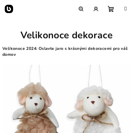
Přejít
na
obsah
Nákupn
Hledat
Přihlášení
Velikonoce dekorace
košík
Velikonoce 2024: Oslavte jaro s krásnými dekoracemi pro váš
domov