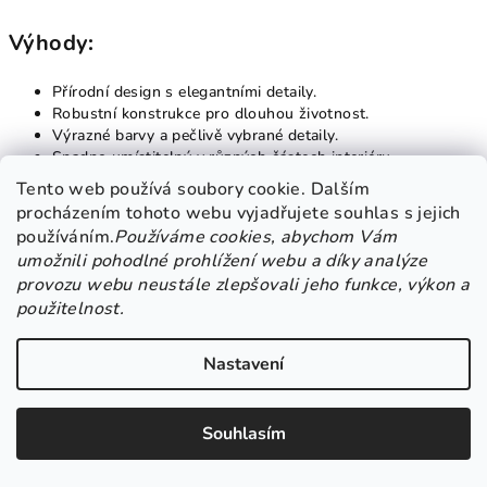
Výhody:
Přírodní design s elegantními detaily.
Robustní konstrukce pro dlouhou životnost.
Výrazné barvy a pečlivě vybrané detaily.
Snadno umístitelný v různých částech interiéru.
Tento web používá soubory cookie. Dalším
procházením tohoto webu vyjadřujete souhlas s jejich
Závěr:
používáním.
Používáme cookies, abychom Vám
umožnili pohodlné prohlížení webu a díky analýze
Dekorační Velikonoční Kohout na Dřevě o výšce 32 cm je
provozu webu neustále zlepšovali jeho funkce, výkon a
skvělým doplňkem pro ty, kteří hledají kombinaci přírodní krásy a
použitelnost.
velikonoční atmosféry. Tento kouzelný kohout dodá vašemu
domovu výjimečný charakter a bude působit radost a teplo po
celou dobu velikonočních svátků.
Nastavení
Souhlasím