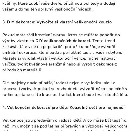
květiny, které zdobí vaše dveře, přitáhnou pohledy a dodají
vašemu domu ten správný velikonoční nádech.
3. DIY dekorace: Vytvořte si vlastní velikonoční kouzlo
Pokud máte rádi kreativní tvorbu, letos se můžete ponořit do
výroby vlastních
DIY velikonočních dekorací
. Tento trend
získává stále více na popularitě, protože umožňuje vytvořit
unikátní dekorace, které budou perfektně ladit s vaším stylem.
Můžete si vyrobit vlastní velikonoční věnce, ručně malovat
vajíčka, tvořit květinové aranžmá nebo si vyrobit dekorace z
přírodních materiálů.
DIY projekty navíc přinášejí radost nejen z výsledku, ale i z
procesu tvorby. A pokud se rozhodnete vytvořit něco společně s
rodinou, stane se to krásnou tradicí, která bude trvat dlouhá léta.
4. Velikonoční dekorace pro děti: Kouzelný svět pro nejmenší
Velikonoce jsou především o radosti dětí. A co může být lepšího,
než jim umožnit se podílet na přípravách a výzdobě? Velikonoční