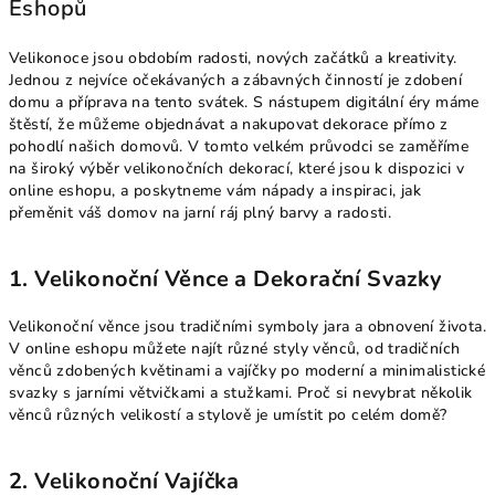
Eshopů
Velikonoce jsou obdobím radosti, nových začátků a kreativity.
Jednou z nejvíce očekávaných a zábavných činností je zdobení
domu a příprava na tento svátek. S nástupem digitální éry máme
štěstí, že můžeme objednávat a nakupovat dekorace přímo z
pohodlí našich domovů. V tomto velkém průvodci se zaměříme
na široký výběr velikonočních dekorací, které jsou k dispozici v
online eshopu, a poskytneme vám nápady a inspiraci, jak
přeměnit váš domov na jarní ráj plný barvy a radosti.
1. Velikonoční Věnce a Dekorační Svazky
Velikonoční věnce jsou tradičními symboly jara a obnovení života.
V online eshopu můžete najít různé styly věnců, od tradičních
věnců zdobených květinami a vajíčky po moderní a minimalistické
svazky s jarními větvičkami a stužkami. Proč si nevybrat několik
věnců různých velikostí a stylově je umístit po celém domě?
2. Velikonoční Vajíčka