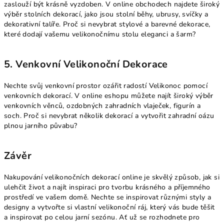
zaslouží být krásně vyzdoben. V online obchodech najdete široký
výběr stolních dekorací, jako jsou stolní běhy, ubrusy, svíčky a
dekorativní talíře. Proč si nevybrat stylové a barevné dekorace,
které dodají vašemu velikonočnímu stolu eleganci a šarm?
5. Venkovní Velikonoční Dekorace
Nechte svůj venkovní prostor ozářit radostí Velikonoc pomocí
venkovních dekorací. V online eshopu můžete najít široký výběr
venkovních věnců, ozdobných zahradních vlaječek, figurín a
soch. Proč si nevybrat několik dekorací a vytvořit zahradní oázu
plnou jarního půvabu?
Závěr
Nakupování velikonočních dekorací online je skvělý způsob, jak si
ulehčit život a najít inspiraci pro tvorbu krásného a příjemného
prostředí ve vašem domě. Nechte se inspirovat různými styly a
designy a vytvořte si vlastní velikonoční ráj, který vás bude těšit
a inspirovat po celou jarní sezónu. Ať už se rozhodnete pro