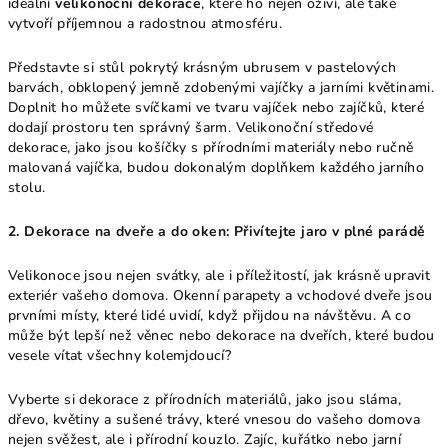
ideální
velikonoční dekorace
, které ho nejen oživí, ale také
vytvoří příjemnou a radostnou atmosféru.
Představte si stůl pokrytý krásným ubrusem v pastelových
barvách, obklopený jemně zdobenými vajíčky a jarními květinami.
Doplnit ho můžete svíčkami ve tvaru vajíček nebo zajíčků, které
dodají prostoru ten správný šarm. Velikonoční středové
dekorace, jako jsou košíčky s přírodními materiály nebo ručně
malovaná vajíčka, budou dokonalým doplňkem každého jarního
stolu.
2. Dekorace na dveře a do oken: Přivítejte jaro v plné parádě
Velikonoce jsou nejen svátky, ale i příležitostí, jak krásně upravit
exteriér vašeho domova. Okenní parapety a vchodové dveře jsou
prvními místy, které lidé uvidí, když přijdou na návštěvu. A co
může být lepší než věnec nebo dekorace na dveřích, které budou
vesele vítat všechny kolemjdoucí?
Vyberte si dekorace z přírodních materiálů, jako jsou sláma,
dřevo, květiny a sušené trávy, které vnesou do vašeho domova
nejen svěžest, ale i přírodní kouzlo. Zajíc, kuřátko nebo jarní