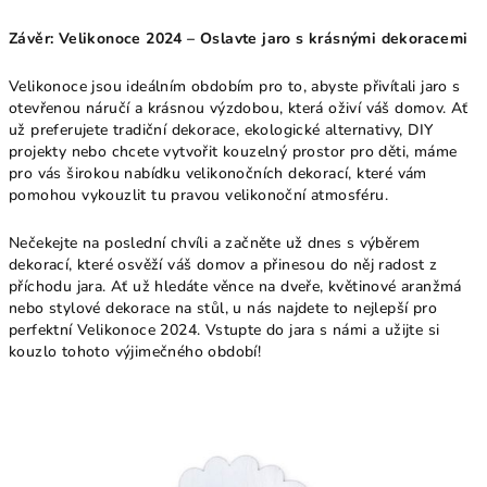
Závěr: Velikonoce 2024 – Oslavte jaro s krásnými dekoracemi
Velikonoce jsou ideálním obdobím pro to, abyste přivítali jaro s
otevřenou náručí a krásnou výzdobou, která oživí váš domov. Ať
už preferujete tradiční dekorace, ekologické alternativy, DIY
projekty nebo chcete vytvořit kouzelný prostor pro děti, máme
pro vás širokou nabídku velikonočních dekorací, které vám
pomohou vykouzlit tu pravou velikonoční atmosféru.
Nečekejte na poslední chvíli a začněte už dnes s výběrem
dekorací, které osvěží váš domov a přinesou do něj radost z
příchodu jara. Ať už hledáte věnce na dveře, květinové aranžmá
nebo stylové dekorace na stůl, u nás najdete to nejlepší pro
perfektní Velikonoce 2024. Vstupte do jara s námi a užijte si
kouzlo tohoto výjimečného období!