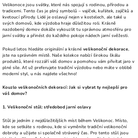
Velikonoce jsou svátky, které nás spojují s rodinou, přírodou a
tradicemi. Tento čas je plný symbolů – vajíček, kuřátek, zajíčků a
kvetoucí přírody. Lidé je oslavují nejen v kostelech, ale také u
svých domovů, kde výzdoba hraje důležitou roli. Krásně
nazdobený domov dokáže vykouzlit tu správnou atmosféru pro
jarní svátky a přinést do každého pokoje nádech jarní svěžesti.
Pokud letos hledáte originální a krásné
velikonoční dekorace
,
jste na správném místě. Naše kolekce nabízí širokou škálu
produktů, které rozzáří váš domov a pomohou vám přivítat jaro v
plné síle. Ať už preferujete tradiční výzdobu nebo máte v oblibě
moderní styl, u nás najdete všechno!
Kouzlo velikonočních dekorací: Jak si vybrat ty nejlepší pro
váš domov?
1. Velikonoční stůl: středobod jarní oslavy
Stůl je jedním z nejdůležitějších míst během Velikonoc. Místo,
kde se setkáte s rodinou, kde si vyměníte tradiční velikonoční
dobroty a užijete si společně strávený čas. Pro tento stůl jsou