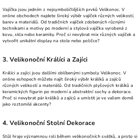
Vajíčka jsou jedním z nejsymboličtějších prvků Velikonoc. V
online obchodech najdete široký výběr vajíček různých velikostí,
barev a materiálů. Od tradičních vajíček zdobených různými
technikami a motivy po moderní a stylová vajíčka vyrobená z
kovu, skla nebo keramiky. Proč si nevybrat mix různých vajíček a
vytvořit unikátní display na stole nebo poličce?
3. Velikonoční Králíci a Zajíci
Králíci a zajíci jsou dalšími oblíbenými symboly Velikonoc. V
online eshopech můžete najít široký výběr králíků a zajíců
různých velikostí a materiálů. Od tradičních plyšových králíků a
keramických figurin po moderní a abstraktní sochy a dekorace.
Proč si nevybrat pár králíků a zajíců a umístit je ve vašem domě
jako roztomilé akcenty?
4. Velikonoční Stolní Dekorace
Stůl hraje významnou roli během velikonočních svátků, a proto si