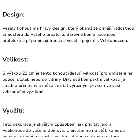
Design:
Veselý kohout má hravý design, který okamžitě přináší radostnou
atmosféru do vašeho prostoru. Barevné kombinace jsou
přátelské a připomínají tradici a veselí spojené s Velikonocemi.
Velikost:
S výškou 22 cm je tento kohout ideální velikostí pro umístění na
police, stolek nebo do vitríny. Díky své kompaktní velikosti je
snadno přenosný a může se stát výrazným prvkem ve vaší
velikonoční výzdobě.
Využití:
Tato dekorace je skvělým způsobem, jak přivítat jaro a
Velikonoce do vašeho domova. Umístěte ho na stůl, komodu
nebo na okenní parapet a nechte, ať dodá vášmu prostoru