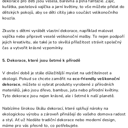
dekorace pro děti jsou veselá, barevná a plná fantazie. Zajíc,
kuřátka, pastelová vajíčka a jarní květiny, to vše můžete přidat do
dětských pokojů, aby se děti cítily jako součást velikonočního
kouzla.
Zkuste s dětmi vyrábět vlastní dekorace, například malovat
vajíčka nebo připravit veselé velikonoční malby. To nejen podpoří
jejich kreativitu, ale také je to skvělá příležitost strávit společný
čas a vytvořit krásné vzpomínky.
5. Dekorace, které jsou šetrné k přírodě
V dnešní době je stále důležitější myslet na udržitelnost a
ekologii. Pokud se chcete zaměřit na
eco-friendly velikonoční
dekorace
, můžete si vybrat produkty vyrobené z přírodních
materiálů, jako jsou dřevo, bambus, juta nebo přírodní květiny.
Tyto dekorace jsou nejen krásné, ale i šetrné k naší planetě.
Nabízíme širokou škálu dekorací, které splňují nároky na
ekologickou výrobu a zároveň přinášejí do vašeho domova radost
a styl. Ať už hledáte tradiční dekorace nebo moderní design,
máme pro vás přesně to, co potřebujete.