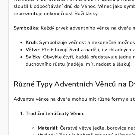
sloužil k odpočítávání dnů do Vánoc. Věnec jako symb
reprezentuje nekonečnost Boží lásky.
Symbolika:
Každý prvek adventního věnce na dveře m
Kruh
: Symbolizuje věčnost a nekonečné možnost
Větve
: Představují život a naději, i v chladných 
Svíčky
: Obvykle čtyři, každá představuje jednu 
duchovního růstu (naděje, mír, radost a lásku).
Různé Typy Adventních Věnců na D
Adventní věnce na dveře mohou mít různé formy a sty
Tradiční Jehličnatý Věnec
:
Materiál
: Čerstvé větve jedle, borovice n