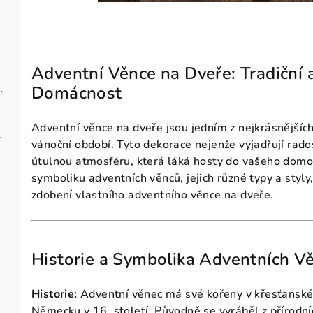
Adventní Věnce na Dveře: Tradiční 
zavěšení 10 cm
Domácnost
Adventní věnce na dveře jsou jedním z nejkrásnějších 
ks, 40 cm
vánoční období. Tyto dekorace nejenže vyjadřují rado
útulnou atmosféru, která láká hosty do vašeho domov
symboliku adventních věnců, jejich různé typy a styl
zdobení vlastního adventního věnce na dveře.
Historie a Symbolika Adventních V
Historie:
Adventní věnec má své kořeny v křesťanské t
Německu v 16. století. Původně se vyráběl z přírodníc