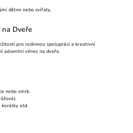
ými dětmi nebo zvířaty.
c na Dveře
žitostí pro rodinnou spolupráci a kreativní
tní adventní věnec na dveře.
.
vice nebo smrk.
 růžová).
, korálky atd.