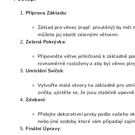
Příprava Základu
:
Základ pro věnec (např. proutěný) by měl 
můžete jej obalit zelenými větvemi.
Zelená Pokrývka
:
Připevněte větve jehličnanů k základně po
rovnoměrně rozloženy a aby byl věnec plný
Umístění Svíček
:
Vytvořte malé otvory na základně pro umí
svíčky, ujistěte se, že jsou stabilně upevně
Zdobení
:
Přidejte dekorativní prvky podle vašeho vk
nebo jiné ozdoby, které vám připadají zají
Finální Úpravy
: