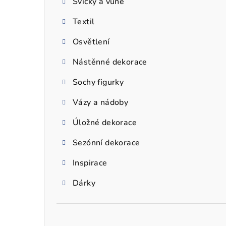
Svíčky a vůně
a
Textil
n
n
Osvětlení
í
Nástěnné dekorace
p
Sochy figurky
a
Vázy a nádoby
n
Úložné dekorace
e
Sezónní dekorace
l
Inspirace
Dárky