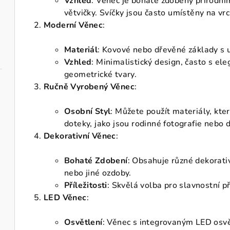
Vzhled
: Věnec je bohatě zdobený přírodními
větvičky. Svíčky jsou často umístěny na vrc
Moderní Věnec
:
Materiál
: Kovové nebo dřevěné základy s
Vzhled
: Minimalistický design, často s ele
geometrické tvary.
Ručně Vyrobený Věnec
:
Osobní Styl
: Můžete použít materiály, kter
doteky, jako jsou rodinné fotografie nebo
Dekorativní Věnec
:
Bohaté Zdobení
: Obsahuje různé dekorativ
nebo jiné ozdoby.
Příležitosti
: Skvělá volba pro slavnostní pří
LED Věnec
:
Osvětlení
: Věnec s integrovaným LED osvě