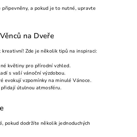
 připevněny, a pokud je to nutné, upravte
 Věnců na Dveře
reativní! Zde je několik tipů na inspiraci:
ené květiny pro přírodní vzhled.
 ladí s vaší vánoční výzdobou.
teré evokují vzpomínky na minulé Vánoce.
é přidají útulnou atmosféru.
ře
, pokud dodržíte několik jednoduchých