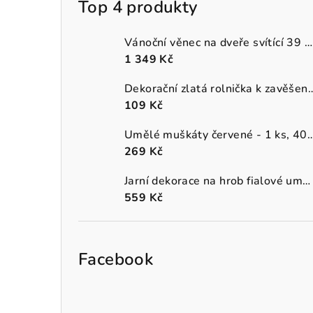
Top 4 produkty
Vánoční věnec na dveře svítící 39 cm
1 349 Kč
Dekorační zlatá rolnička k 
109 Kč
Umělé muškáty červené - 1 
269 Kč
Jarní dekorace na hrob fialové umělé macešky v šedém truhlíku
559 Kč
Facebook