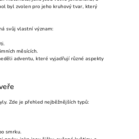
ol byl zvolen pro jeho kruhový tvar, který
á svůj vlastní význam:
i.
zimních měsících.
neděli adventu, které vyjadřují různé aspekty
veře
ly. Zde je přehled nejběžnějších typů:
ebo smrku.