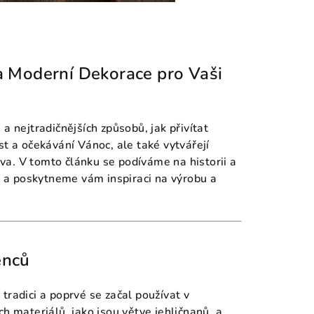
a Moderní Dekorace pro Vaši
a nejtradičnějších způsobů, jak přivítat
st a očekávání Vánoc, ale také vytvářejí
a. V tomto článku se podíváme na historii a
y, a poskytneme vám inspiraci na výrobu a
ěnců
radici a poprvé se začal používat v
h materiálů, jako jsou větve jehličnanů, a