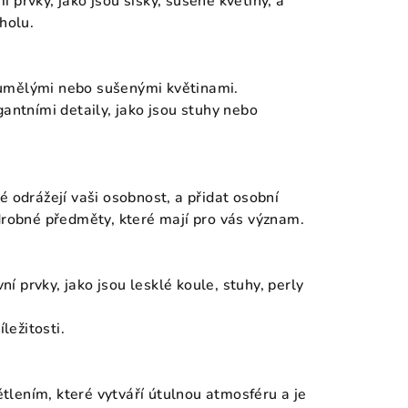
 prvky, jako jsou šišky, sušené květiny, a
holu.
 umělými nebo sušenými květinami.
gantními detaily, jako jsou stuhy nebo
é odrážejí vaši osobnost, a přidat osobní
 drobné předměty, které mají pro vás význam.
ní prvky, jako jsou lesklé koule, stuhy, perly
ležitosti.
tlením, které vytváří útulnou atmosféru a je