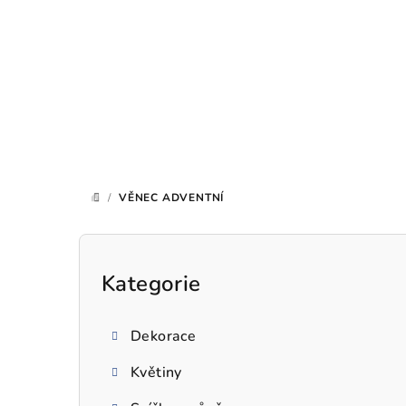
Přejít
na
obsah
/
VĚNEC ADVENTNÍ
DOMŮ
P
o
Kategorie
Přeskočit
kategorie
s
Dekorace
t
Květiny
r