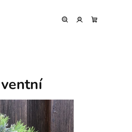
Hledat
Přihlášení
Nákupní
košík
ventní