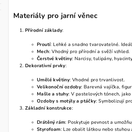
Materiály pro jarní věnec
Přírodní základy
:
Proutí
: Lehké a snadno tvarovatelné. Ideáln
Mech
: Vhodný pro přírodní a svěží vzhled.
Čerstvé květiny
: Narcisy, tulipány, hyacin
Dekorativní prvky
:
Umělé květiny
: Vhodné pro trvanlivost.
Velikonoční ozdoby
: Barevná vajíčka, figu
Mašle a stuhy
: V pastelových tónech, jako
Ozdoby s motýly a ptáčky
: Symbolizují pr
Základní konstrukce
:
Drátěný rám
: Poskytuje pevnost a umožňu
Styrofoam
: Lze obalit látkou nebo stuhou