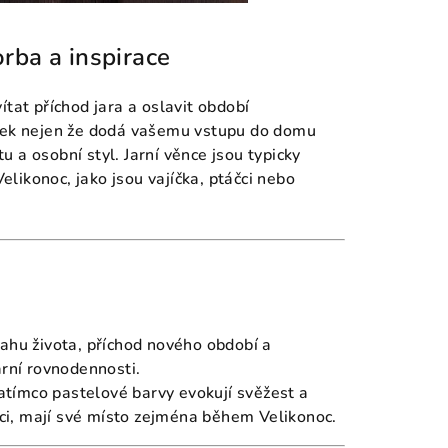
orba a inspirace
tat příchod jara a oslavit období
rvek nejen že dodá vašemu vstupu do domu
tu a osobní styl. Jarní věnce jsou typicky
likonoc, jako jsou vajíčka, ptáčci nebo
vahu života, příchod nového období a
arní rovnodennosti.
 zatímco pastelové barvy evokují svěžest a
íčci, mají své místo zejména během Velikonoc.