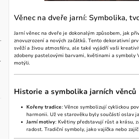
Věnec na dveře jarní: Symbolika, tv
Jarní věnec na dveře je dokonalým způsobem, jak přiví
zavěšení 10 cm
znovuzrození a nových začátků. Tento dekorativní p
svěží a živou atmosféru, ale také vyjádří vaši kreativi
zdobeny pastelovými barvami, květinami a symboly Ve
ks, 40 cm
motýli.
Historie a symbolika jarních věnců
Kořeny tradice
: Věnce symbolizují cyklickou po
harmonii. Už ve starověku byly součástí oslav j
Jarní motivy
: Květiny představují růst a krásu,
radost. Tradiční symboly, jako vajíčka nebo zaj