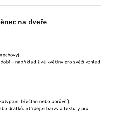
věnec na dveře
mechový).
dobí – například živé květiny pro svěží vzhled
alyptus, břečťan nebo borůvčí).
bo drátků. Střídejte barvy a textury pro