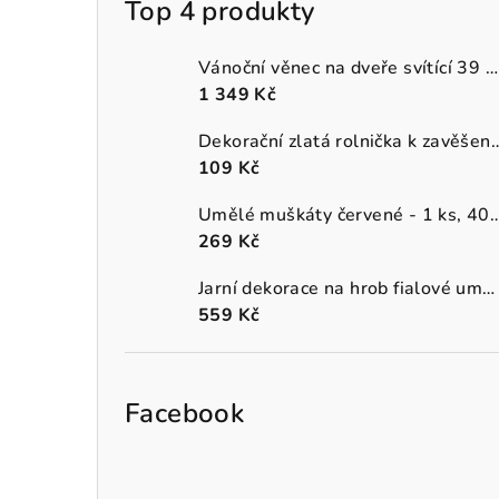
Top 4 produkty
Vánoční věnec na dveře svítící 39 cm
1 349 Kč
Dekorační zlatá rolnička k 
109 Kč
Umělé muškáty červené - 1 
269 Kč
Jarní dekorace na hrob fialové umělé macešky v šedém truhlíku
559 Kč
Facebook