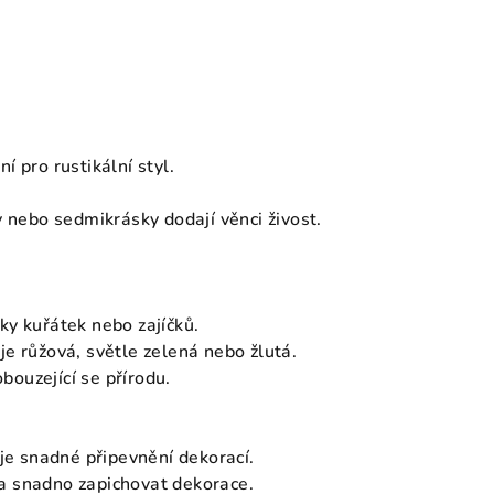
í pro rustikální styl.
ty nebo sedmikrásky dodají věnci živost.
rky kuřátek nebo zajíčků.
 je růžová, světle zelená nebo žlutá.
obouzející se přírodu.
je snadné připevnění dekorací.
 a snadno zapichovat dekorace.