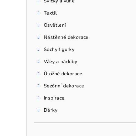
Svíčky a vůně
a
Textil
n
n
Osvětlení
í
Nástěnné dekorace
p
Sochy figurky
a
Vázy a nádoby
n
Úložné dekorace
e
Sezónní dekorace
l
Inspirace
Dárky