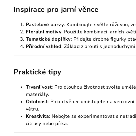
Inspirace pro jarní věnce
Pastelové barvy
: Kombinujte světle růžovou, z
Florální motivy
: Použijte kombinaci jarních květ
Tematické doplňky
: Přidejte drobné figurky pt
Přírodní vzhled
: Základ z proutí s jednoduchými
Praktické tipy
Trvanlivost
: Pro dlouhou životnost zvolte uměl
materiály.
Odolnost
: Pokud věnec umísťujete na venkovní 
větru.
Kreativita
: Nebojte se experimentovat s netradi
citrusy nebo pírka.