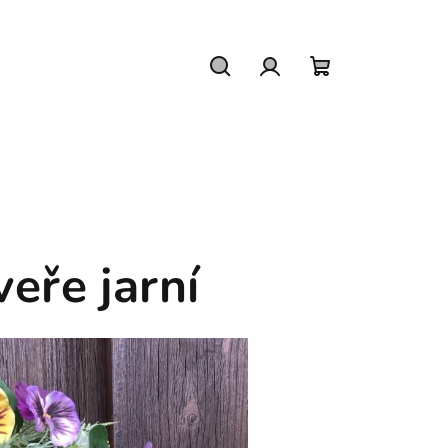
Hledat
Přihlášení
Nákupní
košík
eře jarní