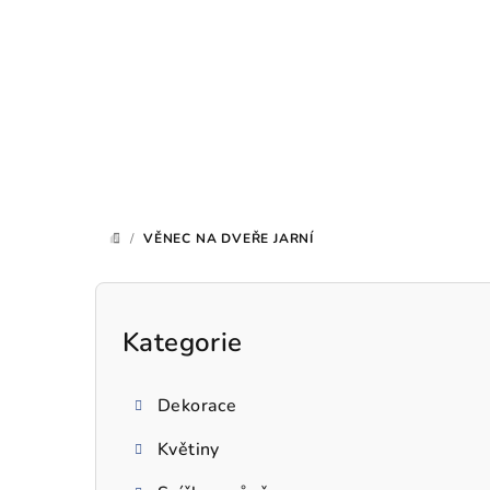
Přejít
na
obsah
/
VĚNEC NA DVEŘE JARNÍ
DOMŮ
P
o
Kategorie
Přeskočit
kategorie
s
Dekorace
t
Květiny
r