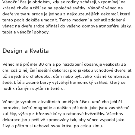
Vánoční čas je obdobím, kdy se rodiny scházejí, vzpomínají na
krásné chvíle a těší se na společné svátky. Vánoční věnec na
dveře ve tvaru srdce je jednou z nejkouzelnějších dekorací, které
tento pocit dokáže umocnit. Tento moderní a bohatě zdobený
věnec na dveře srdce přináší do vašeho domova atmosféru lásky,
tepla a vánoční pohody.
Design a Kvalita
Věnec má průměr 30 cm a po nazdobení dosahuje velikosti 35
cm, což z něj činí ideální dekoraci pro jakékoli vchodové dveře, ať
už se jedná o chaloupku, dům nebo byt. Jeho krásné kombinace
šedé, bílé a zelené barvy vytvářejí harmonický vzhled, který se
hodí k různým stylům interiéru.
Věnec je vyroben z kvalitních umělých šišek, umělého jehličí
borovice, květů magnolie a dalších přízdob, jako jsou zasněžené
kuličky, výřezy z březové kůry a ratanové hvězdičky. Všechny
dekorace jsou pečlivě zpracovány tak, aby věnec vypadal jako
živý a přitom si uchoval svou krásu po celou zimu.