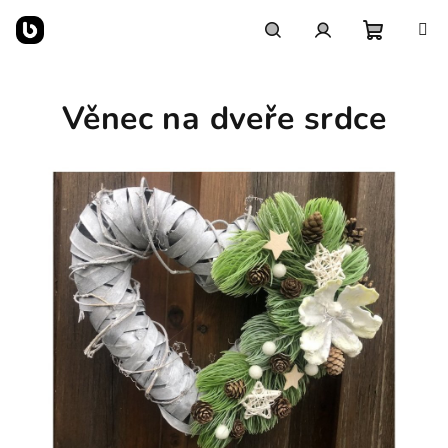
Přejít
na
obsah
Nákupn
Hledat
Přihlášení
Věnec na dveře srdce
košík