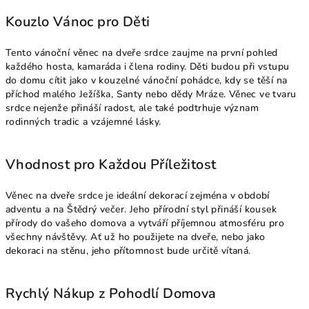
Kouzlo Vánoc pro Děti
Tento vánoční věnec na dveře srdce zaujme na první pohled
každého hosta, kamaráda i člena rodiny. Děti budou při vstupu
do domu cítit jako v kouzelné vánoční pohádce, kdy se těší na
příchod malého Ježíška, Santy nebo dědy Mráze. Věnec ve tvaru
srdce nejenže přináší radost, ale také podtrhuje význam
rodinných tradic a vzájemné lásky.
Vhodnost pro Každou Příležitost
Věnec na dveře srdce je ideální dekorací zejména v období
adventu a na Štědrý večer. Jeho přírodní styl přináší kousek
přírody do vašeho domova a vytváří příjemnou atmosféru pro
všechny návštěvy. Ať už ho použijete na dveře, nebo jako
dekoraci na stěnu, jeho přítomnost bude určitě vítaná.
Rychlý Nákup z Pohodlí Domova