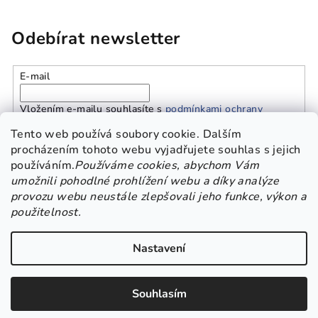
Odebírat newsletter
E-mail
Vložením e-mailu souhlasíte s
podmínkami ochrany
osobních údajů
Tento web používá soubory cookie. Dalším
procházením tohoto webu vyjadřujete souhlas s jejich
používáním.
Používáme cookies, abychom Vám
Přihlásit se
umožnili pohodlné prohlížení webu a díky analýze
provozu webu neustále zlepšovali jeho funkce, výkon a
Z
použitelnost.
Platba a doprava
Kontakt
Obchodní podmínky
á
GDPR
p
Nastavení
a
Copyright 2026
Beskisha
. Všechna práva vyhrazena.
Upravit
t
nastavení cookies
Souhlasím
í
Vytvořil Shoptet