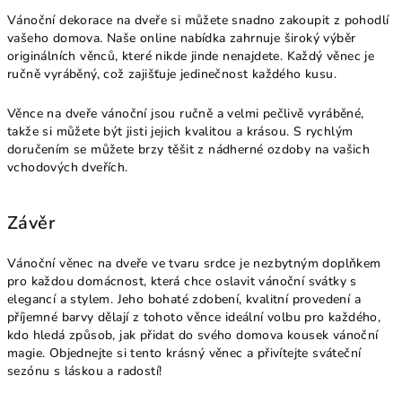
Vánoční dekorace na dveře si můžete snadno zakoupit z pohodlí
vašeho domova. Naše online nabídka zahrnuje široký výběr
originálních věnců, které nikde jinde nenajdete. Každý věnec je
ručně vyráběný, což zajišťuje jedinečnost každého kusu.
Věnce na dveře vánoční jsou ručně a velmi pečlivě vyráběné,
takže si můžete být jisti jejich kvalitou a krásou. S rychlým
doručením se můžete brzy těšit z nádherné ozdoby na vašich
vchodových dveřích.
Závěr
Vánoční věnec na dveře ve tvaru srdce je nezbytným doplňkem
pro každou domácnost, která chce oslavit vánoční svátky s
elegancí a stylem. Jeho bohaté zdobení, kvalitní provedení a
příjemné barvy dělají z tohoto věnce ideální volbu pro každého,
kdo hledá způsob, jak přidat do svého domova kousek vánoční
magie. Objednejte si tento krásný věnec a přivítejte sváteční
sezónu s láskou a radostí!