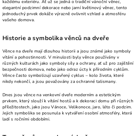
každému exteriéru. Ať už se jedná o tradiční vánoční věnec,
elegantní podzimní dekorace nebo jarní květinový věnec, tento
jednoduchý prvek dokáže výrazně ovlivnit vzhled a atmosféru
vašeho domova.
Historie a symbolika věnců na dveře
Věnce na dveře mají dlouhou historii a jsou známé jako symboly
vítání a pohostinnosti. V minulosti byly věnce používány v
různých kulturách jako symboly síly a ochrany, ať už pro zajištění
bezpečnosti domova, nebo jako odraz úcty k přírodním cyklům.
Věnce často symbolizují uzavřený cyklus – kolo života, které
nikdy nekončí, a jsou považovány za ochranné talismany.
Dnes jsou věnce na venkovní dveře moderním a estetickým
prvkem, který slouží k vítání hostů a k dekoraci domu při různých
příležitostech, jako jsou Vánoce, Velikonoce, jaro, léto či podzim.
Jejich symbolika se posunula k vytváření osobní atmosféry, která
ladí s ročními obdobími.