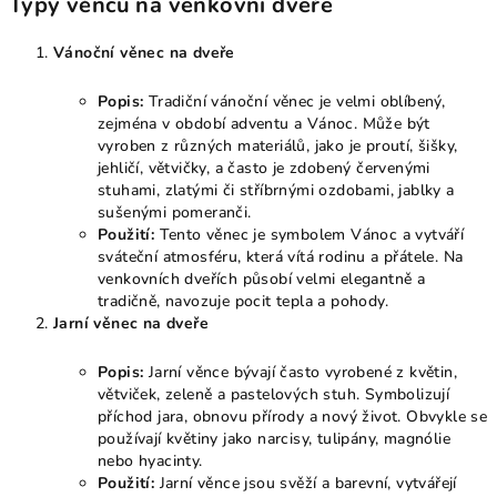
Typy věnců na venkovní dveře
Vánoční věnec na dveře
Popis:
Tradiční vánoční věnec je velmi oblíbený,
zejména v období adventu a Vánoc. Může být
vyroben z různých materiálů, jako je proutí, šišky,
jehličí, větvičky, a často je zdobený červenými
stuhami, zlatými či stříbrnými ozdobami, jablky a
sušenými pomeranči.
Použití:
Tento věnec je symbolem Vánoc a vytváří
sváteční atmosféru, která vítá rodinu a přátele. Na
venkovních dveřích působí velmi elegantně a
tradičně, navozuje pocit tepla a pohody.
Jarní věnec na dveře
Popis:
Jarní věnce bývají často vyrobené z květin,
větviček, zeleně a pastelových stuh. Symbolizují
příchod jara, obnovu přírody a nový život. Obvykle se
používají květiny jako narcisy, tulipány, magnólie
nebo hyacinty.
Použití:
Jarní věnce jsou svěží a barevní, vytvářejí