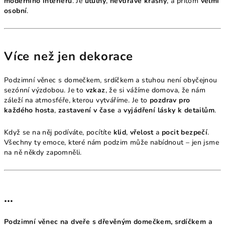
moderního interiéru
. Je
útulný
,
nevtíravě krásný
, a přitom
velmi
osobní
.
Více než jen dekorace
Podzimní věnec s domečkem, srdíčkem a stuhou není obyčejnou
sezónní výzdobou. Je to
vzkaz
, že si vážíme domova, že nám
záleží na atmosféře, kterou vytváříme. Je to
pozdrav pro
každého hosta
,
zastavení v čase
a
vyjádření lásky k detailům
.
Když se na něj podíváte, pocítíte
klid
,
vřelost
a
pocit bezpečí
.
Všechny ty emoce, které nám podzim může nabídnout – jen jsme
na ně někdy zapomněli.
…
Podzimní věnec na dveře s dřevěným domečkem, srdíčkem a