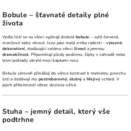
Bobule – šťavnaté detaily plné
života
Vedle listí se na věnci vyjímají drobné
bobule
– sytě červené,
oranžové nebo vínové. Jsou jako malá zrnka radosti –
výrazné
,
dekorativní
, dodávající celému věnci
živost
a jemnou
dramatičnost
. Připomínají plody podzimu, šípky v zahradě nebo
lesní poklady ukryté mezi kapkami rosy.
Bobule zároveň přinášejí do věnce kontrast k matnému povrchu
listí a dodávají mu
pestrobarevný
,
útulný
a
hřejivý
vzhled. V
jejich přítomnosti věnec doslova ožívá.
Stuha – jemný detail, který vše
podtrhne