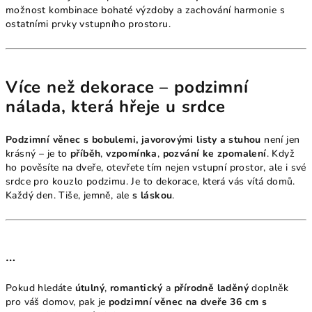
možnost kombinace bohaté výzdoby a zachování harmonie s
ostatními prvky vstupního prostoru.
Více než dekorace – podzimní
nálada, která hřeje u srdce
Podzimní věnec s bobulemi, javorovými listy a stuhou
není jen
krásný – je to
příběh
,
vzpomínka
,
pozvání ke zpomalení
. Když
ho pověsíte na dveře, otevřete tím nejen vstupní prostor, ale i své
srdce pro kouzlo podzimu. Je to dekorace, která vás vítá domů.
Každý den. Tiše, jemně, ale
s láskou
.
…
Pokud hledáte
útulný
,
romantický
a
přírodně laděný
doplněk
pro váš domov, pak je
podzimní věnec na dveře 36 cm s