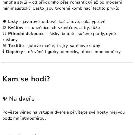
mnoha stylů – od přírodního přes romantický až po moderní
minimalistický. Často jsou tvořené kombinací těchto prvků:
🍁
Listy
– javorové, dubové, kaštanové, eukalyptové
🌻
Květiny
– slunečnice, chryzantémy, astry, růže
🌰
Přírodní dekorace
– šišky, bobule, sušené plody, dýně,
kaštany
🎀
Textilie
– jutové mašle, krajky, saténové stuhy
🕯️
Doplňky
– dřevěné figurky, domečky, ptáčci, muchomůrky
Kam se hodí?
✨ Na dveře
Pověste věnec na vstupní dveře a přivítejte své hosty hřejivou
podzimní atmosférou.