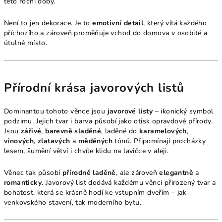
této roční doby.
Není to jen dekorace. Je to
emotivní detail
, který vítá každého
příchozího a zároveň proměňuje vchod do domova v osobité a
útulné místo.
Přírodní krása javorových listů
Dominantou tohoto věnce jsou
javorové listy
– ikonický symbol
podzimu. Jejich tvar i barva působí jako otisk opravdové přírody.
Jsou
zářivé
,
barevně sladěné
, laděné do
karamelových
,
vínových
,
zlatavých
a
měděných
tónů. Připomínají procházky
lesem, šumění větví i chvíle klidu na lavičce v aleji.
Věnec tak působí
přírodně laděně
, ale zároveň
elegantně
a
romanticky
. Javorový list dodává každému věnci přirozený tvar a
bohatost, která se krásně hodí ke vstupním dveřím – jak
venkovského stavení, tak moderního bytu.