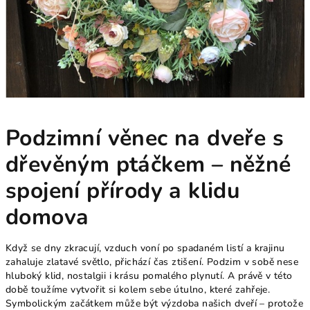
Podzimní věnec na dveře s
dřevěným ptáčkem – něžné
spojení přírody a klidu
domova
Když se dny zkracují, vzduch voní po spadaném listí a krajinu
zahaluje zlatavé světlo, přichází čas ztišení. Podzim v sobě nese
hluboký klid, nostalgii i krásu pomalého plynutí. A právě v této
době toužíme vytvořit si kolem sebe útulno, které zahřeje.
Symbolickým začátkem může být výzdoba našich dveří – protože