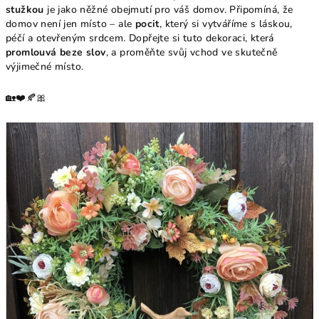
stužkou
je jako něžné obejmutí pro váš domov. Připomíná, že
domov není jen místo – ale
pocit
, který si vytváříme s láskou,
péčí a otevřeným srdcem. Dopřejte si tuto dekoraci, která
promlouvá beze slov
, a proměňte svůj vchod ve skutečně
výjimečné místo.
🏡❤️🍂🎀