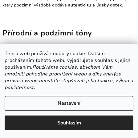
který podzimní výzdobě dodává
autenticitu a lidský dotek
.
Přírodní a podzimní tóny
Věnec je tvořen typickými
podzimními prvky
: barevným listím,
Tento web používá soubory cookie. Dalším
větvičkami, šiškami, bobulemi, sušenými květy či mechem. Tyto
prvky jsou pečlivě sladěny tak, aby vytvořily
harmonický,
procházením tohoto webu vyjadřujete souhlas s jejich
přírodní celek
, který evokuje klidné lesní scenérie a atmosféru
používáním.
Používáme cookies, abychom Vám
zapadajícího slunce.
umožnili pohodlné prohlížení webu a díky analýze
provozu webu neustále zlepšovali jeho funkce, výkon a
Dřevěný ptáček bývá často umístěn ve středu nebo v dolní části
použitelnost.
věnce, kde se jemně usadí jako by právě přiletěl a pozoroval svět
kolem. Díky tomu se z obyčejného věnce stává
vyprávění –
Nastavení
příběh o klidu, domově a souznění s přírodou
.
Souhlasím
Symbol domova, který vítá