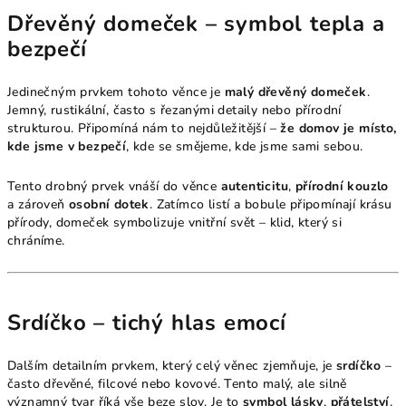
Dřevěný domeček – symbol tepla a
bezpečí
Jedinečným prvkem tohoto věnce je
malý dřevěný domeček
.
Jemný, rustikální, často s řezanými detaily nebo přírodní
strukturou. Připomíná nám to nejdůležitější –
že domov je místo,
kde jsme v bezpečí
, kde se smějeme, kde jsme sami sebou.
Tento drobný prvek vnáší do věnce
autenticitu
,
přírodní kouzlo
a zároveň
osobní dotek
. Zatímco listí a bobule připomínají krásu
přírody, domeček symbolizuje vnitřní svět – klid, který si
chráníme.
Srdíčko – tichý hlas emocí
Dalším detailním prvkem, který celý věnec zjemňuje, je
srdíčko
–
často dřevěné, filcové nebo kovové. Tento malý, ale silně
významný tvar říká vše beze slov. Je to
symbol lásky
,
přátelství
,