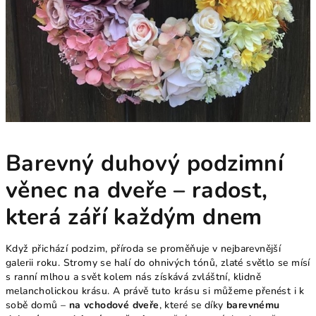
Barevný duhový podzimní
věnec na dveře – radost,
která září každým dnem
Když přichází podzim, příroda se proměňuje v nejbarevnější
galerii roku. Stromy se halí do ohnivých tónů, zlaté světlo se mísí
s ranní mlhou a svět kolem nás získává zvláštní, klidně
melancholickou krásu. A právě tuto krásu si můžeme přenést i k
sobě domů –
na vchodové dveře
, které se díky
barevnému