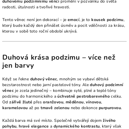
duhovému podzimnímu věnci
promění v pozvánku do světa
radosti, útulnosti a tvořivé hravosti.
Tento věnec není jen dekorací – je
emocí
, je to
kousek podzimu
,
který bude každý den přinášet úsměv a pocit vděčnosti za krásu,
kterou v sobě toto roční období ukrývá.
Duhová krása podzimu – více než
jen barvy
Když se řekne
duhový věnec
, mnohým se vybaví dětská
bezstarostnost nebo jarní pastelové tóny. Ale
duhový podzimní
věnec
je zcela jedinečný – kombinuje syté, plné a teplé tóny
podzimu do harmonického a
úchvatně pestrobarevného
celku.
Od
zářivě žluté
přes
oranžovou
,
měděnou
,
vínovou
,
karamelovou
až po
tmavě zelenou
nebo dokonce
purpurovou
.
Každá barva má své místo. Společně vytvářejí dojem
živého
pohybu
,
hravé elegance
a
dynamického kontrastu
, který však