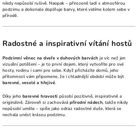
nikdy nepůsobí rušivě. Naopak – přirozeně ladí s atmosférou
podzimu a dokonale doplňuje barvy, které vidíme kolem sebe v
přírodě.
Radostné a inspirativní vítání hostů
Podzimní věnec na dveře v duhových barvách
je víc než jen
vizuální potěšení – je to první dojem, který vytvoříte pro své
hosty, rodinu i sami pro sebe. Když přicházíte domů, jeho
přítomnost vám připomene, že i chladnější období může být
barevné, veselé a hřejivé
.
Díky jeho
barevné hravosti
působí pozitivně, inspirativně a
originálně. Zároveň si zachovává
přírodní nádech
, takže nikdy
nepůsobí uměle – spíše jako odraz radostné duše, která se
nechala unést krásou podzimu.