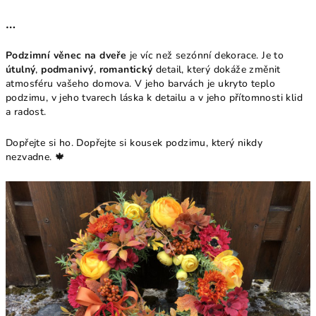
…
Podzimní věnec na dveře
je víc než sezónní dekorace. Je to
útulný
,
podmanivý
,
romantický
detail, který dokáže změnit
atmosféru vašeho domova. V jeho barvách je ukryto teplo
podzimu, v jeho tvarech láska k detailu a v jeho přítomnosti klid
a radost.
Dopřejte si ho. Dopřejte si kousek podzimu, který nikdy
nezvadne. 🍁