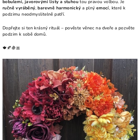
bobulemi, javorovými listy a stuhou
tou pravou volbou. Je
ručně vyráběný
,
barevně harmonický
a plný
emocí
, které k
podzimu neodmyslitelně patří.
Dopřejte si ten krásný rituál – pověste věnec na dveře a pozvěte
podzim k sobě domů.
🍁🍂🍇🎀