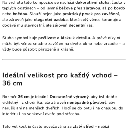
Na vrcholu této kompozice se nachází
dekorativní stuha
, často v
teplých odstínech – od jemné
béžové
přes
zlatavou
, až po
bordó
nebo
hnědou
. Slouží nejen jako
praktický prvek pro zavěšení
,
ale zároveň jako
elegantní ozdoba
, která celý věnec korunuje a
dodává mu slavnostní, ale zároveň
decentní
ráz.
Stuha symbolizuje
pečlivost a lásku k detailu
. A právě díky ní
může být věnec snadno zavěšen na dveře, okno nebo zrcadlo – a
vždy bude působit přirozeně a krásně.
Ideální velikost pro každý vchod –
36 cm
Rozměr
36 cm
je ideální.
Dostatečně výrazný
, aby byl dobře
viditelný i z chodníku, ale zároveň
nenápadně půvabný
, aby
nerušil ani na menších dveřích. Hodí se do bytu i na chalupu, do
interiéru i na venkovní dveře pod střechu.
Tato velikost je často považována za
zlatý střed
– nabízí