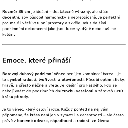
Rozměr 36 cm
je ideální – dostatečně
výrazný
, ale stále
decentní
, aby působil harmonicky a nepřeplácaně. Je perfektní
pro malé i větší vstupní prostory a skvěle ladí s dalšími
podzimními dekoracemi jako jsou lucerny, dýně nebo sušené
květiny.
Emoce, které přináší
Barevný duhový podzimní věnec
není jen kombinací barev – je
to
symbol radosti, tvořivosti a otevřenosti
. Působí
optimisticky
,
hravě
, a přesto
něžně
a
vřele
. Je ideální pro každého, kdo se
nebojí vnést do podzimních dní
trochu veselosti
a zároveň
uctít
krásu přírody
.
Je to věnec, který osloví srdce. Každý pohled na něj vám
připomene, že krása není jen v symetrii a decentnosti – ale často
právě v
barevné odvaze
,
nápaditosti
a
radosti ze života
.