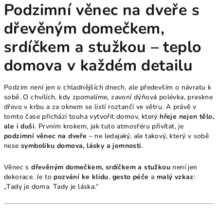
Podzimní věnec na dveře s
dřevěným domečkem,
srdíčkem a stužkou – teplo
domova v každém detailu
Podzim není jen o chladnějších dnech, ale především o návratu k
sobě. O chvílích, kdy zpomalíme, zavoní dýňová polévka, praskne
dřevo v krbu a za oknem se listí roztančí ve větru. A právě v
tomto čase přichází touha vytvořit domov, který
hřeje nejen tělo,
ale i duši
. Prvním krokem, jak tuto atmosféru přivítat, je
podzimní věnec na dveře
– ne ledajaký, ale takový, který v sobě
nese
symboliku domova, lásky a jemnosti
.
Věnec s
dřevěným domečkem, srdíčkem a stužkou
není jen
dekorace. Je to
pozvání ke klidu
,
gesto péče
a
malý vzkaz
:
„Tady je doma. Tady je láska.“