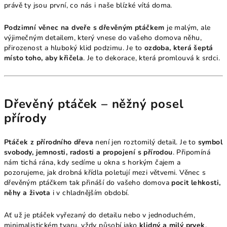
právě ty jsou první, co nás i naše blízké vítá doma.
Podzimní věnec na dveře s dřevěným ptáčkem
je malým, ale
výjimečným detailem, který vnese do vašeho domova něhu,
přirozenost a hluboký klid podzimu. Je to
ozdoba, která šeptá
místo toho, aby křičela
. Je to dekorace, která promlouvá k srdci.
Dřevěný ptáček – něžný posel
přírody
Ptáček z přírodního dřeva
není jen roztomilý detail. Je to
symbol
svobody, jemnosti, radosti a propojení s přírodou
. Připomíná
nám tichá rána, kdy sedíme u okna s horkým čajem a
pozorujeme, jak drobná křídla poletují mezi větvemi. Věnec s
dřevěným ptáčkem tak přináší do vašeho domova
pocit lehkosti,
něhy a života
i v chladnějším období.
Ať už je ptáček vyřezaný do detailu nebo v jednoduchém,
minimalistickém tvaru, vždy působí jako
klidný a milý prvek
,