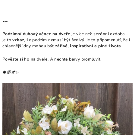
…
Podzimní duhový věnec na dveře
je více než sezónní ozdoba –
je to
vzkaz
, že podzim nemusí být šedivý. Je to připomenutí, že i
chladnější dny mohou být
zářivé, inspirativní a plné života
.
Pověste si ho na dveře. A nechte barvy promluvit.
🍁🌈🍂✨