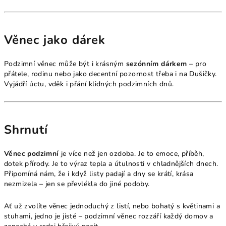
Věnec jako dárek
Podzimní věnec může být i krásným
sezónním dárkem
– pro
přátele, rodinu nebo jako decentní pozornost třeba i na Dušičky.
Vyjádří úctu, vděk i přání klidných podzimních dnů.
Shrnutí
Věnec podzimní
je více než jen ozdoba. Je to emoce, příběh,
dotek přírody. Je to výraz tepla a útulnosti v chladnějších dnech.
Připomíná nám, že i když listy padají a dny se krátí, krása
nezmizela – jen se převlékla do jiné podoby.
Ať už zvolíte věnec jednoduchý z listí, nebo bohatý s květinami a
stuhami, jedno je jisté – podzimní věnec rozzáří každý domov a