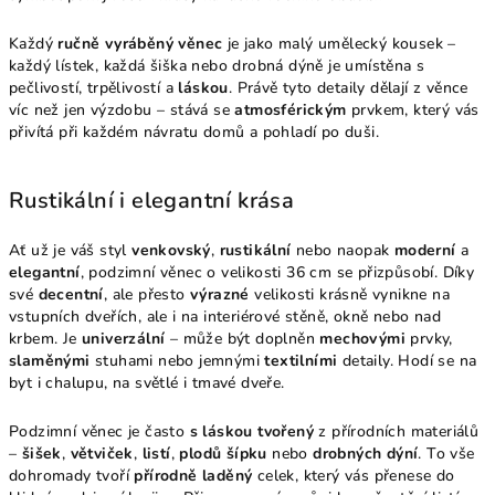
Každý
ručně vyráběný věnec
je jako malý umělecký kousek –
každý lístek, každá šiška nebo drobná dýně je umístěna s
pečlivostí, trpělivostí a
láskou
. Právě tyto detaily dělají z věnce
víc než jen výzdobu – stává se
atmosférickým
prvkem, který vás
přivítá při každém návratu domů a pohladí po duši.
Rustikální i elegantní krása
Ať už je váš styl
venkovský
,
rustikální
nebo naopak
moderní
a
elegantní
, podzimní věnec o velikosti 36 cm se přizpůsobí. Díky
své
decentní
, ale přesto
výrazné
velikosti krásně vynikne na
vstupních dveřích, ale i na interiérové stěně, okně nebo nad
krbem. Je
univerzální
– může být doplněn
mechovými
prvky,
slaměnými
stuhami nebo jemnými
textilními
detaily. Hodí se na
byt i chalupu, na světlé i tmavé dveře.
Podzimní věnec je často
s láskou tvořený
z přírodních materiálů
–
šišek
,
větviček
,
listí
,
plodů šípku
nebo
drobných dýní
. To vše
dohromady tvoří
přírodně laděný
celek, který vás přenese do