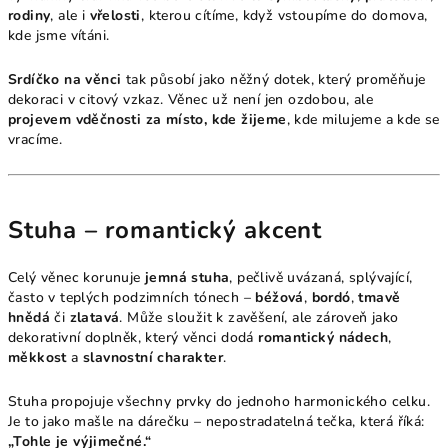
rodiny
, ale i
vřelosti
, kterou cítíme, když vstoupíme do domova,
kde jsme vítáni.
Srdíčko na věnci
tak působí jako něžný dotek, který proměňuje
dekoraci v citový vzkaz. Věnec už není jen ozdobou, ale
projevem vděčnosti za místo, kde žijeme
, kde milujeme a kde se
vracíme.
Stuha – romantický akcent
Celý věnec korunuje
jemná stuha
, pečlivě uvázaná, splývající,
často v teplých podzimních tónech –
béžová
,
bordó
,
tmavě
hnědá
či
zlatavá
. Může sloužit k zavěšení, ale zároveň jako
dekorativní doplněk, který věnci dodá
romantický nádech
,
měkkost
a
slavnostní charakter
.
Stuha propojuje všechny prvky do jednoho harmonického celku.
Je to jako mašle na dárečku – nepostradatelná tečka, která říká:
„Tohle je výjimečné.“