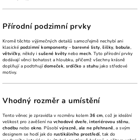
Přírodní podzimní prvky
Kromě těchto výjimečných detailů samozřejmě nechybí ani
klasické
podzimní komponenty
–
barevné listy
,
šišky
,
bobule
,
větvičky
, někdy i
sušené květy
nebo
mech
. Tyto přírodní prvky
dodávají věnci bohatost a hloubku, přičemž všechny krásně
doplňují a podtrhují
domeček
,
srdíčko
a
stuhu
jako středové
motivy.
Vhodný rozměr a umístění
Tento věnec je zpravidla v rozměru kolem
36 cm
, což je ideální
velikost pro zavěšení na
vchodové dveře
,
interiérovou stěnu
,
chodbu
nebo
okno
. Působí
výrazně, ale ne přehnaně
, a svým
designem se hodí jak do
rustikálního prostředí
, tak do