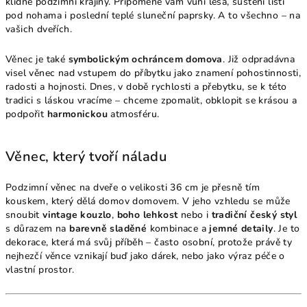
klidné podzimní krajiny. Připomene vám vůni lesa, šustění listí
pod nohama i poslední teplé sluneční paprsky. A to všechno – na
vašich dveřích.
Věnec je také
symbolickým ochráncem domova
. Již odpradávna
visel věnec nad vstupem do příbytku jako znamení pohostinnosti,
radosti a hojnosti. Dnes, v době rychlosti a přebytku, se k této
tradici s láskou vracíme – chceme zpomalit, obklopit se krásou a
podpořit
harmonickou
atmosféru.
Věnec, který tvoří náladu
Podzimní věnec na dveře o velikosti 36 cm je přesně tím
kouskem, který dělá domov domovem. V jeho vzhledu se může
snoubit
vintage kouzlo
,
boho lehkost
nebo i
tradiční český styl
s důrazem na
barevně sladěné
kombinace a
jemné detaily
. Je to
dekorace, která má svůj příběh – často osobní, protože právě ty
nejhezčí věnce vznikají buď jako dárek, nebo jako výraz péče o
vlastní prostor.