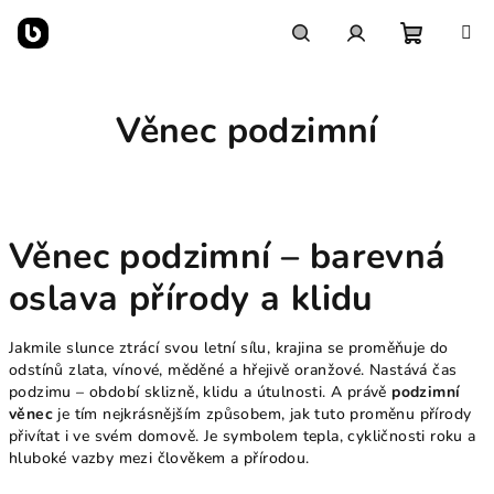
Přejít
na
obsah
Nákupn
Hledat
Přihlášení
Věnec podzimní
košík
Věnec podzimní – barevná
oslava přírody a klidu
Jakmile slunce ztrácí svou letní sílu, krajina se proměňuje do
odstínů zlata, vínové, měděné a hřejivě oranžové. Nastává čas
podzimu – období sklizně, klidu a útulnosti. A právě
podzimní
věnec
je tím nejkrásnějším způsobem, jak tuto proměnu přírody
přivítat i ve svém domově. Je symbolem tepla, cykličnosti roku a
hluboké vazby mezi člověkem a přírodou.