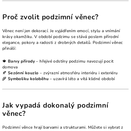
Proč zvolit podzimní věnec?
Věnec není jen dekorací. Je vyjádřením emocí, stylu a vnímání
krásy okamžiku. V období podzimu se stává poslem přírodní
elegance, pokory a radosti z drobných detailů. Podzimní věnec
přináší:
🍁
Barvy přírody
– hřejivé odstíny podzimu navozují pocit
domova
🍂
Sezónní kouzlo
– zvýrazní atmosféru interiéru i exteriéru
🌾
Symboliku koloběhu
– uzavírá léto a vítá klidné období
Jak vypadá dokonalý podzimní
věnec?
Podzimní věnce hrají barvami a strukturami. Můžete si vybrat z