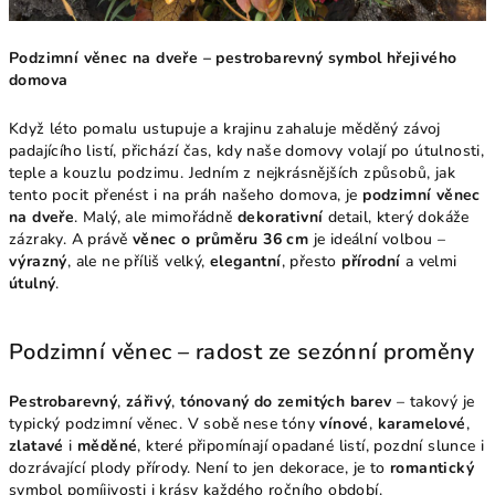
Podzimní věnec na dveře – pestrobarevný symbol hřejivého
domova
Když léto pomalu ustupuje a krajinu zahaluje měděný závoj
padajícího listí, přichází čas, kdy naše domovy volají po útulnosti,
teple a kouzlu podzimu. Jedním z nejkrásnějších způsobů, jak
tento pocit přenést i na práh našeho domova, je
podzimní věnec
na dveře
. Malý, ale mimořádně
dekorativní
detail, který dokáže
zázraky. A právě
věnec o průměru 36 cm
je ideální volbou –
výrazný
, ale ne příliš velký,
elegantní
, přesto
přírodní
a velmi
útulný
.
Podzimní věnec – radost ze sezónní proměny
Pestrobarevný
,
zářivý
,
tónovaný do zemitých barev
– takový je
typický podzimní věnec. V sobě nese tóny
vínové
,
karamelové
,
zlatavé
i
měděné
, které připomínají opadané listí, pozdní slunce i
dozrávající plody přírody. Není to jen dekorace, je to
romantický
symbol pomíjivosti i krásy každého ročního období.