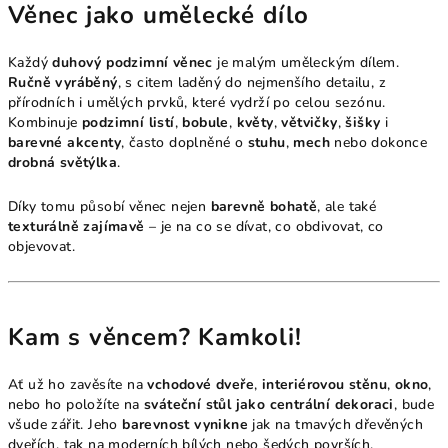
Věnec jako umělecké dílo
Každý
duhový podzimní věnec
je malým uměleckým dílem.
Ručně vyráběný
, s citem laděný do nejmenšího detailu, z
přírodních i umělých prvků, které vydrží po celou sezónu.
Kombinuje
podzimní listí
,
bobule
,
květy
,
větvičky
,
šišky
i
barevné akcenty
, často doplněné o
stuhu
,
mech
nebo dokonce
drobná světýlka
.
Díky tomu působí věnec nejen
barevně bohatě
, ale také
texturálně zajímavě
– je na co se dívat, co obdivovat, co
objevovat.
Kam s věncem? Kamkoli!
Ať už ho zavěsíte na
vchodové dveře
,
interiérovou stěnu
,
okno
,
nebo ho položíte na
sváteční stůl jako centrální dekoraci
, bude
všude zářit. Jeho
barevnost vynikne
jak na tmavých dřevěných
dveřích, tak na moderních bílých nebo šedých površích.