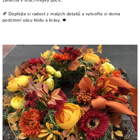
zanechá v srdci hřejivý pocit.
🍂 Dopřejte si radost z malých detailů a vytvořte si doma
podzimní oázu klidu a krásy. 🍁