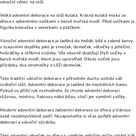
vánoční věnec na stůl
Velká adventní dekorace na stůl kulatá. Krásná kulatá miska ze
dřeva s adventními svíčkami v barvě mořská modř. Před svíčkami je
figurka kolouška s veverkami a ptáčkem.
Vánoční adventní dekorace je laděná do hnědé, bílé a zelené barvy
s luxusními doplňky jako je srneček, domeček, větvičky s jehličím,
hvězdičky a stříbrné ozdoby. Vše vkusně doplňují čtyři svíčky v
barvě mořská modř, které jsou uprostřed. Okolo svíček jsou
přízdoby, dva stromečky a LED domeček.
Tato tradiční vánoční dekorace v přírodním duchu ozdobí váš
sváteční stůl. Adventní dekorace je laděná do neutrálních barev.
Pokud se příští rok rozhodnete, že chcete adventní dekoraci
růžovou, modrou, fialovou nebo bílou, stačí jen vyměnit svíčky.
Moderní adventní dekorace /adventní dekorace ze dřeva a Vánoce
sobě neodmyslitelně patří. Nezapomeňte si včas pořídit adventní
dekoraci a vánoční výzdobu.
Teto adventní věneček ze dřeva s umělým jehličím může zdobit Váš