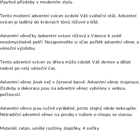
třpytivé přízdoby v moderním stylu.
Tento moderní adventní svícen ozdobí Váš sváteční stůl. Adventní
svícen je laděný do krásných tónů růžové a bílé.
Adventní věnečky /adventní svícen růžový a Vánoce k sobě
neodmyslitelně patří. Nezapomeňte si včas pořídit adventní věnec a
vánoční výzdobu.
Tento adventní svícen ze dřeva může zdobit Váš domov a dělat
radost po celý vánoční čas.
Adventní věnec jinak než v červené barvě. Adventní věnec inspirace.
Ozdoby a dekorace jsou na adventní věnec vybírány s velkou
pečlivostí.
Adventní věnce jsou ručně vyráběné, proto stejný nikde nekoupíte.
Netradiční adventní věnec na prodej v našem e-shopu se slevou.
Materiál: ratan, umělé rostliny, doplňky, 4 svíčky