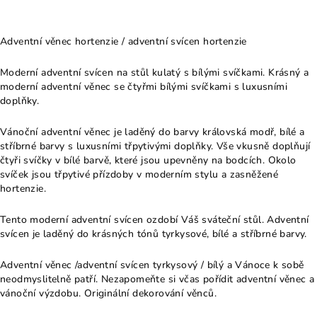
Adventní věnec hortenzie / adventní svícen hortenzie
Moderní adventní svícen na stůl kulatý s bílými svíčkami. Krásný a
moderní adventní věnec se čtyřmi bílými svíčkami s luxusními
doplňky.
Vánoční adventní věnec je laděný do barvy královská modř, bílé a
stříbrné barvy s luxusními třpytivými doplňky. Vše vkusně doplňují
čtyři svíčky v bílé barvě, které jsou upevněny na bodcích. Okolo
svíček jsou třpytivé přízdoby v moderním stylu a zasněžené
hortenzie.
Tento moderní adventní svícen ozdobí Váš sváteční stůl. Adventní
svícen je laděný do krásných tónů tyrkysové, bílé a stříbrné barvy.
Adventní věnec /adventní svícen tyrkysový / bílý a Vánoce k sobě
neodmyslitelně patří. Nezapomeňte si včas pořídit adventní věnec a
vánoční výzdobu. Originální dekorování věnců.