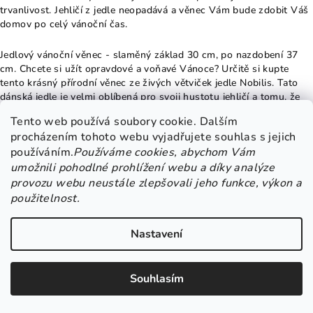
trvanlivost. Jehličí z jedle neopadává a věnec Vám bude zdobit Váš
domov po celý vánoční čas.
Jedlový vánoční věnec - slaměný základ 30 cm, po nazdobení 37
cm. Chcete si užít opravdové a voňavé Vánoce? Určitě si kupte
tento krásný přírodní věnec ze živých větviček jedle Nobilis. Tato
dánská jedle je velmi oblíbená pro svoji hustotu jehličí a tomu, že
nepíchá a neopadává.
Tento web používá soubory cookie. Dalším
procházením tohoto webu vyjadřujete souhlas s jejich
Věnec z dánské jedle - jehličí je jemné a nepíchá. Věnec je zdobený
používáním.
Používáme cookies, abychom Vám
sušeným pomerančem, okrasnou trávou a hvězdičkami z překližky.
umožnili pohodlné prohlížení webu a díky analýze
provozu webu neustále zlepšovali jeho funkce, výkon a
Svíčky jsou na bodcích.
použitelnost.
POZOR: Nenechávejte hořet bez dozoru. Hrozí nebezpečí požáru.
Nastavení
Jedlov
ý korpus pro výrobu adventní věnců k další dekoraci.
Souhlasím
Jedlové korpusy, jedlový věnec