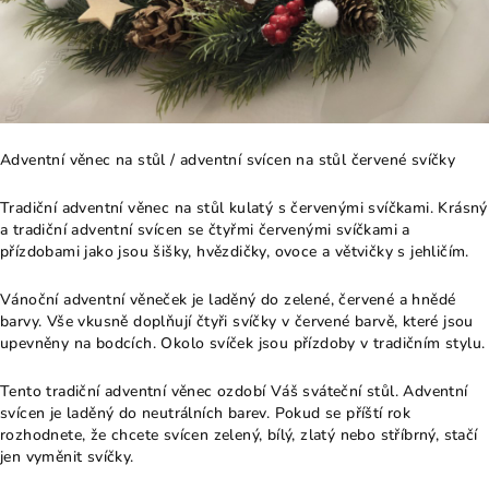
Adventní věnec na stůl / adventní svícen na stůl červené svíčky
Tradiční adventní věnec na stůl kulatý s červenými svíčkami. Krásný
a tradiční adventní svícen se čtyřmi červenými svíčkami a
přízdobami jako jsou šišky, hvězdičky, ovoce a větvičky s jehličím.
Vánoční adventní věneček je laděný do zelené, červené a hnědé
barvy. Vše vkusně doplňují čtyři svíčky v červené barvě, které jsou
upevněny na bodcích. Okolo svíček jsou přízdoby v tradičním stylu.
Tento tradiční adventní věnec ozdobí Váš sváteční stůl. Adventní
svícen je laděný do neutrálních barev. Pokud se příští rok
rozhodnete, že chcete svícen zelený, bílý, zlatý nebo stříbrný, stačí
jen vyměnit svíčky.