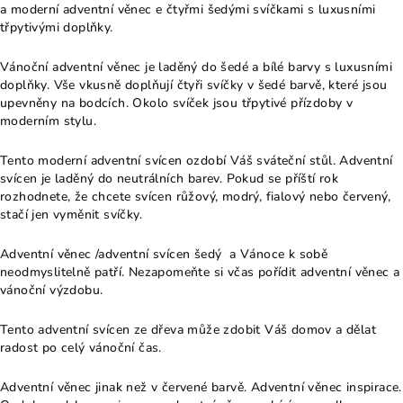
a moderní adventní věnec e čtyřmi šedými svíčkami s luxusními
třpytivými doplňky.
Vánoční adventní věnec je laděný do šedé a bílé barvy s luxusními
doplňky. Vše vkusně doplňují čtyři svíčky v šedé barvě, které jsou
upevněny na bodcích. Okolo svíček jsou třpytivé přízdoby v
moderním stylu.
Tento moderní adventní svícen ozdobí Váš sváteční stůl. Adventní
svícen je laděný do neutrálních barev. Pokud se příští rok
rozhodnete, že chcete svícen růžový, modrý, fialový nebo červený,
stačí jen vyměnit svíčky.
Adventní věnec /adventní svícen šedý a Vánoce k sobě
neodmyslitelně patří. Nezapomeňte si včas pořídit adventní věnec a
vánoční výzdobu.
Tento adventní svícen ze dřeva může zdobit Váš domov a dělat
radost po celý vánoční čas.
Adventní věnec jinak než v červené barvě. Adventní věnec inspirace.