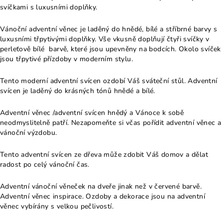
svíčkami s luxusními doplňky.
Vánoční adventní věnec je laděný do hnědé, bílé a stříbrné barvy s
luxusními třpytivými doplňky. Vše vkusně doplňují čtyři svíčky v
perleťově bílé barvě, které jsou upevněny na bodcích. Okolo svíček
jsou třpytivé přízdoby v moderním stylu.
Tento moderní adventní svícen ozdobí Váš sváteční stůl. Adventní
svícen je laděný do krásných tónů hnědé a bílé.
Adventní věnec /adventní svícen hnědý a Vánoce k sobě
neodmyslitelně patří. Nezapomeňte si včas pořídit adventní věnec a
vánoční výzdobu.
Tento adventní svícen ze dřeva může zdobit Váš domov a dělat
radost po celý vánoční čas.
Adventní vánoční věneček na dveře jinak než v červené barvě.
Adventní věnec inspirace. Ozdoby a dekorace jsou na adventní
věnec vybírány s velkou pečlivostí.