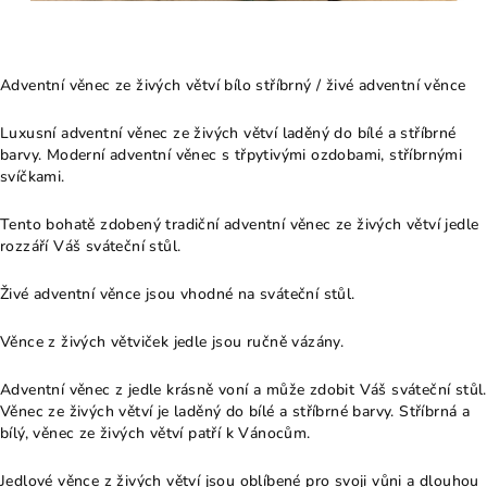
Adventní věnec ze živých větví bílo stříbrný / živé adventní věnce
Luxusní adventní věnec ze živých větví laděný do bílé a stříbrné
barvy. Moderní adventní věnec s třpytivými ozdobami, stříbrnými
svíčkami.
Tento bohatě zdobený tradiční adventní věnec ze živých větví jedle
rozzáří Váš sváteční stůl.
Živé adventní věnce jsou vhodné na sváteční stůl.
Věnce z živých větviček jedle jsou ručně vázány.
Adventní věnec z jedle krásně voní a může zdobit Váš sváteční stůl.
Věnec ze živých větví je laděný do bílé a stříbrné barvy. Stříbrná a
bílý, věnec ze živých větví patří k Vánocům.
Jedlové věnce z živých větví jsou oblíbené pro svoji vůni a dlouhou