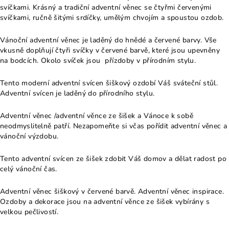
svíčkami. Krásný a tradiční adventní věnec se čtyřmi červenými
svíčkami, ručně šitými srdíčky, umělým chvojím a spoustou ozdob.
Vánoční adventní věnec je laděný do hnědé a červené barvy. Vše
vkusně doplňují čtyři svíčky v červené barvě, které jsou upevněny
na bodcích. Okolo svíček jsou přízdoby v přírodním stylu.
Tento moderní adventní svícen šiškový ozdobí Váš sváteční stůl.
Adventní svícen je laděný do přírodního stylu.
Adventní věnec /adventní věnce ze šišek a Vánoce k sobě
neodmyslitelně patří. Nezapomeňte si včas pořídit adventní věnec a
vánoční výzdobu.
Tento adventní svícen ze šišek zdobit Váš domov a dělat radost po
celý vánoční čas.
Adventní věnec šiškový v červené barvě. Adventní věnec inspirace.
Ozdoby a dekorace jsou na adventní věnce ze šišek vybírány s
velkou pečlivostí.