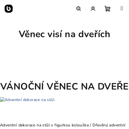
Přejít
na
obsah
Nákupn
Hledat
Přihlášení
Věnec visí na dveřích
košík
VÁNOČNÍ VĚNEC NA DVEŘE
Adventní dekorace na stůl s figurkou kolouška / Dřevěný adventní