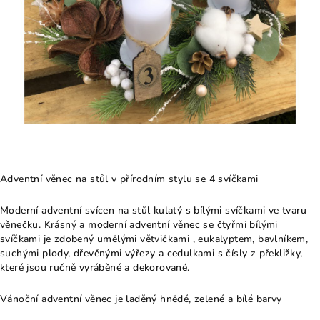
Adventní věnec na stůl v přírodním stylu se 4 svíčkami
Moderní adventní svícen na stůl kulatý s bílými svíčkami ve tvaru
věnečku. Krásný a moderní adventní věnec se čtyřmi bílými
svíčkami je zdobený umělými větvičkami , eukalyptem, bavlníkem,
suchými plody, dřevěnými výřezy a cedulkami s čísly z překližky,
které jsou ručně vyráběné a dekorované.
Vánoční adventní věnec je laděný hnědé, zelené a bílé barvy