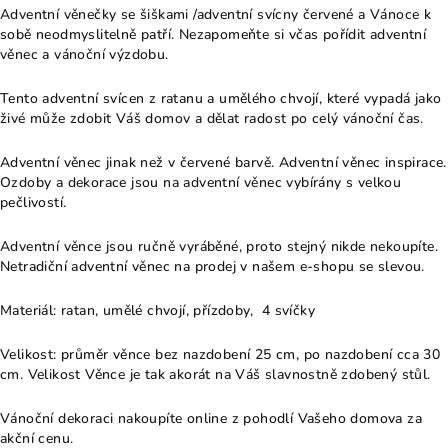
Adventní věnečky se šiškami /adventní svícny červené a Vánoce k
sobě neodmyslitelně patří. Nezapomeňte si včas pořídit adventní
věnec a vánoční výzdobu.
Tento adventní svícen z ratanu a umělého chvojí, které vypadá jako
živé může zdobit Váš domov a dělat radost po celý vánoční čas.
Adventní věnec jinak než v červené barvě. Adventní věnec inspirace.
Ozdoby a dekorace jsou na adventní věnec vybírány s velkou
pečlivostí.
Adventní věnce jsou ručně vyráběné, proto stejný nikde nekoupíte.
Netradiční adventní věnec na prodej v našem e-shopu se slevou.
Materiál: ratan, umělé chvojí, přízdoby, 4 svíčky
Velikost: průměr věnce bez nazdobení 25 cm, po nazdobení cca 30
cm. Velikost Věnce je tak akorát na Váš slavnostně zdobený stůl.
Vánoční dekoraci nakoupíte online z pohodlí Vašeho domova za
akční cenu.