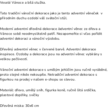
Veselé Vánoce a bílá stužka.
Tato tradiční vánoční dekorace jako je tento adventní věneček v
přírodním duchu ozdobí váš sváteční stůl.
Moderní adventní dřevěná dekorace /adventní věnec ze dřeva a
Vánoce sobě neodmyslitelně patří. Nezapomeňte si včas pořídit
adventní dekoraci a vánoční výzdobu.
Dřevěný adventní věnec v červené barvě. Adventní dekorace
inspirace. Ozdoby a dekorace jsou na adventní věnec vybírány s
velkou pečlivostí.
Vánoční adventní dekorace s umělým jehličím jsou ručně vyráběné,
proto stejné nikde nekoupíte. Netradiční adventní dekorace s
figurkou na prodej v našem e-shopu se slevou.
Materiál: dřevo, umělý sníh, figurka koně, ručně šitá srdíčka,
plastové doplňky, svíčky
Dřevěná miska: 30x6 cm