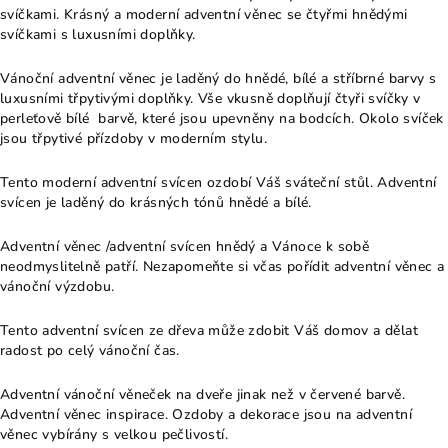
svíčkami. Krásný a moderní adventní věnec se čtyřmi hnědými
svíčkami s luxusními doplňky.
Vánoční adventní věnec je laděný do hnědé, bílé a stříbrné barvy s
luxusními třpytivými doplňky. Vše vkusně doplňují čtyři svíčky v
perleťově bílé barvě, které jsou upevněny na bodcích. Okolo svíček
jsou třpytivé přízdoby v moderním stylu.
Tento moderní adventní svícen ozdobí Váš sváteční stůl. Adventní
svícen je laděný do krásných tónů hnědé a bílé.
Adventní věnec /adventní svícen hnědý a Vánoce k sobě
neodmyslitelně patří. Nezapomeňte si včas pořídit adventní věnec a
vánoční výzdobu.
Tento adventní svícen ze dřeva může zdobit Váš domov a dělat
radost po celý vánoční čas.
Adventní vánoční věneček na dveře jinak než v červené barvě.
Adventní věnec inspirace. Ozdoby a dekorace jsou na adventní
věnec vybírány s velkou pečlivostí.