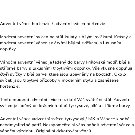
Adventní věnec hortenzie / adventní svícen hortenzie
Moderní adventní svícen na stůl kulatý s bílými svíčkami. Krásný a
moderní adventní věnec se čtyřmi bílými svíčkami s luxusními
doplňky.
Vánoční adventní věnec je laděný do barvy královská modř, bílé a
stříbrné barvy s luxusními třpytivými doplňky. Vše vkusně doplňují
čtyři svíčky v bílé barvě, které jsou upevněny na bodcích. Okolo
svíček jsou třpytivé přízdoby v moderním stylu a zasněžené
hortenzie.
Tento moderní adventní svícen ozdobí Váš sváteční stůl. Adventní
svícen je laděný do krásných tónů tyrkysové, bílé a stříbrné barvy.
Adventní věnec /adventní svícen tyrkysový / bílý a Vánoce k sobě
neodmyslitelně patří. Nezapomeňte si včas pořídit adventní věnec a
vánoční výzdobu. Originální dekorování věnců.