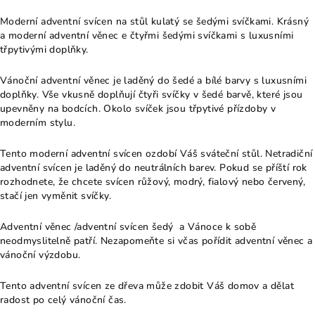
Moderní adventní svícen na stůl kulatý se šedými svíčkami. Krásný
a moderní adventní věnec e čtyřmi šedými svíčkami s luxusními
třpytivými doplňky.
Vánoční adventní věnec je laděný do šedé a bílé barvy s luxusními
doplňky. Vše vkusně doplňují čtyři svíčky v šedé barvě, které jsou
upevněny na bodcích. Okolo svíček jsou třpytivé přízdoby v
moderním stylu.
Tento moderní adventní svícen ozdobí Váš sváteční stůl. Netradiční
adventní svícen je laděný do neutrálních barev. Pokud se příští rok
rozhodnete, že chcete svícen růžový, modrý, fialový nebo červený,
stačí jen vyměnit svíčky.
Adventní věnec /adventní svícen šedý a Vánoce k sobě
neodmyslitelně patří. Nezapomeňte si včas pořídit adventní věnec a
vánoční výzdobu.
Tento adventní svícen ze dřeva může zdobit Váš domov a dělat
radost po celý vánoční čas.