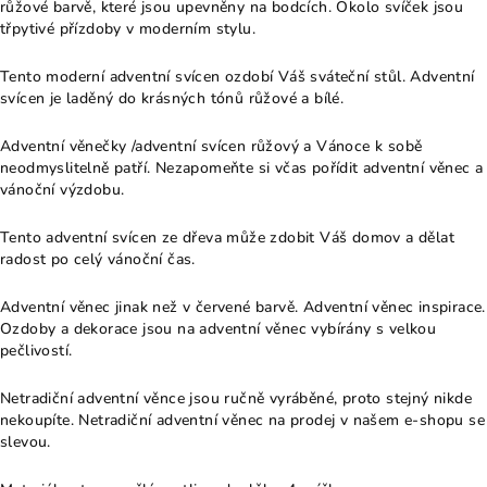
růžové barvě, které jsou upevněny na bodcích. Okolo svíček jsou
třpytivé přízdoby v moderním stylu.
Tento moderní adventní svícen ozdobí Váš sváteční stůl. Adventní
svícen je laděný do krásných tónů růžové a bílé.
Adventní věnečky /adventní svícen růžový a Vánoce k sobě
neodmyslitelně patří. Nezapomeňte si včas pořídit adventní věnec a
vánoční výzdobu.
Tento adventní svícen ze dřeva může zdobit Váš domov a dělat
radost po celý vánoční čas.
Adventní věnec jinak než v červené barvě. Adventní věnec inspirace.
Ozdoby a dekorace jsou na adventní věnec vybírány s velkou
pečlivostí.
Netradiční adventní věnce jsou ručně vyráběné, proto stejný nikde
nekoupíte. Netradiční adventní věnec na prodej v našem e-shopu se
slevou.