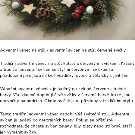
Adventní věnec na stůl / adventní svícen na stůl červené svíčky
Tradiční adventní věnec na stůl kulatý s červenými svíčkami. Krásný
a tradiční adventní svícen se čtyřmi červenými svíčkami a
přízdobami jako jsou šišky, hvězdičky, ovoce a větvičky s jehličím.
Vánoční adventní věneček je laděný do zelené, červené a hnědé
barvy. Vše vkusně doplňují čtyři svíčky v červené barvě, které jsou
upevněny na bodcích. Okolo svíček jsou přízdoby v tradičním stylu.
Tento tradiční adventní věnec ozdobí Váš sváteční stůl. Adventní
svícen je laděný do neutrálních barev. Pokud se příští rok
rozhodnete, že chcete svícen zelený, bílý, zlatý nebo stříbrný, stačí
jen vyměnit svíčky.