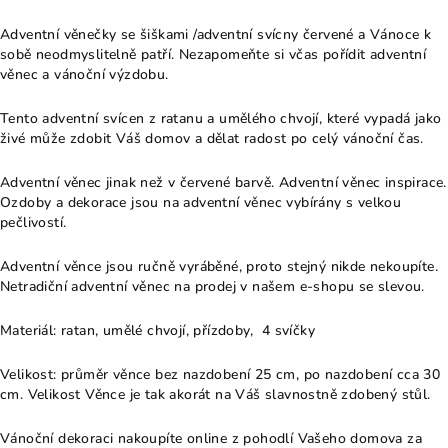
Adventní věnečky se šiškami /adventní svícny červené a Vánoce k
sobě neodmyslitelně patří. Nezapomeňte si včas pořídit adventní
věnec a vánoční výzdobu.
Tento adventní svícen z ratanu a umělého chvojí, které vypadá jako
živé může zdobit Váš domov a dělat radost po celý vánoční čas.
Adventní věnec jinak než v červené barvě. Adventní věnec inspirace.
Ozdoby a dekorace jsou na adventní věnec vybírány s velkou
pečlivostí.
Adventní věnce jsou ručně vyráběné, proto stejný nikde nekoupíte.
Netradiční adventní věnec na prodej v našem e-shopu se slevou.
Materiál: ratan, umělé chvojí, přízdoby, 4 svíčky
Velikost: průměr věnce bez nazdobení 25 cm, po nazdobení cca 30
cm. Velikost Věnce je tak akorát na Váš slavnostně zdobený stůl.
Vánoční dekoraci nakoupíte online z pohodlí Vašeho domova za