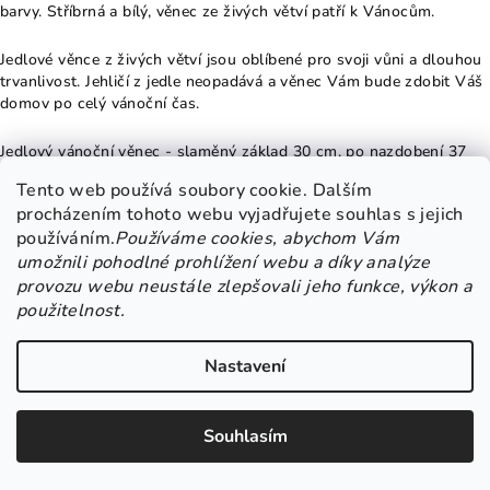
barvy. Stříbrná a bílý, věnec ze živých větví patří k Vánocům.
Jedlové věnce z živých větví jsou oblíbené pro svoji vůni a dlouhou
trvanlivost. Jehličí z jedle neopadává a věnec Vám bude zdobit Váš
domov po celý vánoční čas.
Jedlový vánoční věnec - slaměný základ 30 cm, po nazdobení 37
cm. Chcete si užít opravdové a voňavé Vánoce? Určitě si kupte
Tento web používá soubory cookie. Dalším
tento krásný přírodní věnec ze živých větviček jedle Nobilis. Tato
procházením tohoto webu vyjadřujete souhlas s jejich
dánská jedle je velmi oblíbená pro svoji hustotu jehličí a tomu, že
používáním.
Používáme cookies, abychom Vám
nepíchá a neopadává.
umožnili pohodlné prohlížení webu a díky analýze
provozu webu neustále zlepšovali jeho funkce, výkon a
Věnec z dánské jedle - jehličí je jemné a nepíchá. Věnec je zdobený
použitelnost.
sušeným pomerančem, okrasnou trávou a hvězdičkami z překližky.
Svíčky jsou na bodcích.
Nastavení
POZOR: Nenechávejte hořet bez dozoru. Hrozí nebezpečí požáru.
Souhlasím
Jedlov
ý korpus pro výrobu adventní věnců k další dekoraci.