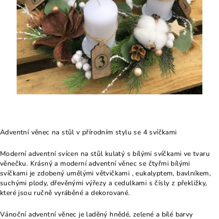
Adventní věnec na stůl v přírodním stylu se 4 svíčkami
Moderní adventní svícen na stůl kulatý s bílými svíčkami ve tvaru
věnečku. Krásný a moderní adventní věnec se čtyřmi bílými
svíčkami je zdobený umělými větvičkami , eukalyptem, bavlníkem,
suchými plody, dřevěnými výřezy a cedulkami s čísly z překližky,
které jsou ručně vyráběné a dekorované.
Vánoční adventní věnec je laděný hnědé, zelené a bílé barvy