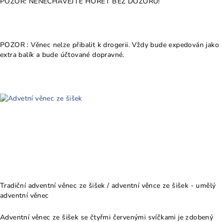
POZOR: NENECHÁVEJTE HOŘET BEZ DOZORU!
POZOR : Věnec nelze přibalit k drogerii. Vždy bude expedován jako
extra balík a bude účtované dopravné.
Tradiční adventní věnec ze šišek / adventní věnce ze šišek - umělý
adventní věnec
Adventní věnec ze šišek se čtyřmi červenými svíčkami je zdobený