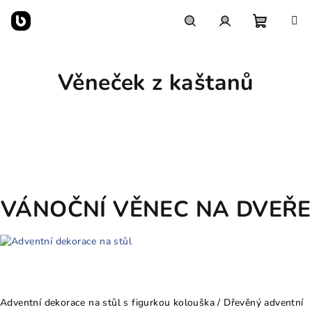
Přejít
na
obsah
Nákupn
Hledat
Přihlášení
Věneček z kaštanů
košík
VÁNOČNÍ VĚNEC NA DVEŘE
Adventní dekorace na stůl s figurkou kolouška / Dřevěný adventní