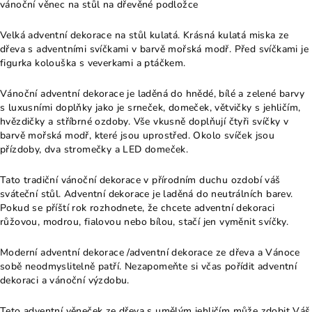
vánoční věnec na stůl na dřevěné podložce
Velká adventní dekorace na stůl kulatá. Krásná kulatá miska ze
dřeva s adventními svíčkami v barvě mořská modř. Před svíčkami je
figurka kolouška s veverkami a ptáčkem.
Vánoční adventní dekorace je laděná do hnědé, bílé a zelené barvy
s luxusními doplňky jako je srneček, domeček, větvičky s jehličím,
hvězdičky a stříbrné ozdoby. Vše vkusně doplňují čtyři svíčky v
barvě mořská modř, které jsou uprostřed. Okolo svíček jsou
přízdoby, dva stromečky a LED domeček.
Tato tradiční vánoční dekorace v přírodním duchu ozdobí váš
sváteční stůl. Adventní dekorace je laděná do neutrálních barev.
Pokud se příští rok rozhodnete, že chcete adventní dekoraci
růžovou, modrou, fialovou nebo bílou, stačí jen vyměnit svíčky.
Moderní adventní dekorace /adventní dekorace ze dřeva a Vánoce
sobě neodmyslitelně patří. Nezapomeňte si včas pořídit adventní
dekoraci a vánoční výzdobu.
Teto adventní věneček ze dřeva s umělým jehličím může zdobit Váš