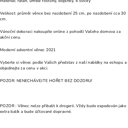
Materiál: ratan, umělé rostliny, doplňky, 4 svíčky
Velikost: průměr věnce bez nazdobení 25 cm, po nazdobení cca 30
cm.
Vánoční dekoraci nakoupíte online z pohodlí Vašeho domova za
akční cenu.
Moderní adventní věnec 2021
Vyberte si věnec podle Vašich představ z naší nabídky na eshopu a
objednejte za cenu v akci.
POZOR: NENECHÁVEJTE HOŘET BEZ DOZORU!
POZOR : Věnec nelze přibalit k drogerii. Vždy bude expedován jako
extra balík a bude účtované dopravné.