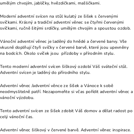
umělým chvojím, jablíčky, hvězdičkami, mašličkami.
Moderní adventní svícen na stůl kulatý ze šišek s červenými
svíčkami. Krásný a tradiční adventní věnec se čtyřmi červenými
svíčkami, ručně šitými srdíčky, umělým chvojím a spoustou ozdob.
Vánoční adventní věnec je laděný do hnědé a červené barvy. Vše
vkusně doplňují čtyři svíčky v červené barvě, které jsou upevněny
na bodcích. Okolo svíček jsou přízdoby v přírodním stylu.
Tento moderní adventní svícen šiškový ozdobí Váš sváteční stůl.
Adventní svícen je laděný do přírodního stylu.
Adventní věnec /adventní věnce ze šišek a Vánoce k sobě
neodmyslitelně patří. Nezapomeňte si včas pořídit adventní věnec a
vánoční výzdobu.
Tento adventní svícen ze šišek zdobit Váš domov a dělat radost po
celý vánoční čas.
Adventní věnec šiškový v červené barvě. Adventní věnec inspirace.