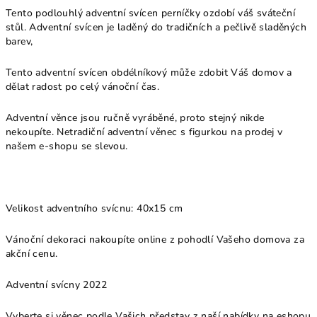
Tento podlouhlý adventní svícen perníčky ozdobí váš sváteční
stůl. Adventní svícen je laděný do tradičních a pečlivě sladěných
barev,
Tento adventní svícen obdélníkový může zdobit Váš domov a
dělat radost po celý vánoční čas.
Adventní věnce jsou ručně vyráběné, proto stejný nikde
nekoupíte. Netradiční adventní věnec s figurkou na prodej v
našem e-shopu se slevou.
Velikost adventního svícnu: 40x15 cm
Vánoční dekoraci nakoupíte online z pohodlí Vašeho domova za
akční cenu.
Adventní svícny 2022
Vyberte si věnec podle Vašich představ z naší nabídky na eshopu