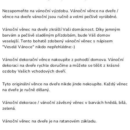
Nezapomeňte na vánoční výzdobu. Vánoční věnce na dveře /
věnce na dveře vánoční jsou ručně a velmi pečlivě vyráběné.
Vánoční věnec na dveře zkrášlí Vaši domácnost. Díky jemným
barvám a pečlivě sladěným přízdobám, bude Váš domov
veselejší. Tento bohatě zdobený vánoční věnec s nápisem
"Veselé Vánoce" nikdo nepřehlédne:-)
Vánoční dekorační věnce nakoupíte z pohodlí domova. Vánoční
dekoraci na dveře rychle doručíme a můžete se těšit z krásné
ozdoby Vašich vchodových dveří.
Tyto originální věnce na dveře nikde jinde nekoupíte. Každý věnec
na dveře je ručně dělaný.
Vánoční dekorace / vánoční závěsný věnec v barvách hnědá, bílá,
zelená.
Vánoční věnec na dveře je na ratanovém základu.