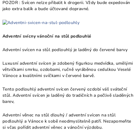
POZOR : Svícen nelze přibalit k drogerii. Vždy bude expedován
jako extra balík a bude účtované dopravné.
Adventní svícny vánoční na stůl podlouhlé
Adventní svícen na stůl podlouhlý je laděný do červené barvy
Luxusní adventní svícen je zdobený figurkou medvídka, umělými
větvičkami smrku, ozdobami, ručně vyráběnou cedulkou Veselé
Vánoce a kvalitními svíčkami v červené barvě.
Tento podlouhlý adventní svícen červený ozdobí váš sváteční
stůl. Adventní svícen je laděný do tradičních a pečlivě sladěných
barev,
Adventní věnec na stůl dlouhý / adventní svícen na stůl
podlouhlý a Vánoce k sobě neodmyslitelně patří. Nezapomeňte
si včas pořídit adventní věnec a vánoční výzdobu.