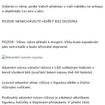
Vyberte si věnec podle Vašich představ z naší nabídky na eshopu
a objednejte za cenu v akci.
POZOR: NENECHÁVEJTE HOŘET BEZ DOZORU!
POZOR : Věnec nelze přibalit k drogerii. Vždy bude expedován
jako extra balík a bude účtované dopravné.
Adventní svícny vánoční růžový s LED světelným řetězem v
barvě studená bílá (součástí balení nejsou dvě AA baterie).
Luxusní adventní věnec růžový s figurkou dítěte a čtyřmi
růžovými svíčkami.
Podlouhlý adventní svícen růžový je zdobený větvičkami,
figurkou holčičky a třpytivými přízdobami. V přední části