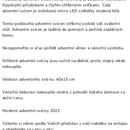
třpytivými přízdobami a čtyřmi stříbrnými svíčkami. Celý
adventní svícen je ozdobený micro LED světélky studená bílá.
Tento podlouhlý adventní svícen stříbrný ozdobí váš sváteční
stůl. Adventní svícen je laděný do jemných a pečlivě sladěných
barev,
Nezapomeňte si včas pořídit adventní věnec a vánoční výzdobu.
Stříbrné adventní svícny jsou ručně vyráběné, proto stejný nikde
nekoupíte.
Velikost adventního svícnu: 40x15 cm
Vánoční dekoraci nakoupíte online z pohodlí Vašeho domova za
akční cenu.
Moderní adventní svícny 2022
Vyberte si věnec podle Vašich představ z naší nabídky na eshopu
a objednejte za cenu v akci.