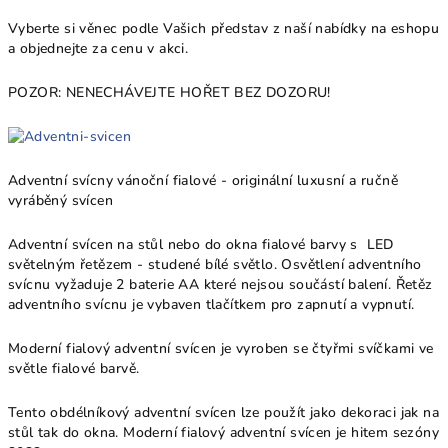
Vyberte si věnec podle Vašich představ z naší nabídky na eshopu
a objednejte za cenu v akci.
POZOR: NENECHÁVEJTE HOŘET BEZ DOZORU!
Adventní svícny vánoční fialové - originální luxusní a ručně
vyráběný svícen
Adventní svícen na stůl nebo do okna fialové barvy s LED
světelným řetězem - studené bílé světlo. Osvětlení adventního
svícnu vyžaduje 2 baterie AA které nejsou součástí balení. Řetěz
adventního svícnu je vybaven tlačítkem pro zapnutí a vypnutí.
Moderní fialový adventní svícen je vyroben se čtyřmi svíčkami ve
světle fialové barvě.
Tento obdélníkový adventní svícen lze použít jako dekoraci jak na
stůl tak do okna. Moderní fialový adventní svícen je hitem sezóny