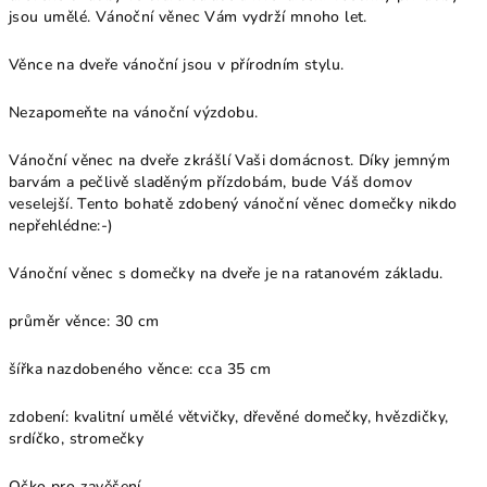
jsou umělé. Vánoční věnec Vám vydrží mnoho let.
Věnce na dveře vánoční jsou v přírodním stylu.
Nezapomeňte na vánoční výzdobu.
Vánoční věnec na dveře zkrášlí Vaši domácnost. Díky jemným
barvám a pečlivě sladěným přízdobám, bude Váš domov
veselejší. Tento bohatě zdobený vánoční věnec domečky nikdo
nepřehlédne:-)
Vánoční věnec s domečky na dveře je na ratanovém základu.
průměr věnce: 30 cm
šířka nazdobeného věnce: cca 35 cm
zdobení: kvalitní umělé větvičky, dřevěné domečky, hvězdičky,
srdíčko, stromečky
Očko pro zavěšení