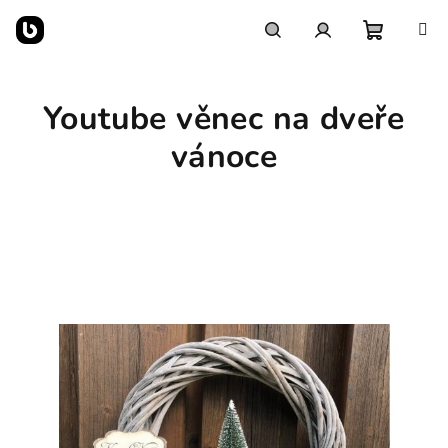
Přejít
na
obsah
Nákupn
Hledat
Přihlášení
Youtube věnec na dveře
košík
vánoce