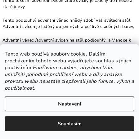
Tento luxusní adventní svícen zlaté svíčky je laděný do hnědé a
zlaté barvy.
Tento podlouhlý adventní věnec hnědý zdobí váš sváteční stůl.
Adventní svícen je laděný do jemných a pečlivě sladěných barev,
Adventní věnec /adventní svícen na stůl podlouhlý a Vánoce k
sobě neodmyslitelně patří. Nezapomeňte si včas pořídit adventní
věnec a vánoční výzdobu.
Tento web používá soubory cookie. Dalším
procházením tohoto webu vyjadřujete souhlas s jejich
Tento adventní svícen obdélníkový může zdobit Váš domov a
používáním.
Používáme cookies, abychom Vám
dělat radost po celý vánoční čas.
umožnili pohodlné prohlížení webu a díky analýze
provozu webu neustále zlepšovali jeho funkce, výkon a
Adventní věnec jinak než v červené barvě. Adventní věnec
použitelnost.
inspirace. Ozdoby a dekorace jsou na adventní věnec vybírány s
velkou pečlivostí.
Nastavení
Adventní věnce jsou ručně vyráběné, proto stejný nikde
nekoupíte. Netradiční adventní věnec s figurkou na prodej v
Souhlasím
našem e-shopu se slevou.
Velikost adventního svícnu: 40x15 cm