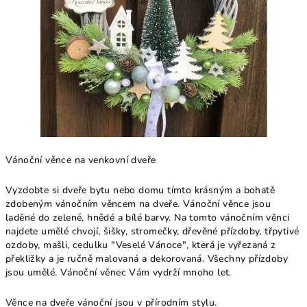
Vánoční věnce na venkovní dveře
Vyzdobte si dveře bytu nebo domu tímto krásným a bohatě
zdobeným vánočním věncem na dveře. Vánoční věnce jsou
laděné do zelené, hnědé a bílé barvy. Na tomto vánočním věnci
najdete umělé chvojí, šišky, stromečky, dřevěné přízdoby, třpytivé
ozdoby, mašli, cedulku "Veselé Vánoce", která je vyřezaná z
překližky a je ručně malovaná a dekorovaná. Všechny přízdoby
jsou umělé. Vánoční věnec Vám vydrží mnoho let.
Věnce na dveře vánoční jsou v přírodním stylu.