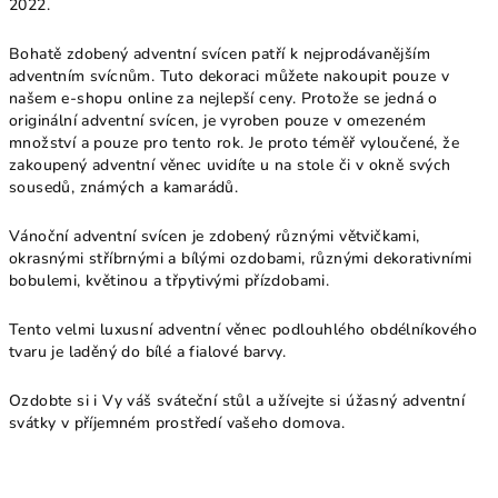
2022.
Bohatě zdobený adventní svícen patří k nejprodávanějším
adventním svícnům. Tuto dekoraci můžete nakoupit pouze v
našem e-shopu online za nejlepší ceny. Protože se jedná o
originální adventní svícen, je vyroben pouze v omezeném
množství a pouze pro tento rok. Je proto téměř vyloučené, že
zakoupený adventní věnec uvidíte u na stole či v okně svých
sousedů, známých a kamarádů.
Vánoční adventní svícen je zdobený různými větvičkami,
okrasnými stříbrnými a bílými ozdobami, různými dekorativními
bobulemi, květinou a třpytivými přízdobami.
Tento velmi luxusní adventní věnec podlouhlého obdélníkového
tvaru je laděný do bílé a fialové barvy.
Ozdobte si i Vy váš sváteční stůl a užívejte si úžasný adventní
svátky v příjemném prostředí vašeho domova.