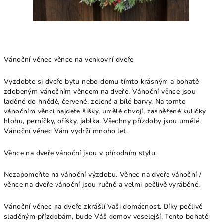
Vánoční věnec věnce na venkovní dveře
Vyzdobte si dveře bytu nebo domu tímto krásným a bohatě
zdobeným vánočním věncem na dveře. Vánoční věnce jsou
laděné do hnědé, červené, zelené a bílé barvy. Na tomto
vánočním věnci najdete šišky, umělé chvojí, zasněžené kuličky
hlohu, perníčky, oříšky, jablka. Všechny přízdoby jsou umělé.
Vánoční věnec Vám vydrží mnoho let.
Věnce na dveře vánoční jsou v přírodním stylu.
Nezapomeňte na vánoční výzdobu. Věnec na dveře vánoční /
věnce na dveře vánoční jsou ručně a velmi pečlivě vyráběné.
Vánoční věnec na dveře zkrášlí Vaši domácnost. Díky pečlivě
sladěným přízdobám, bude Váš domov veselejší. Tento bohatě