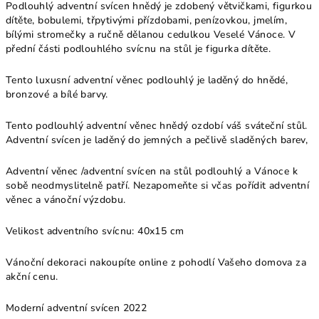
Podlouhlý adventní svícen hnědý je zdobený větvičkami, figurkou
dítěte, bobulemi, třpytivými přízdobami, penízovkou, jmelím,
bílými stromečky a ručně dělanou cedulkou Veselé Vánoce. V
přední části podlouhlého svícnu na stůl je figurka dítěte.
Tento luxusní adventní věnec podlouhlý je laděný do hnědé,
bronzové a bílé barvy.
Tento podlouhlý adventní věnec hnědý ozdobí váš sváteční stůl.
Adventní svícen je laděný do jemných a pečlivě sladěných barev,
Adventní věnec /adventní svícen na stůl podlouhlý a Vánoce k
sobě neodmyslitelně patří. Nezapomeňte si včas pořídit adventní
věnec a vánoční výzdobu.
Velikost adventního svícnu: 40x15 cm
Vánoční dekoraci nakoupíte online z pohodlí Vašeho domova za
akční cenu.
Moderní adventní svícen 2022