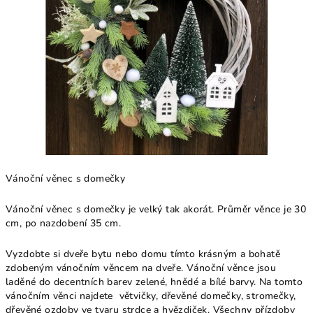
Vánoční věnec s domečky
Vánoční věnec s domečky je velký tak akorát. Průměr věnce je 30
cm, po nazdobení 35 cm.
Vyzdobte si dveře bytu nebo domu tímto krásným a bohatě
zdobeným vánočním věncem na dveře. Vánoční věnce jsou
laděné do decentních barev zelené, hnědé a bílé barvy. Na tomto
vánočním věnci najdete větvičky, dřevěné domečky, stromečky,
dřevěné ozdoby ve tvaru strdce a hvězdiček. Všechny přízdoby