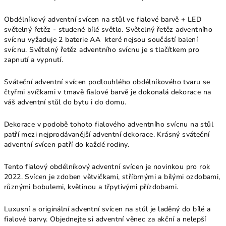
Obdélníkový adventní svícen na stůl ve fialové barvě + LED
světelný řetěz - studené bílé světlo. Světelný řetěz adventního
svícnu vyžaduje 2 baterie AA které nejsou součástí balení
svícnu. Světelný řetěz adventního svícnu je s tlačítkem pro
zapnutí a vypnutí.
Sváteční adventní svícen podlouhlého obdélníkového tvaru se
čtyřmi svíčkami v tmavě fialové barvě je dokonalá dekorace na
váš adventní stůl do bytu i do domu.
Dekorace v podobě tohoto fialového adventního svícnu na stůl
patří mezi nejprodávanější adventní dekorace. Krásný sváteční
adventní svícen patří do každé rodiny.
Tento fialový obdélníkový adventní svícen je novinkou pro rok
2022. Svícen je zdoben větvičkami, stříbrnými a bílými ozdobami,
různými bobulemi, květinou a třpytivými přízdobami.
Luxusní a originální adventní svícen na stůl je laděný do bílé a
fialové barvy. Objednejte si adventní věnec za akční a nelepší