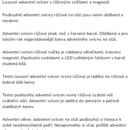
Luxusní adventní svícen s růžovými svíčkami a magnolií.
Podlouhlé adventní svícny růžové na stůl jsou velmi oblíbené a
moderní.
Adventní svícen růžový jinak, než v červené barvě. Oblíbená a pro
letošní rok nejprodávanější barva adventního svícnu na stůl.
Adventní svícen růžové svíčky je zdobený větvičkami, krásnou
magnolií, třpytivými ozdobami a LED světelným řetězem v barvě
studená bílá.
Tento luxusní adventní svícen rovný růžový je laděný do růžové a
ledové bílé barvy.
Tento podlouhlý adventní svícen rovný růžový ozdobí váš
sváteční stůl. Adventní svícen je laděný do jemných a pečlivě
sladěných barev,
Adventní věnec /adventní svícen na stůl podlouhlý a Vánoce k
sobě neodmyslitelně patří. Nezapomeňte si včas pořídit adventní