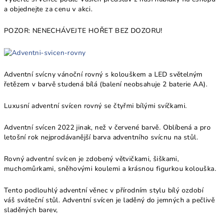
a objednejte za cenu v akci.
POZOR: NENECHÁVEJTE HOŘET BEZ DOZORU!
Adventní svícny vánoční rovný s kolouškem a LED světelným
řetězem v barvě studená bílá (balení neobsahuje 2 baterie AA).
Luxusní adventní svícen rovný se čtyřmi bílými svíčkami.
Adventní svícen 2022 jinak, než v červené barvě. Oblíbená a pro
letošní rok nejprodávanější barva adventního svícnu na stůl.
Rovný adventní svícen je zdobený větvičkami, šiškami,
muchomůrkami, sněhovými koulemi a krásnou figurkou kolouška.
Tento podlouhlý adventní věnec v přírodním stylu bílý ozdobí
váš sváteční stůl. Adventní svícen je laděný do jemných a pečlivě
sladěných barev,