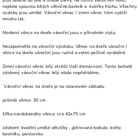
jsou laděné do bílé a hnědé barvy. Na tomto vánočním věnci
najdete spoustu bílých větviček,bavlník a kuličky hlohu. Všechny
ozdoby jsou umělé. Vánoční věnec / zimní věnec Vám vydrží
mnoho let.
Moderní věnce na dveře vánoční jsou v přírodním stylu.
Nezapomeňte na vánoční výzdobu. Věnec na dveře vánoční /
věnce na dveře vánoční jsou ručně a velmi pečlivě vyráběné.
Zimní vánoční věnec bílý zkrášlí Vaši domácnost. Tento bohatě
zdobený vánoční věnec bílý nikdo nepřehlédne..
Vánoční věnec na dveře je na ratanovém základu.
průměr věnce: 30 cm
šířka nazdobeného věnce: cca 42x75 cm
zdobení: kvalitní umělé větvičky , glitrované bobule, květy
bavlníku, penízovka.