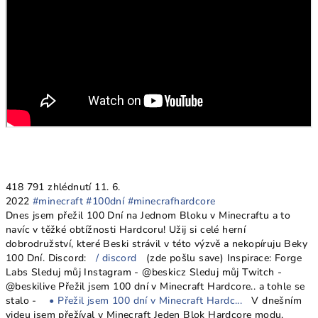
418 791 zhlédnutí
11. 6.
2022
#minecraft
#100dní
#minecrafhardcore
Dnes jsem přežil 100 Dní na Jednom Bloku v Minecraftu a to
navíc v těžké obtížnosti Hardcoru! Užij si celé herní
dobrodružství, které Beski strávil v této výzvě a nekopíruju Beky
100 Dní. Discord:
/ discord
(zde pošlu save) Inspirace: Forge
Labs Sleduj můj Instagram - @beskicz Sleduj můj Twitch -
@beskilive Přežil jsem 100 dní v Minecraft Hardcore.. a tohle se
stalo -
• Přežil jsem 100 dní v Minecraft Hardc...
V dnešním
videu jsem přežíval v Minecraft Jeden Blok Hardcore modu,