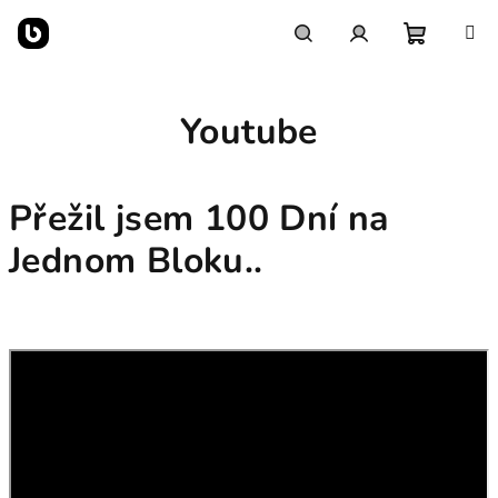
Přejít
na
obsah
Nákupn
Hledat
Přihlášení
Youtube
košík
Přežil jsem 100 Dní na
Jednom Bloku..