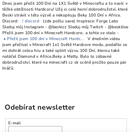
Dnes jsem přežil 100 Dní na 1X1 Světě v Minecraftu a to navíc v
těžké obtížnosti Hardcoru! Užij si celé herní dobrodružství, které
Beski strávil v této výzvě a nekopíruju Beky 100 Dní v Africe.
Discord:
/ discord
(zde pošlu save) Inspirace: Forge Labs
Sleduj můj Instagram - @beskicz Sleduj můj Twitch - @beskilive
Přežil jsem 100 dní v Minecraft Hardcore.. a tohle se stalo -
• Přežil jsem 100 dní v Minecraft Hardc...
V dnešním videu
jsem přežíval v Minecraft 1x1 Světě Hardcore modu, podařilo se
mi dohrát celou hru a také splnit výzvu 100 Dní, kterou také
natáčel Diamond v Africe,Beky a Matty. Bylo to zábavné
dobrodružství, které na minecraft cz sk scéně prožilo pouze pár
hráčů.
Odebírat newsletter
E-mail