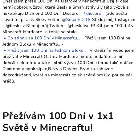
Dnes jsem přežil 100 Dní na Ostrově v Minecraftu! Užij si celé
herní dobrodružství, které Beski a Sman strávili v této výzvě a
nekopíruju Diamond 100 Dní. Discord:
/ discord
(zde pošlu
save) Inspirace: Skies Editor:
@SmanEDITS
Sleduj můj Instagram
- @beskicz Sleduj můj Twitch - @beskilive Přežil jsem 100 dní v
Minecraft Hardcore.. a tohle se stalo -
• Co stihnu za 100 Dní v Minecraftu…
Přežil jsem 100 Dní na
Jednom Bloku v Minecraftu.. -
• Přežil jsem 100 Dní na Jednom Bloku..
V dnešním videu jsem
přežíval v Minecraft Ostrov Hardcore modu, podařilo se mi
dohrát celou hru a také splnit výzvu 100 Dní, kterou také natáčel
Diamond v apokalipse,Beky a Dareos. Bylo to zábavné
dobrodružství, které na minecraft cz sk scéně prožilo pouze pár
hráčů.
Přežívám 100 Dní v 1x1
Světě v Minecraftu!