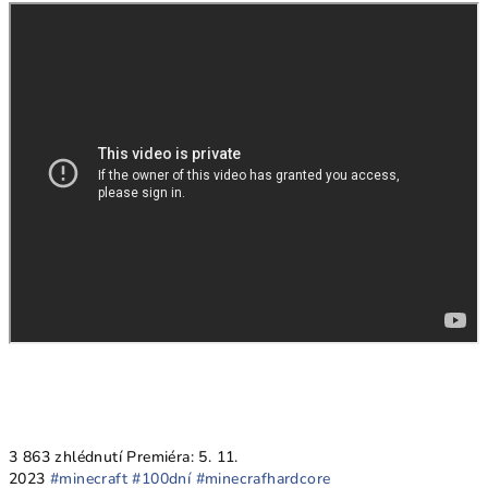
3 863 zhlédnutí
Premiéra: 5. 11.
2023
#minecraft
#100dní
#minecrafhardcore