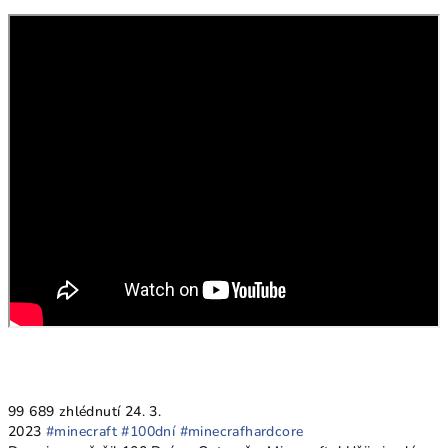
99 689 zhlédnutí
24. 3.
2023
#minecraft
#100dní
#minecrafhardcore