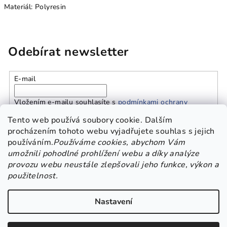
Materiál: Polyresin
Odebírat newsletter
E-mail
Vložením e-mailu souhlasíte s
podmínkami ochrany
osobních údajů
Tento web používá soubory cookie. Dalším
procházením tohoto webu vyjadřujete souhlas s jejich
používáním.
Používáme cookies, abychom Vám
Přihlásit se
umožnili pohodlné prohlížení webu a díky analýze
provozu webu neustále zlepšovali jeho funkce, výkon a
Z
použitelnost.
Platba a doprava
Kontakt
Obchodní podmínky
á
GDPR
p
Nastavení
a
Copyright 2026
Beskisha
. Všechna práva vyhrazena.
Upravit
t
nastavení cookies