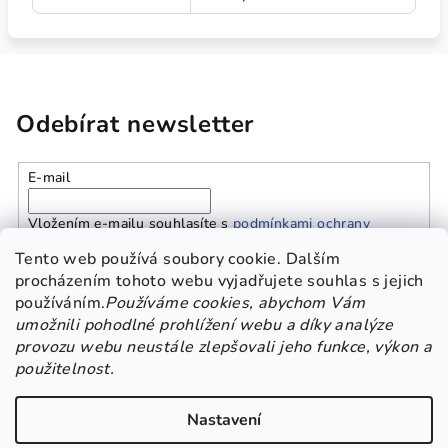
Odebírat newsletter
E-mail
Vložením e-mailu souhlasíte s
podmínkami ochrany
osobních údajů
Tento web používá soubory cookie. Dalším
procházením tohoto webu vyjadřujete souhlas s jejich
používáním.
Používáme cookies, abychom Vám
Přihlásit se
umožnili pohodlné prohlížení webu a díky analýze
provozu webu neustále zlepšovali jeho funkce, výkon a
Z
použitelnost.
Platba a doprava
Kontakt
Obchodní podmínky
á
GDPR
p
Nastavení
a