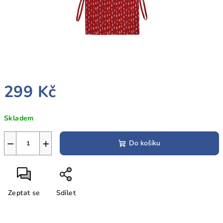
299 Kč
Měrná
Skladem
cena:
−
+
Do košíku
Zeptat se
Sdílet