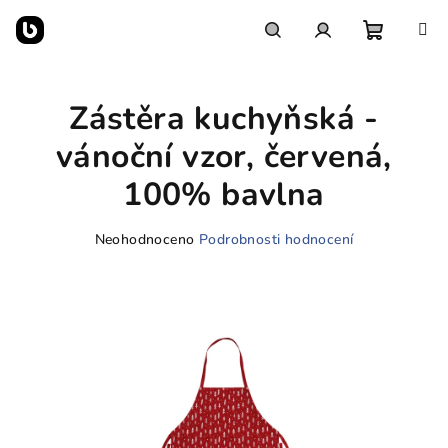
Přejít
na
obsah
Nákupn
Hledat
Přihlášení
Zástěra kuchyňská -
košík
vánoční vzor, červená,
100% bavlna
Průměrné
Neohodnoceno
Podrobnosti hodnocení
hodnocení
produktu
je
0,0
z
5
hvězdiček.