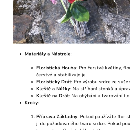
Materiály a Nástroje
:
Floristická Houba
: Pro čerstvé květiny, f
čerstvé a stabilizuje je.
Floristický Drát
: Pro výrobu srdce ze suš
Kleště a Nůžky
: Na stříhání stonků a úpra
Kleště na Drát
: Na ohýbání a tvarování flo
Kroky
:
Příprava Základny
: Pokud používáte floris
ji do požadovaného tvaru srdce. Pokud pou