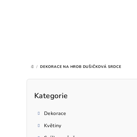
Přejít
na
obsah
/
DEKORACE NA HROB DUŠIČKOVÁ SRDCE
DOMŮ
P
o
Kategorie
Přeskočit
kategorie
s
Dekorace
t
Květiny
r