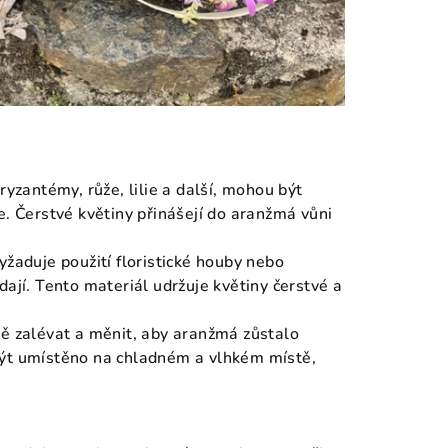
hryzantémy, růže, lilie a další, mohou být
e. Čerstvé květiny přinášejí do aranžmá vůni
vyžaduje použití floristické houby nebo
dají. Tento materiál udržuje květiny čerstvé a
lně zalévat a měnit, aby aranžmá zůstalo
být umístěno na chladném a vlhkém místě,