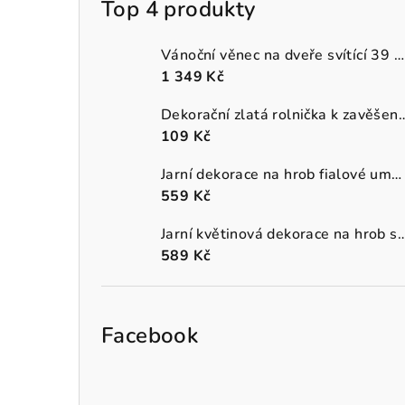
Top 4 produkty
Vánoční věnec na dveře svítící 39 cm
1 349 Kč
Dekorační zlatá rolnička k 
109 Kč
Jarní dekorace na hrob fialové umělé macešky v šedém truhlíku
559 Kč
Jarní květinová dekorace na hrob s oranžo
589 Kč
Facebook