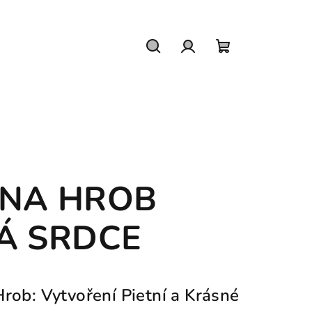
Hledat
Přihlášení
Nákupní
košík
 NA HROB
Á SRDCE
rob: Vytvoření Pietní a Krásné