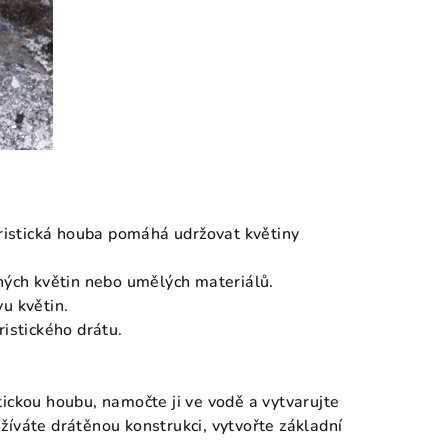
loristická houba pomáhá udržovat květiny
ených květin nebo umělých materiálů.
vu květin.
ristického drátu.
tickou houbu, namočte ji ve vodě a vytvarujte
žíváte drátěnou konstrukci, vytvořte základní