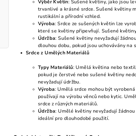
Výběr Květin
: Sušené květiny, jako jsou l
trvanlivé a krásné srdce. Sušené květiny 
rustikální a přírodní vzhled.
Výroba
: Srdce ze sušených květin lze vyro
které se květiny připevňují. Sušené květiny
Údržba
: Sušené květiny nevyžadují žádnou
dlouhou dobu, pokud jsou uchovávány na 
Srdce z Umělých Materiálů
Typy Materiálů
: Umělá květina nebo texti
pokud je čerstvé nebo sušené květiny ned
nevyžadují údržbu.
Výroba
: Umělá srdce mohou být vyrobená z
používají na výrobu věnců nebo kytic. Um
srdce z různých materiálů.
Údržba
: Umělé květiny nevyžadují žádnou
ideální pro dlouhodobé použití.