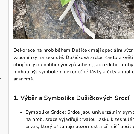
zavěšení 10 cm
Dekorace na hrob během Dušiček mají speciální význa
vzpomínky na zesnulé. Dušičková srdce, často z květ
obojího, jsou oblíbeným způsobem, jak ozdobit hroby 
mohou být symbolem nekonečné lásky a úcty a mohou
vými maceškami
aranžmá.
1.
Výběr a Symbolika Dušičkových Srdcí
Symbolika Srdce
: Srdce jsou univerzálním symb
na hrob, srdce vyjadřují trvalou lásku k zesnul
prvek, který přitahuje pozornost a přináší pocit 