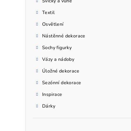
Svíčky a vůně
a
Textil
n
n
Osvětlení
í
Nástěnné dekorace
p
Sochy figurky
a
Vázy a nádoby
n
Úložné dekorace
e
Sezónní dekorace
l
Inspirace
Dárky