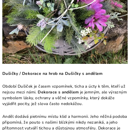
Dušičky / Dekorace na hrob na Dušičky s andělem
Období Dušiček je časem vzpomínek, ticha a úcty k těm, kteří už
nejsou mezi námi.
Dekorace s andělem
je jemným, ale výrazným
symbolem lásky, ochrany a věčné vzpomínky, který dokáže
vyjádřit pocity, jež slova často nedokážou.
Anděl dodává pietnímu místu klid a harmonii. Jeho něžná podoba
připomíná, že pouto s našimi blízkými nikdy nezaniká, a jeho
přítomnost vytváří tichou a důstojnou atmosféru. Dekorace je