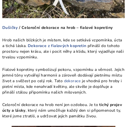
Dušičky
/ Celoroční dekorace na hrob – fialové kopretiny
Hrob našich blízkých je místem, kde se setkává vzpomínka, úcta
a tichá láska.
Dekorace z fialových kopretin
přináší do tohoto
prostoru nejen krásu, ale i pocit něhy a klidu, který vyjadřuje naši
trvalou vzpomínku.
Fialové kopretiny symbolizují pokoru, vzpomínku a věrnost. Jejich
jemné tóny vytvářejí harmonii a zároveň dodávají pietnímu místu
život a svěžest po celý rok. Tato
dekorace
je vhodná pro hroby i
pietní místa, kde nenahradí květiny, ale skvěle je doplňuje a
přináší stálou připomínku našich milovaných.
Celoroční dekorace na hrob není jen ozdobou. Je to
tichý projev
úcty a lásky
, který nám umožňuje každý den si připomenout ty,
které jsme ztratili, a udržovat jejich památku živou.