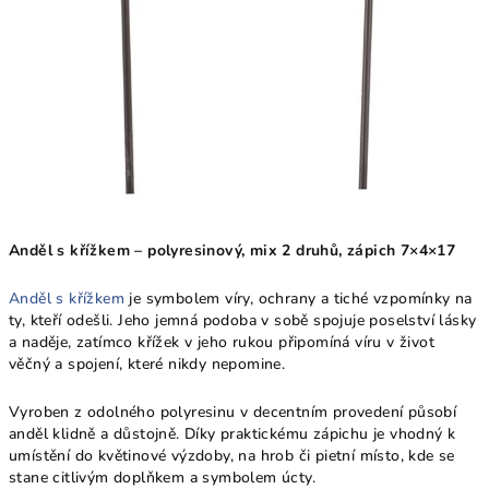
Anděl s křížkem – polyresinový, mix 2 druhů, zápich 7×4×17
Anděl s křížkem
je symbolem víry, ochrany a tiché vzpomínky na
ty, kteří odešli. Jeho jemná podoba v sobě spojuje poselství lásky
a naděje, zatímco křížek v jeho rukou připomíná víru v život
věčný a spojení, které nikdy nepomine.
Vyroben z odolného polyresinu v decentním provedení působí
anděl klidně a důstojně. Díky praktickému zápichu je vhodný k
umístění do květinové výzdoby, na hrob či pietní místo, kde se
stane citlivým doplňkem a symbolem úcty.