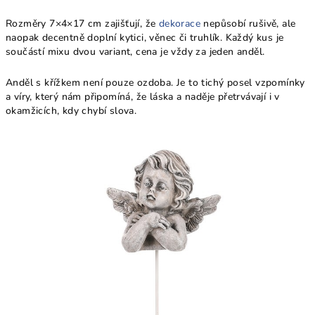
Rozměry 7×4×17 cm zajišťují, že
dekorace
nepůsobí rušivě, ale
naopak decentně doplní kytici, věnec či truhlík. Každý kus je
součástí mixu dvou variant, cena je vždy za jeden anděl.
Anděl s křížkem není pouze ozdoba. Je to tichý posel vzpomínky
a víry, který nám připomíná, že láska a naděje přetrvávají i v
okamžicích, kdy chybí slova.