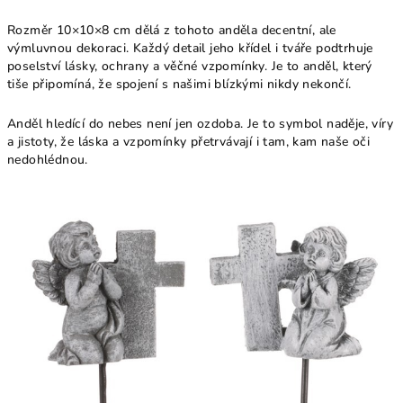
Rozměr 10×10×8 cm dělá z tohoto anděla decentní, ale
výmluvnou dekoraci. Každý detail jeho křídel i tváře podtrhuje
poselství lásky, ochrany a věčné vzpomínky. Je to anděl, který
tiše připomíná, že spojení s našimi blízkými nikdy nekončí.
Anděl hledící do nebes není jen ozdoba. Je to symbol naděje, víry
a jistoty, že láska a vzpomínky přetrvávají i tam, kam naše oči
nedohlédnou.