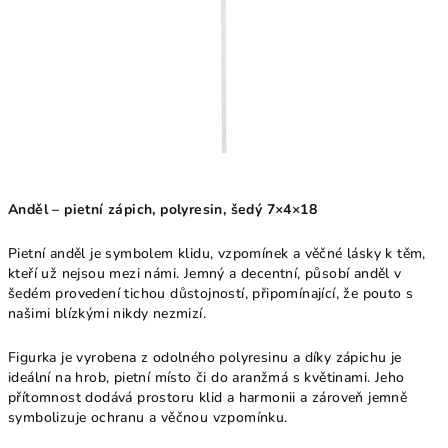
Anděl – pietní zápich, polyresin, šedý 7×4×18
Pietní anděl je symbolem klidu, vzpomínek a věčné lásky k těm,
kteří už nejsou mezi námi. Jemný a decentní, působí anděl v
šedém provedení tichou důstojností, připomínající, že pouto s
našimi blízkými nikdy nezmizí.
Figurka je vyrobena z odolného polyresinu a díky zápichu je
ideální na hrob, pietní místo či do aranžmá s květinami. Jeho
přítomnost dodává prostoru klid a harmonii a zároveň jemně
symbolizuje ochranu a věčnou vzpomínku.