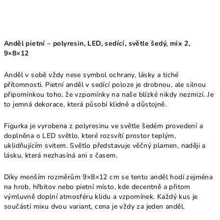
Anděl pietní – polyresin, LED, sedící, světle šedý, mix 2,
9×8×12
Anděl v sobě vždy nese symbol ochrany, lásky a tiché
přítomnosti. Pietní anděl v sedící poloze je drobnou, ale silnou
připomínkou toho, že vzpomínky na naše blízké nikdy nezmizí. Je
to jemná dekorace, která působí klidně a důstojně.
Figurka je vyrobena z polyresinu ve světle šedém provedení a
doplněna o LED světlo, které rozsvítí prostor teplým,
uklidňujícím svitem. Světlo představuje věčný plamen, naději a
lásku, která nezhasíná ani s časem.
Díky menším rozměrům 9×8×12 cm se tento anděl hodí zejména
na hrob, hřbitov nebo pietní místo, kde decentně a přitom
výmluvně doplní atmosféru klidu a vzpomínek. Každý kus je
součástí mixu dvou variant, cena je vždy za jeden anděl.