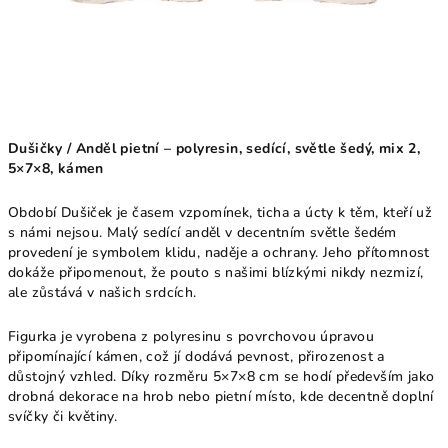
Dušičky / Anděl pietní – polyresin, sedící, světle šedý, mix 2,
5×7×8, kámen
Období Dušiček je časem vzpomínek, ticha a úcty k těm, kteří už
s námi nejsou. Malý sedící anděl v decentním světle šedém
provedení je symbolem klidu, naděje a ochrany. Jeho přítomnost
dokáže připomenout, že pouto s našimi blízkými nikdy nezmizí,
ale zůstává v našich srdcích.
Figurka je vyrobena z polyresinu s povrchovou úpravou
připomínající kámen, což jí dodává pevnost, přirozenost a
důstojný vzhled. Díky rozměru 5×7×8 cm se hodí především jako
drobná dekorace na hrob nebo pietní místo, kde decentně doplní
svíčky či květiny.