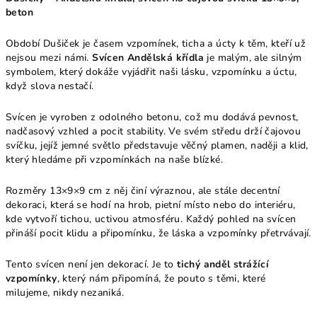
beton
Období Dušiček je časem vzpomínek, ticha a úcty k těm, kteří už
nejsou mezi námi.
Svícen Andělská křídla
je malým, ale silným
symbolem, který dokáže vyjádřit naši lásku, vzpomínku a úctu,
když slova nestačí.
Svícen je vyroben z odolného betonu, což mu dodává pevnost,
nadčasový vzhled a pocit stability. Ve svém středu drží čajovou
svíčku, jejíž jemné světlo představuje věčný plamen, naději a klid,
který hledáme při vzpomínkách na naše blízké.
Rozměry 13×9×9 cm z něj činí výraznou, ale stále decentní
dekoraci, která se hodí na hrob, pietní místo nebo do interiéru,
kde vytvoří tichou, uctivou atmosféru. Každý pohled na svícen
přináší pocit klidu a připomínku, že láska a vzpomínky přetrvávají.
Tento svícen není jen dekorací. Je to
tichý anděl strážící
vzpomínky
, který nám připomíná, že pouto s těmi, které
milujeme, nikdy nezaniká.