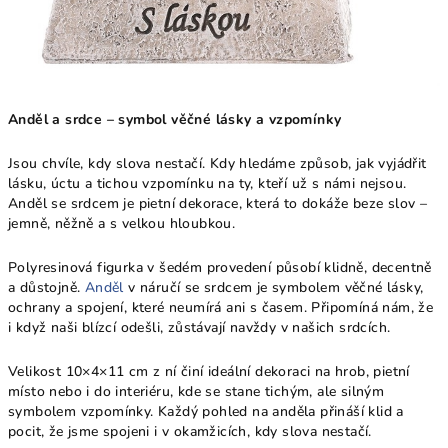
Anděl a srdce – symbol věčné lásky a vzpomínky
Jsou chvíle, kdy slova nestačí. Kdy hledáme způsob, jak vyjádřit
lásku, úctu a tichou vzpomínku na ty, kteří už s námi nejsou.
Anděl se srdcem je pietní dekorace, která to dokáže beze slov –
jemně, něžně a s velkou hloubkou.
Polyresinová figurka v šedém provedení působí klidně, decentně
a důstojně.
Anděl
v náručí se srdcem je symbolem věčné lásky,
ochrany a spojení, které neumírá ani s časem. Připomíná nám, že
i když naši blízcí odešli, zůstávají navždy v našich srdcích.
Velikost 10×4×11 cm z ní činí ideální dekoraci na hrob, pietní
místo nebo i do interiéru, kde se stane tichým, ale silným
symbolem vzpomínky. Každý pohled na anděla přináší klid a
pocit, že jsme spojeni i v okamžicích, kdy slova nestačí.