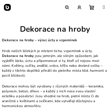
Přejít
na
obsah
Nákupn
Hledat
Přihlášení
Dekorace na hroby
košík
Dekorace na hroby – výraz úcty a vzpomínek
Hrob našich blízkých je místem ticha, vzpomínek a úcty.
Dekorace na hroby
jsou jemným, ale silným způsobem, jak
vyjádřit lásku, úctu a připomenout si ty, kteří už nejsou mezi
námi. Květiny, svíčky, andělé, srdce, kříže nebo drobné sošky –
každý z těchto doplňků přináší do pietního místa klid, harmonii a
pocit blízkosti.
Dekorace mohou být vyrobeny z různých materiálů – keramika,
polyresin, beton, dřevo – a každý z nich nese svou vlastní
estetiku a poselství. Jsou vhodné na hrob, pietní místo či do
aranžmá s květinami a svíčkami, kde vytvářejí důstojnou a
harmonickou atmosféru.