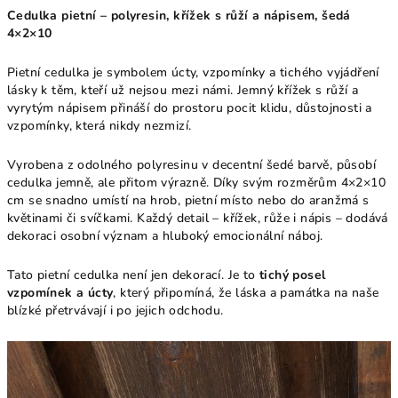
Cedulka pietní – polyresin, křížek s růží a nápisem, šedá
4×2×10
Pietní cedulka je symbolem úcty, vzpomínky a tichého vyjádření
lásky k těm, kteří už nejsou mezi námi. Jemný křížek s růží a
vyrytým nápisem přináší do prostoru pocit klidu, důstojnosti a
vzpomínky, která nikdy nezmizí.
Vyrobena z odolného polyresinu v decentní šedé barvě, působí
cedulka jemně, ale přitom výrazně. Díky svým rozměrům 4×2×10
cm se snadno umístí na hrob, pietní místo nebo do aranžmá s
květinami či svíčkami. Každý detail – křížek, růže i nápis – dodává
dekoraci osobní význam a hluboký emocionální náboj.
Tato pietní cedulka není jen dekorací. Je to
tichý posel
vzpomínek a úcty
, který připomíná, že láska a památka na naše
blízké přetrvávají i po jejich odchodu.