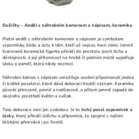
Dušičky – Anděl s náhrobním kamenem a nápisem, keramika
Pietní anděl s náhrobním kamenem a nápisem je symbolem
vzpomínky, klidu a úcty k těm, kteří už nejsou mezi námi. Jemně
tvarovaná keramická figurka přináší do prostoru pocit ticha a
důstojnosti, a její přítomnost na hrobě či pietním místě vyjadřuje
lásku a paměť, která nikdy nezmizí.
Náhrobní kámen s nápisem umožňuje osobní připomenutí jména
či krátké poselství, které dává dekoraci hlubší význam. Keramika
působí přirozeně, pevně a nadčasově, a přitom jemně zapadá do
okolního prostředí květin a svíček.
Tato dekorace není jen ozdobou. Je to
tichý posel vzpomínek a
lásky
, který přináší útěchu a připomíná, že spojení s našimi
blízkými přetrvává i po životě.