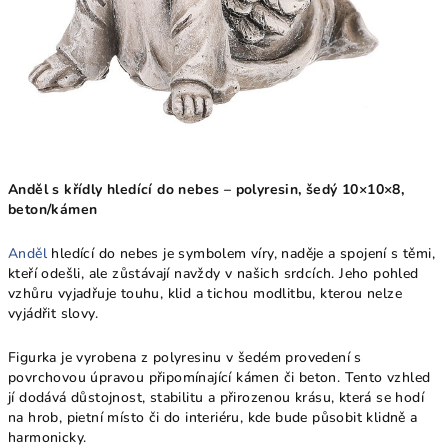
Anděl s křídly hledící do nebes – polyresin, šedý 10×10×8,
beton/kámen
Anděl
hledící do nebes je symbolem víry, naděje a spojení s těmi,
kteří odešli, ale zůstávají navždy v našich srdcích. Jeho pohled
vzhůru vyjadřuje touhu, klid a tichou modlitbu, kterou nelze
vyjádřit slovy.
Figurka je vyrobena z polyresinu v šedém provedení s
povrchovou úpravou připomínající kámen či beton. Tento vzhled
jí dodává důstojnost, stabilitu a přirozenou krásu, která se hodí
na hrob, pietní místo či do interiéru, kde bude působit klidně a
harmonicky.