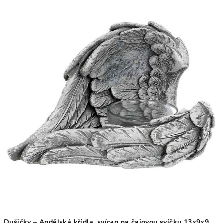
Dušičky – Andělská křídla, svícen na čajovou svíčku 13×9×9,