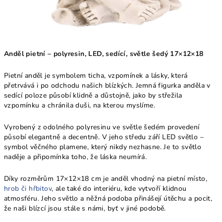
Anděl pietní – polyresin, LED, sedící, světle šedý 17×12×18
Pietní anděl je symbolem ticha, vzpomínek a lásky, která
přetrvává i po odchodu našich blízkých. Jemná figurka anděla v
sedící poloze působí klidně a důstojně, jako by střežila
vzpomínku a chránila duši, na kterou myslíme.
Vyrobený z odolného polyresinu ve světle šedém provedení
působí elegantně a decentně. V jeho středu září LED světlo –
symbol věčného plamene, který nikdy nezhasne. Je to světlo
naděje a připomínka toho, že láska neumírá.
Díky rozměrům 17×12×18 cm je anděl vhodný na pietní místo,
hrob či hřbitov
, ale také do interiéru, kde vytvoří klidnou
atmosféru. Jeho světlo a něžná podoba přinášejí útěchu a pocit,
že naši blízcí jsou stále s námi, byť v jiné podobě.