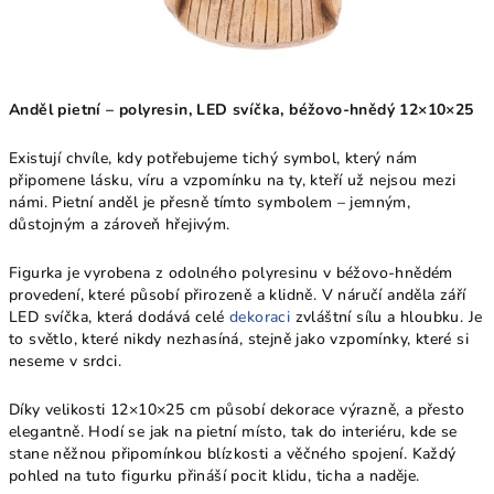
Anděl pietní – polyresin, LED svíčka, béžovo-hnědý 12×10×25
Existují chvíle, kdy potřebujeme tichý symbol, který nám
připomene lásku, víru a vzpomínku na ty, kteří už nejsou mezi
námi. Pietní anděl je přesně tímto symbolem – jemným,
důstojným a zároveň hřejivým.
Figurka je vyrobena z odolného polyresinu v béžovo-hnědém
provedení, které působí přirozeně a klidně. V náručí anděla září
LED svíčka, která dodává celé
dekoraci
zvláštní sílu a hloubku. Je
to světlo, které nikdy nezhasíná, stejně jako vzpomínky, které si
neseme v srdci.
Díky velikosti 12×10×25 cm působí dekorace výrazně, a přesto
elegantně. Hodí se jak na pietní místo, tak do interiéru, kde se
stane něžnou připomínkou blízkosti a věčného spojení. Každý
pohled na tuto figurku přináší pocit klidu, ticha a naděje.