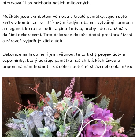
přetrvávají i po odchodu našich milovaných.
Muškáty jsou symbolem věrnosti a trvalé památky. Jejich syté
květy v kombinaci se střízlivým šedým obalem vytvářejí harmonii
a eleganci, která se hodí na pietní místa, hroby i do aranžmá s
dalšími dekoracemi. Tato dekorace dokáže dodat prostoru živost
a zároveň vyjadřuje klid a úctu.
Dekorace na hrob není jen květinou. Je to
tichý projev úcty a
vzpomínky
, který udržuje památku našich blízkých živou a
připomíná nám hodnotu každého společně stráveného okamžiku.