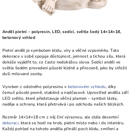
Anděl pietní – polyresin, LED, sedící, světle šedý 14×14×18,
betonový vzhled
Pietní anděl je symbolem klidu, víry a věčné vzpomínky. Tato
dekorace v sobě spojuje důstojnost, jemnost a tichou sílu, která
dokáže vyjádřit to, co často nedokážou slova. Sedící anděl ve
světle šedém provedení působí klidně a přirozeně, jako by střežil
duši milované osoby.
Vyroben z odolného polyresinu v
betonovém vzhledu
, díky
čemuž působí pevně, stabilně a nadčasově. Uprostřed anděla září
LED světlo, které představuje věčný plamen – symbol lásky,
naděje a ochrany, která přetrvává i po odchodu našich blízkých.
Rozměr 14×14×18 cm z něj činí výraznou, ale stále decentní
dekoraci
, která se hodí na hrob, pietní místo nebo i do interiéru.
Každý pohled na tohoto anděla přináší pocit klidu, smíření a