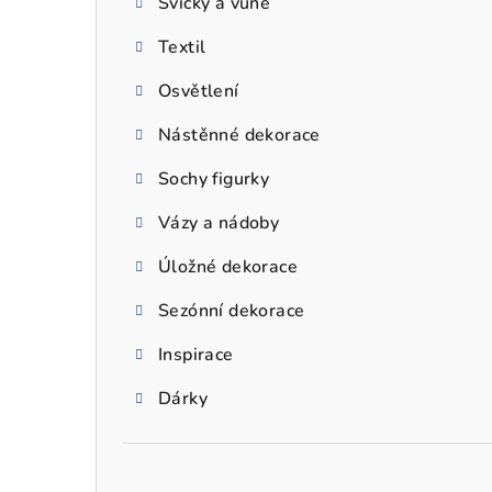
Svíčky a vůně
a
Textil
n
n
Osvětlení
í
Nástěnné dekorace
p
Sochy figurky
a
Vázy a nádoby
n
Úložné dekorace
e
Sezónní dekorace
l
Inspirace
Dárky