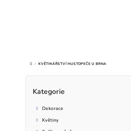
Přejít
na
obsah
/
KVĚTINÁŘSTVÍ HUSTOPEČE U BRNA
DOMŮ
P
o
Kategorie
Přeskočit
kategorie
s
Dekorace
t
Květiny
r