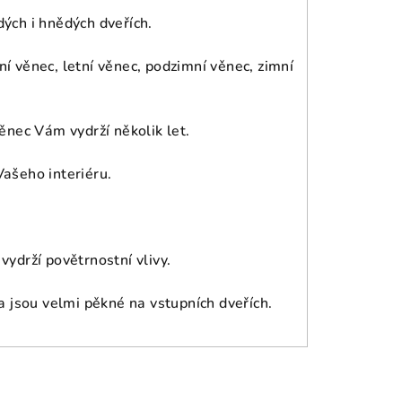
ých i hnědých dveřích.
í věnec, letní věnec, podzimní věnec, zimní
ěnec Vám vydrží několik let.
ašeho interiéru.
ydrží povětrnostní vlivy.
a jsou velmi pěkné na vstupních dveřích.