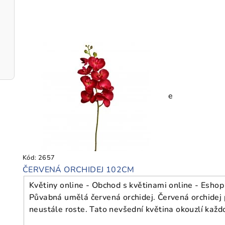
e
Kód:
2657
ČERVENÁ ORCHIDEJ 102CM
Květiny online - Obchod s květinami online - Eshop
Půvabná umělá červená orchidej. Červená orchidej pa
neustále roste. Tato nevšední květina okouzlí každ