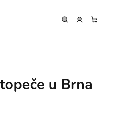
Hledat
Přihlášení
Nákupní
košík
stopeče u Brna