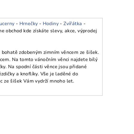
ucerny
-
Hrnečky
-
Hodiny
-
Zvířátka
-
ne obchod kde získáte slevy, akce, výprodej
a bohatě zdobeným zimním věncem ze šišek.
cem. Na tomto vánočním věnci najdete bílý
ky. Na spodní části věnce jsou přidané
zdičky a knoflíky. Vše je laděné do
ec ze šišek Vám vydrží mnoho let.