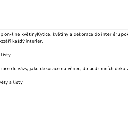
p on-line květiny
Kytice, květiny a dekorace do interiéru po
zzáří každý interiér.
listy
race do vázy, jako dekorace na věnec, do podzimních dekor
ěty a listy