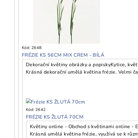
Kód:
2648
FRÉZIE KS 56CM MIX CREM - BÍLÁ
Dekorační květiny obrázky a popisky
Kytice, kvě
Krásná dekorační umělá květina frézie. Velmi č
Kód:
2642
FRÉZIE KS ŽLUTÁ 70CM
Květiny online - Obchod s květinami online - 
Krásná umělá květina frézie, využívá se k rů