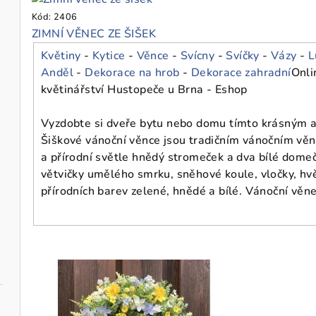
Kód:
2406
ZIMNÍ VĚNEC ZE ŠIŠEK
Květiny
-
Kytice
-
Věnce
-
Svícny
-
Svíčky
-
Vázy
-
L
Anděl
-
Dekorace na hrob
-
Dekorace zahradní
Onli
květinářství Hustopeče u Brna - Eshop
Vyzdobte si dveře bytu nebo domu tímto krásným 
Šiškové vánoční věnce jsou tradičním vánočním věn
a přírodní světle hnědý stromeček a dva bílé domeč
větvičky umělého smrku, sněhové koule, vločky, hvě
přírodních barev zelené, hnědé a bílé. Vánoční věn