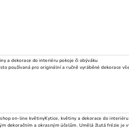
tiny a dekorace do interiéru pokoje či obýváku
asto používaná pro originální a ručně vyráběné dekorace v
Eshop on-line květiny
Kytice, květiny a dekorace do interiér
zným dekoračním a okrasným účelům. Umělá žlutá frézie je 