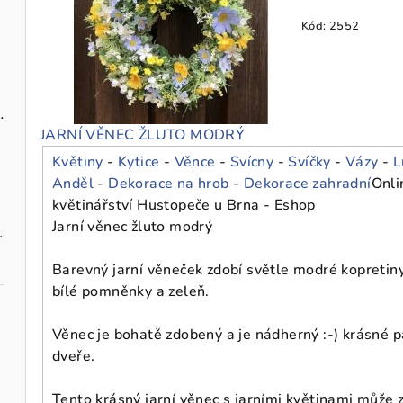
Kód:
2552
zavěšení 10 cm
JARNÍ VĚNEC ŽLUTO MODRÝ
Květiny
-
Kytice
-
Věnce
-
Svícny
-
Svíčky
-
Vázy
-
L
Anděl
-
Dekorace na hrob
-
Dekorace zahradní
Onli
květinářství Hustopeče u Brna - Eshop
Jarní věnec žluto modrý
vými maceškami
Barevný jarní věneček zdobí světle modré kopretiny
bílé pomněnky a zeleň.
Věnec je bohatě zdobený a je nádherný :-) krásné p
dveře.
Tento krásný jarní věnec s jarními květinami může z