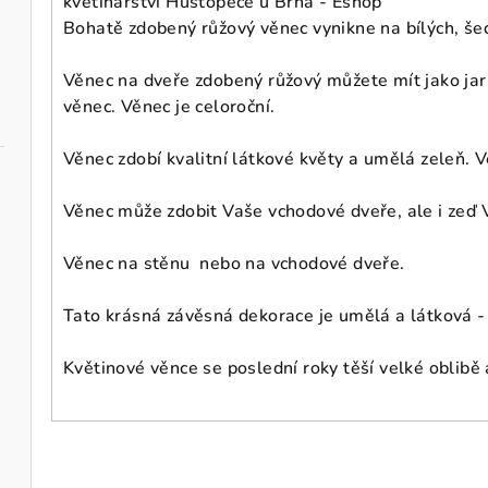
květinářství Hustopeče u Brna - Eshop
Bohatě zdobený růžový věnec vynikne na bílých, šed
Věnec na dveře zdobený růžový můžete mít jako jarn
věnec. Věnec je celoroční.
Věnec zdobí kvalitní látkové květy a umělá zeleň. V
Věnec může zdobit Vaše vchodové dveře, ale i zeď V
Věnec na stěnu nebo na vchodové dveře.
Tato krásná závěsná dekorace je umělá a látková - v
Květinové věnce se poslední roky těší velké oblibě 