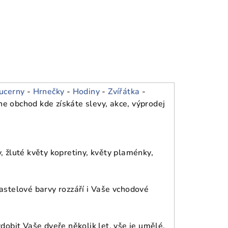
ucerny
-
Hrnečky
-
Hodiny
-
Zvířátka
-
ne obchod kde získáte slevy, akce, výprodej
, žluté květy kopretiny, květy plaménky,
astelové barvy rozzáří i Vaše vchodové
dobit Vaše dveře několik let, vše je umělé.