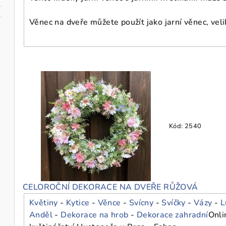
Věnec na dveře můžete použít jako jarní věnec, vel
Kód:
2540
CELOROČNÍ DEKORACE NA DVEŘE RŮŽOVÁ
Květiny
-
Kytice
-
Věnce
-
Svícny
-
Svíčky
-
Vázy
-
L
Anděl
-
Dekorace na hrob
-
Dekorace zahradní
Onli