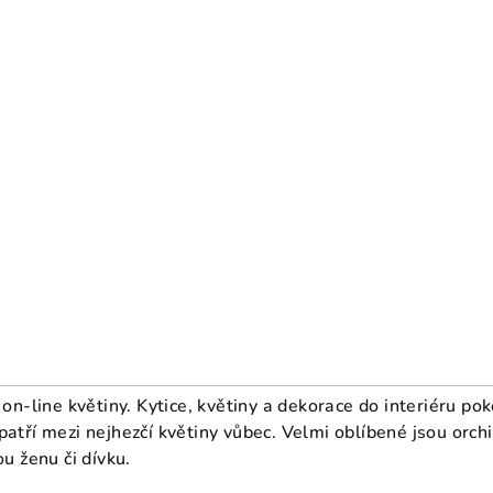
 on-line květiny.
Kytice, květiny a dekorace do interiéru pok
tří mezi nejhezčí květiny vůbec. Velmi oblíbené jsou orchid
ou ženu či dívku.