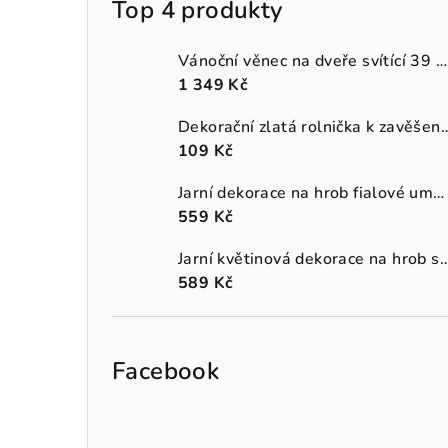
Top 4 produkty
Vánoční věnec na dveře svítící 39 cm
1 349 Kč
Dekorační zlatá rolnička k 
109 Kč
Jarní dekorace na hrob fialové umělé macešky v šedém truhlíku
559 Kč
Jarní květinová dekorace na hrob s oranžo
589 Kč
Facebook