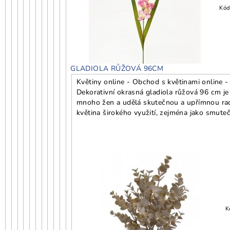
Kód
GLADIOLA RŮŽOVÁ 96CM
Květiny online - Obchod s květinami online -
Dekorativní okrasná gladiola růžová 96 cm je
mnoho žen a udělá skutečnou a upřímnou rado
květina širokého využití, zejména jako smuteč
K