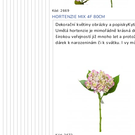
Kód:
2669
HORTENZIE MIX 4F 80CM
Dekorační květiny obrázky a popisky
Kyt
Umělá hortenzie je mimořádně krásná dek
širokou veřejností již mnoho let a proto
dárek k narozeninám či k svátku. I vy m