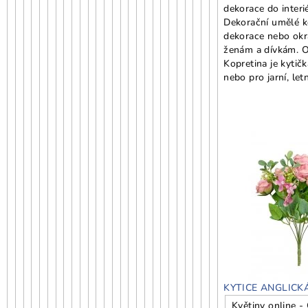
dekorace do interi
Dekorační umělé k
dekorace nebo okra
ženám a dívkám. Ok
Kopretina je kytič
nebo pro jarní, let
KYTICE ANGLICK
Květiny online -