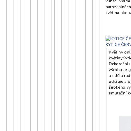
vůbec. Velmi 
narozeninách
květina okou
KYTICE ČER
Květiny onl
květiny
Kyti
Dekorační 
výrobu orig
a udělá ra
udržuje a p
širokého vy
smuteční kv