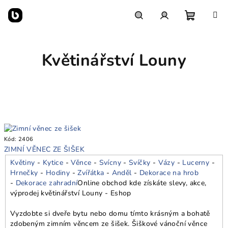
Přejít
na
obsah
Nákupn
Hledat
Přihlášení
Květinářství Louny
košík
Kód:
2406
ZIMNÍ VĚNEC ZE ŠIŠEK
Květiny
-
Kytice
-
Věnce
-
Svícny
-
Svíčky
-
Vázy
-
Lucerny
-
Hrnečky
-
Hodiny
-
Zvířátka
-
Anděl
-
Dekorace na hrob
-
Dekorace zahradní
Online obchod kde získáte slevy, akce,
výprodej květinářství Louny - Eshop
Vyzdobte si dveře bytu nebo domu tímto krásným a bohatě
zdobeným zimním věncem ze šišek. Šiškové vánoční věnce