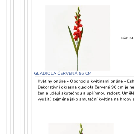
Kód:
34
GLADIOLA ČERVENÁ 96 CM
Květiny online - Obchod s květinami online - Esh
Dekorativní okrasná gladiola červená 96 cm je h
žen a udělá skutečnou a upřímnou radost. Umělé č
využití, zejména jako smuteční květina na hroby a