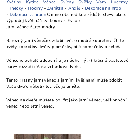
Květiny
-
Kytice
-
Věnce
-
Svícny
-
Svíčky
-
Vázy
-
Lucerny
-
Hrnečky
-
Hodiny
-
Zvířátka
-
Anděl
-
Dekorace na hrob
-
Dekorace zahradní
Online obchod kde získáte slevy, akce,
výprodej květinářství Louny - Eshop
Jarní věnec žluto modrý
Barevný jarní věneček zdobí světle modré kopretiny, žluté
květy kopretiny, květy plaménky, bílé pomněnky a zeleň.
Věnec je bohatě zdobený a je nádherný :-) krásné pastelové
barvy rozzáří i Vaše vchodové dveře.
Tento krásný jarní věnec s jarními květinami může zdobit
Vaše dveře několik let, vše je umělé.
Věnec na dveře můžete použít jako jarní věnec, velikonoční
věnec nebo letní věnec.