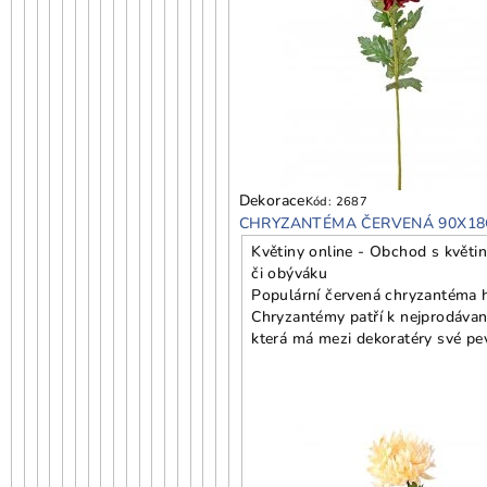
Dekorace
Kód:
2687
CHRYZANTÉMA ČERVENÁ 90X1
Květiny online - Obchod s květin
či obýváku
Populární červená chryzantéma ho
Chryzantémy patří k nejprodávaně
která má mezi dekoratéry své pe