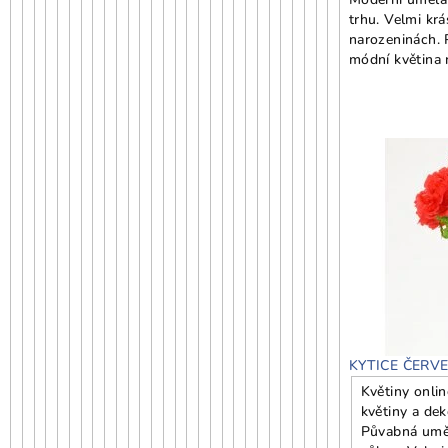
trhu. Velmi krá
narozeninách. 
módní květina 
KYTICE ČERV
Květiny onlin
květiny a dek
Půvabná uměl