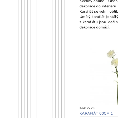
Květiny online - Obch
dekorace do interiéru
Karafiát se velmi obl
Umělý karafiát je stál
z karafiátu jsou ideáln
dekorace domácí.
Kód:
2726
KARAFIÁT 60CM 1