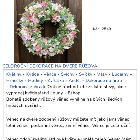
Kód:
2540
CELOROČNÍ DEKORACE NA DVEŘE RŮŽOVÁ
Květiny
-
Kytice
-
Věnce
-
Svícny
-
Svíčky
-
Vázy
-
Lucerny
-
Hrnečky
-
Hodiny
-
Zvířátka
-
Anděl
-
Dekorace na hrob
-
Dekorace zahradní
Online obchod kde získáte slevy, akce,
výprodej květinářství Louny - Eshop
Bohatě zdobený růžový věnec vynikne na bílých, šedých i
hnědých dveřích.
Věnec na dveře zdobený růžový můžete mít jako jarní věnec,
letní věnec, podzimní věnec, zimní věnec. Věnec je celoroční.
Věnec zdobí kvalitní látkové květy a umělá zeleň. Věnec Vám