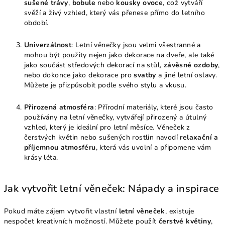
sušené trávy
,
bobule
nebo
kousky ovoce
, což vytváří
svěží a živý vzhled, který vás přenese přímo do letního
období.
Univerzálnost
: Letní věnečky jsou velmi všestranné a
mohou být použity nejen jako dekorace na dveře, ale také
jako součást středových dekorací na stůl,
závěsné ozdoby
,
nebo dokonce jako dekorace pro
svatby
a jiné letní oslavy.
Můžete je přizpůsobit podle svého stylu a vkusu.
Přirozená atmosféra
: Přírodní materiály, které jsou často
používány na letní věnečky, vytvářejí přirozený a útulný
vzhled, který je ideální pro letní měsíce. Věneček z
čerstvých květin nebo sušených rostlin navodí
relaxační a
příjemnou atmosféru
, která vás uvolní a připomene vám
krásy léta.
Jak vytvořit letní věneček: Nápady a inspirace
Pokud máte zájem vytvořit vlastní
letní věneček
, existuje
nespočet kreativních možností. Můžete použít
čerstvé květiny
,