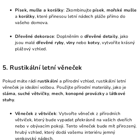
Písek, mušle a korálky
: Zkombinujte
písek
,
mořské mušle
a
korálky
, které přinesou letní nádech pláže přímo do
vašeho domova.
Dřevěné dekorace
: Doplněním o
dřevěné detaily
, jako
jsou malé
dřevěné ryby
,
vlny
nebo
kotvy
, vytvoříte krásný
plážový vzhled.
5.
Rustikální letní věneček
Pokud máte rádi
rustikální
a přírodní vzhled, rustikální letní
věneček je ideální volbou. Použijte přírodní materiály, jako je
sláma
,
suché větvičky
,
mech
,
konopné provázky
a
látkové
stuhy
.
Věneček z větviček
: Vytvořte věneček z přírodních
větviček, který bude vypadat překrásně na vašich dveřích
nebo v obývacím pokoji. Tento věneček bude mít přirozený,
hrubý vzhled, který dodá vašemu interiéru jemný
venkovský nádech.