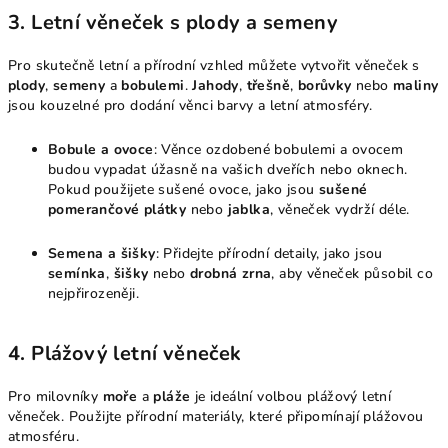
3.
Letní věneček s plody a semeny
Pro skutečně letní a přírodní vzhled můžete vytvořit věneček s
plody
,
semeny
a
bobulemi
.
Jahody
,
třešně
,
borůvky
nebo
maliny
jsou kouzelné pro dodání věnci barvy a letní atmosféry.
Bobule a ovoce
: Věnce ozdobené bobulemi a ovocem
budou vypadat úžasně na vašich dveřích nebo oknech.
Pokud použijete sušené ovoce, jako jsou
sušené
pomerančové plátky
nebo
jablka
, věneček vydrží déle.
Semena a šišky
: Přidejte přírodní detaily, jako jsou
semínka
,
šišky
nebo
drobná zrna
, aby věneček působil co
nejpřirozeněji.
4.
Plážový letní věneček
Pro milovníky
moře
a
pláže
je ideální volbou plážový letní
věneček. Použijte přírodní materiály, které připomínají plážovou
atmosféru.