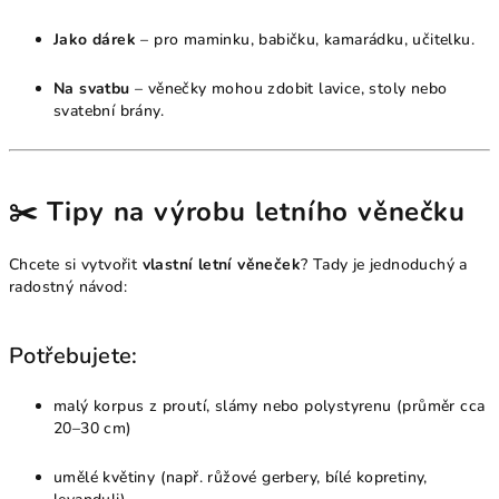
Jako dárek
– pro maminku, babičku, kamarádku, učitelku.
Na svatbu
– věnečky mohou zdobit lavice, stoly nebo
svatební brány.
✂️ Tipy na výrobu letního věnečku
Chcete si vytvořit
vlastní letní věneček
? Tady je jednoduchý a
radostný návod:
Potřebujete:
malý korpus z proutí, slámy nebo polystyrenu (průměr cca
20–30 cm)
umělé květiny (např. růžové gerbery, bílé kopretiny,