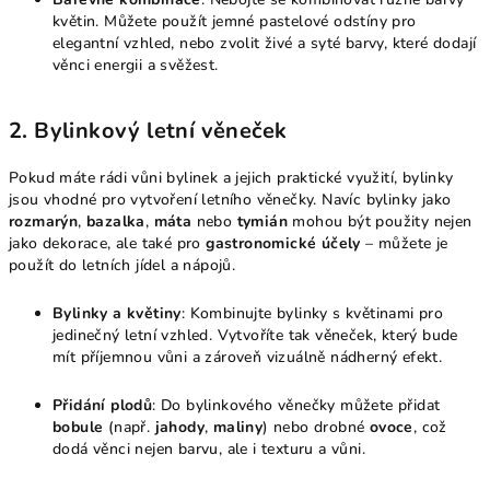
květin. Můžete použít jemné pastelové odstíny pro
elegantní vzhled, nebo zvolit živé a syté barvy, které dodají
věnci energii a svěžest.
2.
Bylinkový letní věneček
Pokud máte rádi vůni bylinek a jejich praktické využití, bylinky
jsou vhodné pro vytvoření letního věnečky. Navíc bylinky jako
rozmarýn
,
bazalka
,
máta
nebo
tymián
mohou být použity nejen
jako dekorace, ale také pro
gastronomické účely
– můžete je
použít do letních jídel a nápojů.
Bylinky a květiny
: Kombinujte bylinky s květinami pro
jedinečný letní vzhled. Vytvoříte tak věneček, který bude
mít příjemnou vůni a zároveň vizuálně nádherný efekt.
Přidání plodů
: Do bylinkového věnečky můžete přidat
bobule
(např.
jahody
,
maliny
) nebo drobné
ovoce
, což
dodá věnci nejen barvu, ale i texturu a vůni.