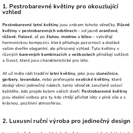
1.
Pestrobarevné květiny pro okouzlující
vzhled
Pestrobarevné letní květiny
jsou srdcem tohoto věnečky.
Různé
květiny
v
pestrobarevných odstínech
– od jasně
oranžové
,
růžové
,
fialové
, až po
žlutou
,
modrou
a
bílou
– vytvářejí
harmonickou kompozici, která přitahuje pozornost a dodává
vašim dveřím elegantní, ale přirozený vzhled. Tyto květiny v
různých
barevných kombinacích
a
velikostech
přinášejí svěžest
a živost, které jsou charakteristické pro léto.
Ať už máte rádi tradiční
letní květiny
, jako jsou
slunečnice
,
gerbery
,
levandule
, nebo preferujete
exotické květiny
, které
dodají věnci jedinečný nádech, tento věneček zaručeně osloví
každého, kdo projde kolem vašich dveří.
Pestrobarevné květiny
jsou ideální volbou pro ty, kdo chtějí přivítat léto v plné síle a s
krásnou, pozitivní atmosférou.
2.
Luxusní ruční výroba pro jedinečný design