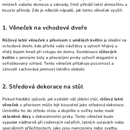
místech vašeho domova a zahrady, čímž přináší letní atmosféru a
kouzlo přírody. Zde je několik nápadů, jak tento věneček využít:
1.
Věneček na vchodové dveře
Růžový letní věneček s převisem z umělých květin
je ideální na
vchodové dveře, kde přivítá vaše návštěvy a vytvoří hřejivý a
vřelý dojem hned při vstupu do domu. Kombinace
růžových
květin
s jemnými listy a převislými prvky vytvoří elegantní a
sofistikovaný vzhled. Tento věneček přitahuje pozornost a
zároveň zachovává jemnost letního období.
2.
Středová dekorace na stůl
Pokud hledáte způsob, jak ozdobit váš jídelní stůl,
růžový letní
věneček
s převisem může být kouzelné jako středová dekorace.
Umístěte ho do středu stolu a doplňte o svíčky nebo malé
skleněné dózy
s dekorativními prvky. Tento věneček bude
vypadat nádherně při rodinných večeřích, letních oslavách nebo
speciálních příležitostech, jako jsou narozeniny nebo svatby.