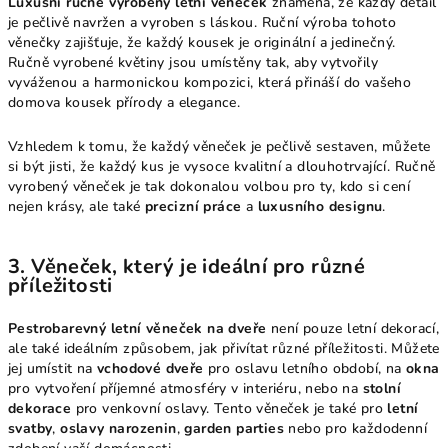
Luxusní ručně vyrobený letní věneček
znamená, že každý detail
je pečlivě navržen a vyroben s láskou. Ruční výroba tohoto
věnečky zajišťuje, že každý kousek je originální a jedinečný.
Ručně vyrobené květiny jsou umístěny tak, aby vytvořily
vyváženou a harmonickou kompozici, která přináší do vašeho
domova kousek přírody a elegance.
Vzhledem k tomu, že každý věneček je pečlivě sestaven, můžete
si být jisti, že každý kus je vysoce kvalitní a dlouhotrvající. Ručně
vyrobený věneček je tak dokonalou volbou pro ty, kdo si cení
nejen krásy, ale také
precizní práce
a
luxusního designu
.
3.
Věneček, který je ideální pro různé
příležitosti
Pestrobarevný letní věneček na dveře
není pouze letní dekorací,
ale také ideálním způsobem, jak přivítat různé příležitosti. Můžete
jej umístit na
vchodové dveře
pro oslavu letního období, na
okna
pro vytvoření příjemné atmosféry v interiéru, nebo na
stolní
dekorace
pro venkovní oslavy. Tento věneček je také pro
letní
svatby
,
oslavy narozenin
,
garden parties
nebo pro každodenní