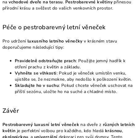
na
vchodové dveře na terasu
.
Pestrobarevné květiny
přinesou
přírodní krásu a svěžest do vašich venkovních prostor.
Péče o pestrobarevný letní věneček
Pro udržení
luxusního letního věnečky
v krásném stavu
doporučujeme následující tipy:
Pravidelně odstraňujte prach
: Použijte jemný hadřík k
otření prachu z květin a základu.
Vyhněte se vlhkosti
: Pokud je věneček umístěn venku,
ujistěte se, že nezmokne, aby nedošlo k poškození květin.
Skladujte ho v suchu
: Pokud chcete věneček uschovat na
příští sezónu, uložte ho na suché a chladné místo.
Závěr
Pestrobarevný luxusní letní věneček
na dveře z
různých letních
květin
je perfektní volbou pro každého, kdo hledá
krásnou
,
ekologickou
, a
univerzální
dekoraci pro svůj domov. Tento