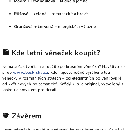
Modrá + levandulová
– klidné a jemné
Růžová + zelená
– romantické a hravé
Oranžová + červená
– energické a výrazné
🛍️ Kde letní věneček koupit?
Nemáte čas tvořit, ale toužíte po krásném věnečku? Navštivte e-
shop
www.beskisha.cz
, kde najdete ručně vyráběné letní
věnečky v rozmanitých stylech – od elegantních po venkovské,
od květinových po tematické. Každý kus je originál, vytvořený s
láskou a smyslem pro detail.
🧡 Závěrem
Letní věneček
je malý, ale výrazný kousek letní poezie. Ať už si