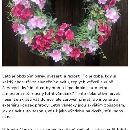
Léto je obdobím barev, svěžesti a radosti. To je doba, kdy si
každý chce užívat slunečního svitu, teplých večerů a vůně
čerstvých květin. A co by mohlo lépe doplnit tuto letní
atmosféru než krásný
letní věneček
? Tento dekorativní prvek
nejen že zkrášlí váš domov, ale zároveň přináší do interiéru a
exteriéru kousek přírody. Letní věnečky jsou skvělým způsobem,
jak oslavit tuto sezonu, ať už jako výzdobu na dveře, stůl, nebo
okna.
V tomto článku se zaměříme na různé způsoby, jak vytvořit
letní