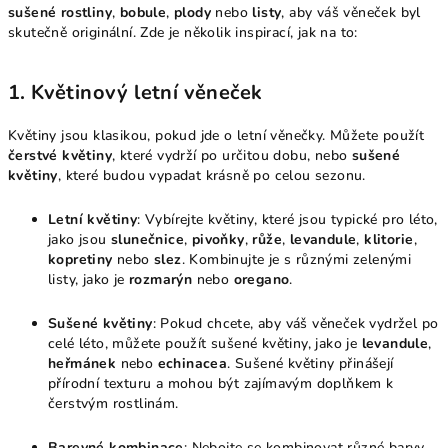
sušené rostliny
,
bobule
,
plody
nebo
listy
, aby váš věneček byl
skutečně originální. Zde je několik inspirací, jak na to:
1.
Květinový letní věneček
Květiny jsou klasikou, pokud jde o letní věnečky. Můžete použít
čerstvé květiny
, které vydrží po určitou dobu, nebo
sušené
květiny
, které budou vypadat krásně po celou sezonu.
Letní květiny
: Vybírejte květiny, které jsou typické pro léto,
jako jsou
slunečnice
,
pivoňky
,
růže
,
levandule
,
klitorie
,
kopretiny
nebo
slez
. Kombinujte je s různými zelenými
listy, jako je
rozmarýn
nebo
oregano
.
Sušené květiny
: Pokud chcete, aby váš věneček vydržel po
celé léto, můžete použít sušené květiny, jako je
levandule
,
heřmánek
nebo
echinacea
. Sušené květiny přinášejí
přírodní texturu a mohou být zajímavým doplňkem k
čerstvým rostlinám.
Barevné kombinace
: Nebojte se kombinovat různé barvy