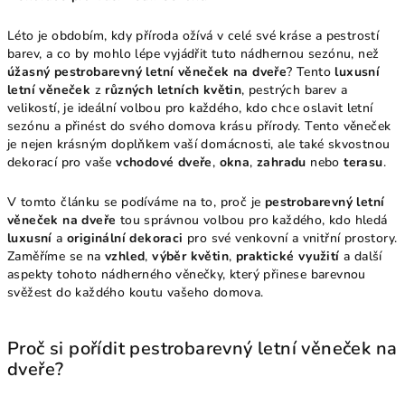
Léto je obdobím, kdy příroda ožívá v celé své kráse a pestrostí
barev, a co by mohlo lépe vyjádřit tuto nádhernou sezónu, než
úžasný pestrobarevný letní věneček na dveře
? Tento
luxusní
letní věneček
z
různých letních květin
, pestrých barev a
velikostí, je ideální volbou pro každého, kdo chce oslavit letní
sezónu a přinést do svého domova krásu přírody. Tento věneček
je nejen krásným doplňkem vaší domácnosti, ale také skvostnou
dekorací pro vaše
vchodové dveře
,
okna
,
zahradu
nebo
terasu
.
V tomto článku se podíváme na to, proč je
pestrobarevný letní
věneček na dveře
tou správnou volbou pro každého, kdo hledá
luxusní
a
originální dekoraci
pro své venkovní a vnitřní prostory.
Zaměříme se na
vzhled
,
výběr květin
,
praktické využití
a další
aspekty tohoto nádherného věnečky, který přinese barevnou
svěžest do každého koutu vašeho domova.
Proč si pořídit pestrobarevný letní věneček na
dveře?