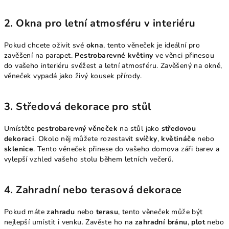
2.
Okna pro letní atmosféru v interiéru
Pokud chcete oživit své
okna
, tento věneček je ideální pro
zavěšení na parapet.
Pestrobarevné květiny
ve věnci přinesou
do vašeho interiéru svěžest a letní atmosféru. Zavěšený na okně,
věneček vypadá jako živý kousek přírody.
3.
Středová dekorace pro stůl
Umístěte
pestrobarevný věneček
na stůl jako
středovou
dekoraci
. Okolo něj můžete rozestavit
svíčky
,
květináče
nebo
sklenice
. Tento věneček přinese do vašeho domova záři barev a
vylepší vzhled vašeho stolu během letních večerů.
4.
Zahradní nebo terasová dekorace
Pokud máte
zahradu
nebo
terasu
, tento věneček může být
nejlepší umístit i venku. Zavěste ho na
zahradní bránu
,
plot
nebo