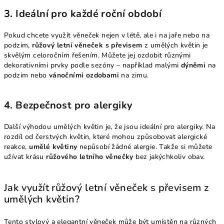
3.
Ideální pro každé roční období
Pokud chcete využít věneček nejen v létě, ale i na jaře nebo na
podzim,
růžový letní věneček s převisem
z umělých květin je
skvělým celoročním řešením. Můžete jej ozdobit různými
dekorativními prvky podle sezóny – například malými
dýněmi
na
podzim nebo
vánočními ozdobami
na zimu.
4.
Bezpečnost pro alergiky
Další výhodou umělých květin je, že jsou ideální pro alergiky. Na
rozdíl od čerstvých květin, které mohou způsobovat alergické
reakce,
umělé květiny
nepůsobí žádné alergie. Takže si můžete
užívat krásu
růžového letního věnečky
bez jakýchkoliv obav.
Jak využít růžový letní věneček s převisem z
umělých květin?
Tento stylový a elegantní věneček může být umístěn na různých