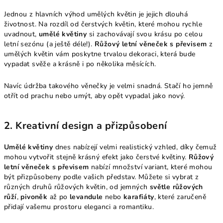
Jednou z hlavních výhod umělých květin je jejich dlouhá
životnost. Na rozdíl od čerstvých květin, které mohou rychle
uvadnout,
umělé květiny
si zachovávají svou krásu po celou
letní sezónu (a ještě déle!).
Růžový letní věneček s převisem
z
umělých květin vám poskytne trvalou dekoraci, která bude
vypadat svěže a krásně i po několika měsících.
Navíc údržba takového věnečky je velmi snadná. Stačí ho jemně
otřít od prachu nebo umýt, aby opět vypadal jako nový.
2.
Kreativní design a přizpůsobení
Umělé květiny
dnes nabízejí velmi realistický vzhled, díky čemuž
mohou vytvořit stejně krásný efekt jako čerstvé květiny.
Růžový
letní věneček s převisem
nabízí množství variant, které mohou
být přizpůsobeny podle vašich představ. Můžete si vybrat z
různých druhů růžových květin, od jemných
světle růžových
růží
,
pivoněk
až po
levandule
nebo
karafiáty
, které zaručeně
přidají vašemu prostoru eleganci a romantiku.