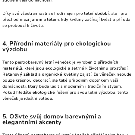
zdobení vaší domácnosti.
Díky své všestrannosti se hodí nejen pro
letní období
, ale i pro
přechod mezi
jarem
a
létem
, kdy květiny začínají kvést a příroda
se probouzí k životu.
4.
Přírodní materiály pro ekologickou
výzdobu
Tento pestrobarevný letní věneček je vyroben z
přírodních
materiálů
, které jsou ekologické a šetrné k životnímu prostředí.
Ratanový základ
a
organické květiny
zajistí, že věneček nebude
pouze krásnou dekorací, ale také přírodním doplňkem vaší
domácnosti, který bude ladit s moderním i tradičním stylem.
Pokud hledáte
ekologické
řešení pro svou letní výzdobu, tento
věneček je ideální volbou.
5.
Oživte svůj domov barevnými a
elegantními akcenty