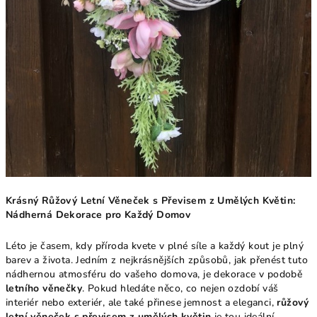
Krásný Růžový Letní Věneček s Převisem z Umělých Květin:
Nádherná Dekorace pro Každý Domov
Léto je časem, kdy příroda kvete v plné síle a každý kout je plný
barev a života. Jedním z nejkrásnějších způsobů, jak přenést tuto
nádhernou atmosféru do vašeho domova, je dekorace v podobě
letního věnečky
. Pokud hledáte něco, co nejen ozdobí váš
interiér nebo exteriér, ale také přinese jemnost a eleganci,
růžový
letní věneček s převisem z umělých květin
je tou ideální