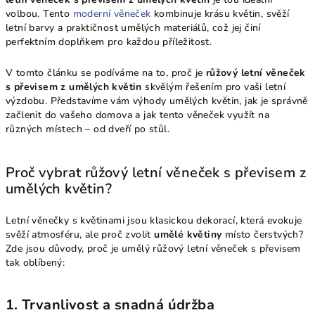
volbou. Tento
moderní věneček
kombinuje krásu květin, svěží
letní barvy a praktičnost umělých materiálů, což jej činí
perfektním doplňkem pro každou příležitost.
V tomto článku se podíváme na to, proč je
růžový letní věneček
s převisem z umělých květin
skvělým řešením pro vaši letní
výzdobu. Představíme vám výhody umělých květin, jak je správně
začlenit do vašeho domova a jak tento věneček využít na
různých místech – od dveří po stůl.
Proč vybrat růžový letní věneček s převisem z
umělých květin?
Letní věnečky s květinami jsou klasickou dekorací, která evokuje
svěží atmosféru, ale proč zvolit
umělé květiny
místo čerstvých?
Zde jsou důvody, proč je umělý růžový letní věneček s převisem
tak oblíbený:
1.
Trvanlivost a snadná údržba