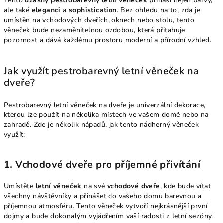
Tento
úžasný pestrobarevný letní věneček
přináší nejen barvy,
ale také
eleganci
a
sophistication
. Bez ohledu na to, zda je
umístěn na vchodových dveřích, oknech nebo stolu, tento
věneček bude nezaměnitelnou ozdobou, která přitahuje
pozornost a dává každému prostoru moderní a přírodní vzhled.
Jak využít pestrobarevný letní věneček na
dveře?
Pestrobarevný letní věneček na dveře je univerzální dekorace,
kterou lze použít na několika místech ve vašem domě nebo na
zahradě. Zde je několik nápadů, jak tento nádherný věneček
využít:
1.
Vchodové dveře pro příjemné přivítání
Umístěte
letní věneček
na své
vchodové dveře
, kde bude vítat
všechny návštěvníky a přinášet do vašeho domu barevnou a
příjemnou atmosféru. Tento věneček vytvoří nejkrásnější první
dojmy a bude dokonalým vyjádřením vaší radosti z letní sezóny.