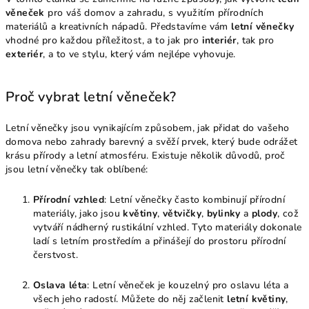
věneček
pro váš domov a zahradu, s využitím přírodních
materiálů a kreativních nápadů. Představíme vám
letní věnečky
vhodné pro každou příležitost, a to jak pro
interiér
, tak pro
exteriér
, a to ve stylu, který vám nejlépe vyhovuje.
Proč vybrat letní věneček?
Letní věnečky jsou vynikajícím způsobem, jak přidat do vašeho
domova nebo zahrady barevný a svěží prvek, který bude odrážet
krásu přírody a letní atmosféru. Existuje několik důvodů, proč
jsou letní věnečky tak oblíbené:
Přírodní vzhled
: Letní věnečky často kombinují přírodní
materiály, jako jsou
květiny
,
větvičky
,
bylinky
a
plody
, což
vytváří nádherný rustikální vzhled. Tyto materiály dokonale
ladí s letním prostředím a přinášejí do prostoru přírodní
čerstvost.
Oslava léta
: Letní věneček je kouzelný pro oslavu léta a
všech jeho radostí. Můžete do něj začlenit
letní květiny
,