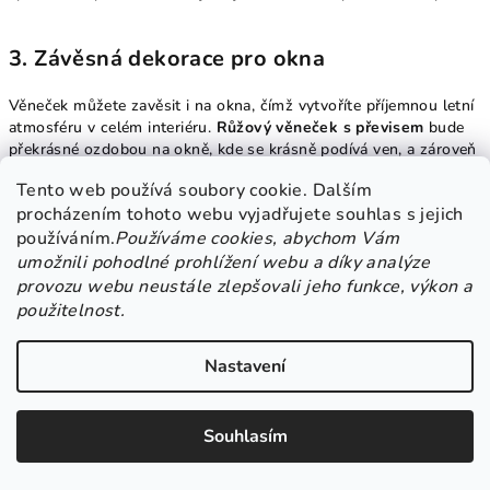
3.
Závěsná dekorace pro okna
Věneček můžete zavěsit i na okna, čímž vytvoříte příjemnou letní
atmosféru v celém interiéru.
Růžový věneček s převisem
bude
překrásné ozdobou na okně, kde se krásně podívá ven, a zároveň
vám přinese do interiéru kousek přírody a svěžesti.
Tento web používá soubory cookie. Dalším
procházením tohoto webu vyjadřujete souhlas s jejich
4.
Dekorace pro terasu nebo balkon
používáním.
Používáme cookies, abychom Vám
umožnili pohodlné prohlížení webu a díky analýze
Pokud máte terasu nebo balkon,
růžový letní věneček
s
provozu webu neustále zlepšovali jeho funkce, výkon a
převisem je ideální volbou pro přidání letní atmosféry i venku.
použitelnost.
Zavěste ho na zeď, na zábradlí nebo na pergolu. Převislé květiny
dodají věnci dojem pohybu a živosti, což je ideální pro letní
Nastavení
večery a relaxaci na čerstvém vzduchu.
5.
Dekorace na svatby a oslavy
Souhlasím
Růžový letní věneček s převisem
z umělých květin je nádherné