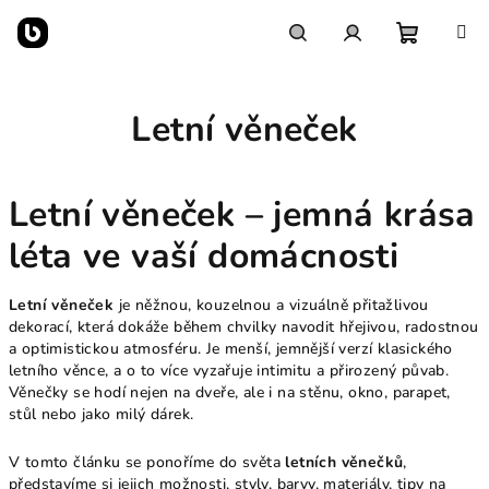
Přejít
na
obsah
Nákupn
Hledat
Přihlášení
Letní věneček
košík
Letní věneček – jemná krása
léta ve vaší domácnosti
Letní věneček
je něžnou, kouzelnou a vizuálně přitažlivou
dekorací, která dokáže během chvilky navodit hřejivou, radostnou
a optimistickou atmosféru. Je menší, jemnější verzí klasického
letního věnce, a o to více vyzařuje intimitu a přirozený půvab.
Věnečky se hodí nejen na dveře, ale i na stěnu, okno, parapet,
stůl nebo jako milý dárek.
V tomto článku se ponoříme do světa
letních věnečků
,
představíme si jejich možnosti, styly, barvy, materiály, tipy na