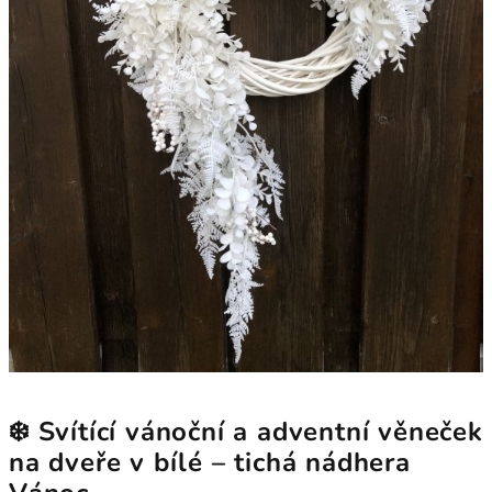
❄️ Svítící vánoční a adventní věneček
na dveře v bílé – tichá nádhera