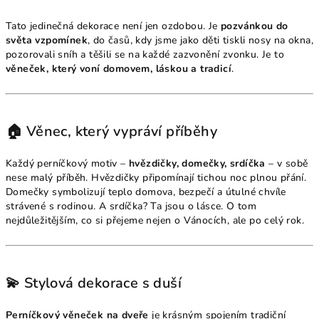
Tato jedinečná dekorace není jen ozdobou. Je
pozvánkou do
světa vzpomínek
, do časů, kdy jsme jako děti tiskli nosy na okna,
pozorovali sníh a těšili se na každé zazvonění zvonku. Je to
věneček, který voní domovem, láskou a tradicí
.
🏠 Věnec, který vypráví příběhy
Každý perníčkový motiv –
hvězdičky, domečky, srdíčka
– v sobě
nese malý příběh. Hvězdičky připomínají tichou noc plnou přání.
Domečky symbolizují teplo domova, bezpečí a útulné chvíle
strávené s rodinou. A srdíčka? Ta jsou o lásce. O tom
nejdůležitějším, co si přejeme nejen o Vánocích, ale po celý rok.
💫 Stylová dekorace s duší
Perníčkový věneček na dveře
je krásným spojením tradiční