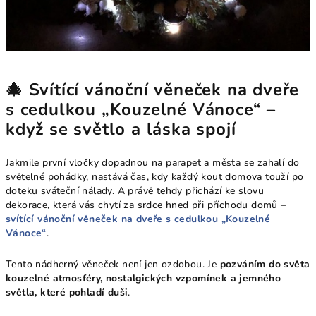
🎄 Svítící vánoční věneček na dveře
s cedulkou „Kouzelné Vánoce“ –
když se světlo a láska spojí
Jakmile první vločky dopadnou na parapet a města se zahalí do
světelné pohádky, nastává čas, kdy každý kout domova touží po
doteku sváteční nálady. A právě tehdy přichází ke slovu
dekorace, která vás chytí za srdce hned při příchodu domů –
svítící vánoční věneček na dveře s cedulkou „Kouzelné
Vánoce“
.
Tento nádherný věneček není jen ozdobou. Je
pozváním do světa
kouzelné atmosféry, nostalgických vzpomínek a jemného
světla, které pohladí duši
.