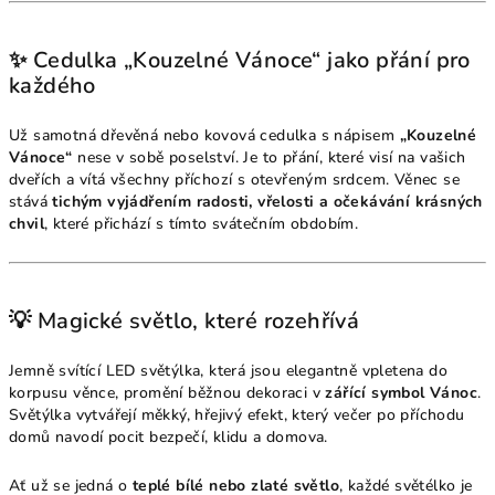
✨ Cedulka „Kouzelné Vánoce“ jako přání pro
každého
Už samotná dřevěná nebo kovová cedulka s nápisem
„Kouzelné
Vánoce“
nese v sobě poselství. Je to přání, které visí na vašich
dveřích a vítá všechny příchozí s otevřeným srdcem. Věnec se
stává
tichým vyjádřením radosti, vřelosti a očekávání krásných
chvil
, které přichází s tímto svátečním obdobím.
💡 Magické světlo, které rozehřívá
Jemně svítící LED světýlka, která jsou elegantně vpletena do
korpusu věnce, promění běžnou dekoraci v
zářící symbol Vánoc
.
Světýlka vytvářejí měkký, hřejivý efekt, který večer po příchodu
domů navodí pocit bezpečí, klidu a domova.
Ať už se jedná o
teplé bílé nebo zlaté světlo
, každé světélko je