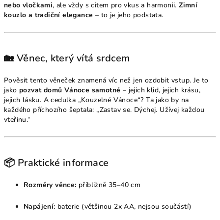
nebo vločkami
, ale vždy s citem pro vkus a harmonii.
Zimní
kouzlo a tradiční elegance
– to je jeho podstata.
🏡 Věnec, který vítá srdcem
Pověsit tento věneček znamená víc než jen ozdobit vstup. Je to
jako
pozvat domů Vánoce samotné
– jejich klid, jejich krásu,
jejich lásku. A cedulka „Kouzelné Vánoce“? Ta jako by na
každého příchozího šeptala: „Zastav se. Dýchej. Užívej každou
vteřinu.“
📦 Praktické informace
Rozměry věnce:
přibližně 35–40 cm
Napájení:
baterie (většinou 2x AA, nejsou součástí)