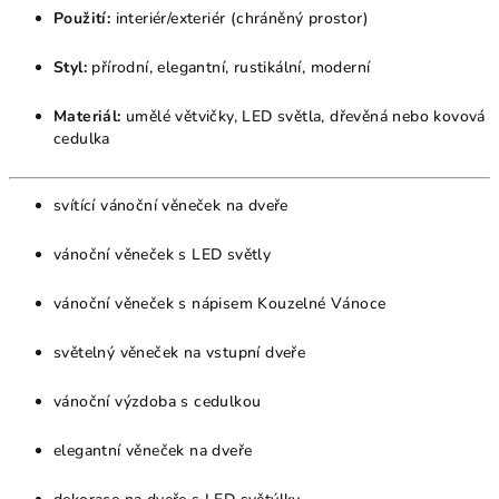
Použití:
interiér/exteriér (chráněný prostor)
Styl:
přírodní, elegantní, rustikální, moderní
Materiál:
umělé větvičky, LED světla, dřevěná nebo kovová
cedulka
svítící vánoční věneček na dveře
vánoční věneček s LED světly
vánoční věneček s nápisem Kouzelné Vánoce
světelný věneček na vstupní dveře
vánoční výzdoba s cedulkou
elegantní věneček na dveře