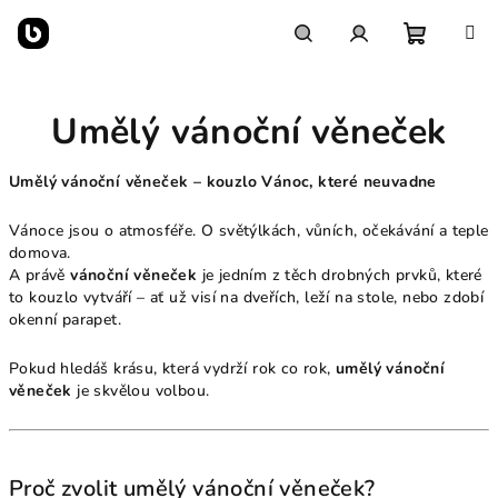
Přejít
na
obsah
Nákupn
Hledat
Přihlášení
Umělý vánoční věneček
košík
Umělý vánoční věneček – kouzlo Vánoc, které neuvadne
Vánoce jsou o atmosféře. O světýlkách, vůních, očekávání a teple
domova.
A právě
vánoční věneček
je jedním z těch drobných prvků, které
to kouzlo vytváří – ať už visí na dveřích, leží na stole, nebo zdobí
okenní parapet.
Pokud hledáš krásu, která vydrží rok co rok,
umělý vánoční
věneček
je skvělou volbou.
Proč zvolit umělý vánoční věneček?