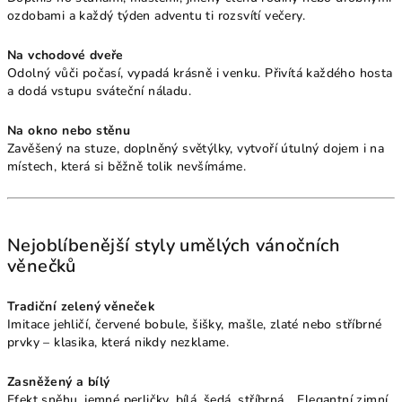
ozdobami a každý týden adventu ti rozsvítí večery.
Na vchodové dveře
Odolný vůči počasí, vypadá krásně i venku. Přivítá každého hosta
a dodá vstupu sváteční náladu.
Na okno nebo stěnu
Zavěšený na stuze, doplněný světýlky, vytvoří útulný dojem i na
místech, která si běžně tolik nevšímáme.
Nejoblíbenější styly umělých vánočních
věnečků
Tradiční zelený věneček
Imitace jehličí, červené bobule, šišky, mašle, zlaté nebo stříbrné
prvky – klasika, která nikdy nezklame.
Zasněžený a bílý
Efekt sněhu, jemné perličky, bílá, šedá, stříbrná… Elegantní zimní