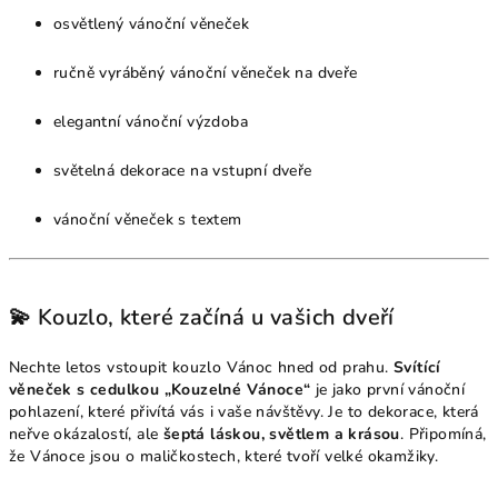
osvětlený vánoční věneček
ručně vyráběný vánoční věneček na dveře
elegantní vánoční výzdoba
světelná dekorace na vstupní dveře
vánoční věneček s textem
💫 Kouzlo, které začíná u vašich dveří
Nechte letos vstoupit kouzlo Vánoc hned od prahu.
Svítící
věneček s cedulkou „Kouzelné Vánoce“
je jako první vánoční
pohlazení, které přivítá vás i vaše návštěvy. Je to dekorace, která
neřve okázalostí, ale
šeptá láskou, světlem a krásou
. Připomíná,
že Vánoce jsou o maličkostech, které tvoří velké okamžiky.