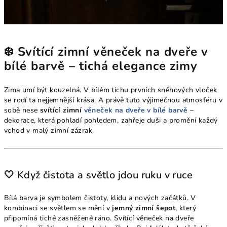
❄️ Svítící zimní věneček na dveře v
bílé barvě – tichá elegance zimy
Zima umí být kouzelná. V bílém tichu prvních sněhových vloček
se rodí ta nejjemnější krása. A právě tuto výjimečnou atmosféru v
sobě nese
svítící zimní
věneček na dveře v bílé barvě
–
dekorace, která pohladí pohledem, zahřeje duši a promění každý
vchod v malý zimní zázrak.
🤍 Když čistota a světlo jdou ruku v ruce
Bílá barva je symbolem čistoty, klidu a nových začátků. V
kombinaci se světlem se mění v
jemný zimní šepot
, který
připomíná tiché zasněžené ráno. Svítící věneček na dveře