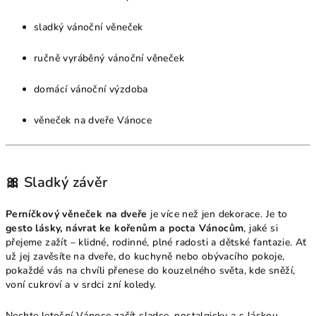
sladký vánoční věneček
ručně vyráběný vánoční věneček
domácí vánoční výzdoba
věneček na dveře Vánoce
🎀 Sladký závěr
Perníčkový věneček na dveře
je více než jen dekorace. Je to
gesto lásky, návrat ke kořenům a pocta Vánocům
, jaké si
přejeme zažít – klidné, rodinné, plné radosti a dětské fantazie. Ať
už jej zavěsíte na dveře, do kuchyně nebo obývacího pokoje,
pokaždé vás na chvíli přenese do kouzelného světa, kde sněží,
voní cukroví a v srdci zní koledy.
Nechte letošní Vánoce začít sladce, nostalgicky a s láskou.