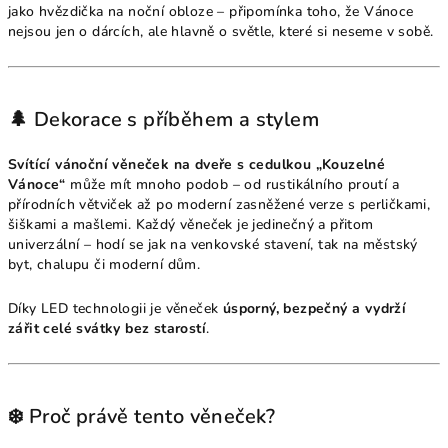
jako hvězdička na noční obloze – připomínka toho, že Vánoce
nejsou jen o dárcích, ale hlavně o světle, které si neseme v sobě.
🌲 Dekorace s příběhem a stylem
Svítící vánoční věneček na dveře s cedulkou „Kouzelné
Vánoce“
může mít mnoho podob – od rustikálního proutí a
přírodních větviček až po moderní zasněžené verze s perličkami,
šiškami a mašlemi. Každý věneček je jedinečný a přitom
univerzální – hodí se jak na venkovské stavení, tak na městský
byt, chalupu či moderní dům.
Díky LED technologii je věneček
úsporný, bezpečný a vydrží
zářit celé svátky bez starostí
.
❄️ Proč právě tento věneček?