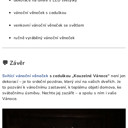
dekorace na dveře s LED světýlky
vánoční věneček s cedulkou
venkovní vánoční věneček se světlem
ručně vyráběný vánoční věneček
💬 Závěr
Svítící vánoční věneček
s cedulkou „Kouzelné Vánoce“
není jen
dekorací – je to srdeční pozdrav, který visí na vašich dveřích. Je
to pozvání k vánočnímu zastavení, k teplému objetí domova, ke
svátečnímu úsměvu. Nechte jej zazářit – a spolu s ním i vaše
Vánoce.