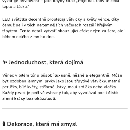
vyzařuje přívětivost – jako kdyby říkal: „Pojď dál, tady tě čeká
teplo a láska.“
LED světýlka decentně proplétají větvičky a květy věnce, díky
čemuž se i v těch nejtemnějších večerech rozzáří hřejivým
třpytem. Tento detail vytváří okouzlující efekt nejen za šera, ale i
během celého zimního dne.
✨ Jednoduchost, která dojímá
Věnec v bílém tónu působí
luxusně, něžně a elegantně
. Může
být ozdoben jemnými prvky jako jsou třpytivé větvičky, matné
perličky, bílé květy, stříbrné lístky, malá srdíčka nebo vločky.
Každý prvek je pečlivě vybraný tak, aby vyvolával pocit
čisté
zimní krásy bez okázalosti
.
🕯️ Dekorace, která má smysl