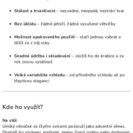
Stálost a trvanlivost
– nezvadne, neopadá, neztrácí tvar
Bez úklidu
– žádné jehličí, žádné vysušené větvičky
Možnost opakovaného použití
– stačí jednou vybrat a
těšíš se z něj roky
Snadná údržba i skladování
– složíš ho do krabice a za
rok znovu vytáhneš
Velká variabilita vzhledu
– od přírodního vzhledu až po
třpytivou eleganci
Kde ho využít?
Na stůl
Umělý věneček se čtyřmi svícemi poslouží jako adventní věnec.
Doplníš ho stuhami, mašlemi, jmény členů rodiny nebo drobnými