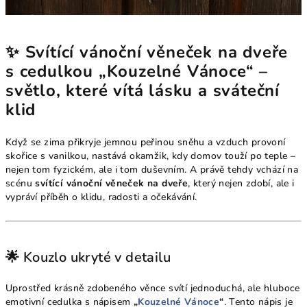
✨ Svítící vánoční věneček na dveře
s cedulkou „Kouzelné Vánoce“ –
světlo, které vítá lásku a sváteční
klid
Když se zima přikryje jemnou peřinou sněhu a vzduch provoní
skořice s vanilkou, nastává okamžik, kdy domov touží po teple –
nejen tom fyzickém, ale i tom duševním. A právě tehdy vchází na
scénu
svítící vánoční věneček na dveře
, který nejen zdobí, ale i
vypráví příběh o klidu, radosti a očekávání.
🌟 Kouzlo ukryté v detailu
Uprostřed krásně zdobeného věnce svítí jednoduchá, ale hluboce
emotivní cedulka s nápisem
„
Kouzelné Vánoce
“
. Tento nápis je