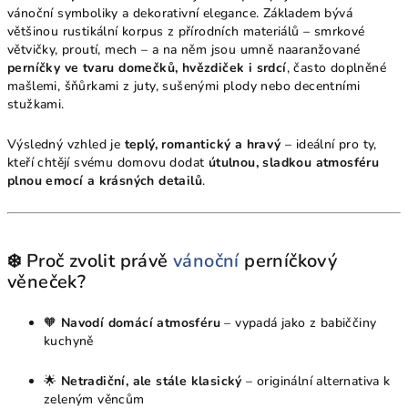
vánoční symboliky a dekorativní elegance. Základem bývá
většinou rustikální korpus z přírodních materiálů – smrkové
větvičky, proutí, mech – a na něm jsou umně naaranžované
perníčky ve tvaru domečků, hvězdiček i srdcí
, často doplněné
mašlemi, šňůrkami z juty, sušenými plody nebo decentními
stužkami.
Výsledný vzhled je
teplý, romantický a hravý
– ideální pro ty,
kteří chtějí svému domovu dodat
útulnou, sladkou atmosféru
plnou emocí a krásných detailů
.
❄️ Proč zvolit právě
vánoční
perníčkový
věneček?
🧡
Navodí domácí atmosféru
– vypadá jako z babiččiny
kuchyně
🌟
Netradiční, ale stále klasický
– originální alternativa k
zeleným věncům