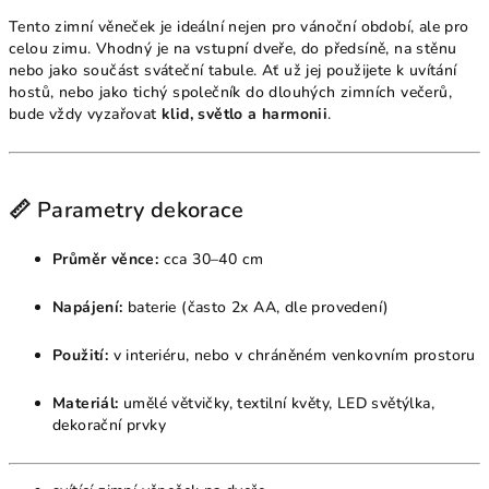
Tento zimní věneček je ideální nejen pro vánoční období, ale pro
celou zimu. Vhodný je na vstupní dveře, do předsíně, na stěnu
nebo jako součást sváteční tabule. Ať už jej použijete k uvítání
hostů, nebo jako tichý společník do dlouhých zimních večerů,
bude vždy vyzařovat
klid, světlo a harmonii
.
📏 Parametry dekorace
Průměr věnce:
cca 30–40 cm
Napájení:
baterie (často 2x AA, dle provedení)
Použití:
v interiéru, nebo v chráněném venkovním prostoru
Materiál:
umělé větvičky, textilní květy, LED světýlka,
dekorační prvky