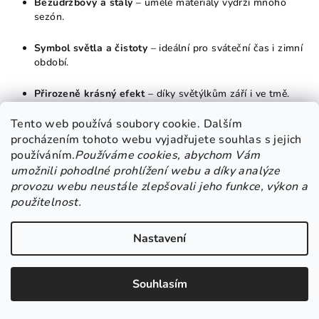
Bezúdržbový a stálý
– umělé materiály vydrží mnoho
sezón.
Symbol světla a čistoty
– ideální pro sváteční čas i zimní
období.
Přirozeně krásný efekt
– díky světýlkům září i ve tmě.
Tento web používá soubory cookie. Dalším
Všestranné použití
– na dveře, stěnu, do oken nebo jako
procházením tohoto webu vyjadřujete souhlas s jejich
střed dekorace na stůl.
používáním.
Používáme cookies, abychom Vám
umožnili pohodlné prohlížení webu a díky analýze
provozu webu neustále zlepšovali jeho funkce, výkon a
📏 Rozměry a specifikace:
použitelnost.
Průměr věnce:
cca 35–45 cm
Nastavení
Napájení světýlek:
2x AA baterie (není součástí balení)
Souhlasím
Použití:
v interiéru nebo v chráněném exteriéru