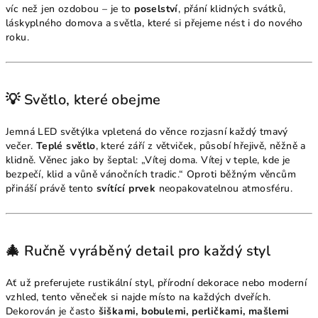
víc než jen ozdobou – je to
poselství
, přání klidných svátků,
láskyplného domova a světla, které si přejeme nést i do nového
roku.
💡 Světlo, které obejme
Jemná LED světýlka vpletená do věnce rozjasní každý tmavý
večer.
Teplé světlo
, které září z větviček, působí hřejivě, něžně a
klidně. Věnec jako by šeptal: „Vítej doma. Vítej v teple, kde je
bezpečí, klid a vůně vánočních tradic.“ Oproti běžným věncům
přináší právě tento
svítící prvek
neopakovatelnou atmosféru.
🎄 Ručně vyráběný detail pro každý styl
Ať už preferujete rustikální styl, přírodní dekorace nebo moderní
vzhled, tento věneček si najde místo na každých dveřích.
Dekorován je často
šiškami, bobulemi, perličkami, mašlemi