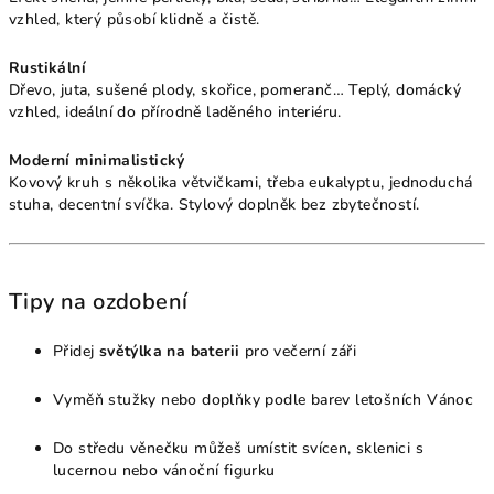
vzhled, který působí klidně a čistě.
Rustikální
Dřevo, juta, sušené plody, skořice, pomeranč… Teplý, domácký
vzhled, ideální do přírodně laděného interiéru.
Moderní minimalistický
Kovový kruh s několika větvičkami, třeba eukalyptu, jednoduchá
stuha, decentní svíčka. Stylový doplněk bez zbytečností.
Tipy na ozdobení
Přidej
světýlka na baterii
pro večerní záři
Vyměň stužky nebo doplňky podle barev letošních Vánoc
Do středu věnečku můžeš umístit svícen, sklenici s
lucernou nebo vánoční figurku