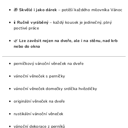
🎁
Skvělé i jako dárek
– potěší každého milovníka Vánoc
🕯
Ručně vyráběný
– každý kousek je jedinečný, plný
poctivé práce
🌿
Lze zavěsit nejen na dveře, ale i na stěnu, nad krb
nebo do okna
perníčkový vánoční věneček na dveře
vánoční věneček s perníčky
vánoční věneček domečky srdíčka hvězdičky
originální věneček na dveře
rustikální vánoční věneček
vánoční dekorace z perníků