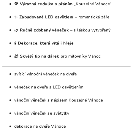
💖
Výrazná cedulka s přáním
„Kouzelné Vánoce“
✨
Zabudované LED osvětlení
– romantická záře
🌿
Ručně zdobený věneček
– s láskou vytvořený
🕯
Dekorace, která vítá i hřeje
🎁
Skvělý tip na dárek
pro milovníky Vánoc
svítící vánoční věneček na dveře
věneček na dveře s LED osvětlením
vánoční věneček s nápisem Kouzelné Vánoce
vánoční věneček se světýlky
dekorace na dveře Vánoce