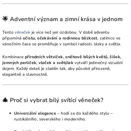
🌟 Adventní význam a zimní krása v jednom
Tento
věneček
je více než jen ozdobou. V době adventu
připomíná
očistu, očekávání a rodinnou blízkost
, zatímco ve
vánočním čase se proměňuje v symbol radosti, lásky a světla.
Kombinace
přírodních větviček, sněhově bílých květů, šišek,
jemných perliček, vloček a světýlek
vytváří jedinečný vizuální
dojem. Každý detail je sladěn tak, aby působil přirozeně,
elegantně a slavnostně.
🎄 Proč si vybrat bílý svítící věneček?
Univerzální elegance
– hodí se do každého stylu –
rustikálního, severského i moderního.