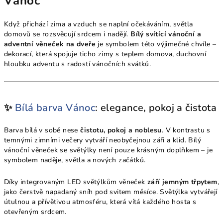
Vánoc
Když přichází zima a vzduch se naplní očekáváním, světla
domovů se rozsvěcují srdcem i nadějí.
Bílý svítící vánoční a
adventní věneček na dveře
je symbolem této výjimečné chvíle –
dekorací, která spojuje ticho zimy s teplem domova, duchovní
hloubku adventu s radostí vánočních svátků.
✨
Bílá barva Vánoc
: elegance, pokoj a čistota
Barva bílá v sobě nese
čistotu, pokoj a noblesu
. V kontrastu s
temnými zimními večery vytváří neobyčejnou záři a klid. Bílý
vánoční věneček se světýlky není pouze krásným doplňkem – je
symbolem naděje, světla a nových začátků.
Díky integrovaným LED světýlkům věneček
září jemným třpytem
,
jako čerstvě napadaný sníh pod svitem měsíce. Světýlka vytvářejí
útulnou a přívětivou atmosféru, která vítá každého hosta s
otevřeným srdcem.