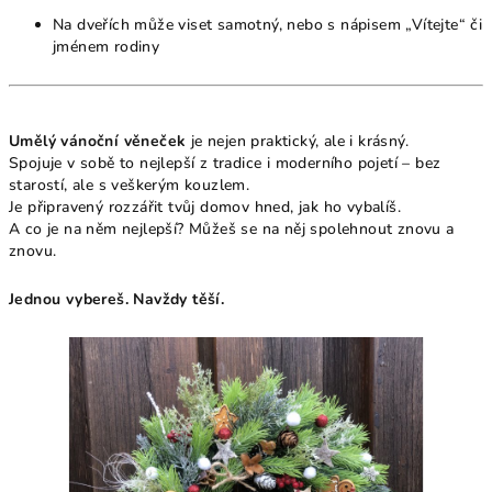
Na dveřích může viset samotný, nebo s nápisem „Vítejte“ či
jménem rodiny
Umělý vánoční věneček
je nejen praktický, ale i krásný.
Spojuje v sobě to nejlepší z tradice i moderního pojetí – bez
starostí, ale s veškerým kouzlem.
Je připravený rozzářit tvůj domov hned, jak ho vybalíš.
A co je na něm nejlepší? Můžeš se na něj spolehnout znovu a
znovu.
Jednou vybereš. Navždy těší.