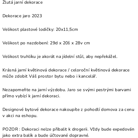
Žlutá jarní dekorace
Dekorace jaro 2023
Velikost plastové lodičky: 20x11,5cm
Velikost po nazdobení: 29
d x 20š x 28v
cm
Velikost truhlíku je akorát na jídelní stůl, aby nepřekážel.
Krásná jarní květinová dekorace / celoroční květinová dekorace
může zdobit Váš prostor bytu nebo i kancelář.
Nezapomeňte na jarní výzdobu. Jaro se svými pestrými barvami
přímo vybízí k jarní dekoraci.
Designové bytové dekorace nakoupíte z pohodlí domova za cenu
v akci na eshopu.
POZOR : Dekoraci nelze přibalit k drogerii. Vždy bude expedován
jako extra balík a bude účtované dopravné.