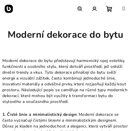
Přejít
na
obsah
Nákupn
Hledat
Přihlášení
Moderní dekorace do bytu
košík
Moderní dekorace do bytu představují harmonický spoj estetiky,
funkčnosti a osobního stylu, který dotváří prostředí, jež odráží
dnešní trendy a vkus. Tyto dekorace přinášejí do bytu svěží
energii a vizuální zážitek, často kombinují jednoduché linie,
inovativní materiály a odvážné prvky, které rozjasňují každý kout
prostoru. Následující popis se zaměřuje na různé typy moderních
dekorací, které mohou být využity k transformaci bytu do
stylového a současného prostředí.
1. Čisté linie a minimalistický design:
Moderní dekorace se
často vyznačují čistými liniemi a minimalistickým designem.
Důraz je kladen na jednoduchost a eleganci, která vytváří prostor