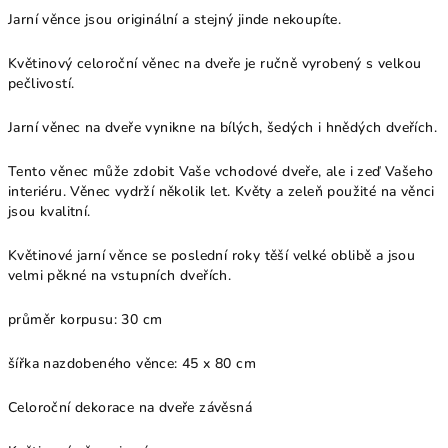
Jarní věnce jsou originální a stejný jinde nekoupíte.
Květinový celoroční věnec na dveře je ručně vyrobený s velkou
pečlivostí.
Jarní věnec na dveře vynikne na bílých, šedých i hnědých dveřích.
Tento věnec může zdobit Vaše vchodové dveře, ale i zeď Vašeho
interiéru. Věnec vydrží několik let. Květy a zeleň použité na věnci
jsou kvalitní.
Květinové jarní věnce se poslední roky těší velké oblibě a jsou
velmi pěkné na vstupních dveřích.
průměr korpusu: 30 cm
šířka nazdobeného věnce: 45 x 80 cm
Celoroční dekorace na dveře závěsná