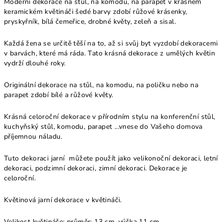
Moderní dekorace na stůl, na komodu, na parapet v krásném
keramickém květináči šedé barvy zdobí růžové krásenky,
pryskyřník, bílá čemeřice, drobné květy, zeleň a sisal.
Každá žena se určitě těší na to, až si svůj byt vyzdobí dekoracemi
v barvách, které má ráda. Tato krásná dekorace z umělých květin
vydrží dlouhé roky.
Originální dekorace na stůl, na komodu, na poličku nebo na
parapet zdobí bílé a růžové květy.
Krásná celoroční dekorace v přírodním stylu na konferenční stůl,
kuchyňský stůl, komodu, parapet ...vnese do Vašeho domova
příjemnou náladu.
Tuto dekoraci jarní můžete použít jako velikonoční dekoraci, letní
dekoraci, podzimní dekoraci, zimní dekoraci. Dekorace je
celoroční.
Květinová jarní dekorace v květináči.
Velikost květináče: průměr: 13 cm, výška 11 cm