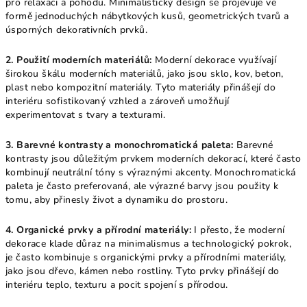
pro relaxaci a pohodu. Minimalistický design se projevuje ve
formě jednoduchých nábytkových kusů, geometrických tvarů a
úsporných dekorativních prvků.
2. Použití moderních materiálů:
Moderní dekorace využívají
širokou škálu moderních materiálů, jako jsou sklo, kov, beton,
plast nebo kompozitní materiály. Tyto materiály přinášejí do
interiéru sofistikovaný vzhled a zároveň umožňují
experimentovat s tvary a texturami.
3. Barevné kontrasty a monochromatická paleta:
Barevné
kontrasty jsou důležitým prvkem moderních dekorací, které často
kombinují neutrální tóny s výraznými akcenty. Monochromatická
paleta je často preferovaná, ale výrazné barvy jsou použity k
tomu, aby přinesly život a dynamiku do prostoru.
4. Organické prvky a přírodní materiály:
I přesto, že moderní
dekorace klade důraz na minimalismus a technologický pokrok,
je často kombinuje s organickými prvky a přírodními materiály,
jako jsou dřevo, kámen nebo rostliny. Tyto prvky přinášejí do
interiéru teplo, texturu a pocit spojení s přírodou.