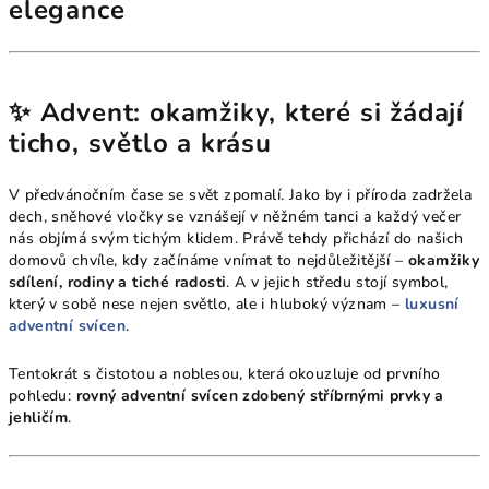
elegance
✨ Advent: okamžiky, které si žádají
ticho, světlo a krásu
V předvánočním čase se svět zpomalí. Jako by i příroda zadržela
dech, sněhové vločky se vznášejí v něžném tanci a každý večer
nás objímá svým tichým klidem. Právě tehdy přichází do našich
domovů chvíle, kdy začínáme vnímat to nejdůležitější –
okamžiky
sdílení, rodiny a tiché radosti
. A v jejich středu stojí symbol,
který v sobě nese nejen světlo, ale i hluboký význam –
luxusní
adventní svícen
.
Tentokrát s čistotou a noblesou, která okouzluje od prvního
pohledu:
rovný adventní svícen zdobený stříbrnými prvky a
jehličím
.