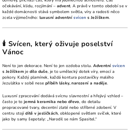
domovy, přichází čas, který má jedinečnou atmosféru. Čas
očekávání, klidu, rozjímání –
advent
. A právě v tomto období se v
každé domácnosti stává symbolem světla, víry a radosti něco
zcela výjimečného:
luxusní adventní
svícen
s Ježíškem
.
🕯️ Svícen, který oživuje poselství
Vánoc
Není to jen dekorace. Není to jen ozdoba stolu.
Adventní
svícen
s Ježíškem
je
dílo duše
, je to umělecký dotek víry, emocí a
pokory. Každý plamínek, každá kontura postavičky malého
Jezulátka v sobě nese
příběh lásky, narození a naděje
.
Luxusní zpracování dodává svícnu slavnostní a hřejivý vzhled –
často je to
jemná keramika nebo dřevo
, do detailu
propracované tvary, decentní zlaté nebo stříbrné zdobení. V
centru stojí
dítě v jesličkách
, obklopené světlem svíček, které
jako by samy šepotaly: „Narodil se nám Spasitel.“