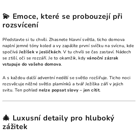
💫 Emoce, které se probouzejí při
rozsvícení
Představte si tu chvíli. Zhasnete hlavní světla, ticho domova
naplní jemné tóny koled a vy zapálíte první svíčku na svícnu, kde
spočívá
Ježíšek v jesličkách
. V tu chvíli se čas zastaví. Nádech
se ztiší, oči se rozzáří. Je to okamžik, kdy
vánoční zázrak
vstupuje do vašeho domova
.
A s každou další adventní nedělí se světlo rozšiřuje. Ticho noci
rozsvěcuje něžné světlo plamínků a tvář Ježíška září v jejich
svitu. Ten pohled
nelze popsat slovy – jen cítit
.
🎄 Luxusní detaily pro hluboký
zážitek