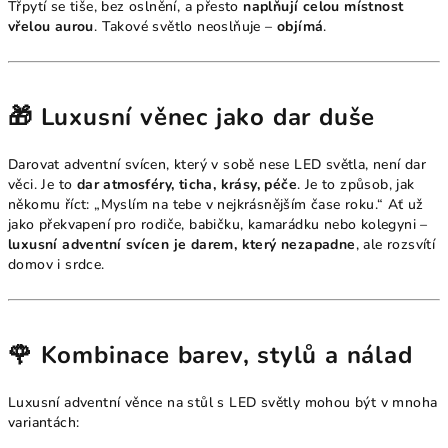
Třpytí se tiše, bez oslnění, a přesto
naplňují celou místnost
vřelou aurou
. Takové světlo neoslňuje –
objímá
.
🎁 Luxusní věnec jako dar duše
Darovat adventní svícen, který v sobě nese LED světla, není dar
věci. Je to
dar atmosféry, ticha, krásy, péče
. Je to způsob, jak
někomu říct: „Myslím na tebe v nejkrásnějším čase roku.“ Ať už
jako překvapení pro rodiče, babičku, kamarádku nebo kolegyni –
luxusní adventní svícen je darem, který nezapadne
, ale rozsvítí
domov i srdce.
🌹 Kombinace barev, stylů a nálad
Luxusní adventní věnce na stůl s LED světly mohou být v mnoha
variantách: