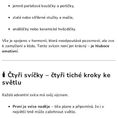
jemně perleťové kouličky a perličky,
zlaté nebo stříbrné stužky a mašle,
andělíčky nebo keramické hvězdičky.
Vše je spojeno v harmonii, která neodpoutává pozornost, ale zve
k zamyšlení a klidu. Tento svícen není jen krásný –
je hluboce
emotivní
.
🕯️ Čtyři svíčky – čtyři tiché kroky ke
světlu
Každá adventní svíce má svůj význam.
První je svíce naděje
– tiše plane a připomíná, že i v
největší tmě může zažehnout světlo.