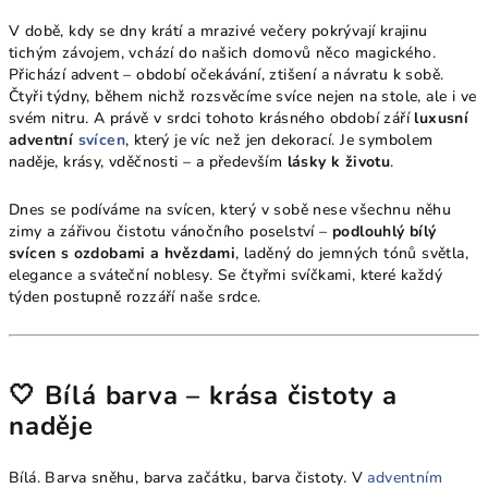
V době, kdy se dny krátí a mrazivé večery pokrývají krajinu
tichým závojem, vchází do našich domovů něco magického.
Přichází advent – období očekávání, ztišení a návratu k sobě.
Čtyři týdny, během nichž rozsvěcíme svíce nejen na stole, ale i ve
svém nitru. A právě v srdci tohoto krásného období září
luxusní
adventní
svícen
, který je víc než jen dekorací. Je symbolem
naděje, krásy, vděčnosti – a především
lásky k životu
.
Dnes se podíváme na svícen, který v sobě nese všechnu něhu
zimy a zářivou čistotu vánočního poselství –
podlouhlý bílý
svícen s ozdobami a hvězdami
, laděný do jemných tónů světla,
elegance a sváteční noblesy. Se čtyřmi svíčkami, které každý
týden postupně rozzáří naše srdce.
🤍 Bílá barva – krása čistoty a
naděje
Bílá. Barva sněhu, barva začátku, barva čistoty. V
adventním