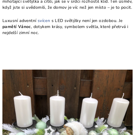
mihotající světýlka a cítili, jak se v srdci rozhostil klid. Ten úsměv,
když jste si uvědomili, že domov je víc než jen místo – je to pocit.
Luxusní adventní
svícen
s LED světýlky není jen ozdobou. Je
pamětí Vánoc
, dotykem krásy, symbolem světla, které přetrvá i
nejdelší zimní noc.