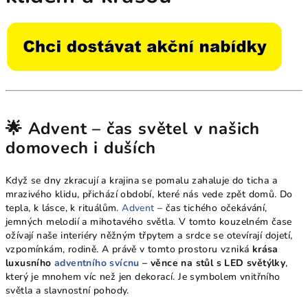
🌟 Advent – čas světel v našich
domovech i duších
Když se dny zkracují a krajina se pomalu zahaluje do ticha a
mrazivého klidu, přichází období, které nás vede zpět domů. Do
tepla, k lásce, k rituálům.
Advent
– čas tichého očekávání,
jemných melodií a mihotavého světla. V tomto kouzelném čase
ožívají naše interiéry něžným třpytem a srdce se otevírají dojetí,
vzpomínkám, rodině. A právě v tomto prostoru vzniká
krása
luxusního
adventního svícnu
– věnce na stůl s LED světýlky
,
který je mnohem víc než jen dekorací. Je symbolem vnitřního
světla a slavnostní pohody.