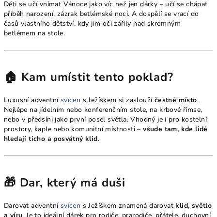
Děti se učí vnímat Vánoce jako víc než jen dárky – učí se chápat
příběh narození, zázrak betlémské noci. A dospělí se vrací do
časů vlastního dětství, kdy jim oči zářily nad skromným
betlémem na stole.
🏠 Kam umístit tento poklad?
Luxusní adventní
svícen
s Ježíškem si zaslouží
čestné místo
.
Nejlépe na jídelním nebo konferenčním stole, na krbové římse,
nebo v předsíni jako první posel světla. Vhodný je i pro kostelní
prostory, kaple nebo komunitní místnosti –
všude tam, kde lidé
hledají ticho a posvátný klid
.
🎁 Dar, který má duši
Darovat adventní
svícen
s Ježíškem znamená darovat
klid, světlo
a víru
. Je to ideální dárek pro rodiče, prarodiče, přátele, duchovní