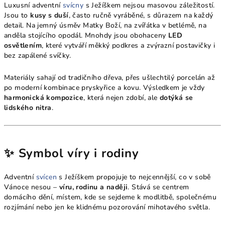
Luxusní adventní
svícny
s Ježíškem nejsou masovou záležitostí.
Jsou to
kusy s duší
, často ručně vyráběné, s důrazem na každý
detail. Na jemný úsměv Matky Boží, na zvířátka v betlémě, na
anděla stojícího opodál. Mnohdy jsou obohaceny
LED
osvětlením
, které vytváří měkký podkres a zvýrazní postavičky i
bez zapálené svíčky.
Materiály sahají od tradičního dřeva, přes ušlechtilý porcelán až
po moderní kombinace pryskyřice a kovu. Výsledkem je vždy
harmonická kompozice
, která nejen zdobí, ale
dotýká se
lidského nitra
.
✨ Symbol víry i rodiny
Adventní
svícen
s Ježíškem propojuje to nejcennější, co v sobě
Vánoce nesou –
víru, rodinu a naději
. Stává se centrem
domácího dění, místem, kde se sejdeme k modlitbě, společnému
rozjímání nebo jen ke klidnému pozorování mihotavého světla.