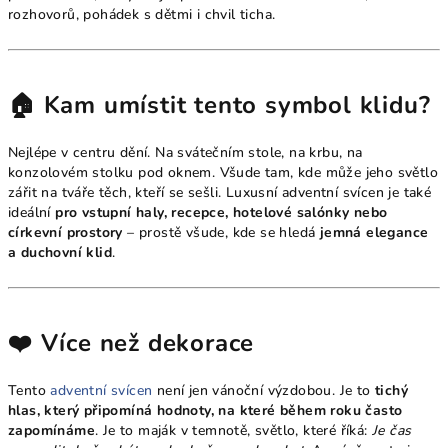
rozhovorů, pohádek s dětmi i chvil ticha.
🏠 Kam umístit tento symbol klidu?
Nejlépe v centru dění. Na svátečním stole, na krbu, na
konzolovém stolku pod oknem. Všude tam, kde může jeho světlo
zářit na tváře těch, kteří se sešli. Luxusní adventní svícen je také
ideální
pro vstupní haly, recepce, hotelové salónky nebo
církevní prostory
– prostě všude, kde se hledá
jemná elegance
a duchovní klid
.
❤️ Více než dekorace
Tento
adventní svícen
není jen vánoční výzdobou. Je to
tichý
hlas, který připomíná hodnoty, na které během roku často
zapomínáme
. Je to maják v temnotě, světlo, které říká:
Je čas