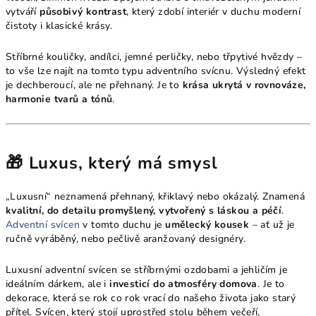
vytváří
působivý kontrast
, který zdobí interiér v duchu moderní
čistoty i klasické krásy.
Stříbrné kouličky, andílci, jemné perličky, nebo třpytivé hvězdy –
to vše lze najít na tomto typu adventního svícnu. Výsledný efekt
je dechberoucí, ale ne přehnaný. Je to
krása ukrytá v rovnováze,
harmonie tvarů a tónů
.
🎁 Luxus, který má smysl
„Luxusní“ neznamená přehnaný, křiklavý nebo okázalý. Znamená
kvalitní, do detailu promyšlený, vytvořený s láskou a péčí
.
Adventní svícen
v tomto duchu je
umělecký kousek
– ať už je
ručně vyráběný, nebo pečlivě aranžovaný designéry.
Luxusní adventní svícen se stříbrnými ozdobami a jehličím je
ideálním dárkem, ale i
investicí do atmosféry domova
. Je to
dekorace, která se rok co rok vrací do našeho života jako starý
přítel. Svícen, který stojí uprostřed stolu během večeří,