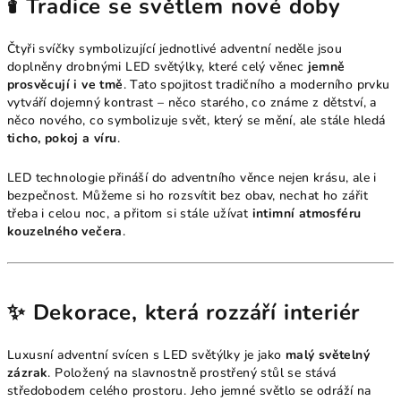
🕯️ Tradice se světlem nové doby
Čtyři svíčky symbolizující jednotlivé adventní neděle jsou
doplněny drobnými LED světýlky, které celý věnec
jemně
prosvěcují i ve tmě
. Tato spojitost tradičního a moderního prvku
vytváří dojemný kontrast – něco starého, co známe z dětství, a
něco nového, co symbolizuje svět, který se mění, ale stále hledá
ticho, pokoj a víru
.
LED technologie přináší do adventního věnce nejen krásu, ale i
bezpečnost. Můžeme si ho rozsvítit bez obav, nechat ho zářit
třeba i celou noc, a přitom si stále užívat
intimní atmosféru
kouzelného večera
.
✨ Dekorace, která rozzáří interiér
Luxusní adventní svícen s LED světýlky je jako
malý světelný
zázrak
. Položený na slavnostně prostřený stůl se stává
středobodem celého prostoru. Jeho jemné světlo se odráží na