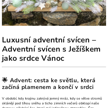
Luxusní adventní svícen –
Adventní svícen s Ježíškem
jako srdce Vánoc
🌟 Advent: cesta ke světlu, která
začíná plamenem a končí v srdci
V období, kdy krajinu zakrývá jemný mráz, kdy se větve stromů
sklánějí pod tíhou sněhu a ticho zimních večerů obklopí naše