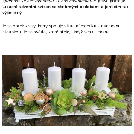
zpomalit. Je čas být spolu. Je čas naslouchat.
A právě proto je
luxusní adventní svícen se stříbrnými ozdobami a jehličím
tak
výjimečný.
Je to dotek krásy, který spojuje vizuální estetiku s duchovní
hloubkou. Je to světlo, které hřeje, i když venku mrzne.