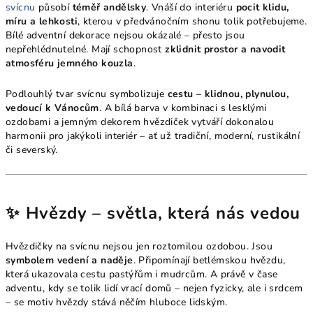
svícnu
působí
téměř andělsky
. Vnáší do interiéru
pocit klidu,
míru a lehkosti
, kterou v předvánočním shonu tolik potřebujeme.
Bílé adventní dekorace nejsou okázalé – přesto jsou
nepřehlédnutelné. Mají schopnost
zklidnit prostor a navodit
atmosféru jemného kouzla
.
Podlouhlý tvar svícnu symbolizuje
cestu – klidnou, plynulou,
vedoucí k Vánocům
. A bílá barva v kombinaci s lesklými
ozdobami a jemným dekorem hvězdiček vytváří dokonalou
harmonii pro jakýkoli interiér – ať už tradiční, moderní, rustikální
či severský.
✨ Hvězdy – světla, která nás vedou
Hvězdičky na svícnu nejsou jen roztomilou ozdobou. Jsou
symbolem vedení a naděje
. Připomínají betlémskou hvězdu,
která ukazovala cestu pastýřům i mudrcům. A právě v čase
adventu, kdy se tolik lidí vrací domů – nejen fyzicky, ale i srdcem
– se motiv hvězdy stává něčím hluboce lidským.