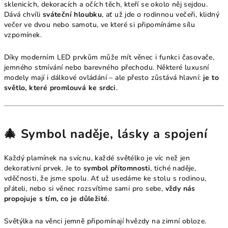
sklenicích, dekoracích a očích těch, kteří se okolo něj sejdou.
Dává chvíli
sváteční hloubku
, ať už jde o rodinnou večeři, klidný
večer ve dvou nebo samotu, ve které si připomínáme sílu
vzpomínek.
Díky moderním LED prvkům může mít věnec i funkci časovače,
jemného stmívání nebo barevného přechodu. Některé luxusní
modely mají i dálkové ovládání – ale přesto zůstává hlavní:
je to
světlo, které promlouvá ke srdci
.
🎄 Symbol naděje, lásky a spojení
Každý plamínek na svícnu, každé světélko je víc než jen
dekorativní prvek. Je to
symbol přítomnosti
, tiché naděje,
vděčnosti, že jsme spolu. Ať už usedáme ke stolu s rodinou,
přáteli, nebo si věnec rozsvítíme sami pro sebe,
vždy nás
propojuje s tím, co je důležité
.
Světýlka na věnci jemně připomínají hvězdy na zimní obloze.