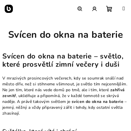
Přejít
na
obsah
Nákupn
Hledat
Přihlášení
Svícen do okna na baterie
košík
Svícen do okna na baterie – světlo,
které prosvětlí zimní večery i duši
V mrazivých prosincových večerech, kdy se soumrak snáší nad
město dřív, než si stihneme všimnout, je světlo tím nejcennějším.
Ne jen tím, které nás vede domů po tmě, ale i tím, které
zahřívá
zevnitř
, uklidňuje a připomíná, že v každé temnotě se skrývá
naděje. A právě takovým světlem je
svícen do okna na baterie
–
jemný, něžný a vždy připravený zářit i tehdy, kdy ostatní světla
zhasínají.