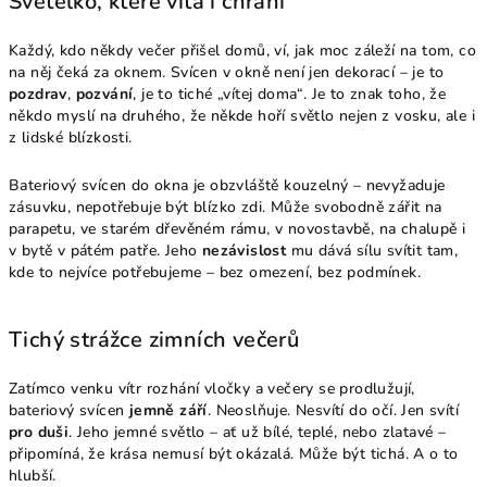
Světélko, které vítá i chrání
Každý, kdo někdy večer přišel domů, ví, jak moc záleží na tom, co
na něj čeká za oknem. Svícen v okně není jen dekorací – je to
pozdrav
,
pozvání
, je to tiché „vítej doma“. Je to znak toho, že
někdo myslí na druhého, že někde hoří světlo nejen z vosku, ale i
z lidské blízkosti.
Bateriový svícen do okna je obzvláště kouzelný – nevyžaduje
zásuvku, nepotřebuje být blízko zdi. Může svobodně zářit na
parapetu, ve starém dřevěném rámu, v novostavbě, na chalupě i
v bytě v pátém patře. Jeho
nezávislost
mu dává sílu svítit tam,
kde to nejvíce potřebujeme – bez omezení, bez podmínek.
Tichý strážce zimních večerů
Zatímco venku vítr rozhání vločky a večery se prodlužují,
bateriový svícen
jemně září
. Neoslňuje. Nesvítí do očí. Jen svítí
pro duši
. Jeho jemné světlo – ať už bílé, teplé, nebo zlatavé –
připomíná, že krása nemusí být okázalá. Může být tichá. A o to
hlubší.