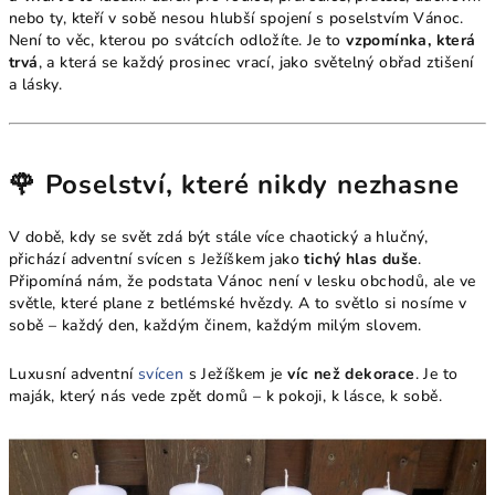
nebo ty, kteří v sobě nesou hlubší spojení s poselstvím Vánoc.
Není to věc, kterou po svátcích odložíte. Je to
vzpomínka, která
trvá
, a která se každý prosinec vrací, jako světelný obřad ztišení
a lásky.
🌹 Poselství, které nikdy nezhasne
V době, kdy se svět zdá být stále více chaotický a hlučný,
přichází adventní svícen s Ježíškem jako
tichý hlas duše
.
Připomíná nám, že podstata Vánoc není v lesku obchodů, ale ve
světle, které plane z betlémské hvězdy. A to světlo si nosíme v
sobě – každý den, každým činem, každým milým slovem.
Luxusní adventní
svícen
s Ježíškem je
víc než dekorace
. Je to
maják, který nás vede zpět domů – k pokoji, k lásce, k sobě.