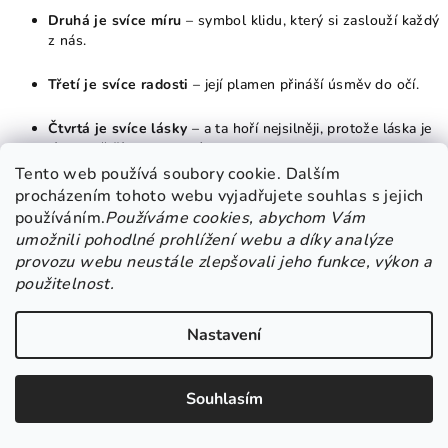
Druhá je svíce míru
– symbol klidu, který si zaslouží každý
z nás.
Třetí je svíce radosti
– její plamen přináší úsměv do očí.
Čtvrtá je svíce lásky
– a ta hoří nejsilněji, protože láska je
tím největším darem Vánoc.
Tento web používá soubory cookie. Dalším
Podlouhlý svícen
vytváří pocit
proudění času
– jak se světlo
procházením tohoto webu vyjadřujete souhlas s jejich
rozšiřuje, den za dnem, týden za týdnem, až do Štědrého večera.
používáním.
Používáme cookies, abychom Vám
Je to
rituál, který spojuje generace
. Děti s nadšením sledují,
umožnili pohodlné prohlížení webu a díky analýze
kolik svíček už hoří, rodiče se zasněně dívají do plamene a
provozu webu neustále zlepšovali jeho funkce, výkon a
prarodiče s vděčností vzpomínají na roky minulé.
použitelnost.
Nastavení
🏡 Kde a jak svícen umístit
Souhlasím
Takový luxusní adventní svícen se hodí nejen na sváteční stůl.
Skvěle vynikne: