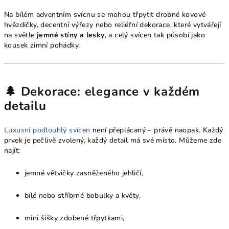
Na bílém adventním svícnu se mohou třpytit drobné kovové
hvězdičky, decentní výřezy nebo reliéfní dekorace, které vytvářejí
na světle
jemné stíny a lesky
, a celý svícen tak působí jako
kousek zimní pohádky.
🌲 Dekorace: elegance v každém
detailu
Luxusní podlouhlý svícen
není přeplácaný – právě naopak. Každý
prvek je pečlivě zvolený, každý detail má své místo. Můžeme zde
najít:
jemné větvičky zasněženého jehličí,
bílé nebo stříbrné bobulky a květy,
mini šišky zdobené třpytkami,