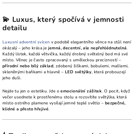
💫 Luxus, který spočívá v jemnosti
detailu
Luxusní adventní svícen
v podobě elegantního věnce na stůl není
okázalý – jeho krása je
jemná, decentní, ale nepřehlédnutelná
.
Každý lístek, každá větvička, každý drobný světelný bod má své
místo. Věnec je často zpracovaný s uměleckou precizností –
přírodní nebo bílý základ
, zdobený šiškami, bobulemi, mašlemi,
skleněnými baňkami a hlavně –
LED světýlky
, která probouzejí
jeho duši.
Nejde tu jen o estetiku. Jde o
emocionální zážitek
. O pocit, když
večer usednete k prostřenému stolu a rozsvítíte světýlka, která
místo ostrého plamene vysílají jemné teplé světlo –
bezpečné,
klidné a přesto hřejivé
.