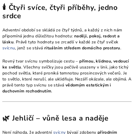
🕯️ Čtyři svíce, čtyři příběhy, jedno
srdce
Adventní období se skládá ze čtyř týdnů, a každý z nich nám
připomíná jednu důležitou hodnotu:
naději, pokoj, radost a
lásku
. Právě tyto hodnoty se zrcadlí v každé ze čtyř svíček
svícnu
, jenž se stává
rituálním středem domácího prostoru
.
Rovný tvar svícnu symbolizuje cestu –
přímou, klidnou, vedoucí
ke světlu
. Všechny svíčky jsou pečlivě usazeny v linii, jako tichý
pochod světla, které proniká temnotou prosincových večerů. Je
to světlo, které neruší, ale uklidňuje. Nezáří okázale, ale objímá. A
právě tento typ svícnu se stává
vědomým estetickým i
duchovním rozhodnutím
.
🌿 Jehličí – vůně lesa a naděje
Není náhoda, že adventní
svícny
bývají zdobeny
přírodním