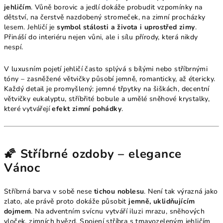
jehličím
. Vůně borovic a jedlí dokáže probudit vzpomínky na
dětství, na čerstvě nazdobený stromeček, na zimní procházky
lesem. Jehličí je
symbol stálosti a života i uprostřed zimy
.
Přináší do interiéru nejen vůni, ale i sílu přírody, která nikdy
nespí.
V luxusním pojetí jehličí často splývá s bílými nebo stříbrnými
tóny – zasněžené větvičky působí jemně, romanticky, až étericky.
Každý detail je promyšlený: jemné třpytky na šiškách, decentní
větvičky eukalyptu, stříbřité bobule a umělé sněhové krystalky,
které vytvářejí
efekt zimní pohádky
.
🌠 Stříbrné ozdoby – elegance
Vánoc
Stříbrná barva v sobě nese
tichou noblesu
. Není tak výrazná jako
zlato, ale právě proto dokáže působit
jemně, uklidňujícím
dojmem
. Na adventním svícnu vytváří iluzi mrazu, sněhových
vloček, zimních hvězd. Spojení stříbra s tmavozeleným jehličím