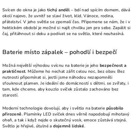
Svícen do okna je jako
tichý anděl
– bdí nad spícím domem, dává
okolí najevo, že uvnitř se slaví život, klid, Vánoce, rodina,
přátelství. V jeho světle se zpomalí čas. Připomene se nám, že i v
hektickém období je možné si najít chvilku jen pro sebe. Zapálit si
čaj, přitáhnout si deku a podívat se na světlo, které neuhasíná.
Baterie místo zápalek – pohodlí i bezpečí
Možná největší výhodou svícnu na baterie je jeho
bezpečnost a
praktičnost
. Můžeme ho nechat zářit celou noc, bez obav. Bez
nutnosti připomínat si, jestli jsme náhodou nezapomněli
sfouknout plamen. Je ideální do domácností s dětmi, se zvířaty, i
tam, kde chceme, aby kouzlo svíček zůstalo zachováno bez
starostí.
Moderní technologie dovolují, aby i světlo na baterie
působilo
přirozeně
. Plamínky LED svíček dnes věrně napodobují mihotavý
oheň, a tak i když nejde o skutečný vosk, emoce zůstává stejná.
Světlo je hřejivé, útulné a
dojemně lidské
.