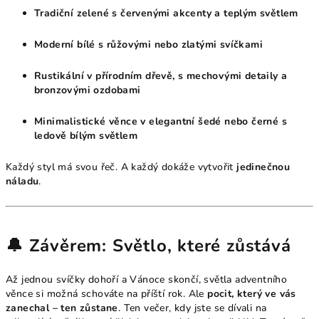
Tradiční zelené s červenými akcenty a teplým světlem
Moderní bílé s růžovými nebo zlatými svíčkami
Rustikální v přírodním dřevě, s mechovými detaily a
bronzovými ozdobami
Minimalistické věnce v elegantní šedé nebo černé s
ledově bílým světlem
Každý styl má svou řeč. A každý dokáže vytvořit
jedinečnou
náladu
.
🔔 Závěrem: Světlo, které zůstává
Až jednou svíčky dohoří a Vánoce skončí, světla adventního
věnce si možná schováte na příští rok. Ale
pocit, který ve vás
zanechal – ten zůstane
. Ten večer, kdy jste se dívali na