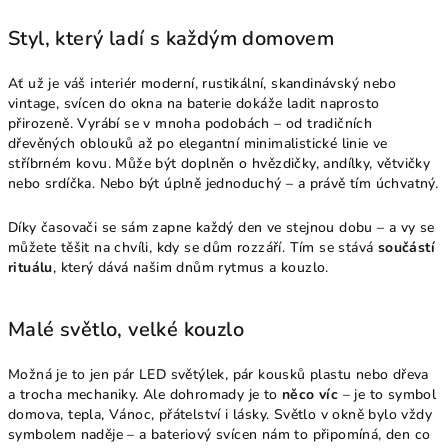
Styl, který ladí s každým domovem
Ať už je váš interiér moderní, rustikální, skandinávský nebo
vintage, svícen do okna na baterie dokáže ladit naprosto
přirozeně. Vyrábí se v mnoha podobách – od tradičních
dřevěných oblouků až po elegantní minimalistické linie ve
stříbrném kovu. Může být doplněn o hvězdičky, andílky, větvičky
nebo srdíčka. Nebo být úplně jednoduchý – a právě tím úchvatný.
Díky časovači se sám zapne každý den ve stejnou dobu – a vy se
můžete těšit na chvíli, kdy se dům rozzáří. Tím se stává
součástí
rituálu
, který dává našim dnům rytmus a kouzlo.
Malé světlo, velké kouzlo
Možná je to jen pár LED světýlek, pár kousků plastu nebo dřeva
a trocha mechaniky. Ale dohromady je to
něco víc
– je to symbol
domova, tepla, Vánoc, přátelství i lásky. Světlo v okně bylo vždy
symbolem naděje – a bateriový svícen nám to připomíná, den co