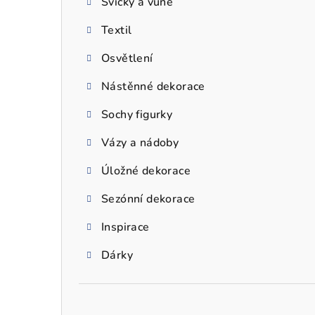
Svíčky a vůně
a
Textil
n
n
Osvětlení
í
Nástěnné dekorace
p
Sochy figurky
a
Vázy a nádoby
n
Úložné dekorace
e
Sezónní dekorace
l
Inspirace
Dárky