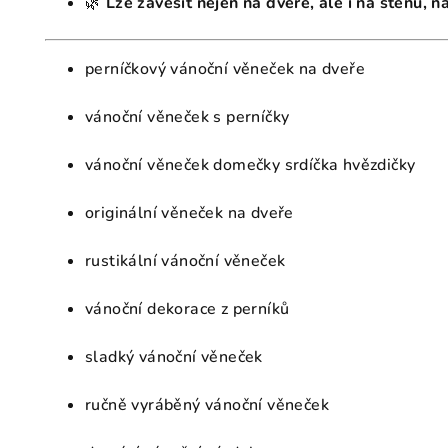
🌿
Lze zavěsit nejen na dveře, ale i na stěnu, 
perníčkový vánoční věneček na dveře
vánoční věneček s perníčky
vánoční věneček domečky srdíčka hvězdičky
originální věneček na dveře
rustikální vánoční věneček
vánoční dekorace z perníků
sladký vánoční věneček
ručně vyráběný vánoční věneček