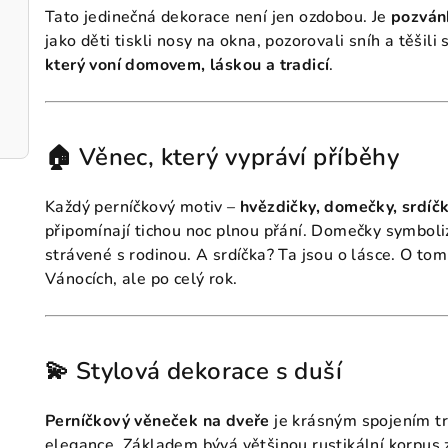
Tato jedinečná dekorace není jen ozdobou. Je
pozván
jako děti tiskli nosy na okna, pozorovali sníh a těšil
který voní domovem, láskou a tradicí
.
🏠 Věnec, který vypráví příběhy
Každý perníčkový motiv –
hvězdičky, domečky, srdíč
připomínají tichou noc plnou přání. Domečky symboliz
strávené s rodinou. A srdíčka? Ta jsou o lásce. O tom
Vánocích, ale po celý rok.
💫 Stylová dekorace s duší
Perníčkový věneček na dveře
je krásným spojením tr
elegance. Základem bývá většinou rustikální korpus z