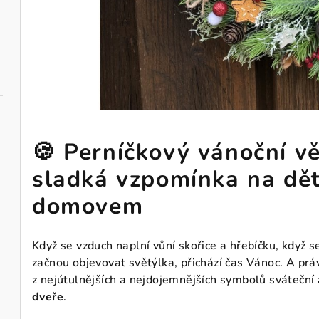
🍪 Perníčkový vánoční v
sladká vzpomínka na děts
domovem
Když se vzduch naplní vůní skořice a hřebíčku, když s
začnou objevovat světýlka, přichází čas Vánoc. A pr
z nejútulnějších a nejdojemnějších symbolů sváteční
dveře
.