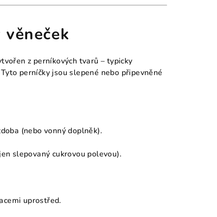
ý věneček
tvořen z perníkových tvarů – typicky
 Tyto perníčky jsou slepené nebo připevněné
ozdoba (nebo vonný doplněk).
 jen slepovaný cukrovou polevou).
acemi uprostřed.