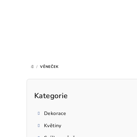
Přejít
na
obsah
/
VĚNEČEK
DOMŮ
P
o
Kategorie
Přeskočit
kategorie
s
Dekorace
t
Květiny
r