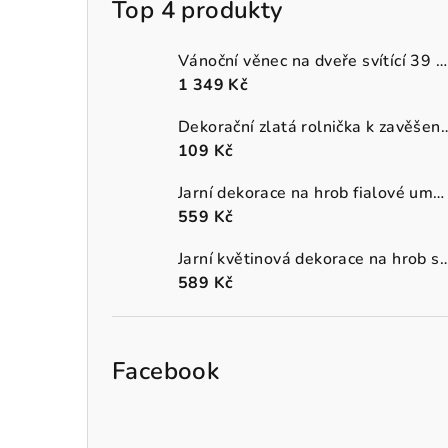
Top 4 produkty
Vánoční věnec na dveře svítící 39 cm
1 349 Kč
Dekorační zlatá rolnička k 
109 Kč
Jarní dekorace na hrob fialové umělé macešky v šedém truhlíku
559 Kč
Jarní květinová dekorace na hrob s oranžo
589 Kč
Facebook