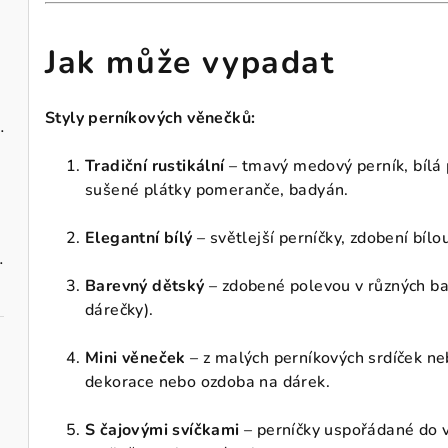
Jak může vypadat
Styly perníkových věnečků:
zavěšení 10 cm
Tradiční rustikální
– tmavý medový perník, bílá p
sušené plátky pomeranče, badyán.
Elegantní bílý
– světlejší perníčky, zdobení bílo
vými maceškami
Barevný dětský
– zdobené polevou v různých bar
dárečky).
Mini věneček
– z malých perníkových srdíček ne
dekorace nebo ozdoba na dárek.
S čajovými svíčkami
– perníčky uspořádané do v