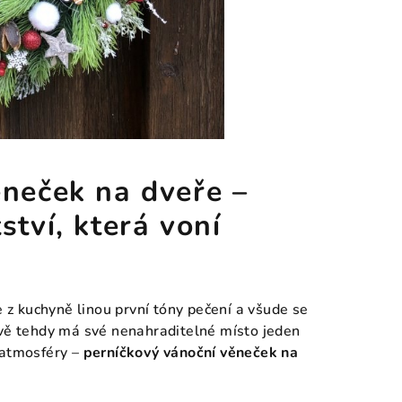
ěneček na dveře –
tví, která voní
e z kuchyně linou první tóny pečení a všude se
ávě tehdy má své nenahraditelné místo jeden
 atmosféry –
perníčkový vánoční věneček na