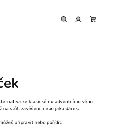
Hledat
Přihlášení
Nákupní
košík
ček
ternativa ke klasickému adventnímu věnci.
 na stůl, zavěšení, nebo jako dárek.
 můžeš připravit nebo pořídit: