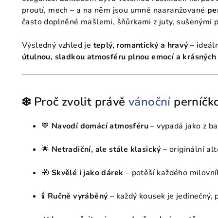
proutí, mech – a na něm jsou umně naaranžované
pe
často doplněné mašlemi, šňůrkami z juty, sušenými 
Výsledný vzhled je
teplý, romantický a hravý
– ideáln
útulnou, sladkou atmosféru plnou emocí a krásných 
❄️ Proč zvolit právě
vánoční
perníčk
🧡
Navodí domácí atmosféru
– vypadá jako z ba
🌟
Netradiční, ale stále klasický
– originální a
🎁
Skvělé i jako dárek
– potěší každého milovn
🕯
Ručně vyráběný
– každý kousek je jedinečný, 