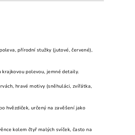
oleva, přírodní stužky (jutové, červené),
u krajkovou polevou, jemné detaily.
vách, hravé motivy (sněhuláci, zvířátka,
bo hvězdiček, určený na zavěšení jako
ěnce kolem čtyř malých svíček, často na