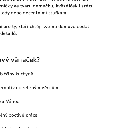
rníčky ve tvaru domečků, hvězdiček i srdcí
,
plody nebo decentními stužkami.
í pro ty, kteří chtějí svému domovu dodat
detailů
.
ový věneček?
biččiny kuchyně
lternativa k zeleným věncům
íka Vánoc
plný poctivé práce