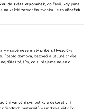
kou do světa vzpomínek
, do časů, kdy jsme
i se na každé zazvonění zvonku. Je to
věneček,
ka
– v sobě nese malý příběh. Hvězdičky
ují teplo domova, bezpečí a útulné chvíle
 nejdůležitějším, co si přejeme nejen o
adiční vánoční symboliky a dekorativní
 přírodních materiálů – smrkové větvičky,