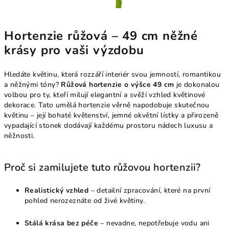
Hortenzie růžová – 49 cm něžné
krásy pro vaši výzdobu
Hledáte květinu, která rozzáří interiér svou jemností, romantikou
a něžnými tóny?
Růžová hortenzie o výšce 49 cm
je dokonalou
volbou pro ty, kteří milují elegantní a svěží vzhled květinové
dekorace. Tato umělá hortenzie věrně napodobuje skutečnou
květinu – její bohaté květenství, jemné okvětní lístky a přirozeně
vypadající stonek dodávají každému prostoru nádech luxusu a
něžnosti.
Proč si zamilujete tuto růžovou hortenzii?
Realistický vzhled
– detailní zpracování, které na první
pohled nerozeznáte od živé květiny.
Stálá krása bez péče
– nevadne, nepotřebuje vodu ani