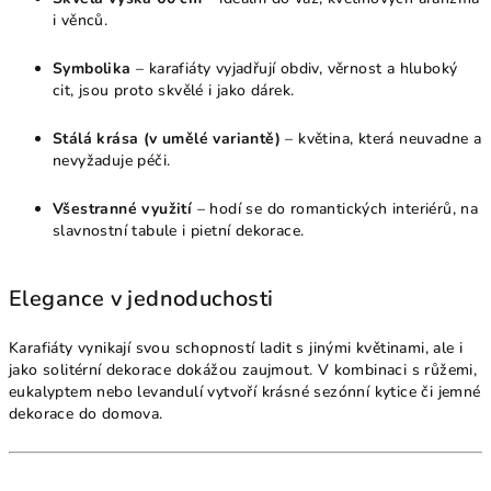
i věnců.
Symbolika
– karafiáty vyjadřují obdiv, věrnost a hluboký
cit, jsou proto skvělé i jako dárek.
Stálá krása (v umělé variantě)
– květina, která neuvadne a
nevyžaduje péči.
Všestranné využití
– hodí se do romantických interiérů, na
slavnostní tabule i pietní dekorace.
Elegance v jednoduchosti
Karafiáty vynikají svou schopností ladit s jinými květinami, ale i
jako solitérní dekorace dokážou zaujmout. V kombinaci s růžemi,
eukalyptem nebo levandulí vytvoří krásné sezónní kytice či jemné
dekorace do domova.