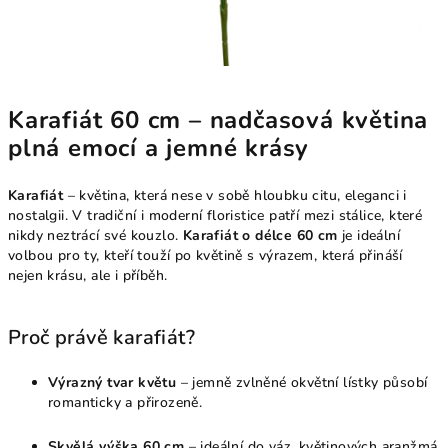
Karafiát 60 cm – nadčasová květina
plná emocí a jemné krásy
Karafiát
– květina, která nese v sobě hloubku citu, eleganci i
nostalgii. V tradiční i moderní floristice patří mezi stálice, které
nikdy neztrácí své kouzlo.
Karafiát o délce 60 cm
je ideální
volbou pro ty, kteří touží po květině s výrazem, která přináší
nejen krásu, ale i příběh.
Proč právě karafiát?
Výrazný tvar květu
– jemně zvlněné okvětní lístky působí
romanticky a přirozeně.
Skvělá výška 60 cm
– ideální do váz, květinových aranžmá