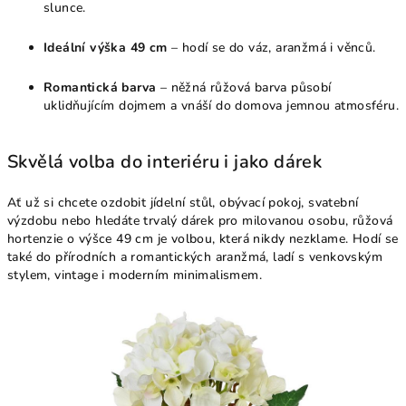
slunce.
Ideální výška 49 cm
– hodí se do váz, aranžmá i věnců.
Romantická barva
– něžná růžová barva působí
uklidňujícím dojmem a vnáší do domova jemnou atmosféru.
Skvělá volba do interiéru i jako dárek
Ať už si chcete ozdobit jídelní stůl, obývací pokoj, svatební
výzdobu nebo hledáte trvalý dárek pro milovanou osobu, růžová
hortenzie o výšce 49 cm je volbou, která nikdy nezklame. Hodí se
také do přírodních a romantických aranžmá, ladí s venkovským
stylem, vintage i moderním minimalismem.