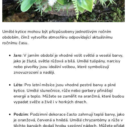
Umělé kytice mohou být přizpůsobeny jednotlivým ročním
obdobím, čímž vytvoříte atmosféru odpovídající aktuálnímu
ročnímu času.
Jaro
: V jarním období je vhodné volit světlé a veselé barvy,
jako je žlutá, světle růžová a bílá. Umělé tulipány, narcisy
nebo pivoňky jsou ideální volbou, které symbolizují
znovuzrození a naději.
Léto
: Pro letní měsíce jsou vhodné pestré barvy a plné
kytice. Umělé slunečnice, růže nebo gerbery přinášejí
energii a teplo. Můžete se zaměřit na aranžmá, které budou
vypadat svěže a živě i v horkých dnech.
Podzim
: Podzimní dekorace často zahrnují teplé barvy, jako
je oranžová, červená a hnědá. Umělé chryzantémy a růže v
těchto barvách dodají hrobu sezónní nádech. Můžete přidat