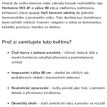
Vneste do svého domova nebo zahrady kousek rozkvetlého ráje.
Hortenzie MIX 4F o výšce 80 cm
je nádhernou květinovou
kompozicí, která spojuje
čtyři barevné odstíny
do jednoho
harmonického a poutavého celku. Tato dechberoucí kombinace
barev přináší svěžest, hravost i eleganci a stává se dominantou
každého prostoru, kterého se dotkne.
Proč si zamilujete tuto květinu?
Čtyři barvy v jednom aranžmá
– růžová, fialová, bílá a
modrá hortenzie vytvářejí přirozený a pestrobarevný
vzhled.
Impozantní výška 80 cm
– ideální do větších váz,
podlahových nádob i slavnostních dekorací.
Realistické zpracování
– květy působí jako živé, s jemnými
detaily a přirozenou strukturou.
Okamžitý efekt
– stačí umístit do vázy a prostor se rozzáří