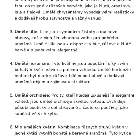
Jsou dostupné v různých barvách, jako je žlutá, oranžová,
bílá a fialová. Umělé chryzantémy vypadají velmi realisticky
a dodávají hrobu slavnostní a vážný vzhled.
Umělé lilie
: Lilie jsou symbolem čistoty a duchovní
obnovy, což z nich činí vhodnou volbu pro pohřební
aranžmá. Umělé lilie jsou k dispozici v bílé, růžové a žluté
barvě a působí velmi elegantně.
Umělé hortenzie
: Tyto květiny jsou populární díky svým
bohatým květenstvím a plnému vzhledu. Umělé hortenzie
mohou být modré, růžové, bílé nebo fialové a dodávají
aranžmá objem a zajímavou strukturu.
Umělé orchideje
: Pro ty, kteří hledají luxusnější a elegantní
vzhled, jsou umělé orchideje skvělou volbou. Orchideje
působí exoticky a sofistikovaně a často se používají jako
součást větších kytic.
Mix umělých květin
: Kombinace různých druhů květin v
jedné kytici vytváří bohaté a barevné aranžmá. Tyto kytice