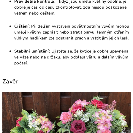
Pravidelná kontrola
: I když jsou umělé květiny odolné, je
dobré je čas od času zkontrolovat, zda nejsou poškozené
větrem nebo deštěm.
Čištění
: Při delším vystavení povětrnostním vlivům mohou
umělé květiny zaprášit nebo ztratit barvu. Jemným otřením
vlhkým hadříkem lze odstranit prach a vrátit jim jejich lesk.
Stabilní umístění
: Ujistěte se, že kytice je dobře upevněna
ve váze nebo na držáku, aby odolala větru a dalším vlivům
počasí.
Závěr