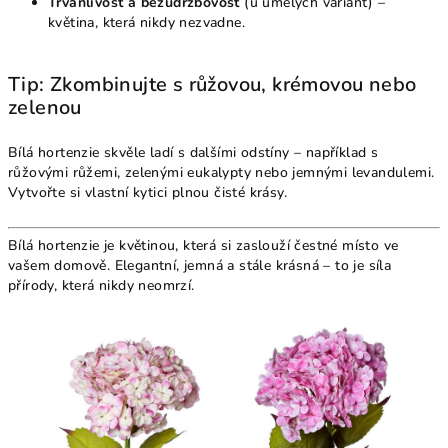
Trvanlivost a bezúdržbovost
(u umělých variant) –
květina, která nikdy nezvadne.
Tip: Zkombinujte s růžovou, krémovou nebo
zelenou
Bílá hortenzie skvěle ladí s dalšími odstíny – například s
růžovými růžemi, zelenými eukalypty nebo jemnými levandulemi.
Vytvořte si vlastní kytici plnou čisté krásy.
Bílá hortenzie je květinou, která si zaslouží čestné místo ve
vašem domově. Elegantní, jemná a stále krásná – to je síla
přírody, která nikdy neomrzí.