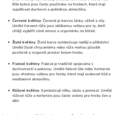
Bílé kytice jsou často používány na hrobech, které mají
vyjadřovat duchovní a poklidnou atmosféru.
Červené květiny
: Červená je barvou lásky, vášně a síly.
Umělé červené růže jsou oblíbenou volbou pro ty, kteří
chtějí vyjádřit silné emoce a vzpomínku na blízké.
Žluté květiny
: Žlutá barva symbolizuje naději a přátelství.
Umělé žluté chryzantémy nebo růže mohou působit
pozitivně a rozjasnit prostor kolem hrobu.
Fialové květiny
: Fialová je tradičně spojována s
duchovností a pokorou. Umělé fialové lilie nebo hortenzie
jsou vhodnou volbou pro hroby, které mají evokovat klid a
meditativní atmosféru.
Růžové květiny
: Symbolizují něhu, lásku a jemnost. Umělé
růžové růže a hortenzie jsou často voleny pro hroby žen a
dětí.