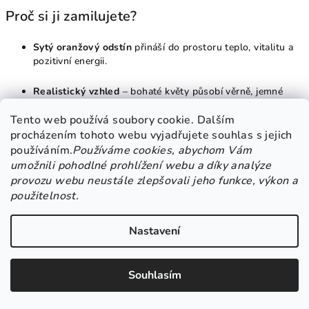
Proč si ji zamilujete?
Sytý oranžový odstín
přináší do prostoru teplo, vitalitu a
pozitivní energii.
Realistický vzhled
– bohaté květy působí věrně, jemné
detaily vytvářejí autentický dojem.
Tento web používá soubory cookie. Dalším
procházením tohoto webu vyjadřujete souhlas s jejich
Rozměr 60 × 17 cm
– ideální do středních i větších
dekorací, váz nebo věnců.
používáním.
Používáme cookies, abychom Vám
umožnili pohodlné prohlížení webu a díky analýze
Bezúdržbová krása
– umělá květina neuvadne, nevyžaduje
provozu webu neustále zlepšovali jeho funkce, výkon a
péči, a přesto zůstává stále nádherná.
použitelnost.
Všestranné využití
– vhodná na podzimní výzdobu,
Nastavení
slavnostní stůl, dušičková aranžmá, ale i jako dekorace po
celý rok.
Souhlasím
Dekorace, která má duši