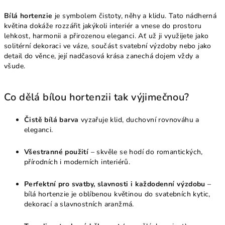
Bílá hortenzie
je symbolem čistoty, něhy a klidu. Tato nádherná
květina dokáže rozzářit jakýkoli interiér a vnese do prostoru
lehkost, harmonii a přirozenou eleganci. Ať už ji využijete jako
solitérní dekoraci ve váze, součást svatební výzdoby nebo jako
detail do věnce, její nadčasová krása zanechá dojem vždy a
všude.
Co dělá bílou hortenzii tak výjimečnou?
Čistě bílá barva
vyzařuje klid, duchovní rovnováhu a
eleganci.
Všestranné použití
– skvěle se hodí do romantických,
přírodních i moderních interiérů.
Perfektní pro svatby, slavnosti i každodenní výzdobu
–
bílá hortenzie je oblíbenou květinou do svatebních kytic,
dekorací a slavnostních aranžmá.