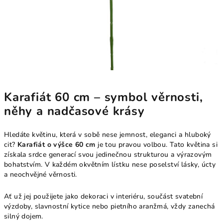
Karafiát 60 cm – symbol věrnosti,
něhy a nadčasové krásy
Hledáte květinu, která v sobě nese jemnost, eleganci a hluboký
cit?
Karafiát o výšce 60 cm
je tou pravou volbou. Tato květina si
získala srdce generací svou jedinečnou strukturou a výrazovým
bohatstvím. V každém okvětním lístku nese poselství lásky, úcty
a neochvějné věrnosti.
Ať už jej použijete jako dekoraci v interiéru, součást svatební
výzdoby, slavnostní kytice nebo pietního aranžmá, vždy zanechá
silný dojem.