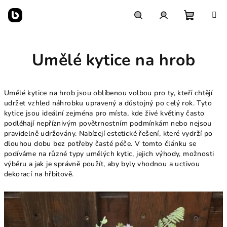
Přejít
na
obsah
Nákupn
Hledat
Přihlášení
Umělé kytice na hrob
košík
Umělé kytice na hrob jsou oblíbenou volbou pro ty, kteří chtějí
udržet vzhled náhrobku upravený a důstojný po celý rok. Tyto
kytice jsou ideální zejména pro místa, kde živé květiny často
podléhají nepříznivým povětrnostním podmínkám nebo nejsou
pravidelně udržovány. Nabízejí estetické řešení, které vydrží po
dlouhou dobu bez potřeby časté péče. V tomto článku se
podíváme na různé typy umělých kytic, jejich výhody, možnosti
výběru a jak je správně použít, aby byly vhodnou a uctivou
dekorací na hřbitově.