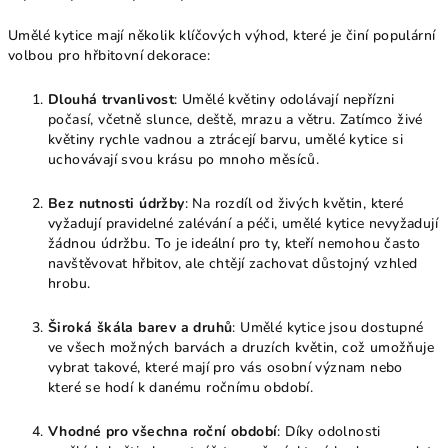
Umělé kytice mají několik klíčových výhod, které je činí populární
volbou pro hřbitovní dekorace:
Dlouhá trvanlivost
: Umělé květiny odolávají nepřízni
počasí, včetně slunce, deště, mrazu a větru. Zatímco živé
květiny rychle vadnou a ztrácejí barvu, umělé kytice si
uchovávají svou krásu po mnoho měsíců.
Bez nutnosti údržby
: Na rozdíl od živých květin, které
vyžadují pravidelné zalévání a péči, umělé kytice nevyžadují
žádnou údržbu. To je ideální pro ty, kteří nemohou často
navštěvovat hřbitov, ale chtějí zachovat důstojný vzhled
hrobu.
Široká škála barev a druhů
: Umělé kytice jsou dostupné
ve všech možných barvách a druzích květin, což umožňuje
vybrat takové, které mají pro vás osobní význam nebo
které se hodí k danému ročnímu období.
Vhodné pro všechna roční období
: Díky odolnosti