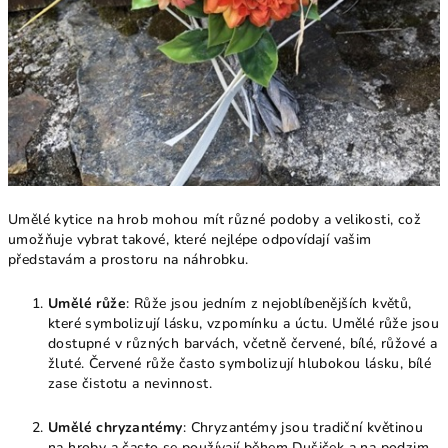
Umělé kytice na hrob mohou mít různé podoby a velikosti, což
umožňuje vybrat takové, které nejlépe odpovídají vašim
představám a prostoru na náhrobku.
Umělé růže
: Růže jsou jedním z nejoblíbenějších květů,
které symbolizují lásku, vzpomínku a úctu. Umělé růže jsou
dostupné v různých barvách, včetně červené, bílé, růžové a
žluté. Červené růže často symbolizují hlubokou lásku, bílé
zase čistotu a nevinnost.
Umělé chryzantémy
: Chryzantémy jsou tradiční květinou
na hroby a často se používají během Dušiček a na podzim.